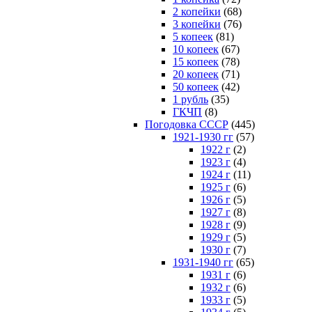
2 копейки
(68)
3 копейки
(76)
5 копеек
(81)
10 копеек
(67)
15 копеек
(78)
20 копеек
(71)
50 копеек
(42)
1 рубль
(35)
ГКЧП
(8)
Погодовка СССР
(445)
1921-1930 гг
(57)
1922 г
(2)
1923 г
(4)
1924 г
(11)
1925 г
(6)
1926 г
(5)
1927 г
(8)
1928 г
(9)
1929 г
(5)
1930 г
(7)
1931-1940 гг
(65)
1931 г
(6)
1932 г
(6)
1933 г
(5)