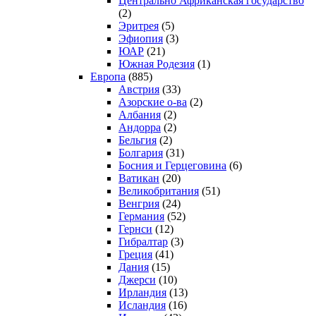
Центрально Африканская государство
(2)
Эритрея
(5)
Эфиопия
(3)
ЮАР
(21)
Южная Родезия
(1)
Европа
(885)
Австрия
(33)
Азорские о-ва
(2)
Албания
(2)
Андорра
(2)
Бельгия
(2)
Болгария
(31)
Босния и Герцеговина
(6)
Ватикан
(20)
Великобритания
(51)
Венгрия
(24)
Германия
(52)
Гернси
(12)
Гибралтар
(3)
Греция
(41)
Дания
(15)
Джерси
(10)
Ирландия
(13)
Исландия
(16)