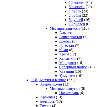
10 копеек
(34)
50 копеек
(30)
1 рубль
(24)
2 рубля
(22)
5 рублей
(16)
10 рублей
(6)
Местные выпуски
(110)
Адыгея
Башкортостан
(7)
Донбас
(5)
Дагестан
(7)
Коми
(8)
Крым
(12)
Калмыкия
(7)
Мордовия
(16)
Северный полюс
(16)
Чувашия
(16)
Удмуртия
(16)
СНГ, Балтия и Кавказ
(331)
Азербайджан
(12)
Местные выпуски
(6)
Нахичевань
(6)
Армения
(13)
Беларусь
(10)
Грузия
(4)