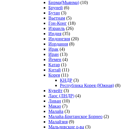
Бирма(Мьянма)
(10)
Бруней
(6)
Бутан
(3)
Вьетнам
(5)
Гон-Конг
(18)
Израиль
(26)
Индия
(35)
Индонезия
(20)
Иордания
(8)
Ирак
(4)
Иран
(13)
Йемен
(4)
Катар
(1)
Китай
(11)
Корея
(11)
КНДР
(3)
Республика Корея (Южная)
(8)
Кувейт
(3)
Лаос (ЛНДР)
(4)
Ливан
(10)
Макао
(7)
Малайа
(3)
Малайа-Британское Борнео
(2)
Малайзия
(9)
Мальдивские о-ва
(3)