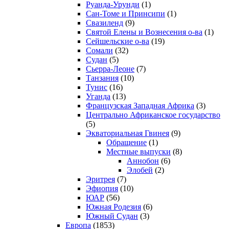
Руанда-Урунди
(1)
Сан-Томе и Принсипи
(1)
Свазиленд
(9)
Святой Елены и Вознесения о-ва
(1)
Сейшельские о-ва
(19)
Сомали
(32)
Судан
(5)
Сьерра-Леоне
(7)
Танзания
(10)
Тунис
(16)
Уганда
(13)
Французская Западная Африка
(3)
Центрально Африканское государство
(5)
Экваториальная Гвинея
(9)
Обращение
(1)
Местные выпуски
(8)
Аннобон
(6)
Элобей
(2)
Эритрея
(7)
Эфиопия
(10)
ЮАР
(56)
Южная Родезия
(6)
Южный Судан
(3)
Европа
(1853)