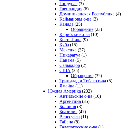
Гондурас
(3)
Гренландия
(6)
Доминиканская Республика
(4)
Каймановы о-ва
(3)
Канада
(25)
Обращение
(23)
Карибские о-ва
(10)
Коста-Рика
(9)
Куба
(15)
Мексика
(37)
Никарагуа
(1)
Панама
(5)
Сальвадор
(2)
США
(35)
Обращение
(35)
Тринидад и Тобаго о-ва
(5)
Ямайка
(11)
Южная Америка
(232)
Антильские о-ва
(10)
Аргентина
(35)
Боливия
(3)
Бразилия
(47)
Венесуэла
(11)
Гайана
(8)
Галапагосские о-ва
(1)