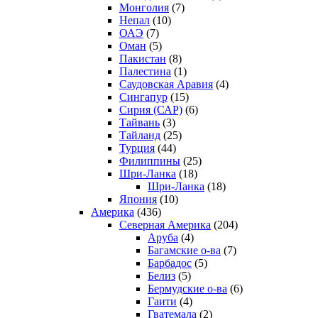
Монголия
(7)
Непал
(10)
ОАЭ
(7)
Оман
(5)
Пакистан
(8)
Палестина
(1)
Саудовская Аравия
(4)
Сингапур
(15)
Сирия (САР)
(6)
Тайвань
(3)
Тайланд
(25)
Турция
(44)
Филиппины
(25)
Шри-Ланка
(18)
Шри-Ланка
(18)
Япония
(10)
Америка
(436)
Северная Америка
(204)
Аруба
(4)
Багамские о-ва
(7)
Барбадос
(5)
Белиз
(5)
Бермудские о-ва
(6)
Гаити
(4)
Гватемала
(2)