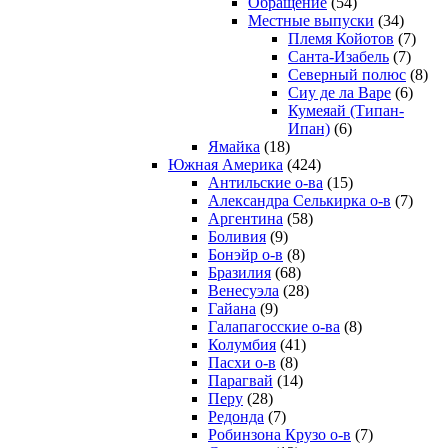
Обращение
(54)
Местные выпуски
(34)
Племя Койотов
(7)
Санта-Изабель
(7)
Северный полюс
(8)
Сиу де ла Варе
(6)
Кумеяай (Типан-
Ипан)
(6)
Ямайка
(18)
Южная Америка
(424)
Антильские о-ва
(15)
Александра Селькирка о-в
(7)
Аргентина
(58)
Боливия
(9)
Бонэйр о-в
(8)
Бразилия
(68)
Венесуэла
(28)
Гайана
(9)
Галапагосские о-ва
(8)
Колумбия
(41)
Пасхи о-в
(8)
Парагвай
(14)
Перу
(28)
Редонда
(7)
Робинзона Крузо о-в
(7)