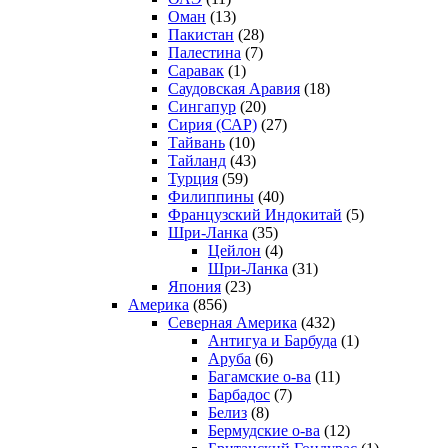
Оман
(13)
Пакистан
(28)
Палестина
(7)
Саравак
(1)
Саудовская Аравия
(18)
Сингапур
(20)
Сирия (САР)
(27)
Тайвань
(10)
Тайланд
(43)
Турция
(59)
Филиппины
(40)
Французский Индокитай
(5)
Шри-Ланка
(35)
Цейлон
(4)
Шри-Ланка
(31)
Япония
(23)
Америка
(856)
Северная Америка
(432)
Антигуа и Барбуда
(1)
Аруба
(6)
Багамские о-ва
(11)
Барбадос
(7)
Белиз
(8)
Бермудские о-ва
(12)