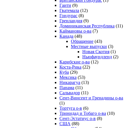
Британский Гондурас
(1)
Гаити
(9)
Гватемала
(12)
Гондурас
(8)
Гренландия
(9)
Доминиканская Республика
(11)
Каймановы о-ва
(7)
Канада
(48)
Обращение
(43)
Местные выпуски
(3)
Новая Скотия
(1)
Ньюфаундленд
(2)
Карибские о-ва
(12)
Коста-Рика
(22)
Куба
(29)
Мексика
(53)
Никарагуа
(13)
Панама
(11)
Сальвадор
(11)
Сент-Винсент и Гренадины о-ва
(1)
Тортуга о-в
(6)
Тринидад и Тобаго о-ва
(10)
Сент-Эстатиус о-в
(8)
США
(88)