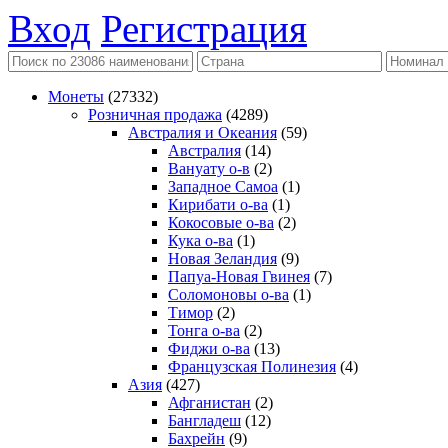
Вход
Регистрация
Монеты
(27332)
Розничная продажа
(4289)
Австралия и Океания
(59)
Австралия
(14)
Вануату о-в
(2)
Западное Самоа
(1)
Кирибати о-ва
(1)
Кокосовые о-ва
(2)
Кука о-ва
(1)
Новая Зеландия
(9)
Папуа-Новая Гвинея
(7)
Соломоновы о-ва
(1)
Тимор
(2)
Тонга о-ва
(2)
Фиджи о-ва
(13)
Французская Полинезия
(4)
Азия
(427)
Афганистан
(2)
Бангладеш
(12)
Бахрейн
(9)