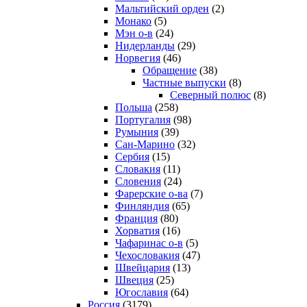
Мальтийский орден
(2)
Монако
(5)
Мэн о-в
(24)
Нидерланды
(29)
Норвегия
(46)
Обращение
(38)
Частные выпуски
(8)
Северный полюс
(8)
Польша
(258)
Португалия
(98)
Румыния
(39)
Сан-Марино
(32)
Сербия
(15)
Словакия
(11)
Словения
(24)
Фарерские о-ва
(7)
Финляндия
(65)
Франция
(80)
Хорватия
(16)
Чафаринас о-в
(5)
Чехословакия
(47)
Швейцария
(13)
Швеция
(25)
Югославия
(64)
Россия
(3179)