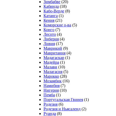
Зимбабве
(20)
Кабинда
(18)
Кабо-Верде
(8)
Катанга
(1)
Кения
(21)
Коморcкие о-ва
(5)
Конго
(7)
Лесото
(4)
Либерия
(4)
Ливия
(17)
Маврикий
(9)
Мавритания
(4)
Мадагаскар
(1)
Мадейра
(1)
Малави
(10)
Малагасия
(5)
Марокко
(28)
Мозамбик
(16)
Намибия
(7)
Нигерия
(10)
Пемба
(1)
Португальская Гвинея
(1)
Родезия
(6)
Родезия и Ньясаленд
(2)
Руанда
(8)