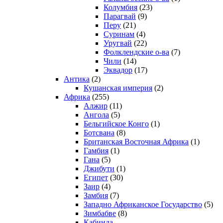
Колумбия
(23)
Парагвай
(9)
Перу
(21)
Суринам
(4)
Уругвай
(22)
Фолклендские о-ва
(7)
Чили
(14)
Эквадор
(17)
Антика
(2)
Кушанская империя
(2)
Африка
(255)
Алжир
(11)
Ангола
(5)
Бельгийское Конго
(1)
Ботсвана
(8)
Британская Восточная Африка
(1)
Гамбия
(1)
Гана
(5)
Джибути
(1)
Египет
(30)
Заир
(4)
Замбия
(7)
Западно Африканское Государство
(5)
Зимбабве
(8)
Кабинда