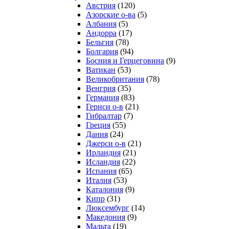
Австрия
(120)
Азорские о-ва
(5)
Албания
(5)
Андорра
(17)
Бельгия
(78)
Болгария
(94)
Босния и Герцеговина
(9)
Ватикан
(53)
Великобритания
(78)
Венгрия
(35)
Германия
(83)
Гернси о-в
(21)
Гибралтар
(7)
Греция
(55)
Дания
(24)
Джерси о-в
(21)
Ирландия
(21)
Исландия
(22)
Испания
(65)
Италия
(53)
Каталония
(9)
Кипр
(31)
Люксембург
(14)
Македония
(9)
Мальта
(19)