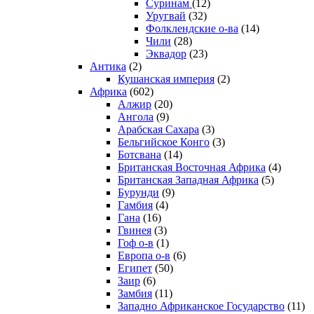
Суринам
(12)
Уругвай
(32)
Фолклендские о-ва
(14)
Чили
(28)
Эквадор
(23)
Антика
(2)
Кушанская империя
(2)
Африка
(602)
Алжир
(20)
Ангола
(9)
Арабская Сахара
(3)
Бельгийское Конго
(3)
Ботсвана
(14)
Британская Восточная Африка
(4)
Британская Западная Африка
(5)
Бурунди
(9)
Гамбия
(4)
Гана
(16)
Гвинея
(3)
Гоф о-в
(1)
Европа о-в
(6)
Египет
(50)
Заир
(6)
Замбия
(11)
Западно Африканское Государство
(11)