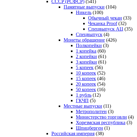
CCCP (РСФСР)
(541)
Памятные выпуски
(104)
Никель
(100)
Обычный чекан
(33)
Чеканка Proof
(32)
Спецвыпуск АЦ
(35)
Спецвыпуск
(4)
Монеты обращение
(426)
Полкопейки
(3)
1 копейка
(60)
2 копейки
(61)
3 копейки
(61)
5 копеек
(56)
10 копеек
(52)
15 копеек
(46)
20 копеек
(54)
50 копеек
(16)
1 рубль
(12)
ГКЧП
(5)
Местные выпуски
(11)
Метрополитен
(3)
Министерство торговли
(4)
Хорезмская республика
(3)
Шпицберген
(1)
Российская империя
(38)