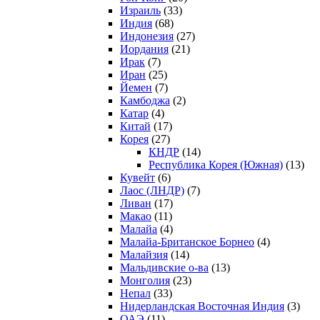
Израиль
(33)
Индия
(68)
Индонезия
(27)
Иордания
(21)
Ирак
(7)
Иран
(25)
Йемен
(7)
Камбоджа
(2)
Катар
(4)
Китай
(17)
Корея
(27)
КНДР
(14)
Республика Корея (Южная)
(13)
Кувейт
(6)
Лаос (ЛНДР)
(7)
Ливан
(17)
Макао
(11)
Малайа
(4)
Малайа-Британское Борнео
(4)
Малайзия
(14)
Мальдивские о-ва
(13)
Монголия
(23)
Непал
(33)
Нидерландская Восточная Индия
(3)
ОАЭ
(11)