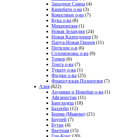
Западное Самоа
(4)
Кирибати о-ва
(3)
Кокосовые о-ва
(7)
Кука о-ва
(8)
Микронезия
(1)
Новая Зеландия
(24)
Новая Календония
(3)
Папуа-Новая Гвинея
(11)
Питкэрн о-в
(6)
Соломоновы о-ва
(9)
Тимор
(6)
Тонга о-ва
(7)
Тувалу о-ва
(1)
Фиджи о-ва
(25)
Французская Полинезия
(7)
Азия
(822)
Андаман и Никобар о-ва
(1)
Афганистан
(11)
Бангладеш
(18)
Бахрейн
(12)
Бирма (Мьянма)
(21)
Бруней
(7)
Бутан
(4)
Вьетнам
(15)
Гон-Конг
(20)