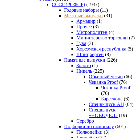
CCCP (РСФСР)
(1937)
Годовые наборы
(11)
Местные выпуски
(31)
Армавир
(1)
Прочее
(3)
Метрополитен
(4)
Министерство торговли
(7)
Тува
(3)
Хорезмская республика
(5)
Шпицберген
(8)
Памятные выпуски
(226)
Золото
(1)
Никель
(225)
Обычный чекан
(66)
Чеканка Proof
(76)
Чеканка Proof
(70)
Барселона
(6)
Спецвыпуск АЦ
(64)
Спецвыпуск
«НОВОДЕЛ»
(19)
Серебро
Подборки по номиналу
(601)
Полкопейки
(3)
1 копейка
(72)