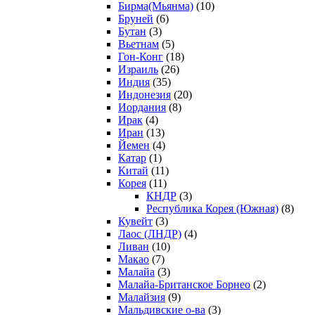
Бирма(Мьянма)
(10)
Бруней
(6)
Бутан
(3)
Вьетнам
(5)
Гон-Конг
(18)
Израиль
(26)
Индия
(35)
Индонезия
(20)
Иордания
(8)
Ирак
(4)
Иран
(13)
Йемен
(4)
Катар
(1)
Китай
(11)
Корея
(11)
КНДР
(3)
Республика Корея (Южная)
(8)
Кувейт
(3)
Лаос (ЛНДР)
(4)
Ливан
(10)
Макао
(7)
Малайа
(3)
Малайа-Британское Борнео
(2)
Малайзия
(9)
Мальдивские о-ва
(3)