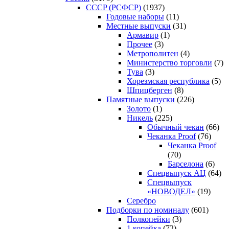
CCCP (РСФСР)
(1937)
Годовые наборы
(11)
Местные выпуски
(31)
Армавир
(1)
Прочее
(3)
Метрополитен
(4)
Министерство торговли
(7)
Тува
(3)
Хорезмская республика
(5)
Шпицберген
(8)
Памятные выпуски
(226)
Золото
(1)
Никель
(225)
Обычный чекан
(66)
Чеканка Proof
(76)
Чеканка Proof
(70)
Барселона
(6)
Спецвыпуск АЦ
(64)
Спецвыпуск
«НОВОДЕЛ»
(19)
Серебро
Подборки по номиналу
(601)
Полкопейки
(3)
1 копейка
(72)