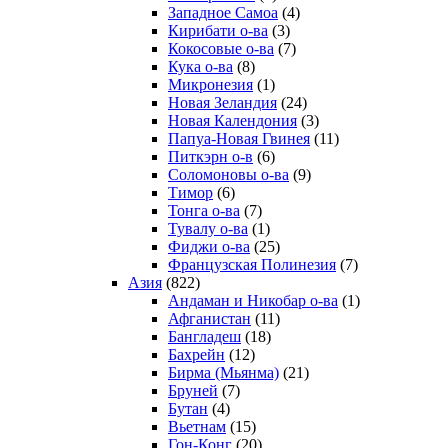
Западное Самоа
(4)
Кирибати о-ва
(3)
Кокосовые о-ва
(7)
Кука о-ва
(8)
Микронезия
(1)
Новая Зеландия
(24)
Новая Календония
(3)
Папуа-Новая Гвинея
(11)
Питкэрн о-в
(6)
Соломоновы о-ва
(9)
Тимор
(6)
Тонга о-ва
(7)
Тувалу о-ва
(1)
Фиджи о-ва
(25)
Французская Полинезия
(7)
Азия
(822)
Андаман и Никобар о-ва
(1)
Афганистан
(11)
Бангладеш
(18)
Бахрейн
(12)
Бирма (Мьянма)
(21)
Бруней
(7)
Бутан
(4)
Вьетнам
(15)
Гон-Конг
(20)