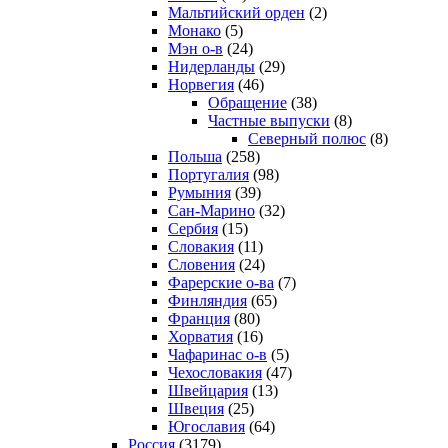
Мальтийский орден
(2)
Монако
(5)
Мэн о-в
(24)
Нидерланды
(29)
Норвегия
(46)
Обращение
(38)
Частные выпуски
(8)
Северный полюс
(8)
Польша
(258)
Португалия
(98)
Румыния
(39)
Сан-Марино
(32)
Сербия
(15)
Словакия
(11)
Словения
(24)
Фарерские о-ва
(7)
Финляндия
(65)
Франция
(80)
Хорватия
(16)
Чафаринас о-в
(5)
Чехословакия
(47)
Швейцария
(13)
Швеция
(25)
Югославия
(64)
Россия
(3179)