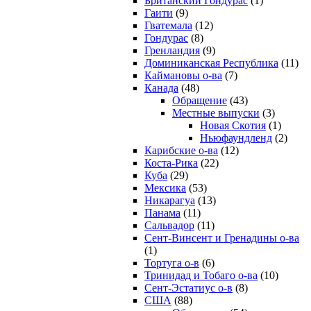
Британский Гондурас
(1)
Гаити
(9)
Гватемала
(12)
Гондурас
(8)
Гренландия
(9)
Доминиканская Республика
(11)
Каймановы о-ва
(7)
Канада
(48)
Обращение
(43)
Местные выпуски
(3)
Новая Скотия
(1)
Ньюфаундленд
(2)
Карибские о-ва
(12)
Коста-Рика
(22)
Куба
(29)
Мексика
(53)
Никарагуа
(13)
Панама
(11)
Сальвадор
(11)
Сент-Винсент и Гренадины о-ва
(1)
Тортуга о-в
(6)
Тринидад и Тобаго о-ва
(10)
Сент-Эстатиус о-в
(8)
США
(88)