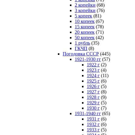
2 копейки
(68)
3 копейки
(76)
5 копеек
(81)
10 копеек
(67)
15 копеек
(78)
20 копеек
(71)
50 копеек
(42)
1 рубль
(35)
ГКЧП
(8)
Погодовка СССР
(445)
1921-1930 гг
(57)
1922 г
(2)
1923 г
(4)
1924 г
(11)
1925 г
(6)
1926 г
(5)
1927 г
(8)
1928 г
(9)
1929 г
(5)
1930 г
(7)
1931-1940 гг
(65)
1931 г
(6)
1932 г
(6)
1933 г
(5)