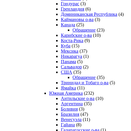
Гондурас
(3)
Гренландия
(6)
Доминиканская Республика
(4)
Каймановы о-ва
(3)
Канада
(25)
Обращение
(23)
Карибские о-ва
(10)
Коста-Рика
(9)
Куба
(15)
Мексика
(37)
Никарагуа
(1)
Панама
(5)
Сальвадор
(2)
США
(35)
Обращение
(35)
Тринидад и Тобаго о-ва
(5)
Ямайка
(11)
Южная Америка
(232)
Антильские о-ва
(10)
Аргентина
(35)
Боливия
(3)
Бразилия
(47)
Венесуэла
(11)
Гайана
(8)
Галапагосские о-ва
(1)