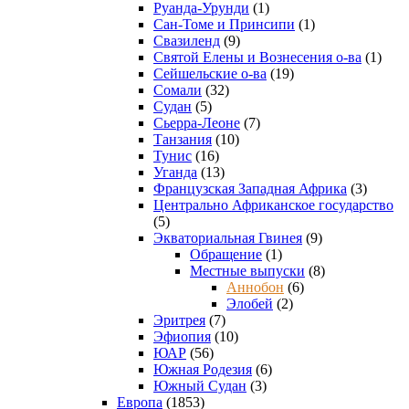
Руанда-Урунди
(1)
Сан-Томе и Принсипи
(1)
Свазиленд
(9)
Святой Елены и Вознесения о-ва
(1)
Сейшельские о-ва
(19)
Сомали
(32)
Судан
(5)
Сьерра-Леоне
(7)
Танзания
(10)
Тунис
(16)
Уганда
(13)
Французская Западная Африка
(3)
Центрально Африканское государство
(5)
Экваториальная Гвинея
(9)
Обращение
(1)
Местные выпуски
(8)
Аннобон
(6)
Элобей
(2)
Эритрея
(7)
Эфиопия
(10)
ЮАР
(56)
Южная Родезия
(6)
Южный Судан
(3)
Европа
(1853)