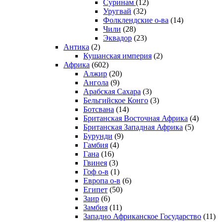
Суринам
(12)
Уругвай
(32)
Фолклендские о-ва
(14)
Чили
(28)
Эквадор
(23)
Антика
(2)
Кушанская империя
(2)
Африка
(602)
Алжир
(20)
Ангола
(9)
Арабская Сахара
(3)
Бельгийское Конго
(3)
Ботсвана
(14)
Британская Восточная Африка
(4)
Британская Западная Африка
(5)
Бурунди
(9)
Гамбия
(4)
Гана
(16)
Гвинея
(3)
Гоф о-в
(1)
Европа о-в
(6)
Египет
(50)
Заир
(6)
Замбия
(11)
Западно Африканское Государство
(11)