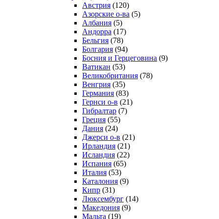
Австрия
(120)
Азорские о-ва
(5)
Албания
(5)
Андорра
(17)
Бельгия
(78)
Болгария
(94)
Босния и Герцеговина
(9)
Ватикан
(53)
Великобритания
(78)
Венгрия
(35)
Германия
(83)
Гернси о-в
(21)
Гибралтар
(7)
Греция
(55)
Дания
(24)
Джерси о-в
(21)
Ирландия
(21)
Исландия
(22)
Испания
(65)
Италия
(53)
Каталония
(9)
Кипр
(31)
Люксембург
(14)
Македония
(9)
Мальта
(19)