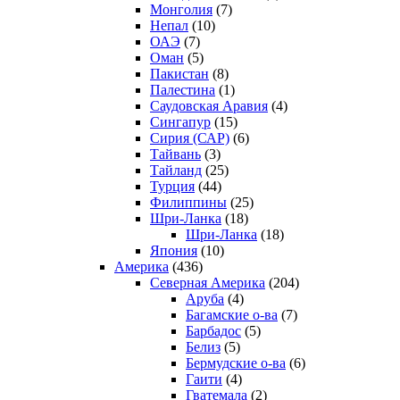
Монголия
(7)
Непал
(10)
ОАЭ
(7)
Оман
(5)
Пакистан
(8)
Палестина
(1)
Саудовская Аравия
(4)
Сингапур
(15)
Сирия (САР)
(6)
Тайвань
(3)
Тайланд
(25)
Турция
(44)
Филиппины
(25)
Шри-Ланка
(18)
Шри-Ланка
(18)
Япония
(10)
Америка
(436)
Северная Америка
(204)
Аруба
(4)
Багамские о-ва
(7)
Барбадос
(5)
Белиз
(5)
Бермудские о-ва
(6)
Гаити
(4)
Гватемала
(2)