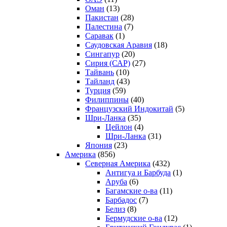
Оман
(13)
Пакистан
(28)
Палестина
(7)
Саравак
(1)
Саудовская Аравия
(18)
Сингапур
(20)
Сирия (САР)
(27)
Тайвань
(10)
Тайланд
(43)
Турция
(59)
Филиппины
(40)
Французский Индокитай
(5)
Шри-Ланка
(35)
Цейлон
(4)
Шри-Ланка
(31)
Япония
(23)
Америка
(856)
Северная Америка
(432)
Антигуа и Барбуда
(1)
Аруба
(6)
Багамские о-ва
(11)
Барбадос
(7)
Белиз
(8)
Бермудские о-ва
(12)