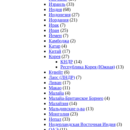
Израиль
(33)
Индия
(68)
Индонезия
(27)
Иордания
(21)
Ирак
(7)
Иран
(25)
Йемен
(7)
Камбоджа
(2)
Катар
(4)
Китай
(17)
Корея
(27)
КНДР
(14)
Республика Корея (Южная)
(13)
Кувейт
(6)
Лаос (ЛНДР)
(7)
Ливан
(17)
Макао
(11)
Малайа
(4)
Малайа-Британское Борнео
(4)
Малайзия
(14)
Мальдивские о-ва
(13)
Монголия
(23)
Непал
(33)
Нидерландская Восточная Индия
(3)
ОАЭ
(11)