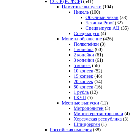
CCCP (РСФСР)
(541)
Памятные выпуски
(104)
Никель
(100)
Обычный чекан
(33)
Чеканка Proof
(32)
Спецвыпуск АЦ
(35)
Спецвыпуск
(4)
Монеты обращение
(426)
Полкопейки
(3)
1 копейка
(60)
2 копейки
(61)
3 копейки
(61)
5 копеек
(56)
10 копеек
(52)
15 копеек
(46)
20 копеек
(54)
50 копеек
(16)
1 рубль
(12)
ГКЧП
(5)
Местные выпуски
(11)
Метрополитен
(3)
Министерство торговли
(4)
Хорезмская республика
(3)
Шпицберген
(1)
Российская империя
(38)