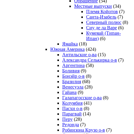
Обращение
(54)
Местные выпуски
(34)
Племя Койотов
(7)
Санта-Изабель
(7)
Северный полюс
(8)
Сиу де ла Варе
(6)
Кумеяай (Типан-
Ипан)
(6)
Ямайка
(18)
Южная Америка
(424)
Антильские о-ва
(15)
Александра Селькирка о-в
(7)
Аргентина
(58)
Боливия
(9)
Бонэйр о-в
(8)
Бразилия
(68)
Венесуэла
(28)
Гайана
(9)
Галапагосские о-ва
(8)
Колумбия
(41)
Пасхи о-в
(8)
Парагвай
(14)
Перу
(28)
Редонда
(7)
Робинзона Крузо о-в
(7)