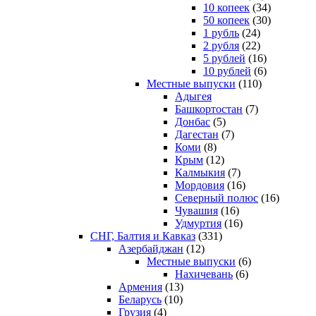
10 копеек
(34)
50 копеек
(30)
1 рубль
(24)
2 рубля
(22)
5 рублей
(16)
10 рублей
(6)
Местные выпуски
(110)
Адыгея
Башкортостан
(7)
Донбас
(5)
Дагестан
(7)
Коми
(8)
Крым
(12)
Калмыкия
(7)
Мордовия
(16)
Северный полюс
(16)
Чувашия
(16)
Удмуртия
(16)
СНГ, Балтия и Кавказ
(331)
Азербайджан
(12)
Местные выпуски
(6)
Нахичевань
(6)
Армения
(13)
Беларусь
(10)
Грузия
(4)