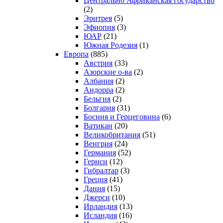
Центрально Африканская государство
(2)
Эритрея
(5)
Эфиопия
(3)
ЮАР
(21)
Южная Родезия
(1)
Европа
(885)
Австрия
(33)
Азорские о-ва
(2)
Албания
(2)
Андорра
(2)
Бельгия
(2)
Болгария
(31)
Босния и Герцеговина
(6)
Ватикан
(20)
Великобритания
(51)
Венгрия
(24)
Германия
(52)
Гернси
(12)
Гибралтар
(3)
Греция
(41)
Дания
(15)
Джерси
(10)
Ирландия
(13)
Исландия
(16)