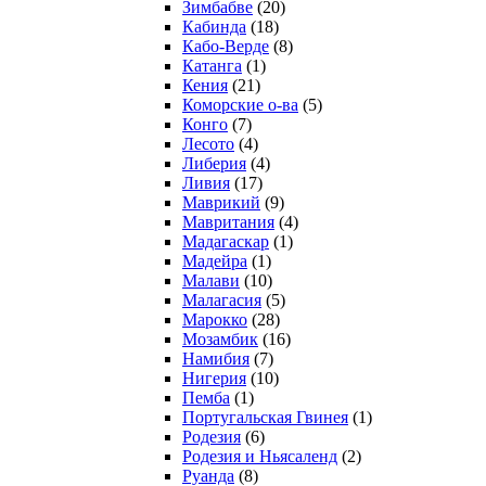
Зимбабве
(20)
Кабинда
(18)
Кабо-Верде
(8)
Катанга
(1)
Кения
(21)
Коморcкие о-ва
(5)
Конго
(7)
Лесото
(4)
Либерия
(4)
Ливия
(17)
Маврикий
(9)
Мавритания
(4)
Мадагаскар
(1)
Мадейра
(1)
Малави
(10)
Малагасия
(5)
Марокко
(28)
Мозамбик
(16)
Намибия
(7)
Нигерия
(10)
Пемба
(1)
Португальская Гвинея
(1)
Родезия
(6)
Родезия и Ньясаленд
(2)
Руанда
(8)