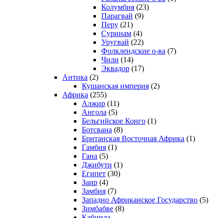
Колумбия
(23)
Парагвай
(9)
Перу
(21)
Суринам
(4)
Уругвай
(22)
Фолклендские о-ва
(7)
Чили
(14)
Эквадор
(17)
Антика
(2)
Кушанская империя
(2)
Африка
(255)
Алжир
(11)
Ангола
(5)
Бельгийское Конго
(1)
Ботсвана
(8)
Британская Восточная Африка
(1)
Гамбия
(1)
Гана
(5)
Джибути
(1)
Египет
(30)
Заир
(4)
Замбия
(7)
Западно Африканское Государство
(5)
Зимбабве
(8)
Кабинда