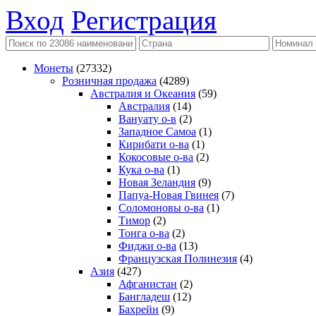
Вход
Регистрация
Монеты
(27332)
Розничная продажа
(4289)
Австралия и Океания
(59)
Австралия
(14)
Вануату о-в
(2)
Западное Самоа
(1)
Кирибати о-ва
(1)
Кокосовые о-ва
(2)
Кука о-ва
(1)
Новая Зеландия
(9)
Папуа-Новая Гвинея
(7)
Соломоновы о-ва
(1)
Тимор
(2)
Тонга о-ва
(2)
Фиджи о-ва
(13)
Французская Полинезия
(4)
Азия
(427)
Афганистан
(2)
Бангладеш
(12)
Бахрейн
(9)