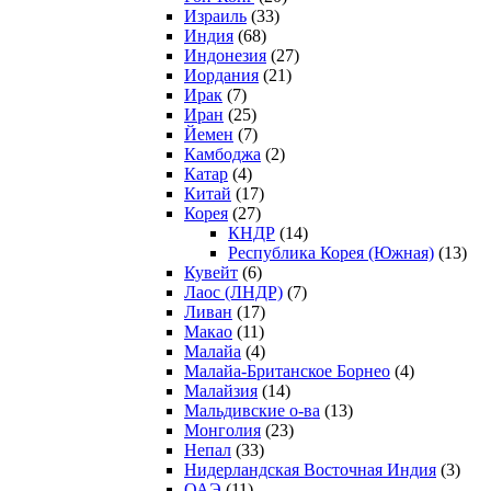
Израиль
(33)
Индия
(68)
Индонезия
(27)
Иордания
(21)
Ирак
(7)
Иран
(25)
Йемен
(7)
Камбоджа
(2)
Катар
(4)
Китай
(17)
Корея
(27)
КНДР
(14)
Республика Корея (Южная)
(13)
Кувейт
(6)
Лаос (ЛНДР)
(7)
Ливан
(17)
Макао
(11)
Малайа
(4)
Малайа-Британское Борнео
(4)
Малайзия
(14)
Мальдивские о-ва
(13)
Монголия
(23)
Непал
(33)
Нидерландская Восточная Индия
(3)
ОАЭ
(11)