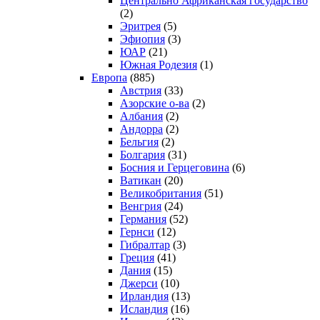
Центрально Африканская государство
(2)
Эритрея
(5)
Эфиопия
(3)
ЮАР
(21)
Южная Родезия
(1)
Европа
(885)
Австрия
(33)
Азорские о-ва
(2)
Албания
(2)
Андорра
(2)
Бельгия
(2)
Болгария
(31)
Босния и Герцеговина
(6)
Ватикан
(20)
Великобритания
(51)
Венгрия
(24)
Германия
(52)
Гернси
(12)
Гибралтар
(3)
Греция
(41)
Дания
(15)
Джерси
(10)
Ирландия
(13)
Исландия
(16)