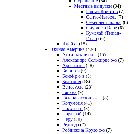
Обращение
(54)
Местные выпуски
(34)
Племя Койотов
(7)
Санта-Изабель
(7)
Северный полюс
(8)
Сиу де ла Варе
(6)
Кумеяай (Типан-
Ипан)
(6)
Ямайка
(18)
Южная Америка
(424)
Антильские о-ва
(15)
Александра Селькирка о-в
(7)
Аргентина
(58)
Боливия
(9)
Бонэйр о-в
(8)
Бразилия
(68)
Венесуэла
(28)
Гайана
(9)
Галапагосские о-ва
(8)
Колумбия
(41)
Пасхи о-в
(8)
Парагвай
(14)
Перу
(28)
Редонда
(7)
Робинзона Крузо о-в
(7)