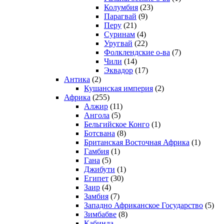
Колумбия
(23)
Парагвай
(9)
Перу
(21)
Суринам
(4)
Уругвай
(22)
Фолклендские о-ва
(7)
Чили
(14)
Эквадор
(17)
Антика
(2)
Кушанская империя
(2)
Африка
(255)
Алжир
(11)
Ангола
(5)
Бельгийское Конго
(1)
Ботсвана
(8)
Британская Восточная Африка
(1)
Гамбия
(1)
Гана
(5)
Джибути
(1)
Египет
(30)
Заир
(4)
Замбия
(7)
Западно Африканское Государство
(5)
Зимбабве
(8)
Кабинда