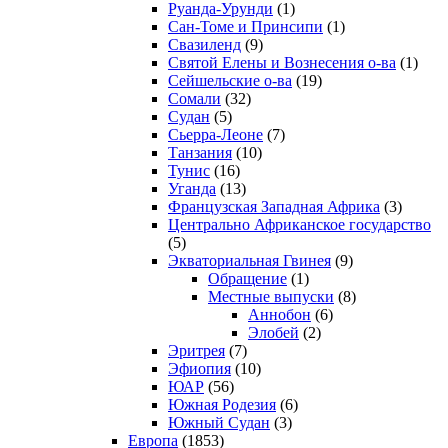
Руанда-Урунди
(1)
Сан-Томе и Принсипи
(1)
Свазиленд
(9)
Святой Елены и Вознесения о-ва
(1)
Сейшельские о-ва
(19)
Сомали
(32)
Судан
(5)
Сьерра-Леоне
(7)
Танзания
(10)
Тунис
(16)
Уганда
(13)
Французская Западная Африка
(3)
Центрально Африканское государство
(5)
Экваториальная Гвинея
(9)
Обращение
(1)
Местные выпуски
(8)
Аннобон
(6)
Элобей
(2)
Эритрея
(7)
Эфиопия
(10)
ЮАР
(56)
Южная Родезия
(6)
Южный Судан
(3)
Европа
(1853)