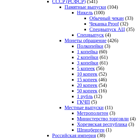
CCCP (РСФСР)
(541)
Памятные выпуски
(104)
Никель
(100)
Обычный чекан
(33)
Чеканка Proof
(32)
Спецвыпуск АЦ
(35)
Спецвыпуск
(4)
Монеты обращение
(426)
Полкопейки
(3)
1 копейка
(60)
2 копейки
(61)
3 копейки
(61)
5 копеек
(56)
10 копеек
(52)
15 копеек
(46)
20 копеек
(54)
50 копеек
(16)
1 рубль
(12)
ГКЧП
(5)
Местные выпуски
(11)
Метрополитен
(3)
Министерство торговли
(4)
Хорезмская республика
(3)
Шпицберген
(1)
Российская империя
(38)