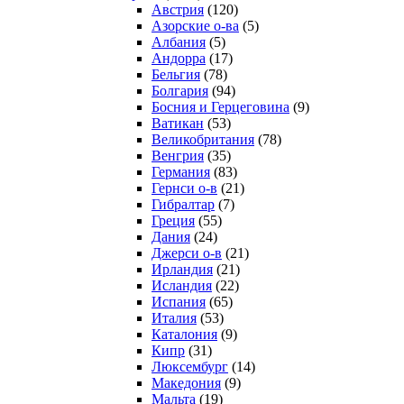
Австрия
(120)
Азорские о-ва
(5)
Албания
(5)
Андорра
(17)
Бельгия
(78)
Болгария
(94)
Босния и Герцеговина
(9)
Ватикан
(53)
Великобритания
(78)
Венгрия
(35)
Германия
(83)
Гернси о-в
(21)
Гибралтар
(7)
Греция
(55)
Дания
(24)
Джерси о-в
(21)
Ирландия
(21)
Исландия
(22)
Испания
(65)
Италия
(53)
Каталония
(9)
Кипр
(31)
Люксембург
(14)
Македония
(9)
Мальта
(19)