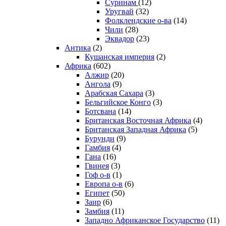
Суринам
(12)
Уругвай
(32)
Фолклендские о-ва
(14)
Чили
(28)
Эквадор
(23)
Антика
(2)
Кушанская империя
(2)
Африка
(602)
Алжир
(20)
Ангола
(9)
Арабская Сахара
(3)
Бельгийское Конго
(3)
Ботсвана
(14)
Британская Восточная Африка
(4)
Британская Западная Африка
(5)
Бурунди
(9)
Гамбия
(4)
Гана
(16)
Гвинея
(3)
Гоф о-в
(1)
Европа о-в
(6)
Египет
(50)
Заир
(6)
Замбия
(11)
Западно Африканское Государство
(11)