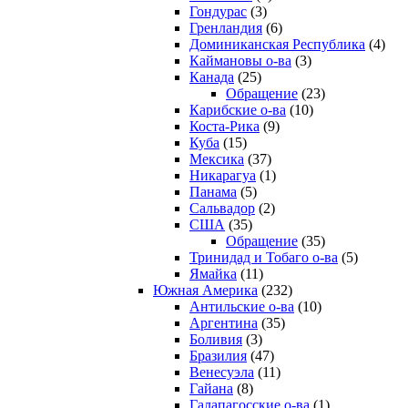
Гондурас
(3)
Гренландия
(6)
Доминиканская Республика
(4)
Каймановы о-ва
(3)
Канада
(25)
Обращение
(23)
Карибские о-ва
(10)
Коста-Рика
(9)
Куба
(15)
Мексика
(37)
Никарагуа
(1)
Панама
(5)
Сальвадор
(2)
США
(35)
Обращение
(35)
Тринидад и Тобаго о-ва
(5)
Ямайка
(11)
Южная Америка
(232)
Антильские о-ва
(10)
Аргентина
(35)
Боливия
(3)
Бразилия
(47)
Венесуэла
(11)
Гайана
(8)
Галапагосские о-ва
(1)