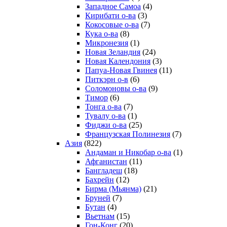
Западное Самоа
(4)
Кирибати о-ва
(3)
Кокосовые о-ва
(7)
Кука о-ва
(8)
Микронезия
(1)
Новая Зеландия
(24)
Новая Календония
(3)
Папуа-Новая Гвинея
(11)
Питкэрн о-в
(6)
Соломоновы о-ва
(9)
Тимор
(6)
Тонга о-ва
(7)
Тувалу о-ва
(1)
Фиджи о-ва
(25)
Французская Полинезия
(7)
Азия
(822)
Андаман и Никобар о-ва
(1)
Афганистан
(11)
Бангладеш
(18)
Бахрейн
(12)
Бирма (Мьянма)
(21)
Бруней
(7)
Бутан
(4)
Вьетнам
(15)
Гон-Конг
(20)