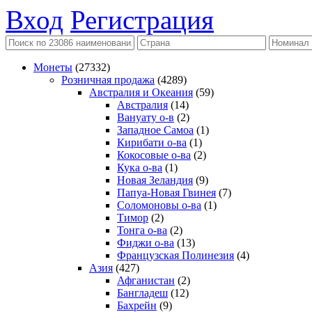
Вход
Регистрация
Монеты
(27332)
Розничная продажа
(4289)
Австралия и Океания
(59)
Австралия
(14)
Вануату о-в
(2)
Западное Самоа
(1)
Кирибати о-ва
(1)
Кокосовые о-ва
(2)
Кука о-ва
(1)
Новая Зеландия
(9)
Папуа-Новая Гвинея
(7)
Соломоновы о-ва
(1)
Тимор
(2)
Тонга о-ва
(2)
Фиджи о-ва
(13)
Французская Полинезия
(4)
Азия
(427)
Афганистан
(2)
Бангладеш
(12)
Бахрейн
(9)