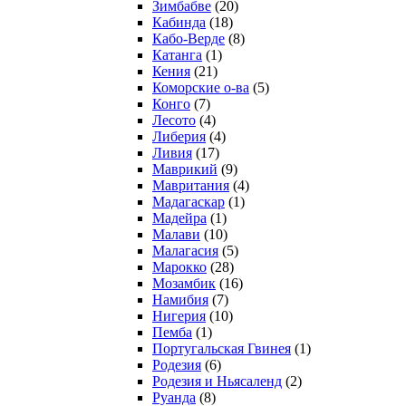
Зимбабве
(20)
Кабинда
(18)
Кабо-Верде
(8)
Катанга
(1)
Кения
(21)
Коморcкие о-ва
(5)
Конго
(7)
Лесото
(4)
Либерия
(4)
Ливия
(17)
Маврикий
(9)
Мавритания
(4)
Мадагаскар
(1)
Мадейра
(1)
Малави
(10)
Малагасия
(5)
Марокко
(28)
Мозамбик
(16)
Намибия
(7)
Нигерия
(10)
Пемба
(1)
Португальская Гвинея
(1)
Родезия
(6)
Родезия и Ньясаленд
(2)
Руанда
(8)