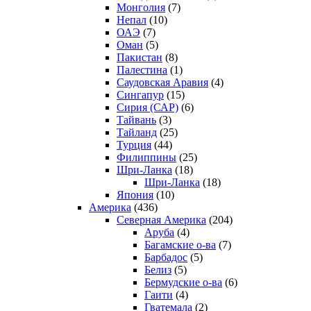
Монголия
(7)
Непал
(10)
ОАЭ
(7)
Оман
(5)
Пакистан
(8)
Палестина
(1)
Саудовская Аравия
(4)
Сингапур
(15)
Сирия (САР)
(6)
Тайвань
(3)
Тайланд
(25)
Турция
(44)
Филиппины
(25)
Шри-Ланка
(18)
Шри-Ланка
(18)
Япония
(10)
Америка
(436)
Северная Америка
(204)
Аруба
(4)
Багамские о-ва
(7)
Барбадос
(5)
Белиз
(5)
Бермудские о-ва
(6)
Гаити
(4)
Гватемала
(2)