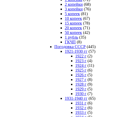
2 копейки
(68)
3 копейки
(76)
5 копеек
(81)
10 копеек
(67)
15 копеек
(78)
20 копеек
(71)
50 копеек
(42)
1 рубль
(35)
ГКЧП
(8)
Погодовка СССР
(445)
1921-1930 гг
(57)
1922 г
(2)
1923 г
(4)
1924 г
(11)
1925 г
(6)
1926 г
(5)
1927 г
(8)
1928 г
(9)
1929 г
(5)
1930 г
(7)
1931-1940 гг
(65)
1931 г
(6)
1932 г
(6)
1933 г
(5)