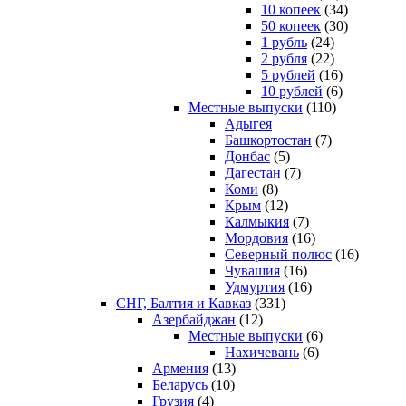
10 копеек
(34)
50 копеек
(30)
1 рубль
(24)
2 рубля
(22)
5 рублей
(16)
10 рублей
(6)
Местные выпуски
(110)
Адыгея
Башкортостан
(7)
Донбас
(5)
Дагестан
(7)
Коми
(8)
Крым
(12)
Калмыкия
(7)
Мордовия
(16)
Северный полюс
(16)
Чувашия
(16)
Удмуртия
(16)
СНГ, Балтия и Кавказ
(331)
Азербайджан
(12)
Местные выпуски
(6)
Нахичевань
(6)
Армения
(13)
Беларусь
(10)
Грузия
(4)