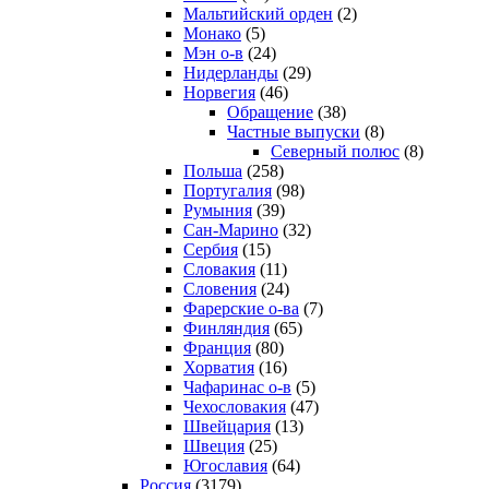
Мальтийский орден
(2)
Монако
(5)
Мэн о-в
(24)
Нидерланды
(29)
Норвегия
(46)
Обращение
(38)
Частные выпуски
(8)
Северный полюс
(8)
Польша
(258)
Португалия
(98)
Румыния
(39)
Сан-Марино
(32)
Сербия
(15)
Словакия
(11)
Словения
(24)
Фарерские о-ва
(7)
Финляндия
(65)
Франция
(80)
Хорватия
(16)
Чафаринас о-в
(5)
Чехословакия
(47)
Швейцария
(13)
Швеция
(25)
Югославия
(64)
Россия
(3179)