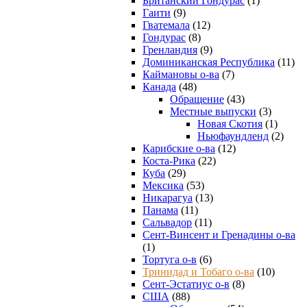
Британский Гондурас
(1)
Гаити
(9)
Гватемала
(12)
Гондурас
(8)
Гренландия
(9)
Доминиканская Республика
(11)
Каймановы о-ва
(7)
Канада
(48)
Обращение
(43)
Местные выпуски
(3)
Новая Скотия
(1)
Ньюфаундленд
(2)
Карибские о-ва
(12)
Коста-Рика
(22)
Куба
(29)
Мексика
(53)
Никарагуа
(13)
Панама
(11)
Сальвадор
(11)
Сент-Винсент и Гренадины о-ва
(1)
Тортуга о-в
(6)
Тринидад и Тобаго о-ва
(10)
Сент-Эстатиус о-в
(8)
США
(88)