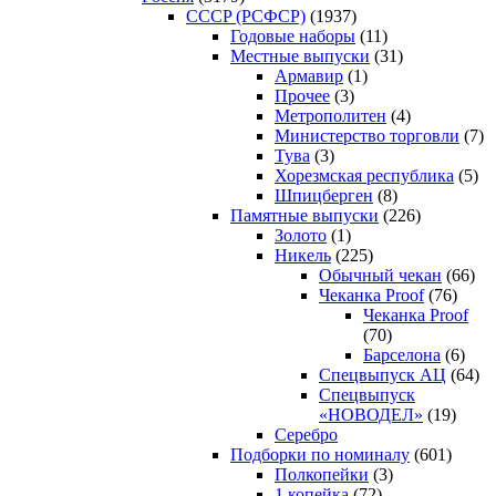
CCCP (РСФСР)
(1937)
Годовые наборы
(11)
Местные выпуски
(31)
Армавир
(1)
Прочее
(3)
Метрополитен
(4)
Министерство торговли
(7)
Тува
(3)
Хорезмская республика
(5)
Шпицберген
(8)
Памятные выпуски
(226)
Золото
(1)
Никель
(225)
Обычный чекан
(66)
Чеканка Proof
(76)
Чеканка Proof
(70)
Барселона
(6)
Спецвыпуск АЦ
(64)
Спецвыпуск
«НОВОДЕЛ»
(19)
Серебро
Подборки по номиналу
(601)
Полкопейки
(3)
1 копейка
(72)