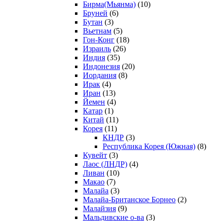
Бирма(Мьянма)
(10)
Бруней
(6)
Бутан
(3)
Вьетнам
(5)
Гон-Конг
(18)
Израиль
(26)
Индия
(35)
Индонезия
(20)
Иордания
(8)
Ирак
(4)
Иран
(13)
Йемен
(4)
Катар
(1)
Китай
(11)
Корея
(11)
КНДР
(3)
Республика Корея (Южная)
(8)
Кувейт
(3)
Лаос (ЛНДР)
(4)
Ливан
(10)
Макао
(7)
Малайа
(3)
Малайа-Британское Борнео
(2)
Малайзия
(9)
Мальдивские о-ва
(3)