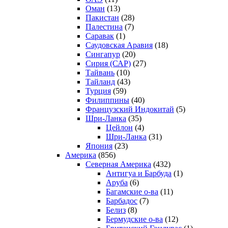
Оман
(13)
Пакистан
(28)
Палестина
(7)
Саравак
(1)
Саудовская Аравия
(18)
Сингапур
(20)
Сирия (САР)
(27)
Тайвань
(10)
Тайланд
(43)
Турция
(59)
Филиппины
(40)
Французский Индокитай
(5)
Шри-Ланка
(35)
Цейлон
(4)
Шри-Ланка
(31)
Япония
(23)
Америка
(856)
Северная Америка
(432)
Антигуа и Барбуда
(1)
Аруба
(6)
Багамские о-ва
(11)
Барбадос
(7)
Белиз
(8)
Бермудские о-ва
(12)