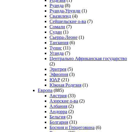
Родезия
(1)
Руанда
(8)
Руанда-Урунди
(1)
Свазиленд
(4)
Сейшельские о-ва
(7)
Сомали
(7)
Судан
(1)
Сьерра-Леоне
(1)
Танзания
(6)
Тунис
(11)
Уганда
(7)
Центрально Африканская государство
(2)
Эритрея
(5)
Эфиопия
(3)
ЮАР
(21)
Южная Родезия
(1)
Европа
(885)
Австрия
(33)
Азорские о-ва
(2)
Албания
(2)
Андорра
(2)
Бельгия
(2)
Болгария
(31)
Босния и Герцеговина
(6)