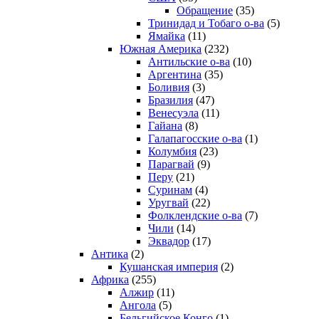
Обращение
(35)
Тринидад и Тобаго о-ва
(5)
Ямайка
(11)
Южная Америка
(232)
Антильские о-ва
(10)
Аргентина
(35)
Боливия
(3)
Бразилия
(47)
Венесуэла
(11)
Гайана
(8)
Галапагосские о-ва
(1)
Колумбия
(23)
Парагвай
(9)
Перу
(21)
Суринам
(4)
Уругвай
(22)
Фолклендские о-ва
(7)
Чили
(14)
Эквадор
(17)
Антика
(2)
Кушанская империя
(2)
Африка
(255)
Алжир
(11)
Ангола
(5)
Бельгийское Конго
(1)