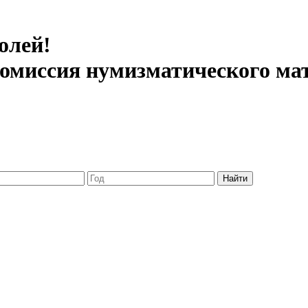
олей!
 комиссия нумизматического ма