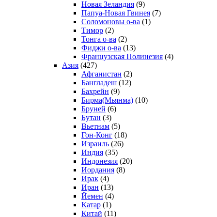
Новая Зеландия
(9)
Папуа-Новая Гвинея
(7)
Соломоновы о-ва
(1)
Тимор
(2)
Тонга о-ва
(2)
Фиджи о-ва
(13)
Французская Полинезия
(4)
Азия
(427)
Афганистан
(2)
Бангладеш
(12)
Бахрейн
(9)
Бирма(Мьянма)
(10)
Бруней
(6)
Бутан
(3)
Вьетнам
(5)
Гон-Конг
(18)
Израиль
(26)
Индия
(35)
Индонезия
(20)
Иордания
(8)
Ирак
(4)
Иран
(13)
Йемен
(4)
Катар
(1)
Китай
(11)