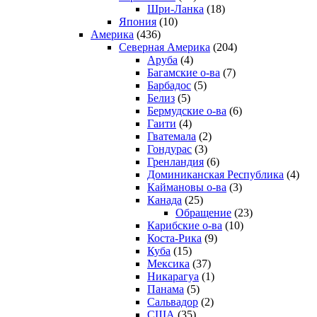
Шри-Ланка
(18)
Япония
(10)
Америка
(436)
Северная Америка
(204)
Аруба
(4)
Багамские о-ва
(7)
Барбадос
(5)
Белиз
(5)
Бермудские о-ва
(6)
Гаити
(4)
Гватемала
(2)
Гондурас
(3)
Гренландия
(6)
Доминиканская Республика
(4)
Каймановы о-ва
(3)
Канада
(25)
Обращение
(23)
Карибские о-ва
(10)
Коста-Рика
(9)
Куба
(15)
Мексика
(37)
Никарагуа
(1)
Панама
(5)
Сальвадор
(2)
США
(35)