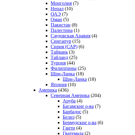
Монголия
(7)
Непал
(10)
ОАЭ
(7)
Оман
(5)
Пакистан
(8)
Палестина
(1)
Саудовская Аравия
(4)
Сингапур
(15)
Сирия (САР)
(6)
Тайвань
(3)
Тайланд
(25)
Турция
(44)
Филиппины
(25)
Шри-Ланка
(18)
Шри-Ланка
(18)
Япония
(10)
Америка
(436)
Северная Америка
(204)
Аруба
(4)
Багамские о-ва
(7)
Барбадос
(5)
Белиз
(5)
Бермудские о-ва
(6)
Гаити
(4)
Гватемала
(2)