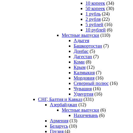
10 копеек
(34)
50 копеек
(30)
1 рубль
(24)
2 рубля
(22)
5 рублей
(16)
10 рублей
(6)
Местные выпуски
(110)
Адыгея
Башкортостан
(7)
Донбас
(5)
Дагестан
(7)
Коми
(8)
Крым
(12)
Калмыкия
(7)
Мордовия
(16)
Северный полюс
(16)
Чувашия
(16)
Удмуртия
(16)
СНГ, Балтия и Кавказ
(331)
Азербайджан
(12)
Местные выпуски
(6)
Нахичевань
(6)
Армения
(13)
Беларусь
(10)
Грузия
(4)