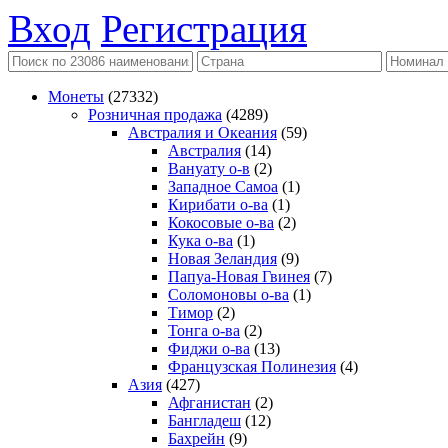
Вход
Регистрация
Монеты
(27332)
Розничная продажа
(4289)
Австралия и Океания
(59)
Австралия
(14)
Вануату о-в
(2)
Западное Самоа
(1)
Кирибати о-ва
(1)
Кокосовые о-ва
(2)
Кука о-ва
(1)
Новая Зеландия
(9)
Папуа-Новая Гвинея
(7)
Соломоновы о-ва
(1)
Тимор
(2)
Тонга о-ва
(2)
Фиджи о-ва
(13)
Французская Полинезия
(4)
Азия
(427)
Афганистан
(2)
Бангладеш
(12)
Бахрейн
(9)