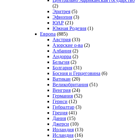
Центрально Африканская государство
(2)
Эритрея
(5)
Эфиопия
(3)
ЮАР
(21)
Южная Родезия
(1)
Европа
(885)
Австрия
(33)
Азорские о-ва
(2)
Албания
(2)
Андорра
(2)
Бельгия
(2)
Болгария
(31)
Босния и Герцеговина
(6)
Ватикан
(20)
Великобритания
(51)
Венгрия
(24)
Германия
(52)
Гернси
(12)
Гибралтар
(3)
Греция
(41)
Дания
(15)
Джерси
(10)
Ирландия
(13)
Исландия
(16)