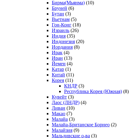
Бирма(Мьянма)
(10)
Бруней
(6)
Бутан
(3)
Вьетнам
(5)
Гон-Конг
(18)
Израиль
(26)
Индия
(35)
Индонезия
(20)
Иордания
(8)
Ирак
(4)
Иран
(13)
Йемен
(4)
Катар
(1)
Китай
(11)
Корея
(11)
КНДР
(3)
Республика Корея (Южная)
(8)
Кувейт
(3)
Лаос (ЛНДР)
(4)
Ливан
(10)
Макао
(7)
Малайа
(3)
Малайа-Британское Борнео
(2)
Малайзия
(9)
Мальдивские о-ва
(3)