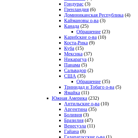
Гондурас
(3)
Гренландия
(6)
Доминиканская Республика
(4)
Каймановы о-ва
(3)
Канада
(25)
Обращение
(23)
Карибские о-ва
(10)
Коста-Рика
(9)
Куба
(15)
Мексика
(37)
Никарагуа
(1)
Панама
(5)
Сальвадор
(2)
США
(35)
Обращение
(35)
Тринидад и Тобаго о-ва
(5)
Ямайка
(11)
Южная Америка
(232)
Антильские о-ва
(10)
Аргентина
(35)
Боливия
(3)
Бразилия
(47)
Венесуэла
(11)
Гайана
(8)
Галапагосские о-ва
(1)