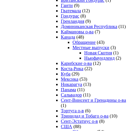
Британский Гондурас
(1)
Гаити
(9)
Гватемала
(12)
Гондурас
(8)
Гренландия
(9)
Доминиканская Республика
(11)
Каймановы о-ва
(7)
Канада
(48)
Обращение
(43)
Местные выпуски
(3)
Новая Скотия
(1)
Ньюфаундленд
(2)
Карибские о-ва
(12)
Коста-Рика
(22)
Куба
(29)
Мексика
(53)
Никарагуа
(13)
Панама
(11)
Сальвадор
(11)
Сент-Винсент и Гренадины о-ва
(1)
Тортуга о-в
(6)
Тринидад и Тобаго о-ва
(10)
Сент-Эстатиус о-в
(8)
США
(88)