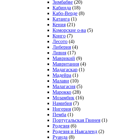
Зимбабве
(20)
Кабинда
(18)
Кабо-Верде
(8)
Катанга
(1)
Кения
(21)
Коморcкие о-ва
(5)
Конго
(7)
Лесото
(4)
Либерия
(4)
Ливия
(17)
Маврикий
(9)
Мавритания
(4)
Мадагаскар
(1)
Мадейра
(1)
Малави
(10)
Малагасия
(5)
Марокко
(28)
Мозамбик
(16)
Намибия
(7)
Нигерия
(10)
Пемба
(1)
Португальская Гвинея
(1)
Родезия
(6)
Родезия и Ньясаленд
(2)
Руанда
(8)