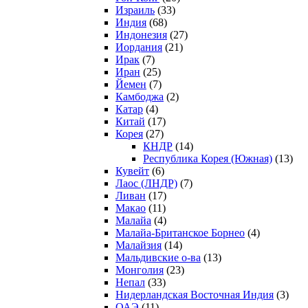
Израиль
(33)
Индия
(68)
Индонезия
(27)
Иордания
(21)
Ирак
(7)
Иран
(25)
Йемен
(7)
Камбоджа
(2)
Катар
(4)
Китай
(17)
Корея
(27)
КНДР
(14)
Республика Корея (Южная)
(13)
Кувейт
(6)
Лаос (ЛНДР)
(7)
Ливан
(17)
Макао
(11)
Малайа
(4)
Малайа-Британское Борнео
(4)
Малайзия
(14)
Мальдивские о-ва
(13)
Монголия
(23)
Непал
(33)
Нидерландская Восточная Индия
(3)
ОАЭ
(11)