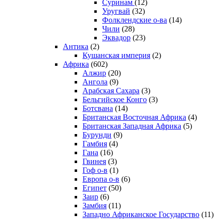
Суринам
(12)
Уругвай
(32)
Фолклендские о-ва
(14)
Чили
(28)
Эквадор
(23)
Антика
(2)
Кушанская империя
(2)
Африка
(602)
Алжир
(20)
Ангола
(9)
Арабская Сахара
(3)
Бельгийское Конго
(3)
Ботсвана
(14)
Британская Восточная Африка
(4)
Британская Западная Африка
(5)
Бурунди
(9)
Гамбия
(4)
Гана
(16)
Гвинея
(3)
Гоф о-в
(1)
Европа о-в
(6)
Египет
(50)
Заир
(6)
Замбия
(11)
Западно Африканское Государство
(11)