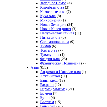
Западное Самоа
(4)
Кирибати о-ва
(3)
Кокосовые о-ва
(7)
Кука о-ва
(8)
Микронезия
(1)
Новая Зеландия
(24)
Новая Календония
(3)
Папуа-Новая Гвинея
(11)
Питкэрн о-в
(6)
Соломоновы о-ва
(9)
Тимор
(6)
Тонга о-ва
(7)
Тувалу о-ва
(1)
Фиджи о-ва
(25)
Французская Полинезия
(7)
Азия
(822)
Андаман и Никобар о-ва
(1)
Афганистан
(11)
Бангладеш
(18)
Бахрейн
(12)
Бирма (Мьянма)
(21)
Бруней
(7)
Бутан
(4)
Вьетнам
(15)
Гон-Конг
(20)