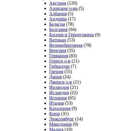
Австрия
(120)
Азорские о-ва
(5)
Албания
(5)
Андорра
(17)
Бельгия
(78)
Болгария
(94)
Босния и Герцеговина
(9)
Ватикан
(53)
Великобритания
(78)
Венгрия
(35)
Германия
(83)
Гернси о-в
(21)
Гибралтар
(7)
Греция
(55)
Дания
(24)
Джерси о-в
(21)
Ирландия
(21)
Исландия
(22)
Испания
(65)
Италия
(53)
Каталония
(9)
Кипр
(31)
Люксембург
(14)
Македония
(9)
Мальта
(19)