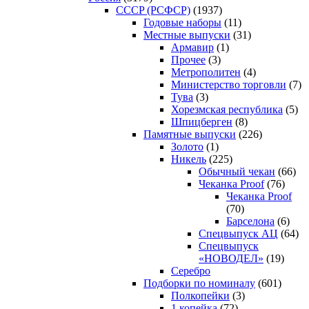
CCCP (РСФСР)
(1937)
Годовые наборы
(11)
Местные выпуски
(31)
Армавир
(1)
Прочее
(3)
Метрополитен
(4)
Министерство торговли
(7)
Тува
(3)
Хорезмская республика
(5)
Шпицберген
(8)
Памятные выпуски
(226)
Золото
(1)
Никель
(225)
Обычный чекан
(66)
Чеканка Proof
(76)
Чеканка Proof
(70)
Барселона
(6)
Спецвыпуск АЦ
(64)
Спецвыпуск
«НОВОДЕЛ»
(19)
Серебро
Подборки по номиналу
(601)
Полкопейки
(3)
1 копейка
(72)