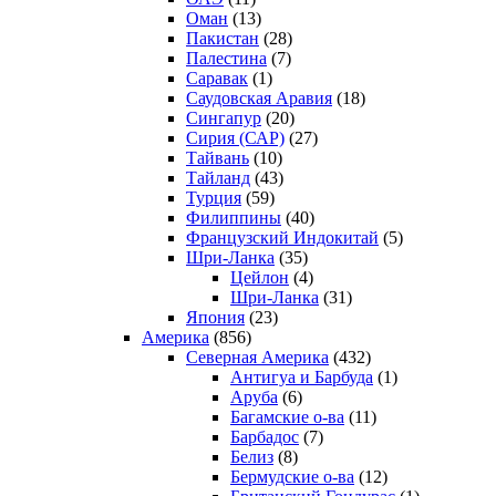
Оман
(13)
Пакистан
(28)
Палестина
(7)
Саравак
(1)
Саудовская Аравия
(18)
Сингапур
(20)
Сирия (САР)
(27)
Тайвань
(10)
Тайланд
(43)
Турция
(59)
Филиппины
(40)
Французский Индокитай
(5)
Шри-Ланка
(35)
Цейлон
(4)
Шри-Ланка
(31)
Япония
(23)
Америка
(856)
Северная Америка
(432)
Антигуа и Барбуда
(1)
Аруба
(6)
Багамские о-ва
(11)
Барбадос
(7)
Белиз
(8)
Бермудские о-ва
(12)