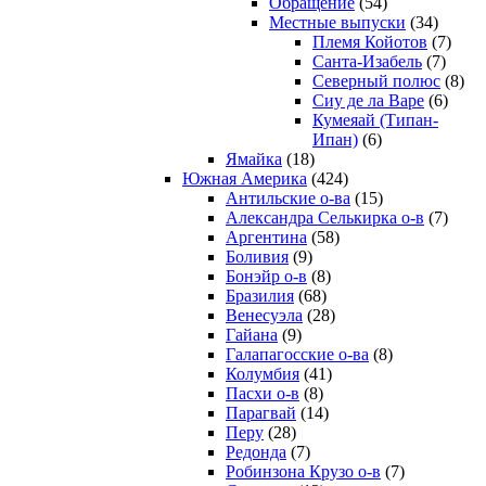
Обращение
(54)
Местные выпуски
(34)
Племя Койотов
(7)
Санта-Изабель
(7)
Северный полюс
(8)
Сиу де ла Варе
(6)
Кумеяай (Типан-
Ипан)
(6)
Ямайка
(18)
Южная Америка
(424)
Антильские о-ва
(15)
Александра Селькирка о-в
(7)
Аргентина
(58)
Боливия
(9)
Бонэйр о-в
(8)
Бразилия
(68)
Венесуэла
(28)
Гайана
(9)
Галапагосские о-ва
(8)
Колумбия
(41)
Пасхи о-в
(8)
Парагвай
(14)
Перу
(28)
Редонда
(7)
Робинзона Крузо о-в
(7)