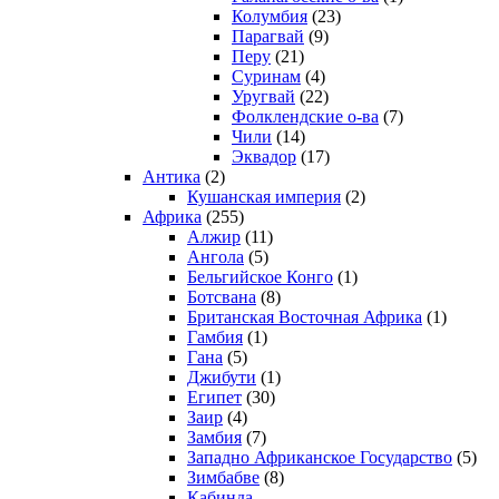
Колумбия
(23)
Парагвай
(9)
Перу
(21)
Суринам
(4)
Уругвай
(22)
Фолклендские о-ва
(7)
Чили
(14)
Эквадор
(17)
Антика
(2)
Кушанская империя
(2)
Африка
(255)
Алжир
(11)
Ангола
(5)
Бельгийское Конго
(1)
Ботсвана
(8)
Британская Восточная Африка
(1)
Гамбия
(1)
Гана
(5)
Джибути
(1)
Египет
(30)
Заир
(4)
Замбия
(7)
Западно Африканское Государство
(5)
Зимбабве
(8)
Кабинда