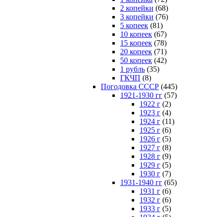
2 копейки
(68)
3 копейки
(76)
5 копеек
(81)
10 копеек
(67)
15 копеек
(78)
20 копеек
(71)
50 копеек
(42)
1 рубль
(35)
ГКЧП
(8)
Погодовка СССР
(445)
1921-1930 гг
(57)
1922 г
(2)
1923 г
(4)
1924 г
(11)
1925 г
(6)
1926 г
(5)
1927 г
(8)
1928 г
(9)
1929 г
(5)
1930 г
(7)
1931-1940 гг
(65)
1931 г
(6)
1932 г
(6)
1933 г
(5)