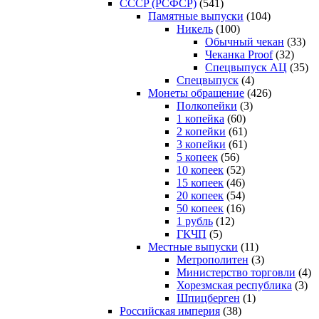
CCCP (РСФСР)
(541)
Памятные выпуски
(104)
Никель
(100)
Обычный чекан
(33)
Чеканка Proof
(32)
Спецвыпуск АЦ
(35)
Спецвыпуск
(4)
Монеты обращение
(426)
Полкопейки
(3)
1 копейка
(60)
2 копейки
(61)
3 копейки
(61)
5 копеек
(56)
10 копеек
(52)
15 копеек
(46)
20 копеек
(54)
50 копеек
(16)
1 рубль
(12)
ГКЧП
(5)
Местные выпуски
(11)
Метрополитен
(3)
Министерство торговли
(4)
Хорезмская республика
(3)
Шпицберген
(1)
Российская империя
(38)