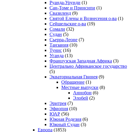
Руанда-Урунди
(1)
Сан-Томе и Принсипи
(1)
Свазиленд
(9)
Святой Елены и Вознесения о-ва
(1)
Сейшельские о-ва
(19)
Сомали
(32)
Судан
(5)
Сьерра-Леоне
(7)
Танзания
(10)
Тунис
(16)
Уганда
(13)
Французская Западная Африка
(3)
Центрально Африканское государство
(5)
Экваториальная Гвинея
(9)
Обращение
(1)
Местные выпуски
(8)
Аннобон
(6)
Элобей
(2)
Эритрея
(7)
Эфиопия
(10)
ЮАР
(56)
Южная Родезия
(6)
Южный Судан
(3)
Европа
(1853)