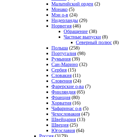
Мальтийский орден
(2)
Монако
(5)
Мэн о-в
(24)
Нидерланды
(29)
Норвегия
(46)
Обращение
(38)
Частные выпуски
(8)
Северный полюс
(8)
Польша
(258)
Португалия
(98)
Румыния
(39)
Сан-Марино
(32)
Сербия
(15)
Словакия
(11)
Словения
(24)
Фарерские о-ва
(7)
Финляндия
(65)
Франция
(80)
Хорватия
(16)
Чафаринас о-в
(5)
Чехословакия
(47)
Швейцария
(13)
Швеция
(25)
Югославия
(64)
Россия
(3179)