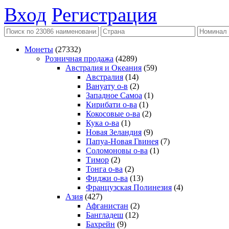
Вход
Регистрация
Монеты
(27332)
Розничная продажа
(4289)
Австралия и Океания
(59)
Австралия
(14)
Вануату о-в
(2)
Западное Самоа
(1)
Кирибати о-ва
(1)
Кокосовые о-ва
(2)
Кука о-ва
(1)
Новая Зеландия
(9)
Папуа-Новая Гвинея
(7)
Соломоновы о-ва
(1)
Тимор
(2)
Тонга о-ва
(2)
Фиджи о-ва
(13)
Французская Полинезия
(4)
Азия
(427)
Афганистан
(2)
Бангладеш
(12)
Бахрейн
(9)