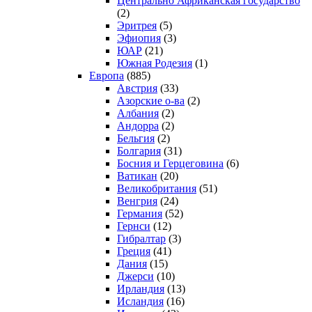
Центрально Африканская государство
(2)
Эритрея
(5)
Эфиопия
(3)
ЮАР
(21)
Южная Родезия
(1)
Европа
(885)
Австрия
(33)
Азорские о-ва
(2)
Албания
(2)
Андорра
(2)
Бельгия
(2)
Болгария
(31)
Босния и Герцеговина
(6)
Ватикан
(20)
Великобритания
(51)
Венгрия
(24)
Германия
(52)
Гернси
(12)
Гибралтар
(3)
Греция
(41)
Дания
(15)
Джерси
(10)
Ирландия
(13)
Исландия
(16)