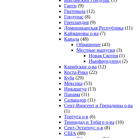
Британский Гондурас
(1)
Гаити
(9)
Гватемала
(12)
Гондурас
(8)
Гренландия
(9)
Доминиканская Республика
(11)
Каймановы о-ва
(7)
Канада
(48)
Обращение
(43)
Местные выпуски
(3)
Новая Скотия
(1)
Ньюфаундленд
(2)
Карибские о-ва
(12)
Коста-Рика
(22)
Куба
(29)
Мексика
(53)
Никарагуа
(13)
Панама
(11)
Сальвадор
(11)
Сент-Винсент и Гренадины о-ва
(1)
Тортуга о-в
(6)
Тринидад и Тобаго о-ва
(10)
Сент-Эстатиус о-в
(8)
США
(88)