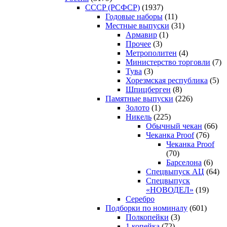
CCCP (РСФСР)
(1937)
Годовые наборы
(11)
Местные выпуски
(31)
Армавир
(1)
Прочее
(3)
Метрополитен
(4)
Министерство торговли
(7)
Тува
(3)
Хорезмская республика
(5)
Шпицберген
(8)
Памятные выпуски
(226)
Золото
(1)
Никель
(225)
Обычный чекан
(66)
Чеканка Proof
(76)
Чеканка Proof
(70)
Барселона
(6)
Спецвыпуск АЦ
(64)
Спецвыпуск
«НОВОДЕЛ»
(19)
Серебро
Подборки по номиналу
(601)
Полкопейки
(3)
1 копейка
(72)