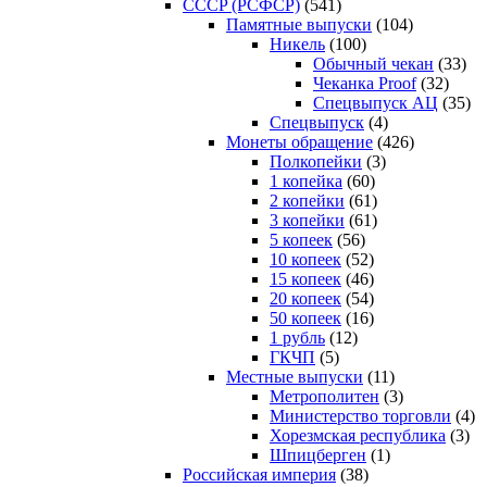
CCCP (РСФСР)
(541)
Памятные выпуски
(104)
Никель
(100)
Обычный чекан
(33)
Чеканка Proof
(32)
Спецвыпуск АЦ
(35)
Спецвыпуск
(4)
Монеты обращение
(426)
Полкопейки
(3)
1 копейка
(60)
2 копейки
(61)
3 копейки
(61)
5 копеек
(56)
10 копеек
(52)
15 копеек
(46)
20 копеек
(54)
50 копеек
(16)
1 рубль
(12)
ГКЧП
(5)
Местные выпуски
(11)
Метрополитен
(3)
Министерство торговли
(4)
Хорезмская республика
(3)
Шпицберген
(1)
Российская империя
(38)