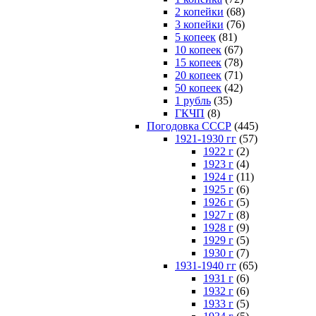
2 копейки
(68)
3 копейки
(76)
5 копеек
(81)
10 копеек
(67)
15 копеек
(78)
20 копеек
(71)
50 копеек
(42)
1 рубль
(35)
ГКЧП
(8)
Погодовка СССР
(445)
1921-1930 гг
(57)
1922 г
(2)
1923 г
(4)
1924 г
(11)
1925 г
(6)
1926 г
(5)
1927 г
(8)
1928 г
(9)
1929 г
(5)
1930 г
(7)
1931-1940 гг
(65)
1931 г
(6)
1932 г
(6)
1933 г
(5)