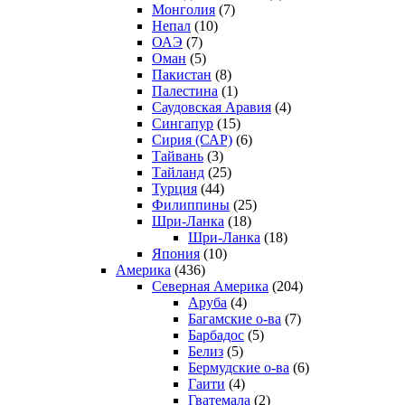
Монголия
(7)
Непал
(10)
ОАЭ
(7)
Оман
(5)
Пакистан
(8)
Палестина
(1)
Саудовская Аравия
(4)
Сингапур
(15)
Сирия (САР)
(6)
Тайвань
(3)
Тайланд
(25)
Турция
(44)
Филиппины
(25)
Шри-Ланка
(18)
Шри-Ланка
(18)
Япония
(10)
Америка
(436)
Северная Америка
(204)
Аруба
(4)
Багамские о-ва
(7)
Барбадос
(5)
Белиз
(5)
Бермудские о-ва
(6)
Гаити
(4)
Гватемала
(2)