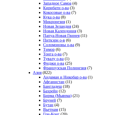
Западное Самоа
(4)
Кирибати о-ва
(3)
Кокосовые о-ва
(7)
Кука о-ва
(8)
Микронезия
(1)
Новая Зеландия
(24)
Новая Календония
(3)
Папуа-Новая Гвинея
(11)
Питкэрн о-в
(6)
Соломоновы о-ва
(9)
Тимор
(6)
Тонга о-ва
(7)
Тувалу о-ва
(1)
Фиджи о-ва
(25)
Французская Полинезия
(7)
Азия
(822)
Андаман и Никобар о-ва
(1)
Афганистан
(11)
Бангладеш
(18)
Бахрейн
(12)
Бирма (Мьянма)
(21)
Бруней
(7)
Бутан
(4)
Вьетнам
(15)
Гон-Конг
(20)