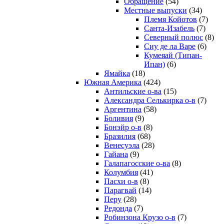
Обращение
(54)
Местные выпуски
(34)
Племя Койотов
(7)
Санта-Изабель
(7)
Северный полюс
(8)
Сиу де ла Варе
(6)
Кумеяай (Типан-
Ипан)
(6)
Ямайка
(18)
Южная Америка
(424)
Антильские о-ва
(15)
Александра Селькирка о-в
(7)
Аргентина
(58)
Боливия
(9)
Бонэйр о-в
(8)
Бразилия
(68)
Венесуэла
(28)
Гайана
(9)
Галапагосские о-ва
(8)
Колумбия
(41)
Пасхи о-в
(8)
Парагвай
(14)
Перу
(28)
Редонда
(7)
Робинзона Крузо о-в
(7)