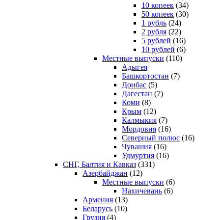
10 копеек
(34)
50 копеек
(30)
1 рубль
(24)
2 рубля
(22)
5 рублей
(16)
10 рублей
(6)
Местные выпуски
(110)
Адыгея
Башкортостан
(7)
Донбас
(5)
Дагестан
(7)
Коми
(8)
Крым
(12)
Калмыкия
(7)
Мордовия
(16)
Северный полюс
(16)
Чувашия
(16)
Удмуртия
(16)
СНГ, Балтия и Кавказ
(331)
Азербайджан
(12)
Местные выпуски
(6)
Нахичевань
(6)
Армения
(13)
Беларусь
(10)
Грузия
(4)