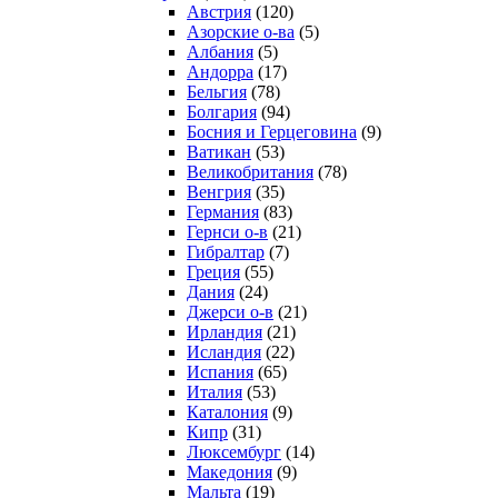
Австрия
(120)
Азорские о-ва
(5)
Албания
(5)
Андорра
(17)
Бельгия
(78)
Болгария
(94)
Босния и Герцеговина
(9)
Ватикан
(53)
Великобритания
(78)
Венгрия
(35)
Германия
(83)
Гернси о-в
(21)
Гибралтар
(7)
Греция
(55)
Дания
(24)
Джерси о-в
(21)
Ирландия
(21)
Исландия
(22)
Испания
(65)
Италия
(53)
Каталония
(9)
Кипр
(31)
Люксембург
(14)
Македония
(9)
Мальта
(19)