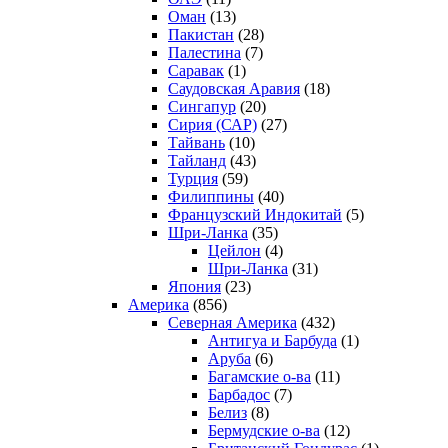
Оман
(13)
Пакистан
(28)
Палестина
(7)
Саравак
(1)
Саудовская Аравия
(18)
Сингапур
(20)
Сирия (САР)
(27)
Тайвань
(10)
Тайланд
(43)
Турция
(59)
Филиппины
(40)
Французский Индокитай
(5)
Шри-Ланка
(35)
Цейлон
(4)
Шри-Ланка
(31)
Япония
(23)
Америка
(856)
Северная Америка
(432)
Антигуа и Барбуда
(1)
Аруба
(6)
Багамские о-ва
(11)
Барбадос
(7)
Белиз
(8)
Бермудские о-ва
(12)