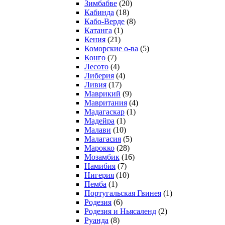
Зимбабве
(20)
Кабинда
(18)
Кабо-Верде
(8)
Катанга
(1)
Кения
(21)
Коморcкие о-ва
(5)
Конго
(7)
Лесото
(4)
Либерия
(4)
Ливия
(17)
Маврикий
(9)
Мавритания
(4)
Мадагаскар
(1)
Мадейра
(1)
Малави
(10)
Малагасия
(5)
Марокко
(28)
Мозамбик
(16)
Намибия
(7)
Нигерия
(10)
Пемба
(1)
Португальская Гвинея
(1)
Родезия
(6)
Родезия и Ньясаленд
(2)
Руанда
(8)