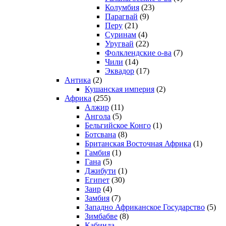
Колумбия
(23)
Парагвай
(9)
Перу
(21)
Суринам
(4)
Уругвай
(22)
Фолклендские о-ва
(7)
Чили
(14)
Эквадор
(17)
Антика
(2)
Кушанская империя
(2)
Африка
(255)
Алжир
(11)
Ангола
(5)
Бельгийское Конго
(1)
Ботсвана
(8)
Британская Восточная Африка
(1)
Гамбия
(1)
Гана
(5)
Джибути
(1)
Египет
(30)
Заир
(4)
Замбия
(7)
Западно Африканское Государство
(5)
Зимбабве
(8)
Кабинда