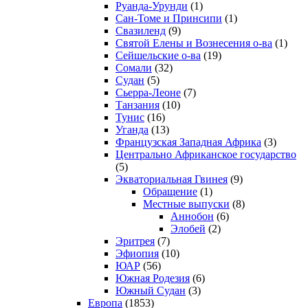
Руанда-Урунди
(1)
Сан-Томе и Принсипи
(1)
Свазиленд
(9)
Святой Елены и Вознесения о-ва
(1)
Сейшельские о-ва
(19)
Сомали
(32)
Судан
(5)
Сьерра-Леоне
(7)
Танзания
(10)
Тунис
(16)
Уганда
(13)
Французская Западная Африка
(3)
Центрально Африканское государство
(5)
Экваториальная Гвинея
(9)
Обращение
(1)
Местные выпуски
(8)
Аннобон
(6)
Элобей
(2)
Эритрея
(7)
Эфиопия
(10)
ЮАР
(56)
Южная Родезия
(6)
Южный Судан
(3)
Европа
(1853)