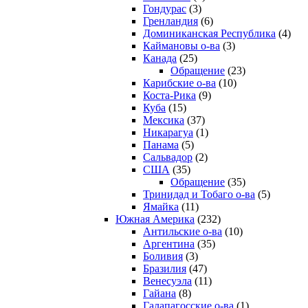
Гондурас
(3)
Гренландия
(6)
Доминиканская Республика
(4)
Каймановы о-ва
(3)
Канада
(25)
Обращение
(23)
Карибские о-ва
(10)
Коста-Рика
(9)
Куба
(15)
Мексика
(37)
Никарагуа
(1)
Панама
(5)
Сальвадор
(2)
США
(35)
Обращение
(35)
Тринидад и Тобаго о-ва
(5)
Ямайка
(11)
Южная Америка
(232)
Антильские о-ва
(10)
Аргентина
(35)
Боливия
(3)
Бразилия
(47)
Венесуэла
(11)
Гайана
(8)
Галапагосские о-ва
(1)