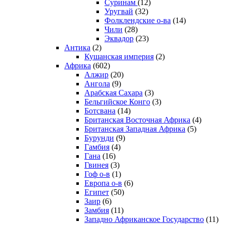
Суринам
(12)
Уругвай
(32)
Фолклендские о-ва
(14)
Чили
(28)
Эквадор
(23)
Антика
(2)
Кушанская империя
(2)
Африка
(602)
Алжир
(20)
Ангола
(9)
Арабская Сахара
(3)
Бельгийское Конго
(3)
Ботсвана
(14)
Британская Восточная Африка
(4)
Британская Западная Африка
(5)
Бурунди
(9)
Гамбия
(4)
Гана
(16)
Гвинея
(3)
Гоф о-в
(1)
Европа о-в
(6)
Египет
(50)
Заир
(6)
Замбия
(11)
Западно Африканское Государство
(11)