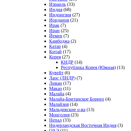
Израиль
(33)
Индия
(68)
Индонезия
(27)
Иордания
(21)
Ирак
(7)
Иран
(25)
Йемен
(7)
Камбоджа
(2)
Катар
(4)
Китай
(17)
Корея
(27)
КНДР
(14)
Республика Корея (Южная)
(13)
Кувейт
(6)
Лаос (ЛНДР)
(7)
Ливан
(17)
Макао
(11)
Малайа
(4)
Малайа-Британское Борнео
(4)
Малайзия
(14)
Мальдивские о-ва
(13)
Монголия
(23)
Непал
(33)
Нидерландская Восточная Индия
(3)
ОАЭ
(11)