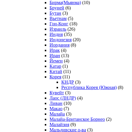
Бирма(Мьянма)
(10)
Бруней
(6)
Бутан
(3)
Вьетнам
(5)
Гон-Конг
(18)
Израиль
(26)
Индия
(35)
Индонезия
(20)
Иордания
(8)
Ирак
(4)
Иран
(13)
Йемен
(4)
Катар
(1)
Китай
(11)
Корея
(11)
КНДР
(3)
Республика Корея (Южная)
(8)
Кувейт
(3)
Лаос (ЛНДР)
(4)
Ливан
(10)
Макао
(7)
Малайа
(3)
Малайа-Британское Борнео
(2)
Малайзия
(9)
Мальдивские о-ва
(3)