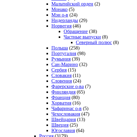
Мальтийский орден
(2)
Монако
(5)
Мэн о-в
(24)
Нидерланды
(29)
Норвегия
(46)
Обращение
(38)
Частные выпуски
(8)
Северный полюс
(8)
Польша
(258)
Португалия
(98)
Румыния
(39)
Сан-Марино
(32)
Сербия
(15)
Словакия
(11)
Словения
(24)
Фарерские о-ва
(7)
Финляндия
(65)
Франция
(80)
Хорватия
(16)
Чафаринас о-в
(5)
Чехословакия
(47)
Швейцария
(13)
Швеция
(25)
Югославия
(64)
Россия
(3179)