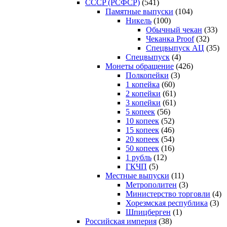
CCCP (РСФСР)
(541)
Памятные выпуски
(104)
Никель
(100)
Обычный чекан
(33)
Чеканка Proof
(32)
Спецвыпуск АЦ
(35)
Спецвыпуск
(4)
Монеты обращение
(426)
Полкопейки
(3)
1 копейка
(60)
2 копейки
(61)
3 копейки
(61)
5 копеек
(56)
10 копеек
(52)
15 копеек
(46)
20 копеек
(54)
50 копеек
(16)
1 рубль
(12)
ГКЧП
(5)
Местные выпуски
(11)
Метрополитен
(3)
Министерство торговли
(4)
Хорезмская республика
(3)
Шпицберген
(1)
Российская империя
(38)