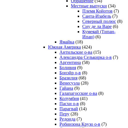
Обращение
(54)
Местные выпуски
(34)
Племя Койотов
(7)
Санта-Изабель
(7)
Северный полюс
(8)
Сиу де ла Варе
(6)
Кумеяай (Типан-
Ипан)
(6)
Ямайка
(18)
Южная Америка
(424)
Антильские о-ва
(15)
Александра Селькирка о-в
(7)
Аргентина
(58)
Боливия
(9)
Бонэйр о-в
(8)
Бразилия
(68)
Венесуэла
(28)
Гайана
(9)
Галапагосские о-ва
(8)
Колумбия
(41)
Пасхи о-в
(8)
Парагвай
(14)
Перу
(28)
Редонда
(7)
Робинзона Крузо о-в
(7)