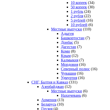
10 копеек
(34)
50 копеек
(30)
1 рубль
(24)
2 рубля
(22)
5 рублей
(16)
10 рублей
(6)
Местные выпуски
(110)
Адыгея
Башкортостан
(7)
Донбас
(5)
Дагестан
(7)
Коми
(8)
Крым
(12)
Калмыкия
(7)
Мордовия
(16)
Северный полюс
(16)
Чувашия
(16)
Удмуртия
(16)
СНГ, Балтия и Кавказ
(331)
Азербайджан
(12)
Местные выпуски
(6)
Нахичевань
(6)
Армения
(13)
Беларусь
(10)
Грузия
(4)