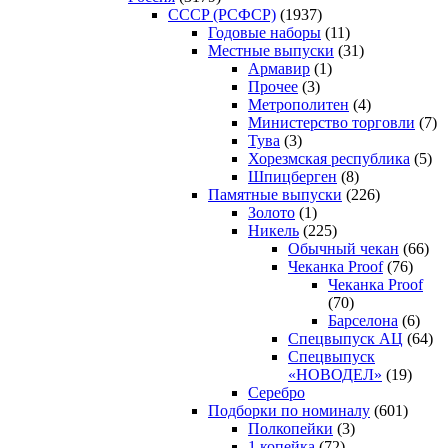
CCCP (РСФСР)
(1937)
Годовые наборы
(11)
Местные выпуски
(31)
Армавир
(1)
Прочее
(3)
Метрополитен
(4)
Министерство торговли
(7)
Тува
(3)
Хорезмская республика
(5)
Шпицберген
(8)
Памятные выпуски
(226)
Золото
(1)
Никель
(225)
Обычный чекан
(66)
Чеканка Proof
(76)
Чеканка Proof
(70)
Барселона
(6)
Спецвыпуск АЦ
(64)
Спецвыпуск
«НОВОДЕЛ»
(19)
Серебро
Подборки по номиналу
(601)
Полкопейки
(3)
1 копейка
(72)