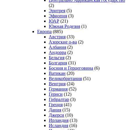
Центрально Африканская государство
(2)
Эритрея
(5)
Эфиопия
(3)
ЮАР
(21)
Южная Родезия
(1)
Европа
(885)
Австрия
(33)
Азорские о-ва
(2)
Албания
(2)
Андорра
(2)
Бельгия
(2)
Болгария
(31)
Босния и Герцеговина
(6)
Ватикан
(20)
Великобритания
(51)
Венгрия
(24)
Германия
(52)
Гернси
(12)
Гибралтар
(3)
Греция
(41)
Дания
(15)
Джерси
(10)
Ирландия
(13)
Исландия
(16)