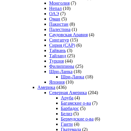
Монголия
(7)
Непал
(10)
ОАЭ
(7)
Оман
(5)
Пакистан
(8)
Палестина
(1)
Саудовская Аравия
(4)
Сингапур
(15)
Сирия (САР)
(6)
Тайвань
(3)
Тайланд
(25)
Турция
(44)
Филиппины
(25)
Шри-Ланка
(18)
Шри-Ланка
(18)
Япония
(10)
Америка
(436)
Северная Америка
(204)
Аруба
(4)
Багамские о-ва
(7)
Барбадос
(5)
Белиз
(5)
Бермудские о-ва
(6)
Гаити
(4)
Гватемала
(2)