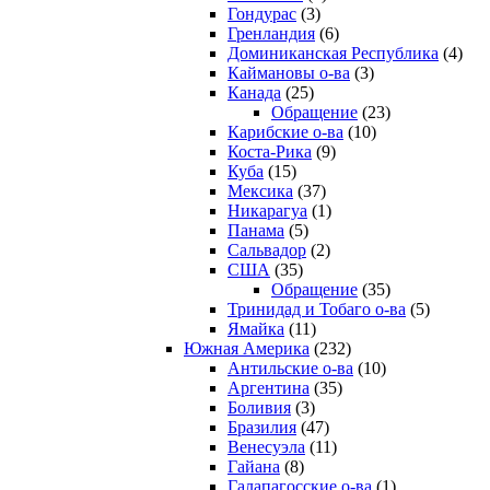
Гондурас
(3)
Гренландия
(6)
Доминиканская Республика
(4)
Каймановы о-ва
(3)
Канада
(25)
Обращение
(23)
Карибские о-ва
(10)
Коста-Рика
(9)
Куба
(15)
Мексика
(37)
Никарагуа
(1)
Панама
(5)
Сальвадор
(2)
США
(35)
Обращение
(35)
Тринидад и Тобаго о-ва
(5)
Ямайка
(11)
Южная Америка
(232)
Антильские о-ва
(10)
Аргентина
(35)
Боливия
(3)
Бразилия
(47)
Венесуэла
(11)
Гайана
(8)
Галапагосские о-ва
(1)