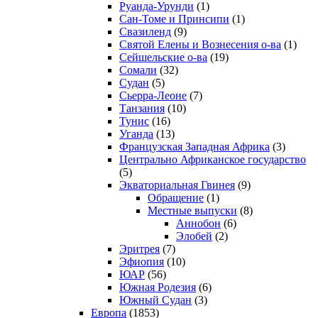
Руанда-Урунди
(1)
Сан-Томе и Принсипи
(1)
Свазиленд
(9)
Святой Елены и Вознесения о-ва
(1)
Сейшельские о-ва
(19)
Сомали
(32)
Судан
(5)
Сьерра-Леоне
(7)
Танзания
(10)
Тунис
(16)
Уганда
(13)
Французская Западная Африка
(3)
Центрально Африканское государство
(5)
Экваториальная Гвинея
(9)
Обращение
(1)
Местные выпуски
(8)
Аннобон
(6)
Элобей
(2)
Эритрея
(7)
Эфиопия
(10)
ЮАР
(56)
Южная Родезия
(6)
Южный Судан
(3)
Европа
(1853)