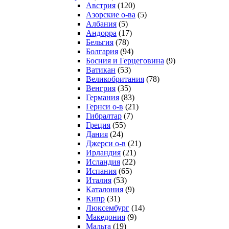
Австрия
(120)
Азорские о-ва
(5)
Албания
(5)
Андорра
(17)
Бельгия
(78)
Болгария
(94)
Босния и Герцеговина
(9)
Ватикан
(53)
Великобритания
(78)
Венгрия
(35)
Германия
(83)
Гернси о-в
(21)
Гибралтар
(7)
Греция
(55)
Дания
(24)
Джерси о-в
(21)
Ирландия
(21)
Исландия
(22)
Испания
(65)
Италия
(53)
Каталония
(9)
Кипр
(31)
Люксембург
(14)
Македония
(9)
Мальта
(19)