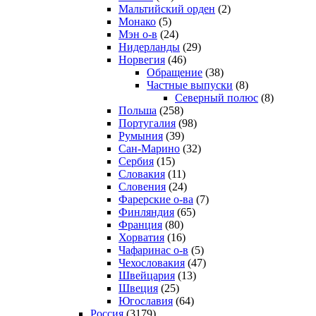
Мальтийский орден
(2)
Монако
(5)
Мэн о-в
(24)
Нидерланды
(29)
Норвегия
(46)
Обращение
(38)
Частные выпуски
(8)
Северный полюс
(8)
Польша
(258)
Португалия
(98)
Румыния
(39)
Сан-Марино
(32)
Сербия
(15)
Словакия
(11)
Словения
(24)
Фарерские о-ва
(7)
Финляндия
(65)
Франция
(80)
Хорватия
(16)
Чафаринас о-в
(5)
Чехословакия
(47)
Швейцария
(13)
Швеция
(25)
Югославия
(64)
Россия
(3179)