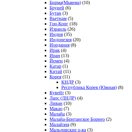
Бирма(Мьянма)
(10)
Бруней
(6)
Бутан
(3)
Вьетнам
(5)
Гон-Конг
(18)
Израиль
(26)
Индия
(35)
Индонезия
(20)
Иордания
(8)
Ирак
(4)
Иран
(13)
Йемен
(4)
Катар
(1)
Китай
(11)
Корея
(11)
КНДР
(3)
Республика Корея (Южная)
(8)
Кувейт
(3)
Лаос (ЛНДР)
(4)
Ливан
(10)
Макао
(7)
Малайа
(3)
Малайа-Британское Борнео
(2)
Малайзия
(9)
Мальдивские о-ва
(3)