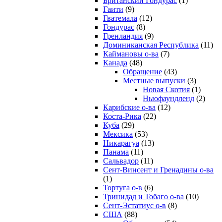
Британский Гондурас
(1)
Гаити
(9)
Гватемала
(12)
Гондурас
(8)
Гренландия
(9)
Доминиканская Республика
(11)
Каймановы о-ва
(7)
Канада
(48)
Обращение
(43)
Местные выпуски
(3)
Новая Скотия
(1)
Ньюфаундленд
(2)
Карибские о-ва
(12)
Коста-Рика
(22)
Куба
(29)
Мексика
(53)
Никарагуа
(13)
Панама
(11)
Сальвадор
(11)
Сент-Винсент и Гренадины о-ва
(1)
Тортуга о-в
(6)
Тринидад и Тобаго о-ва
(10)
Сент-Эстатиус о-в
(8)
США
(88)