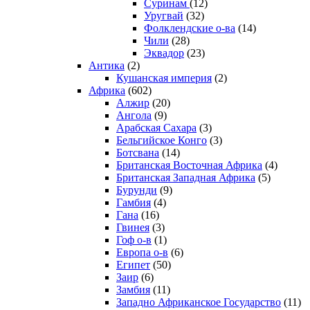
Суринам
(12)
Уругвай
(32)
Фолклендские о-ва
(14)
Чили
(28)
Эквадор
(23)
Антика
(2)
Кушанская империя
(2)
Африка
(602)
Алжир
(20)
Ангола
(9)
Арабская Сахара
(3)
Бельгийское Конго
(3)
Ботсвана
(14)
Британская Восточная Африка
(4)
Британская Западная Африка
(5)
Бурунди
(9)
Гамбия
(4)
Гана
(16)
Гвинея
(3)
Гоф о-в
(1)
Европа о-в
(6)
Египет
(50)
Заир
(6)
Замбия
(11)
Западно Африканское Государство
(11)