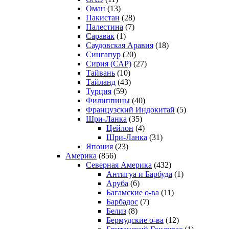
Оман
(13)
Пакистан
(28)
Палестина
(7)
Саравак
(1)
Саудовская Аравия
(18)
Сингапур
(20)
Сирия (САР)
(27)
Тайвань
(10)
Тайланд
(43)
Турция
(59)
Филиппины
(40)
Французский Индокитай
(5)
Шри-Ланка
(35)
Цейлон
(4)
Шри-Ланка
(31)
Япония
(23)
Америка
(856)
Северная Америка
(432)
Антигуа и Барбуда
(1)
Аруба
(6)
Багамские о-ва
(11)
Барбадос
(7)
Белиз
(8)
Бермудские о-ва
(12)