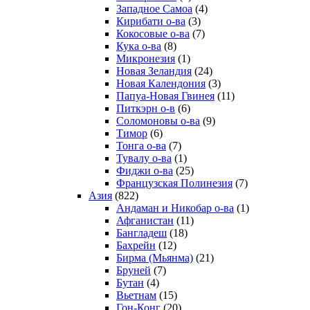
Западное Самоа
(4)
Кирибати о-ва
(3)
Кокосовые о-ва
(7)
Кука о-ва
(8)
Микронезия
(1)
Новая Зеландия
(24)
Новая Календония
(3)
Папуа-Новая Гвинея
(11)
Питкэрн о-в
(6)
Соломоновы о-ва
(9)
Тимор
(6)
Тонга о-ва
(7)
Тувалу о-ва
(1)
Фиджи о-ва
(25)
Французская Полинезия
(7)
Азия
(822)
Андаман и Никобар о-ва
(1)
Афганистан
(11)
Бангладеш
(18)
Бахрейн
(12)
Бирма (Мьянма)
(21)
Бруней
(7)
Бутан
(4)
Вьетнам
(15)
Гон-Конг
(20)