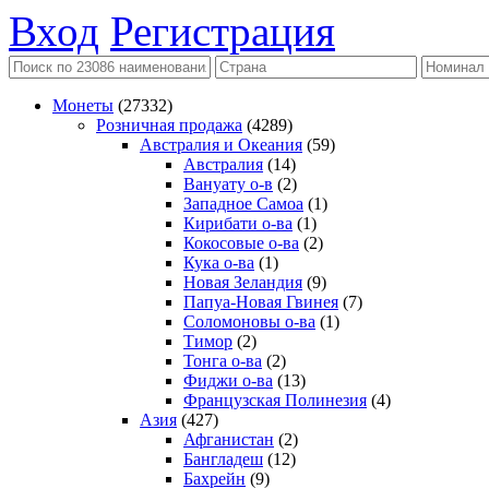
Вход
Регистрация
Монеты
(27332)
Розничная продажа
(4289)
Австралия и Океания
(59)
Австралия
(14)
Вануату о-в
(2)
Западное Самоа
(1)
Кирибати о-ва
(1)
Кокосовые о-ва
(2)
Кука о-ва
(1)
Новая Зеландия
(9)
Папуа-Новая Гвинея
(7)
Соломоновы о-ва
(1)
Тимор
(2)
Тонга о-ва
(2)
Фиджи о-ва
(13)
Французская Полинезия
(4)
Азия
(427)
Афганистан
(2)
Бангладеш
(12)
Бахрейн
(9)