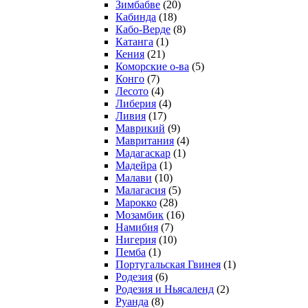
Зимбабве
(20)
Кабинда
(18)
Кабо-Верде
(8)
Катанга
(1)
Кения
(21)
Коморcкие о-ва
(5)
Конго
(7)
Лесото
(4)
Либерия
(4)
Ливия
(17)
Маврикий
(9)
Мавритания
(4)
Мадагаскар
(1)
Мадейра
(1)
Малави
(10)
Малагасия
(5)
Марокко
(28)
Мозамбик
(16)
Намибия
(7)
Нигерия
(10)
Пемба
(1)
Португальская Гвинея
(1)
Родезия
(6)
Родезия и Ньясаленд
(2)
Руанда
(8)