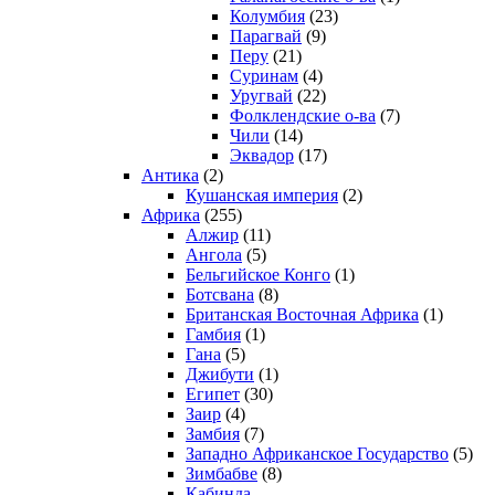
Колумбия
(23)
Парагвай
(9)
Перу
(21)
Суринам
(4)
Уругвай
(22)
Фолклендские о-ва
(7)
Чили
(14)
Эквадор
(17)
Антика
(2)
Кушанская империя
(2)
Африка
(255)
Алжир
(11)
Ангола
(5)
Бельгийское Конго
(1)
Ботсвана
(8)
Британская Восточная Африка
(1)
Гамбия
(1)
Гана
(5)
Джибути
(1)
Египет
(30)
Заир
(4)
Замбия
(7)
Западно Африканское Государство
(5)
Зимбабве
(8)
Кабинда