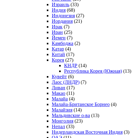
Израиль
(33)
Индия
(68)
Индонезия
(27)
Иордания
(21)
Ирак
(7)
Иран
(25)
Йемен
(7)
Камбоджа
(2)
Катар
(4)
Китай
(17)
Корея
(27)
КНДР
(14)
Республика Корея (Южная)
(13)
Кувейт
(6)
Лаос (ЛНДР)
(7)
Ливан
(17)
Макао
(11)
Малайа
(4)
Малайа-Британское Борнео
(4)
Малайзия
(14)
Мальдивские о-ва
(13)
Монголия
(23)
Непал
(33)
Нидерландская Восточная Индия
(3)
ОАЭ
(11)