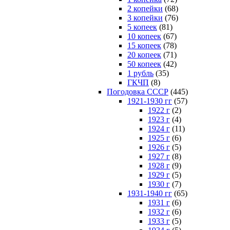
2 копейки
(68)
3 копейки
(76)
5 копеек
(81)
10 копеек
(67)
15 копеек
(78)
20 копеек
(71)
50 копеек
(42)
1 рубль
(35)
ГКЧП
(8)
Погодовка СССР
(445)
1921-1930 гг
(57)
1922 г
(2)
1923 г
(4)
1924 г
(11)
1925 г
(6)
1926 г
(5)
1927 г
(8)
1928 г
(9)
1929 г
(5)
1930 г
(7)
1931-1940 гг
(65)
1931 г
(6)
1932 г
(6)
1933 г
(5)