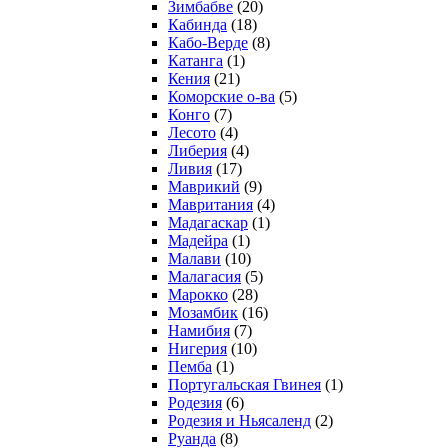
Зимбабве
(20)
Кабинда
(18)
Кабо-Верде
(8)
Катанга
(1)
Кения
(21)
Коморcкие о-ва
(5)
Конго
(7)
Лесото
(4)
Либерия
(4)
Ливия
(17)
Маврикий
(9)
Мавритания
(4)
Мадагаскар
(1)
Мадейра
(1)
Малави
(10)
Малагасия
(5)
Марокко
(28)
Мозамбик
(16)
Намибия
(7)
Нигерия
(10)
Пемба
(1)
Португальская Гвинея
(1)
Родезия
(6)
Родезия и Ньясаленд
(2)
Руанда
(8)