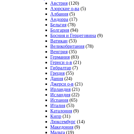
Австрия
(120)
Азорские о-ва
(5)
Албания
(5)
Андорра
(17)
Бельгия
(78)
Болгария
(94)
Босния и Герцеговина
(9)
Ватикан
(53)
Великобритания
(78)
Венгрия
(35)
Германия
(83)
Гернси о-в
(21)
Гибралтар
(7)
Греция
(55)
Дания
(24)
Джерси о-в
(21)
Ирландия
(21)
Исландия
(22)
Испания
(65)
Италия
(53)
Каталония
(9)
Кипр
(31)
Люксембург
(14)
Македония
(9)
Мальта
(19)