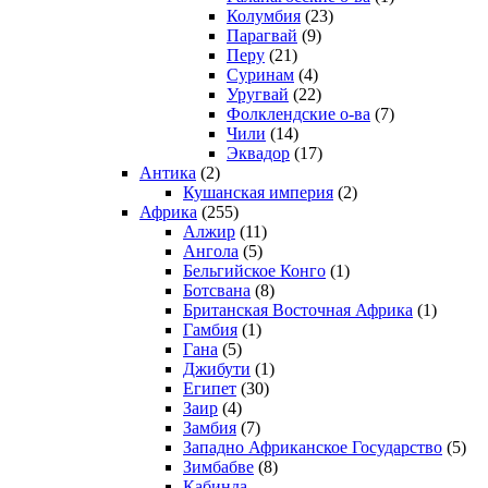
Колумбия
(23)
Парагвай
(9)
Перу
(21)
Суринам
(4)
Уругвай
(22)
Фолклендские о-ва
(7)
Чили
(14)
Эквадор
(17)
Антика
(2)
Кушанская империя
(2)
Африка
(255)
Алжир
(11)
Ангола
(5)
Бельгийское Конго
(1)
Ботсвана
(8)
Британская Восточная Африка
(1)
Гамбия
(1)
Гана
(5)
Джибути
(1)
Египет
(30)
Заир
(4)
Замбия
(7)
Западно Африканское Государство
(5)
Зимбабве
(8)
Кабинда