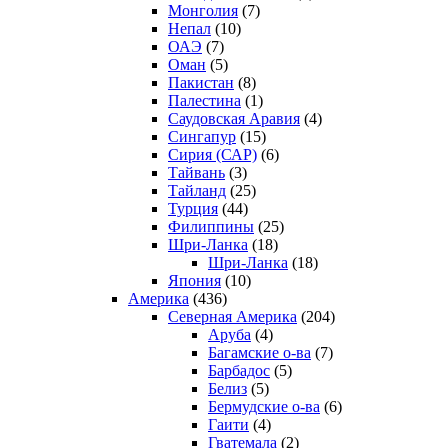
Монголия
(7)
Непал
(10)
ОАЭ
(7)
Оман
(5)
Пакистан
(8)
Палестина
(1)
Саудовская Аравия
(4)
Сингапур
(15)
Сирия (САР)
(6)
Тайвань
(3)
Тайланд
(25)
Турция
(44)
Филиппины
(25)
Шри-Ланка
(18)
Шри-Ланка
(18)
Япония
(10)
Америка
(436)
Северная Америка
(204)
Аруба
(4)
Багамские о-ва
(7)
Барбадос
(5)
Белиз
(5)
Бермудские о-ва
(6)
Гаити
(4)
Гватемала
(2)