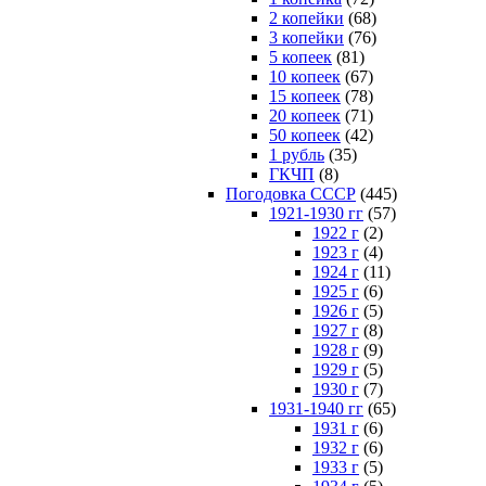
2 копейки
(68)
3 копейки
(76)
5 копеек
(81)
10 копеек
(67)
15 копеек
(78)
20 копеек
(71)
50 копеек
(42)
1 рубль
(35)
ГКЧП
(8)
Погодовка СССР
(445)
1921-1930 гг
(57)
1922 г
(2)
1923 г
(4)
1924 г
(11)
1925 г
(6)
1926 г
(5)
1927 г
(8)
1928 г
(9)
1929 г
(5)
1930 г
(7)
1931-1940 гг
(65)
1931 г
(6)
1932 г
(6)
1933 г
(5)