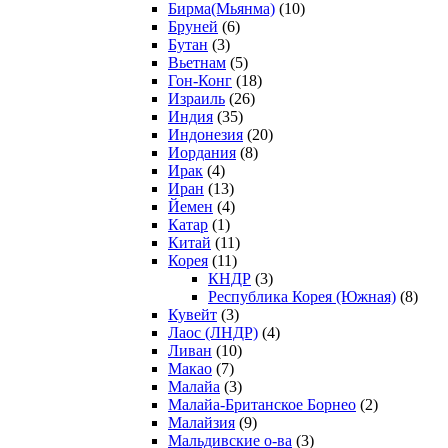
Бирма(Мьянма)
(10)
Бруней
(6)
Бутан
(3)
Вьетнам
(5)
Гон-Конг
(18)
Израиль
(26)
Индия
(35)
Индонезия
(20)
Иордания
(8)
Ирак
(4)
Иран
(13)
Йемен
(4)
Катар
(1)
Китай
(11)
Корея
(11)
КНДР
(3)
Республика Корея (Южная)
(8)
Кувейт
(3)
Лаос (ЛНДР)
(4)
Ливан
(10)
Макао
(7)
Малайа
(3)
Малайа-Британское Борнео
(2)
Малайзия
(9)
Мальдивские о-ва
(3)