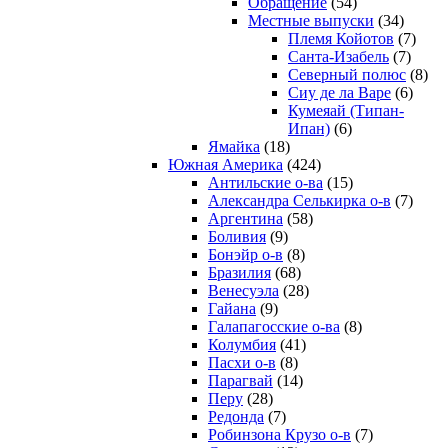
Обращение
(54)
Местные выпуски
(34)
Племя Койотов
(7)
Санта-Изабель
(7)
Северный полюс
(8)
Сиу де ла Варе
(6)
Кумеяай (Типан-
Ипан)
(6)
Ямайка
(18)
Южная Америка
(424)
Антильские о-ва
(15)
Александра Селькирка о-в
(7)
Аргентина
(58)
Боливия
(9)
Бонэйр о-в
(8)
Бразилия
(68)
Венесуэла
(28)
Гайана
(9)
Галапагосские о-ва
(8)
Колумбия
(41)
Пасхи о-в
(8)
Парагвай
(14)
Перу
(28)
Редонда
(7)
Робинзона Крузо о-в
(7)