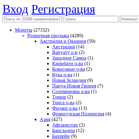
Вход
Регистрация
Монеты
(27332)
Розничная продажа
(4289)
Австралия и Океания
(59)
Австралия
(14)
Вануату о-в
(2)
Западное Самоа
(1)
Кирибати о-ва
(1)
Кокосовые о-ва
(2)
Кука о-ва
(1)
Новая Зеландия
(9)
Папуа-Новая Гвинея
(7)
Соломоновы о-ва
(1)
Тимор
(2)
Тонга о-ва
(2)
Фиджи о-ва
(13)
Французская Полинезия
(4)
Азия
(427)
Афганистан
(2)
Бангладеш
(12)
Бахрейн
(9)