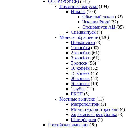
CCCP (РСФСР)
(541)
Памятные выпуски
(104)
Никель
(100)
Обычный чекан
(33)
Чеканка Proof
(32)
Спецвыпуск АЦ
(35)
Спецвыпуск
(4)
Монеты обращение
(426)
Полкопейки
(3)
1 копейка
(60)
2 копейки
(61)
3 копейки
(61)
5 копеек
(56)
10 копеек
(52)
15 копеек
(46)
20 копеек
(54)
50 копеек
(16)
1 рубль
(12)
ГКЧП
(5)
Местные выпуски
(11)
Метрополитен
(3)
Министерство торговли
(4)
Хорезмская республика
(3)
Шпицберген
(1)
Российская империя
(38)