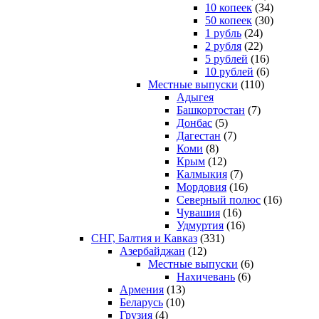
10 копеек
(34)
50 копеек
(30)
1 рубль
(24)
2 рубля
(22)
5 рублей
(16)
10 рублей
(6)
Местные выпуски
(110)
Адыгея
Башкортостан
(7)
Донбас
(5)
Дагестан
(7)
Коми
(8)
Крым
(12)
Калмыкия
(7)
Мордовия
(16)
Северный полюс
(16)
Чувашия
(16)
Удмуртия
(16)
СНГ, Балтия и Кавказ
(331)
Азербайджан
(12)
Местные выпуски
(6)
Нахичевань
(6)
Армения
(13)
Беларусь
(10)
Грузия
(4)