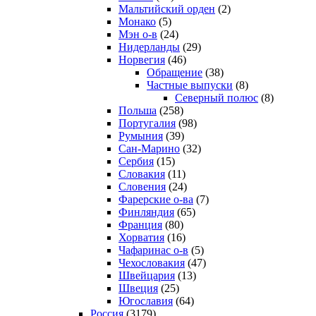
Мальтийский орден
(2)
Монако
(5)
Мэн о-в
(24)
Нидерланды
(29)
Норвегия
(46)
Обращение
(38)
Частные выпуски
(8)
Северный полюс
(8)
Польша
(258)
Португалия
(98)
Румыния
(39)
Сан-Марино
(32)
Сербия
(15)
Словакия
(11)
Словения
(24)
Фарерские о-ва
(7)
Финляндия
(65)
Франция
(80)
Хорватия
(16)
Чафаринас о-в
(5)
Чехословакия
(47)
Швейцария
(13)
Швеция
(25)
Югославия
(64)
Россия
(3179)