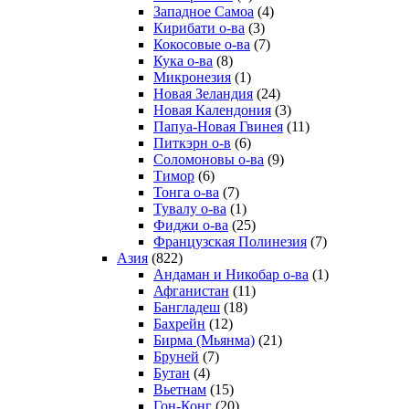
Западное Самоа
(4)
Кирибати о-ва
(3)
Кокосовые о-ва
(7)
Кука о-ва
(8)
Микронезия
(1)
Новая Зеландия
(24)
Новая Календония
(3)
Папуа-Новая Гвинея
(11)
Питкэрн о-в
(6)
Соломоновы о-ва
(9)
Тимор
(6)
Тонга о-ва
(7)
Тувалу о-ва
(1)
Фиджи о-ва
(25)
Французская Полинезия
(7)
Азия
(822)
Андаман и Никобар о-ва
(1)
Афганистан
(11)
Бангладеш
(18)
Бахрейн
(12)
Бирма (Мьянма)
(21)
Бруней
(7)
Бутан
(4)
Вьетнам
(15)
Гон-Конг
(20)