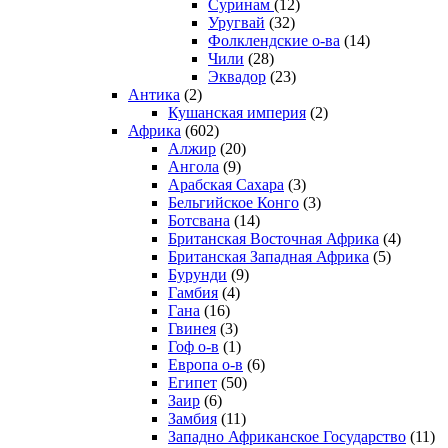
Суринам
(12)
Уругвай
(32)
Фолклендские о-ва
(14)
Чили
(28)
Эквадор
(23)
Антика
(2)
Кушанская империя
(2)
Африка
(602)
Алжир
(20)
Ангола
(9)
Арабская Сахара
(3)
Бельгийское Конго
(3)
Ботсвана
(14)
Британская Восточная Африка
(4)
Британская Западная Африка
(5)
Бурунди
(9)
Гамбия
(4)
Гана
(16)
Гвинея
(3)
Гоф о-в
(1)
Европа о-в
(6)
Египет
(50)
Заир
(6)
Замбия
(11)
Западно Африканское Государство
(11)