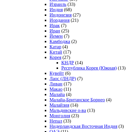
Израиль
(33)
Индия
(68)
Индонезия
(27)
Иордания
(21)
Ирак
(7)
Иран
(25)
Йемен
(7)
Камбоджа
(2)
Катар
(4)
Китай
(17)
Корея
(27)
КНДР
(14)
Республика Корея (Южная)
(13)
Кувейт
(6)
Лаос (ЛНДР)
(7)
Ливан
(17)
Макао
(11)
Малайа
(4)
Малайа-Британское Борнео
(4)
Малайзия
(14)
Мальдивские о-ва
(13)
Монголия
(23)
Непал
(33)
Нидерландская Восточная Индия
(3)
ОАЭ
(11)