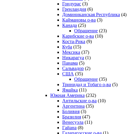
Гондурас
(3)
Гренландия
(6)
Доминиканская Республика
(4)
Каймановы о-ва
(3)
Канада
(25)
Обращение
(23)
Карибские о-ва
(10)
Коста-Рика
(9)
Куба
(15)
Мексика
(37)
Никарагуа
(1)
Панама
(5)
Сальвадор
(2)
США
(35)
Обращение
(35)
Тринидад и Тобаго о-ва
(5)
Ямайка
(11)
Южная Америка
(232)
Антильские о-ва
(10)
Аргентина
(35)
Боливия
(3)
Бразилия
(47)
Венесуэла
(11)
Гайана
(8)
Галапагосские о-ва
(1)