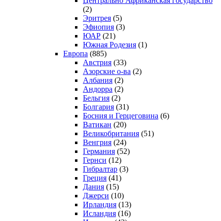
Центрально Африканская государство
(2)
Эритрея
(5)
Эфиопия
(3)
ЮАР
(21)
Южная Родезия
(1)
Европа
(885)
Австрия
(33)
Азорские о-ва
(2)
Албания
(2)
Андорра
(2)
Бельгия
(2)
Болгария
(31)
Босния и Герцеговина
(6)
Ватикан
(20)
Великобритания
(51)
Венгрия
(24)
Германия
(52)
Гернси
(12)
Гибралтар
(3)
Греция
(41)
Дания
(15)
Джерси
(10)
Ирландия
(13)
Исландия
(16)