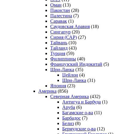
Оман
(13)
Пакистан
(28)
Палестина
(7)
Саравак
(1)
Саудовская Аравия
(18)
Сингапур
(20)
Сирия (САР)
(27)
Тайвань
(10)
Тайланд
(43)
Турция
(59)
Филиппины
(40)
Французский Индокитай
(5)
Шри-Ланка
(35)
Цейлон
(4)
Шри-Ланка
(31)
Япония
(23)
Америка
(856)
Северная Америка
(432)
Антигуа и Барбуда
(1)
Аруба
(6)
Багамские о-ва
(11)
Барбадос
(7)
Белиз
(8)
Бермудские о-ва
(12)