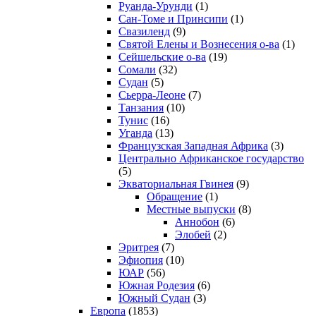
Руанда-Урунди
(1)
Сан-Томе и Принсипи
(1)
Свазиленд
(9)
Святой Елены и Вознесения о-ва
(1)
Сейшельские о-ва
(19)
Сомали
(32)
Судан
(5)
Сьерра-Леоне
(7)
Танзания
(10)
Тунис
(16)
Уганда
(13)
Французская Западная Африка
(3)
Центрально Африканское государство
(5)
Экваториальная Гвинея
(9)
Обращение
(1)
Местные выпуски
(8)
Аннобон
(6)
Элобей
(2)
Эритрея
(7)
Эфиопия
(10)
ЮАР
(56)
Южная Родезия
(6)
Южный Судан
(3)
Европа
(1853)