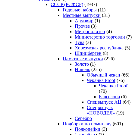
CCCP (РСФСР)
(1937)
Годовые наборы
(11)
Местные выпуски
(31)
Армавир
(1)
Прочее
(3)
Метрополитен
(4)
Министерство торговли
(7)
Тува
(3)
Хорезмская республика
(5)
Шпицберген
(8)
Памятные выпуски
(226)
Золото
(1)
Никель
(225)
Обычный чекан
(66)
Чеканка Proof
(76)
Чеканка Proof
(70)
Барселона
(6)
Спецвыпуск АЦ
(64)
Спецвыпуск
«НОВОДЕЛ»
(19)
Серебро
Подборки по номиналу
(601)
Полкопейки
(3)
1 копейка
(72)