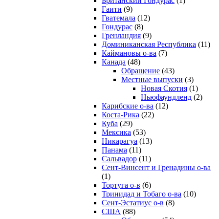
Британский Гондурас
(1)
Гаити
(9)
Гватемала
(12)
Гондурас
(8)
Гренландия
(9)
Доминиканская Республика
(11)
Каймановы о-ва
(7)
Канада
(48)
Обращение
(43)
Местные выпуски
(3)
Новая Скотия
(1)
Ньюфаундленд
(2)
Карибские о-ва
(12)
Коста-Рика
(22)
Куба
(29)
Мексика
(53)
Никарагуа
(13)
Панама
(11)
Сальвадор
(11)
Сент-Винсент и Гренадины о-ва
(1)
Тортуга о-в
(6)
Тринидад и Тобаго о-ва
(10)
Сент-Эстатиус о-в
(8)
США
(88)