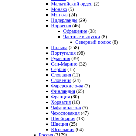
Мальтийский орден
(2)
Монако
(5)
Мэн о-в
(24)
Нидерланды
(29)
Норвегия
(46)
Обращение
(38)
Частные выпуски
(8)
Северный полюс
(8)
Польша
(258)
Португалия
(98)
Румыния
(39)
Сан-Марино
(32)
Сербия
(15)
Словакия
(11)
Словения
(24)
Фарерские о-ва
(7)
Финляндия
(65)
Франция
(80)
Хорватия
(16)
Чафаринас о-в
(5)
Чехословакия
(47)
Швейцария
(13)
Швеция
(25)
Югославия
(64)
Россия
(3179)