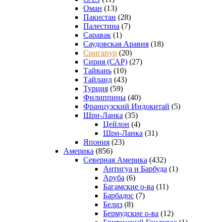
Оман
(13)
Пакистан
(28)
Палестина
(7)
Саравак
(1)
Саудовская Аравия
(18)
Сингапур
(20)
Сирия (САР)
(27)
Тайвань
(10)
Тайланд
(43)
Турция
(59)
Филиппины
(40)
Французский Индокитай
(5)
Шри-Ланка
(35)
Цейлон
(4)
Шри-Ланка
(31)
Япония
(23)
Америка
(856)
Северная Америка
(432)
Антигуа и Барбуда
(1)
Аруба
(6)
Багамские о-ва
(11)
Барбадос
(7)
Белиз
(8)
Бермудские о-ва
(12)