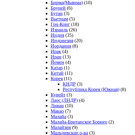
Бирма(Мьянма)
(10)
Бруней
(6)
Бутан
(3)
Вьетнам
(5)
Гон-Конг
(18)
Израиль
(26)
Индия
(35)
Индонезия
(20)
Иордания
(8)
Ирак
(4)
Иран
(13)
Йемен
(4)
Катар
(1)
Китай
(11)
Корея
(11)
КНДР
(3)
Республика Корея (Южная)
(8)
Кувейт
(3)
Лаос (ЛНДР)
(4)
Ливан
(10)
Макао
(7)
Малайа
(3)
Малайа-Британское Борнео
(2)
Малайзия
(9)
Мальдивские о-ва
(3)