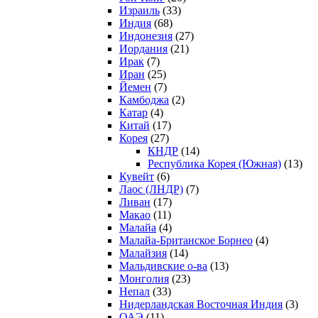
Израиль
(33)
Индия
(68)
Индонезия
(27)
Иордания
(21)
Ирак
(7)
Иран
(25)
Йемен
(7)
Камбоджа
(2)
Катар
(4)
Китай
(17)
Корея
(27)
КНДР
(14)
Республика Корея (Южная)
(13)
Кувейт
(6)
Лаос (ЛНДР)
(7)
Ливан
(17)
Макао
(11)
Малайа
(4)
Малайа-Британское Борнео
(4)
Малайзия
(14)
Мальдивские о-ва
(13)
Монголия
(23)
Непал
(33)
Нидерландская Восточная Индия
(3)
ОАЭ
(11)