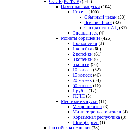
CCCP (РСФСР)
(541)
Памятные выпуски
(104)
Никель
(100)
Обычный чекан
(33)
Чеканка Proof
(32)
Спецвыпуск АЦ
(35)
Спецвыпуск
(4)
Монеты обращение
(426)
Полкопейки
(3)
1 копейка
(60)
2 копейки
(61)
3 копейки
(61)
5 копеек
(56)
10 копеек
(52)
15 копеек
(46)
20 копеек
(54)
50 копеек
(16)
1 рубль
(12)
ГКЧП
(5)
Местные выпуски
(11)
Метрополитен
(3)
Министерство торговли
(4)
Хорезмская республика
(3)
Шпицберген
(1)
Российская империя
(38)