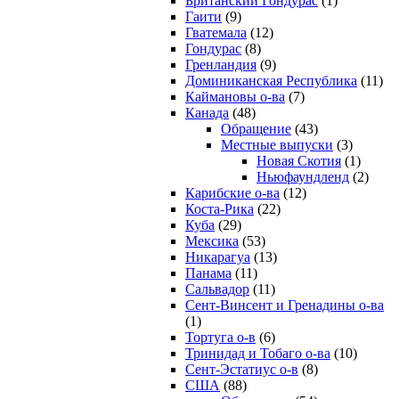
Британский Гондурас
(1)
Гаити
(9)
Гватемала
(12)
Гондурас
(8)
Гренландия
(9)
Доминиканская Республика
(11)
Каймановы о-ва
(7)
Канада
(48)
Обращение
(43)
Местные выпуски
(3)
Новая Скотия
(1)
Ньюфаундленд
(2)
Карибские о-ва
(12)
Коста-Рика
(22)
Куба
(29)
Мексика
(53)
Никарагуа
(13)
Панама
(11)
Сальвадор
(11)
Сент-Винсент и Гренадины о-ва
(1)
Тортуга о-в
(6)
Тринидад и Тобаго о-ва
(10)
Сент-Эстатиус о-в
(8)
США
(88)