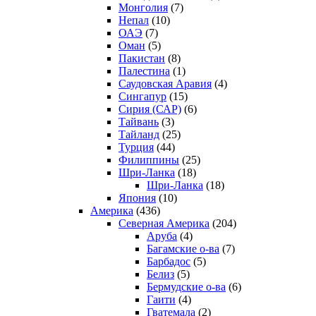
Монголия
(7)
Непал
(10)
ОАЭ
(7)
Оман
(5)
Пакистан
(8)
Палестина
(1)
Саудовская Аравия
(4)
Сингапур
(15)
Сирия (САР)
(6)
Тайвань
(3)
Тайланд
(25)
Турция
(44)
Филиппины
(25)
Шри-Ланка
(18)
Шри-Ланка
(18)
Япония
(10)
Америка
(436)
Северная Америка
(204)
Аруба
(4)
Багамские о-ва
(7)
Барбадос
(5)
Белиз
(5)
Бермудские о-ва
(6)
Гаити
(4)
Гватемала
(2)