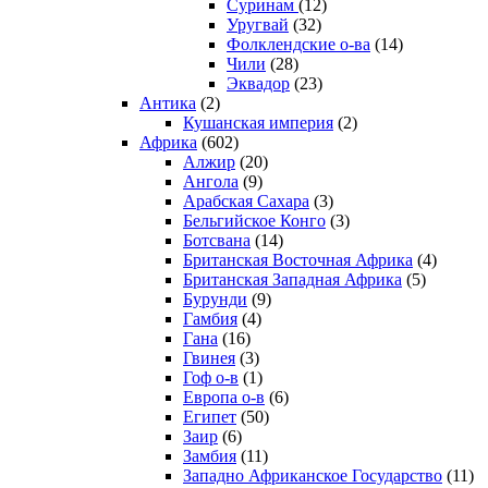
Суринам
(12)
Уругвай
(32)
Фолклендские о-ва
(14)
Чили
(28)
Эквадор
(23)
Антика
(2)
Кушанская империя
(2)
Африка
(602)
Алжир
(20)
Ангола
(9)
Арабская Сахара
(3)
Бельгийское Конго
(3)
Ботсвана
(14)
Британская Восточная Африка
(4)
Британская Западная Африка
(5)
Бурунди
(9)
Гамбия
(4)
Гана
(16)
Гвинея
(3)
Гоф о-в
(1)
Европа о-в
(6)
Египет
(50)
Заир
(6)
Замбия
(11)
Западно Африканское Государство
(11)