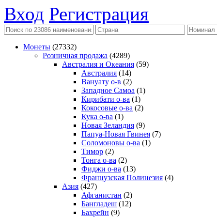
Вход
Регистрация
Монеты
(27332)
Розничная продажа
(4289)
Австралия и Океания
(59)
Австралия
(14)
Вануату о-в
(2)
Западное Самоа
(1)
Кирибати о-ва
(1)
Кокосовые о-ва
(2)
Кука о-ва
(1)
Новая Зеландия
(9)
Папуа-Новая Гвинея
(7)
Соломоновы о-ва
(1)
Тимор
(2)
Тонга о-ва
(2)
Фиджи о-ва
(13)
Французская Полинезия
(4)
Азия
(427)
Афганистан
(2)
Бангладеш
(12)
Бахрейн
(9)