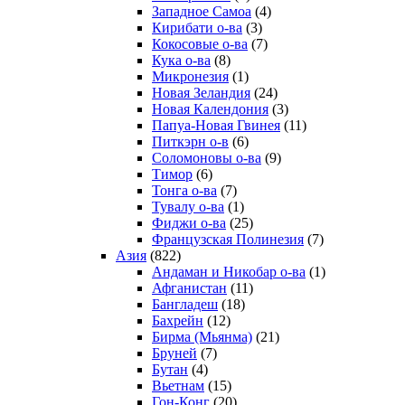
Западное Самоа
(4)
Кирибати о-ва
(3)
Кокосовые о-ва
(7)
Кука о-ва
(8)
Микронезия
(1)
Новая Зеландия
(24)
Новая Календония
(3)
Папуа-Новая Гвинея
(11)
Питкэрн о-в
(6)
Соломоновы о-ва
(9)
Тимор
(6)
Тонга о-ва
(7)
Тувалу о-ва
(1)
Фиджи о-ва
(25)
Французская Полинезия
(7)
Азия
(822)
Андаман и Никобар о-ва
(1)
Афганистан
(11)
Бангладеш
(18)
Бахрейн
(12)
Бирма (Мьянма)
(21)
Бруней
(7)
Бутан
(4)
Вьетнам
(15)
Гон-Конг
(20)