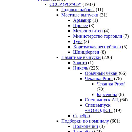
CCCP (РСФСР)
(1937)
Годовые наборы
(11)
Местные выпуски
(31)
Армавир
(1)
Прочее
(3)
Метрополитен
(4)
Министерство торговли
(7)
Тува
(3)
Хорезмская республика
(5)
Шпицберген
(8)
Памятные выпуски
(226)
Золото
(1)
Никель
(225)
Обычный чекан
(66)
Чеканка Proof
(76)
Чеканка Proof
(70)
Барселона
(6)
Спецвыпуск АЦ
(64)
Спецвыпуск
«НОВОДЕЛ»
(19)
Серебро
Подборки по номиналу
(601)
Полкопейки
(3)
1 копейка
(72)