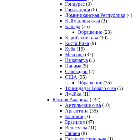
Гондурас
(3)
Гренландия
(6)
Доминиканская Республика
(4)
Каймановы о-ва
(3)
Канада
(25)
Обращение
(23)
Карибские о-ва
(10)
Коста-Рика
(9)
Куба
(15)
Мексика
(37)
Никарагуа
(1)
Панама
(5)
Сальвадор
(2)
США
(35)
Обращение
(35)
Тринидад и Тобаго о-ва
(5)
Ямайка
(11)
Южная Америка
(232)
Антильские о-ва
(10)
Аргентина
(35)
Боливия
(3)
Бразилия
(47)
Венесуэла
(11)
Гайана
(8)
Галапагосские о-ва
(1)