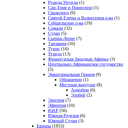
Руанда-Урунди
(1)
Сан-Томе и Принсипи
(1)
Свазиленд
(9)
Святой Елены и Вознесения о-ва
(1)
Сейшельские о-ва
(19)
Сомали
(32)
Судан
(5)
Сьерра-Леоне
(7)
Танзания
(10)
Тунис
(16)
Уганда
(13)
Французская Западная Африка
(3)
Центрально Африканское государство
(5)
Экваториальная Гвинея
(9)
Обращение
(1)
Местные выпуски
(8)
Аннобон
(6)
Элобей
(2)
Эритрея
(7)
Эфиопия
(10)
ЮАР
(56)
Южная Родезия
(6)
Южный Судан
(3)
Европа
(1853)