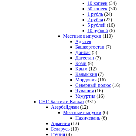
10 копеек
(34)
50 копеек
(30)
1 рубль
(24)
2 рубля
(22)
5 рублей
(16)
10 рублей
(6)
Местные выпуски
(110)
Адыгея
Башкортостан
(7)
Донбас
(5)
Дагестан
(7)
Коми
(8)
Крым
(12)
Калмыкия
(7)
Мордовия
(16)
Северный полюс
(16)
Чувашия
(16)
Удмуртия
(16)
СНГ, Балтия и Кавказ
(331)
Азербайджан
(12)
Местные выпуски
(6)
Нахичевань
(6)
Армения
(13)
Беларусь
(10)
Грузия
(4)