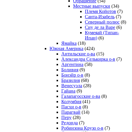
Обращение
(54)
Местные выпуски
(34)
Племя Койотов
(7)
Санта-Изабель
(7)
Северный полюс
(8)
Сиу де ла Варе
(6)
Кумеяай (Типан-
Ипан)
(6)
Ямайка
(18)
Южная Америка
(424)
Антильские о-ва
(15)
Александра Селькирка о-в
(7)
Аргентина
(58)
Боливия
(9)
Бонэйр о-в
(8)
Бразилия
(68)
Венесуэла
(28)
Гайана
(9)
Галапагосские о-ва
(8)
Колумбия
(41)
Пасхи о-в
(8)
Парагвай
(14)
Перу
(28)
Редонда
(7)
Робинзона Крузо о-в
(7)