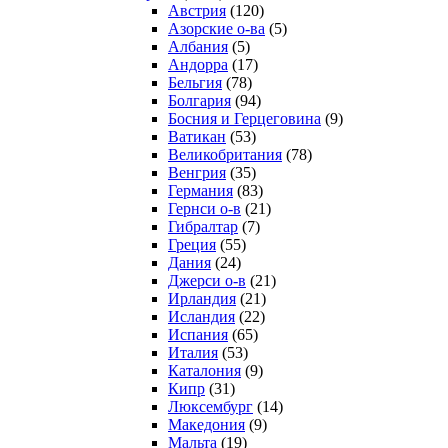
Австрия
(120)
Азорские о-ва
(5)
Албания
(5)
Андорра
(17)
Бельгия
(78)
Болгария
(94)
Босния и Герцеговина
(9)
Ватикан
(53)
Великобритания
(78)
Венгрия
(35)
Германия
(83)
Гернси о-в
(21)
Гибралтар
(7)
Греция
(55)
Дания
(24)
Джерси о-в
(21)
Ирландия
(21)
Исландия
(22)
Испания
(65)
Италия
(53)
Каталония
(9)
Кипр
(31)
Люксембург
(14)
Македония
(9)
Мальта
(19)