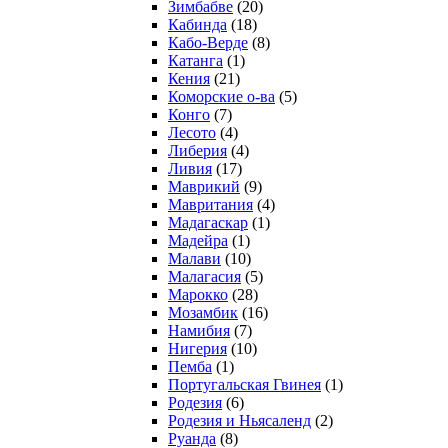
Зимбабве
(20)
Кабинда
(18)
Кабо-Верде
(8)
Катанга
(1)
Кения
(21)
Коморcкие о-ва
(5)
Конго
(7)
Лесото
(4)
Либерия
(4)
Ливия
(17)
Маврикий
(9)
Мавритания
(4)
Мадагаскар
(1)
Мадейра
(1)
Малави
(10)
Малагасия
(5)
Марокко
(28)
Мозамбик
(16)
Намибия
(7)
Нигерия
(10)
Пемба
(1)
Португальская Гвинея
(1)
Родезия
(6)
Родезия и Ньясаленд
(2)
Руанда
(8)