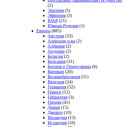
Центрально Африканская государство
(2)
Эритрея
(5)
Эфиопия
(3)
ЮАР
(21)
Южная Родезия
(1)
Европа
(885)
Австрия
(33)
Азорские о-ва
(2)
Албания
(2)
Андорра
(2)
Бельгия
(2)
Болгария
(31)
Босния и Герцеговина
(6)
Ватикан
(20)
Великобритания
(51)
Венгрия
(24)
Германия
(52)
Гернси
(12)
Гибралтар
(3)
Греция
(41)
Дания
(15)
Джерси
(10)
Ирландия
(13)
Исландия
(16)