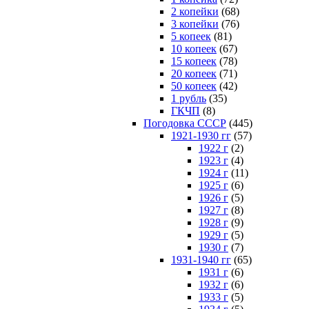
2 копейки
(68)
3 копейки
(76)
5 копеек
(81)
10 копеек
(67)
15 копеек
(78)
20 копеек
(71)
50 копеек
(42)
1 рубль
(35)
ГКЧП
(8)
Погодовка СССР
(445)
1921-1930 гг
(57)
1922 г
(2)
1923 г
(4)
1924 г
(11)
1925 г
(6)
1926 г
(5)
1927 г
(8)
1928 г
(9)
1929 г
(5)
1930 г
(7)
1931-1940 гг
(65)
1931 г
(6)
1932 г
(6)
1933 г
(5)