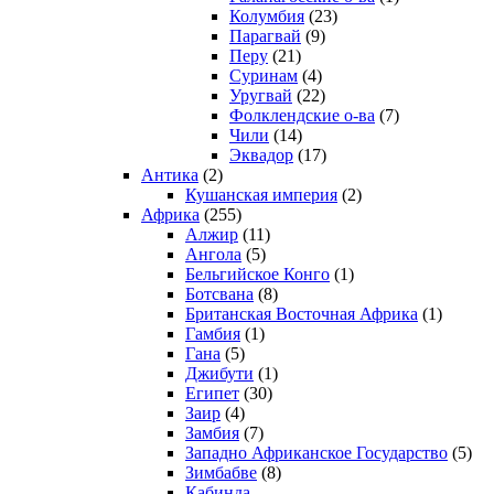
Колумбия
(23)
Парагвай
(9)
Перу
(21)
Суринам
(4)
Уругвай
(22)
Фолклендские о-ва
(7)
Чили
(14)
Эквадор
(17)
Антика
(2)
Кушанская империя
(2)
Африка
(255)
Алжир
(11)
Ангола
(5)
Бельгийское Конго
(1)
Ботсвана
(8)
Британская Восточная Африка
(1)
Гамбия
(1)
Гана
(5)
Джибути
(1)
Египет
(30)
Заир
(4)
Замбия
(7)
Западно Африканское Государство
(5)
Зимбабве
(8)
Кабинда