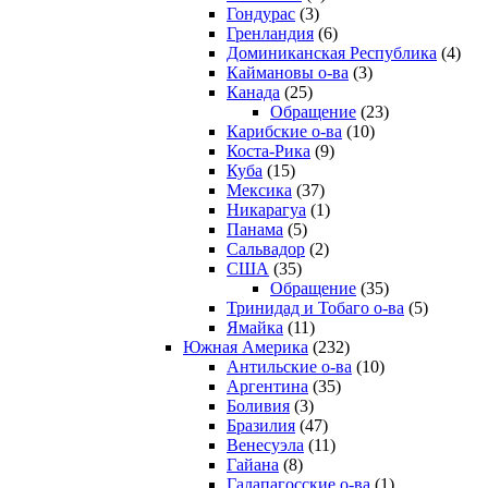
Гондурас
(3)
Гренландия
(6)
Доминиканская Республика
(4)
Каймановы о-ва
(3)
Канада
(25)
Обращение
(23)
Карибские о-ва
(10)
Коста-Рика
(9)
Куба
(15)
Мексика
(37)
Никарагуа
(1)
Панама
(5)
Сальвадор
(2)
США
(35)
Обращение
(35)
Тринидад и Тобаго о-ва
(5)
Ямайка
(11)
Южная Америка
(232)
Антильские о-ва
(10)
Аргентина
(35)
Боливия
(3)
Бразилия
(47)
Венесуэла
(11)
Гайана
(8)
Галапагосские о-ва
(1)