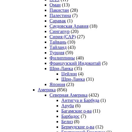
Оман
(13)
Пакистан
(28)
Палестина
(7)
Саравак
(1)
Саудовская Аравия
(18)
Сингапур
(20)
Сирия (САР)
(27)
Тайвань
(10)
Тайланд
(43)
Турция
(59)
Филиппины
(40)
Французский Индокитай
(5)
Шри-Ланка
(35)
Цейлон
(4)
Шри-Ланка
(31)
Япония
(23)
Америка
(856)
Северная Америка
(432)
Антигуа и Барбуда
(1)
Аруба
(6)
Багамские о-ва
(11)
Барбадос
(7)
Белиз
(8)
Бермудские о-ва
(12)