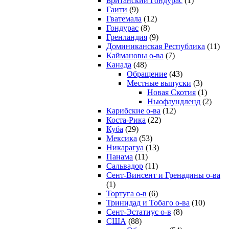
Британский Гондурас
(1)
Гаити
(9)
Гватемала
(12)
Гондурас
(8)
Гренландия
(9)
Доминиканская Республика
(11)
Каймановы о-ва
(7)
Канада
(48)
Обращение
(43)
Местные выпуски
(3)
Новая Скотия
(1)
Ньюфаундленд
(2)
Карибские о-ва
(12)
Коста-Рика
(22)
Куба
(29)
Мексика
(53)
Никарагуа
(13)
Панама
(11)
Сальвадор
(11)
Сент-Винсент и Гренадины о-ва
(1)
Тортуга о-в
(6)
Тринидад и Тобаго о-ва
(10)
Сент-Эстатиус о-в
(8)
США
(88)