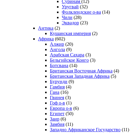
Суринам
(12)
Уругвай
(32)
Фолклендские о-ва
(14)
Чили
(28)
Эквадор
(23)
Антика
(2)
Кушанская империя
(2)
Африка
(602)
Алжир
(20)
Ангола
(9)
Арабская Сахара
(3)
Бельгийское Конго
(3)
Ботсвана
(14)
Британская Восточная Африка
(4)
Британская Западная Африка
(5)
Бурунди
(9)
Гамбия
(4)
Гана
(16)
Гвинея
(3)
Гоф о-в
(1)
Европа о-в
(6)
Египет
(50)
Заир
(6)
Замбия
(11)
Западно Африканское Государство
(11)