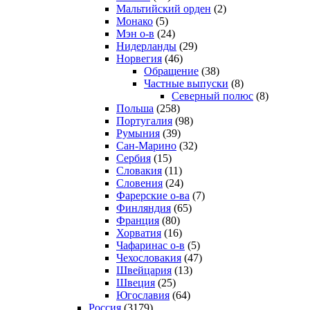
Мальтийский орден
(2)
Монако
(5)
Мэн о-в
(24)
Нидерланды
(29)
Норвегия
(46)
Обращение
(38)
Частные выпуски
(8)
Северный полюс
(8)
Польша
(258)
Португалия
(98)
Румыния
(39)
Сан-Марино
(32)
Сербия
(15)
Словакия
(11)
Словения
(24)
Фарерские о-ва
(7)
Финляндия
(65)
Франция
(80)
Хорватия
(16)
Чафаринас о-в
(5)
Чехословакия
(47)
Швейцария
(13)
Швеция
(25)
Югославия
(64)
Россия
(3179)