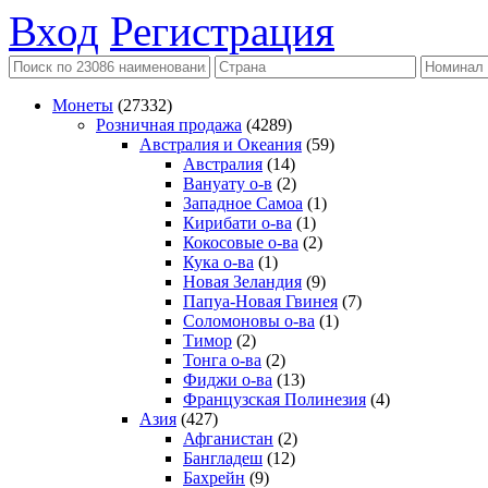
Вход
Регистрация
Монеты
(27332)
Розничная продажа
(4289)
Австралия и Океания
(59)
Австралия
(14)
Вануату о-в
(2)
Западное Самоа
(1)
Кирибати о-ва
(1)
Кокосовые о-ва
(2)
Кука о-ва
(1)
Новая Зеландия
(9)
Папуа-Новая Гвинея
(7)
Соломоновы о-ва
(1)
Тимор
(2)
Тонга о-ва
(2)
Фиджи о-ва
(13)
Французская Полинезия
(4)
Азия
(427)
Афганистан
(2)
Бангладеш
(12)
Бахрейн
(9)