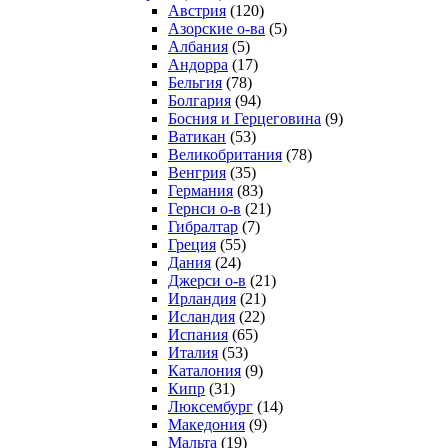
Австрия
(120)
Азорские о-ва
(5)
Албания
(5)
Андорра
(17)
Бельгия
(78)
Болгария
(94)
Босния и Герцеговина
(9)
Ватикан
(53)
Великобритания
(78)
Венгрия
(35)
Германия
(83)
Гернси о-в
(21)
Гибралтар
(7)
Греция
(55)
Дания
(24)
Джерси о-в
(21)
Ирландия
(21)
Исландия
(22)
Испания
(65)
Италия
(53)
Каталония
(9)
Кипр
(31)
Люксембург
(14)
Македония
(9)
Мальта
(19)