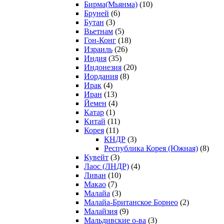
Бирма(Мьянма)
(10)
Бруней
(6)
Бутан
(3)
Вьетнам
(5)
Гон-Конг
(18)
Израиль
(26)
Индия
(35)
Индонезия
(20)
Иордания
(8)
Ирак
(4)
Иран
(13)
Йемен
(4)
Катар
(1)
Китай
(11)
Корея
(11)
КНДР
(3)
Республика Корея (Южная)
(8)
Кувейт
(3)
Лаос (ЛНДР)
(4)
Ливан
(10)
Макао
(7)
Малайа
(3)
Малайа-Британское Борнео
(2)
Малайзия
(9)
Мальдивские о-ва
(3)