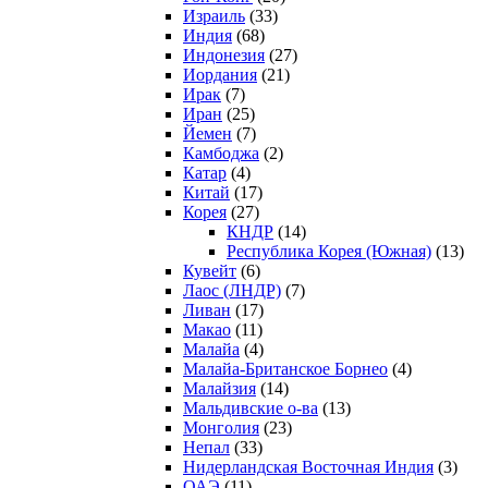
Израиль
(33)
Индия
(68)
Индонезия
(27)
Иордания
(21)
Ирак
(7)
Иран
(25)
Йемен
(7)
Камбоджа
(2)
Катар
(4)
Китай
(17)
Корея
(27)
КНДР
(14)
Республика Корея (Южная)
(13)
Кувейт
(6)
Лаос (ЛНДР)
(7)
Ливан
(17)
Макао
(11)
Малайа
(4)
Малайа-Британское Борнео
(4)
Малайзия
(14)
Мальдивские о-ва
(13)
Монголия
(23)
Непал
(33)
Нидерландская Восточная Индия
(3)
ОАЭ
(11)