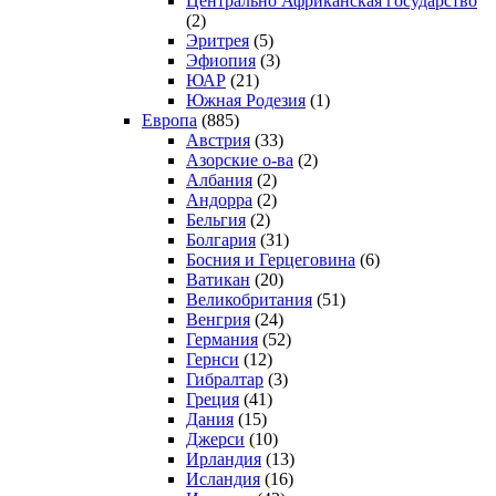
Центрально Африканская государство
(2)
Эритрея
(5)
Эфиопия
(3)
ЮАР
(21)
Южная Родезия
(1)
Европа
(885)
Австрия
(33)
Азорские о-ва
(2)
Албания
(2)
Андорра
(2)
Бельгия
(2)
Болгария
(31)
Босния и Герцеговина
(6)
Ватикан
(20)
Великобритания
(51)
Венгрия
(24)
Германия
(52)
Гернси
(12)
Гибралтар
(3)
Греция
(41)
Дания
(15)
Джерси
(10)
Ирландия
(13)
Исландия
(16)