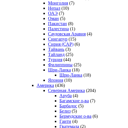
Монголия
(7)
Непал
(10)
ОАЭ
(7)
Оман
(5)
Пакистан
(8)
Палестина
(1)
Саудовская Аравия
(4)
Сингапур
(15)
Сирия (САР)
(6)
Тайвань
(3)
Тайланд
(25)
Турция
(44)
Филиппины
(25)
Шри-Ланка
(18)
Шри-Ланка
(18)
Япония
(10)
Америка
(436)
Северная Америка
(204)
Аруба
(4)
Багамские о-ва
(7)
Барбадос
(5)
Белиз
(5)
Бермудские о-ва
(6)
Гаити
(4)
Гватемала
(2)