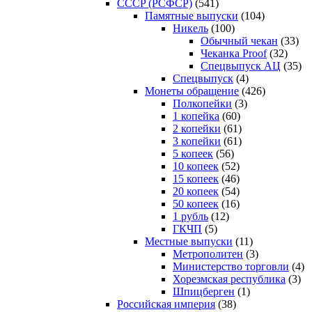
CCCP (РСФСР)
(541)
Памятные выпуски
(104)
Никель
(100)
Обычный чекан
(33)
Чеканка Proof
(32)
Спецвыпуск АЦ
(35)
Спецвыпуск
(4)
Монеты обращение
(426)
Полкопейки
(3)
1 копейка
(60)
2 копейки
(61)
3 копейки
(61)
5 копеек
(56)
10 копеек
(52)
15 копеек
(46)
20 копеек
(54)
50 копеек
(16)
1 рубль
(12)
ГКЧП
(5)
Местные выпуски
(11)
Метрополитен
(3)
Министерство торговли
(4)
Хорезмская республика
(3)
Шпицберген
(1)
Российская империя
(38)