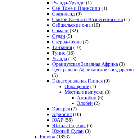
Руанда-Урунди
(1)
Сан-Томе и Принсипи
(1)
Свазиленд
(9)
Святой Елены и Вознесения о-ва
(1)
Сейшельские о-ва
(19)
Сомали
(32)
Судан
(5)
Сьерра-Леоне
(7)
Танзания
(10)
Тунис
(16)
Уганда
(13)
Французская Западная Африка
(3)
Центрально Африканское государство
(5)
Экваториальная Гвинея
(9)
Обращение
(1)
Местные выпуски
(8)
Аннобон
(6)
Элобей
(2)
Эритрея
(7)
Эфиопия
(10)
ЮАР
(56)
Южная Родезия
(6)
Южный Судан
(3)
Европа
(1853)