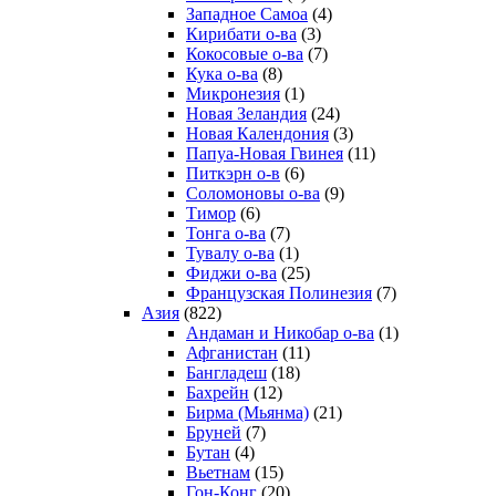
Западное Самоа
(4)
Кирибати о-ва
(3)
Кокосовые о-ва
(7)
Кука о-ва
(8)
Микронезия
(1)
Новая Зеландия
(24)
Новая Календония
(3)
Папуа-Новая Гвинея
(11)
Питкэрн о-в
(6)
Соломоновы о-ва
(9)
Тимор
(6)
Тонга о-ва
(7)
Тувалу о-ва
(1)
Фиджи о-ва
(25)
Французская Полинезия
(7)
Азия
(822)
Андаман и Никобар о-ва
(1)
Афганистан
(11)
Бангладеш
(18)
Бахрейн
(12)
Бирма (Мьянма)
(21)
Бруней
(7)
Бутан
(4)
Вьетнам
(15)
Гон-Конг
(20)