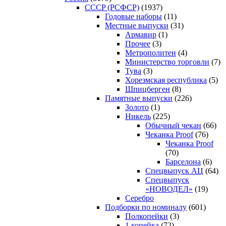
CCCP (РСФСР)
(1937)
Годовые наборы
(11)
Местные выпуски
(31)
Армавир
(1)
Прочее
(3)
Метрополитен
(4)
Министерство торговли
(7)
Тува
(3)
Хорезмская республика
(5)
Шпицберген
(8)
Памятные выпуски
(226)
Золото
(1)
Никель
(225)
Обычный чекан
(66)
Чеканка Proof
(76)
Чеканка Proof
(70)
Барселона
(6)
Спецвыпуск АЦ
(64)
Спецвыпуск
«НОВОДЕЛ»
(19)
Серебро
Подборки по номиналу
(601)
Полкопейки
(3)
1 копейка
(72)