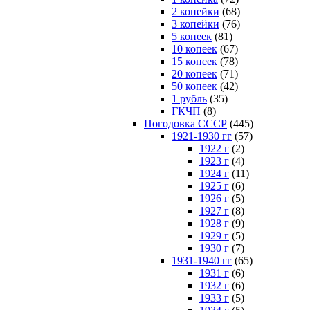
2 копейки
(68)
3 копейки
(76)
5 копеек
(81)
10 копеек
(67)
15 копеек
(78)
20 копеек
(71)
50 копеек
(42)
1 рубль
(35)
ГКЧП
(8)
Погодовка СССР
(445)
1921-1930 гг
(57)
1922 г
(2)
1923 г
(4)
1924 г
(11)
1925 г
(6)
1926 г
(5)
1927 г
(8)
1928 г
(9)
1929 г
(5)
1930 г
(7)
1931-1940 гг
(65)
1931 г
(6)
1932 г
(6)
1933 г
(5)