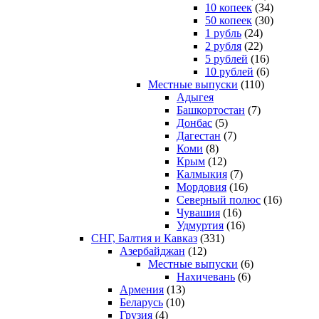
10 копеек
(34)
50 копеек
(30)
1 рубль
(24)
2 рубля
(22)
5 рублей
(16)
10 рублей
(6)
Местные выпуски
(110)
Адыгея
Башкортостан
(7)
Донбас
(5)
Дагестан
(7)
Коми
(8)
Крым
(12)
Калмыкия
(7)
Мордовия
(16)
Северный полюс
(16)
Чувашия
(16)
Удмуртия
(16)
СНГ, Балтия и Кавказ
(331)
Азербайджан
(12)
Местные выпуски
(6)
Нахичевань
(6)
Армения
(13)
Беларусь
(10)
Грузия
(4)