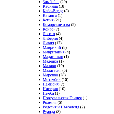
Зимбабве
(20)
Кабинда
(18)
Кабо-Верде
(8)
Катанга
(1)
Кения
(21)
Коморcкие о-ва
(5)
Конго
(7)
Лесото
(4)
Либерия
(4)
Ливия
(17)
Маврикий
(9)
Мавритания
(4)
Мадагаскар
(1)
Мадейра
(1)
Малави
(10)
Малагасия
(5)
Марокко
(28)
Мозамбик
(16)
Намибия
(7)
Нигерия
(10)
Пемба
(1)
Португальская Гвинея
(1)
Родезия
(6)
Родезия и Ньясаленд
(2)
Руанда
(8)