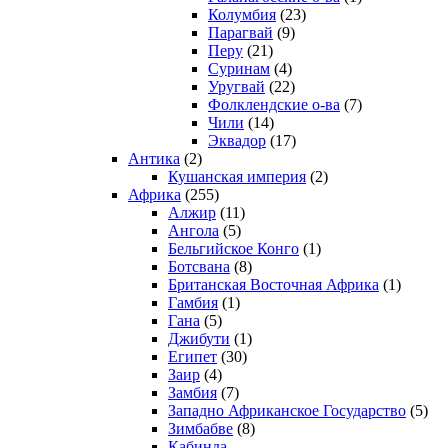
Колумбия
(23)
Парагвай
(9)
Перу
(21)
Суринам
(4)
Уругвай
(22)
Фолклендские о-ва
(7)
Чили
(14)
Эквадор
(17)
Антика
(2)
Кушанская империя
(2)
Африка
(255)
Алжир
(11)
Ангола
(5)
Бельгийское Конго
(1)
Ботсвана
(8)
Британская Восточная Африка
(1)
Гамбия
(1)
Гана
(5)
Джибути
(1)
Египет
(30)
Заир
(4)
Замбия
(7)
Западно Африканское Государство
(5)
Зимбабве
(8)
Кабинда