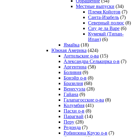
Обращение
(54)
Местные выпуски
(34)
Племя Койотов
(7)
Санта-Изабель
(7)
Северный полюс
(8)
Сиу де ла Варе
(6)
Кумеяай (Типан-
Ипан)
(6)
Ямайка
(18)
Южная Америка
(424)
Антильские о-ва
(15)
Александра Селькирка о-в
(7)
Аргентина
(58)
Боливия
(9)
Бонэйр о-в
(8)
Бразилия
(68)
Венесуэла
(28)
Гайана
(9)
Галапагосские о-ва
(8)
Колумбия
(41)
Пасхи о-в
(8)
Парагвай
(14)
Перу
(28)
Редонда
(7)
Робинзона Крузо о-в
(7)