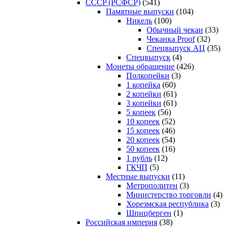
CCCP (РСФСР)
(541)
Памятные выпуски
(104)
Никель
(100)
Обычный чекан
(33)
Чеканка Proof
(32)
Спецвыпуск АЦ
(35)
Спецвыпуск
(4)
Монеты обращение
(426)
Полкопейки
(3)
1 копейка
(60)
2 копейки
(61)
3 копейки
(61)
5 копеек
(56)
10 копеек
(52)
15 копеек
(46)
20 копеек
(54)
50 копеек
(16)
1 рубль
(12)
ГКЧП
(5)
Местные выпуски
(11)
Метрополитен
(3)
Министерство торговли
(4)
Хорезмская республика
(3)
Шпицберген
(1)
Российская империя
(38)