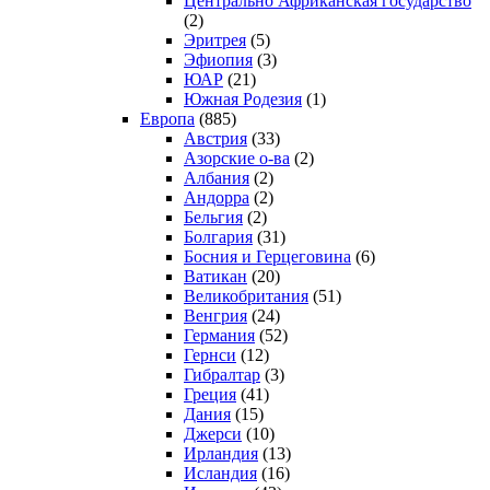
Центрально Африканская государство
(2)
Эритрея
(5)
Эфиопия
(3)
ЮАР
(21)
Южная Родезия
(1)
Европа
(885)
Австрия
(33)
Азорские о-ва
(2)
Албания
(2)
Андорра
(2)
Бельгия
(2)
Болгария
(31)
Босния и Герцеговина
(6)
Ватикан
(20)
Великобритания
(51)
Венгрия
(24)
Германия
(52)
Гернси
(12)
Гибралтар
(3)
Греция
(41)
Дания
(15)
Джерси
(10)
Ирландия
(13)
Исландия
(16)