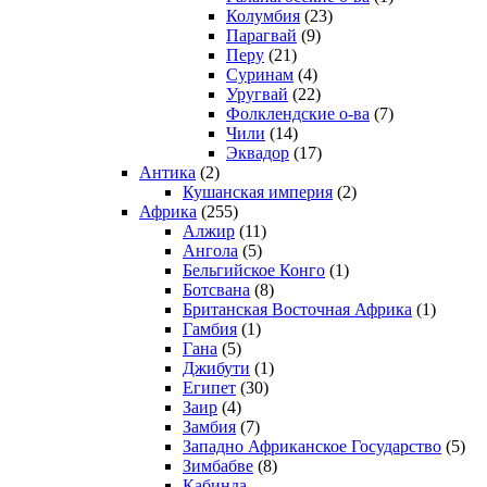
Колумбия
(23)
Парагвай
(9)
Перу
(21)
Суринам
(4)
Уругвай
(22)
Фолклендские о-ва
(7)
Чили
(14)
Эквадор
(17)
Антика
(2)
Кушанская империя
(2)
Африка
(255)
Алжир
(11)
Ангола
(5)
Бельгийское Конго
(1)
Ботсвана
(8)
Британская Восточная Африка
(1)
Гамбия
(1)
Гана
(5)
Джибути
(1)
Египет
(30)
Заир
(4)
Замбия
(7)
Западно Африканское Государство
(5)
Зимбабве
(8)
Кабинда