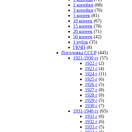
2 копейки
(68)
3 копейки
(76)
5 копеек
(81)
10 копеек
(67)
15 копеек
(78)
20 копеек
(71)
50 копеек
(42)
1 рубль
(35)
ГКЧП
(8)
Погодовка СССР
(445)
1921-1930 гг
(57)
1922 г
(2)
1923 г
(4)
1924 г
(11)
1925 г
(6)
1926 г
(5)
1927 г
(8)
1928 г
(9)
1929 г
(5)
1930 г
(7)
1931-1940 гг
(65)
1931 г
(6)
1932 г
(6)
1933 г
(5)