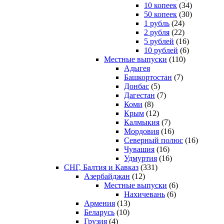
10 копеек
(34)
50 копеек
(30)
1 рубль
(24)
2 рубля
(22)
5 рублей
(16)
10 рублей
(6)
Местные выпуски
(110)
Адыгея
Башкортостан
(7)
Донбас
(5)
Дагестан
(7)
Коми
(8)
Крым
(12)
Калмыкия
(7)
Мордовия
(16)
Северный полюс
(16)
Чувашия
(16)
Удмуртия
(16)
СНГ, Балтия и Кавказ
(331)
Азербайджан
(12)
Местные выпуски
(6)
Нахичевань
(6)
Армения
(13)
Беларусь
(10)
Грузия
(4)