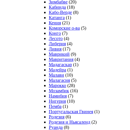
Зимбабве
(20)
Кабинда
(18)
Кабо-Верде
(8)
Катанга
(1)
Кения
(21)
Коморcкие о-ва
(5)
Конго
(7)
Лесото
(4)
Либерия
(4)
Ливия
(17)
Маврикий
(9)
Мавритания
(4)
Мадагаскар
(1)
Мадейра
(1)
Малави
(10)
Малагасия
(5)
Марокко
(28)
Мозамбик
(16)
Намибия
(7)
Нигерия
(10)
Пемба
(1)
Португальская Гвинея
(1)
Родезия
(6)
Родезия и Ньясаленд
(2)
Руанда
(8)