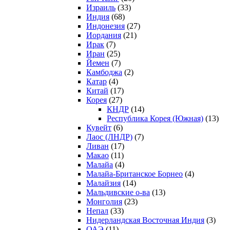
Израиль
(33)
Индия
(68)
Индонезия
(27)
Иордания
(21)
Ирак
(7)
Иран
(25)
Йемен
(7)
Камбоджа
(2)
Катар
(4)
Китай
(17)
Корея
(27)
КНДР
(14)
Республика Корея (Южная)
(13)
Кувейт
(6)
Лаос (ЛНДР)
(7)
Ливан
(17)
Макао
(11)
Малайа
(4)
Малайа-Британское Борнео
(4)
Малайзия
(14)
Мальдивские о-ва
(13)
Монголия
(23)
Непал
(33)
Нидерландская Восточная Индия
(3)
ОАЭ
(11)