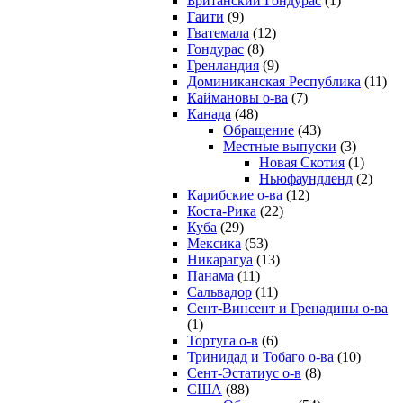
Британский Гондурас
(1)
Гаити
(9)
Гватемала
(12)
Гондурас
(8)
Гренландия
(9)
Доминиканская Республика
(11)
Каймановы о-ва
(7)
Канада
(48)
Обращение
(43)
Местные выпуски
(3)
Новая Скотия
(1)
Ньюфаундленд
(2)
Карибские о-ва
(12)
Коста-Рика
(22)
Куба
(29)
Мексика
(53)
Никарагуа
(13)
Панама
(11)
Сальвадор
(11)
Сент-Винсент и Гренадины о-ва
(1)
Тортуга о-в
(6)
Тринидад и Тобаго о-ва
(10)
Сент-Эстатиус о-в
(8)
США
(88)