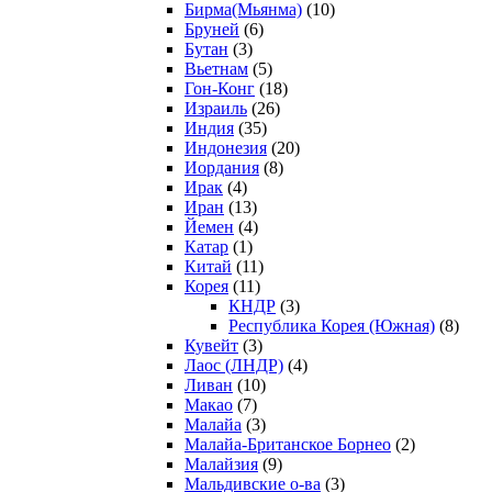
Бирма(Мьянма)
(10)
Бруней
(6)
Бутан
(3)
Вьетнам
(5)
Гон-Конг
(18)
Израиль
(26)
Индия
(35)
Индонезия
(20)
Иордания
(8)
Ирак
(4)
Иран
(13)
Йемен
(4)
Катар
(1)
Китай
(11)
Корея
(11)
КНДР
(3)
Республика Корея (Южная)
(8)
Кувейт
(3)
Лаос (ЛНДР)
(4)
Ливан
(10)
Макао
(7)
Малайа
(3)
Малайа-Британское Борнео
(2)
Малайзия
(9)
Мальдивские о-ва
(3)