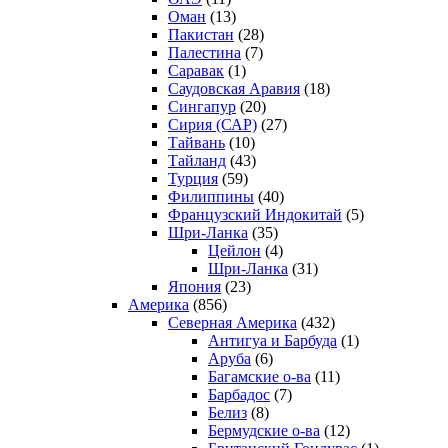
Оман
(13)
Пакистан
(28)
Палестина
(7)
Саравак
(1)
Саудовская Аравия
(18)
Сингапур
(20)
Сирия (САР)
(27)
Тайвань
(10)
Тайланд
(43)
Турция
(59)
Филиппины
(40)
Французский Индокитай
(5)
Шри-Ланка
(35)
Цейлон
(4)
Шри-Ланка
(31)
Япония
(23)
Америка
(856)
Северная Америка
(432)
Антигуа и Барбуда
(1)
Аруба
(6)
Багамские о-ва
(11)
Барбадос
(7)
Белиз
(8)
Бермудские о-ва
(12)