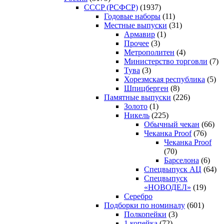
CCCP (РСФСР)
(1937)
Годовые наборы
(11)
Местные выпуски
(31)
Армавир
(1)
Прочее
(3)
Метрополитен
(4)
Министерство торговли
(7)
Тува
(3)
Хорезмская республика
(5)
Шпицберген
(8)
Памятные выпуски
(226)
Золото
(1)
Никель
(225)
Обычный чекан
(66)
Чеканка Proof
(76)
Чеканка Proof
(70)
Барселона
(6)
Спецвыпуск АЦ
(64)
Спецвыпуск
«НОВОДЕЛ»
(19)
Серебро
Подборки по номиналу
(601)
Полкопейки
(3)
1 копейка
(72)