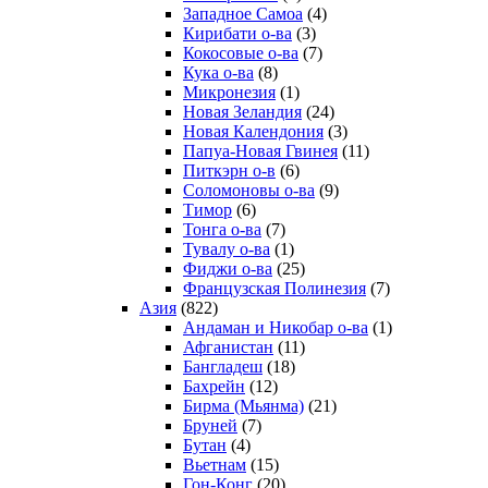
Западное Самоа
(4)
Кирибати о-ва
(3)
Кокосовые о-ва
(7)
Кука о-ва
(8)
Микронезия
(1)
Новая Зеландия
(24)
Новая Календония
(3)
Папуа-Новая Гвинея
(11)
Питкэрн о-в
(6)
Соломоновы о-ва
(9)
Тимор
(6)
Тонга о-ва
(7)
Тувалу о-ва
(1)
Фиджи о-ва
(25)
Французская Полинезия
(7)
Азия
(822)
Андаман и Никобар о-ва
(1)
Афганистан
(11)
Бангладеш
(18)
Бахрейн
(12)
Бирма (Мьянма)
(21)
Бруней
(7)
Бутан
(4)
Вьетнам
(15)
Гон-Конг
(20)