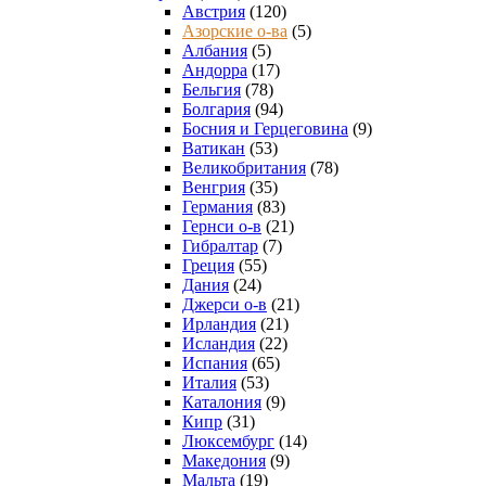
Австрия
(120)
Азорские о-ва
(5)
Албания
(5)
Андорра
(17)
Бельгия
(78)
Болгария
(94)
Босния и Герцеговина
(9)
Ватикан
(53)
Великобритания
(78)
Венгрия
(35)
Германия
(83)
Гернси о-в
(21)
Гибралтар
(7)
Греция
(55)
Дания
(24)
Джерси о-в
(21)
Ирландия
(21)
Исландия
(22)
Испания
(65)
Италия
(53)
Каталония
(9)
Кипр
(31)
Люксембург
(14)
Македония
(9)
Мальта
(19)