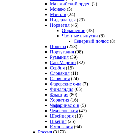
Мальтийский орден
(2)
Монако
(5)
Мэн о-в
(24)
Нидерланды
(29)
Норвегия
(46)
Обращение
(38)
Частные выпуски
(8)
Северный полюс
(8)
Польша
(258)
Португалия
(98)
Румыния
(39)
Сан-Марино
(32)
Сербия
(15)
Словакия
(11)
Словения
(24)
Фарерские о-ва
(7)
Финляндия
(65)
Франция
(80)
Хорватия
(16)
Чафаринас о-в
(5)
Чехословакия
(47)
Швейцария
(13)
Швеция
(25)
Югославия
(64)
Россия
(3179)