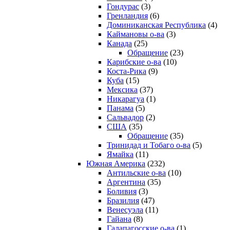
Гондурас
(3)
Гренландия
(6)
Доминиканская Республика
(4)
Каймановы о-ва
(3)
Канада
(25)
Обращение
(23)
Карибские о-ва
(10)
Коста-Рика
(9)
Куба
(15)
Мексика
(37)
Никарагуа
(1)
Панама
(5)
Сальвадор
(2)
США
(35)
Обращение
(35)
Тринидад и Тобаго о-ва
(5)
Ямайка
(11)
Южная Америка
(232)
Антильские о-ва
(10)
Аргентина
(35)
Боливия
(3)
Бразилия
(47)
Венесуэла
(11)
Гайана
(8)
Галапагосские о-ва
(1)