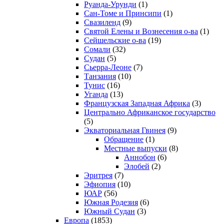
Руанда-Урунди
(1)
Сан-Томе и Принсипи
(1)
Свазиленд
(9)
Святой Елены и Вознесения о-ва
(1)
Сейшельские о-ва
(19)
Сомали
(32)
Судан
(5)
Сьерра-Леоне
(7)
Танзания
(10)
Тунис
(16)
Уганда
(13)
Французская Западная Африка
(3)
Центрально Африканское государство
(5)
Экваториальная Гвинея
(9)
Обращение
(1)
Местные выпуски
(8)
Аннобон
(6)
Элобей
(2)
Эритрея
(7)
Эфиопия
(10)
ЮАР
(56)
Южная Родезия
(6)
Южный Судан
(3)
Европа
(1853)