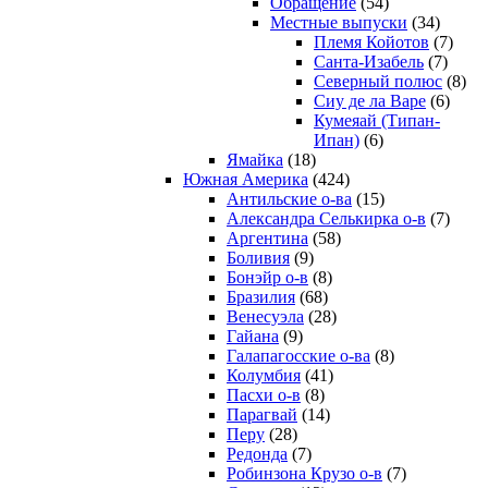
Обращение
(54)
Местные выпуски
(34)
Племя Койотов
(7)
Санта-Изабель
(7)
Северный полюс
(8)
Сиу де ла Варе
(6)
Кумеяай (Типан-
Ипан)
(6)
Ямайка
(18)
Южная Америка
(424)
Антильские о-ва
(15)
Александра Селькирка о-в
(7)
Аргентина
(58)
Боливия
(9)
Бонэйр о-в
(8)
Бразилия
(68)
Венесуэла
(28)
Гайана
(9)
Галапагосские о-ва
(8)
Колумбия
(41)
Пасхи о-в
(8)
Парагвай
(14)
Перу
(28)
Редонда
(7)
Робинзона Крузо о-в
(7)