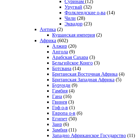
Суринам
(12)
Уругвай
(32)
Фолклендские о-ва
(14)
Чили
(28)
Эквадор
(23)
Антика
(2)
Кушанская империя
(2)
Африка
(602)
Алжир
(20)
Ангола
(9)
Арабская Сахара
(3)
Бельгийское Конго
(3)
Ботсвана
(14)
Британская Восточная Африка
(4)
Британская Западная Африка
(5)
Бурунди
(9)
Гамбия
(4)
Гана
(16)
Гвинея
(3)
Гоф о-в
(1)
Европа о-в
(6)
Египет
(50)
Заир
(6)
Замбия
(11)
Западно Африканское Государство
(11)