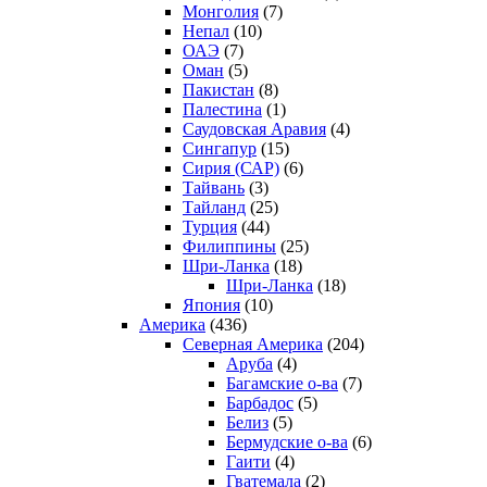
Монголия
(7)
Непал
(10)
ОАЭ
(7)
Оман
(5)
Пакистан
(8)
Палестина
(1)
Саудовская Аравия
(4)
Сингапур
(15)
Сирия (САР)
(6)
Тайвань
(3)
Тайланд
(25)
Турция
(44)
Филиппины
(25)
Шри-Ланка
(18)
Шри-Ланка
(18)
Япония
(10)
Америка
(436)
Северная Америка
(204)
Аруба
(4)
Багамские о-ва
(7)
Барбадос
(5)
Белиз
(5)
Бермудские о-ва
(6)
Гаити
(4)
Гватемала
(2)