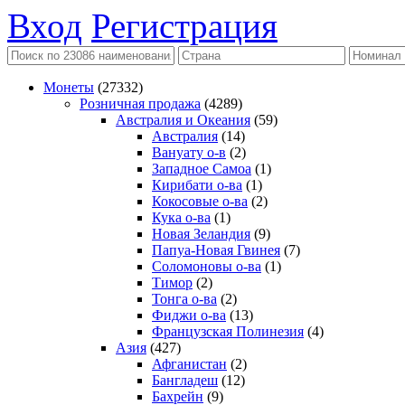
Вход
Регистрация
Монеты
(27332)
Розничная продажа
(4289)
Австралия и Океания
(59)
Австралия
(14)
Вануату о-в
(2)
Западное Самоа
(1)
Кирибати о-ва
(1)
Кокосовые о-ва
(2)
Кука о-ва
(1)
Новая Зеландия
(9)
Папуа-Новая Гвинея
(7)
Соломоновы о-ва
(1)
Тимор
(2)
Тонга о-ва
(2)
Фиджи о-ва
(13)
Французская Полинезия
(4)
Азия
(427)
Афганистан
(2)
Бангладеш
(12)
Бахрейн
(9)