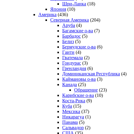
Шри-Ланка
(18)
Япония
(10)
Америка
(436)
Северная Америка
(204)
Аруба
(4)
Багамские о-ва
(7)
Барбадос
(5)
Белиз
(5)
Бермудские о-ва
(6)
Гаити
(4)
Гватемала
(2)
Гондурас
(3)
Гренландия
(6)
Доминиканская Республика
(4)
Каймановы о-ва
(3)
Канада
(25)
Обращение
(23)
Карибские о-ва
(10)
Коста-Рика
(9)
Куба
(15)
Мексика
(37)
Никарагуа
(1)
Панама
(5)
Сальвадор
(2)
США
(35)