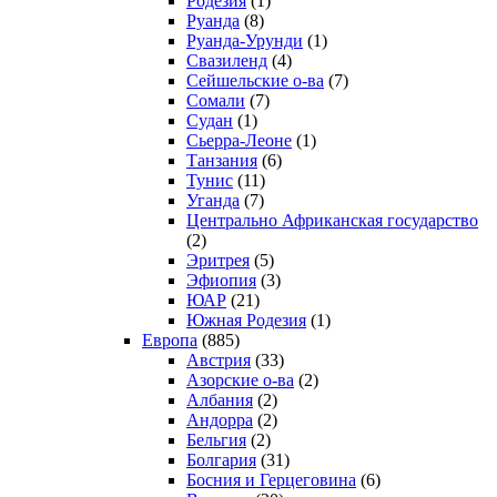
Родезия
(1)
Руанда
(8)
Руанда-Урунди
(1)
Свазиленд
(4)
Сейшельские о-ва
(7)
Сомали
(7)
Судан
(1)
Сьерра-Леоне
(1)
Танзания
(6)
Тунис
(11)
Уганда
(7)
Центрально Африканская государство
(2)
Эритрея
(5)
Эфиопия
(3)
ЮАР
(21)
Южная Родезия
(1)
Европа
(885)
Австрия
(33)
Азорские о-ва
(2)
Албания
(2)
Андорра
(2)
Бельгия
(2)
Болгария
(31)
Босния и Герцеговина
(6)