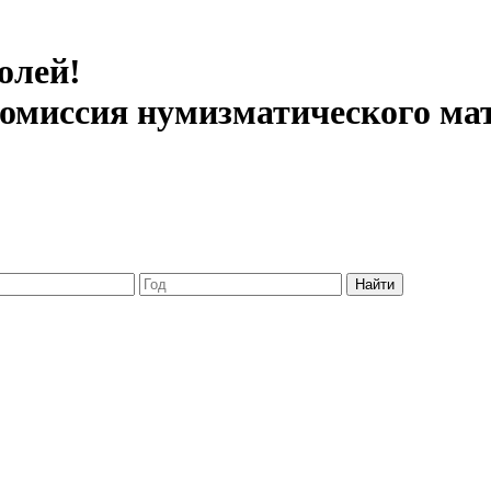
олей!
 комиссия нумизматического ма