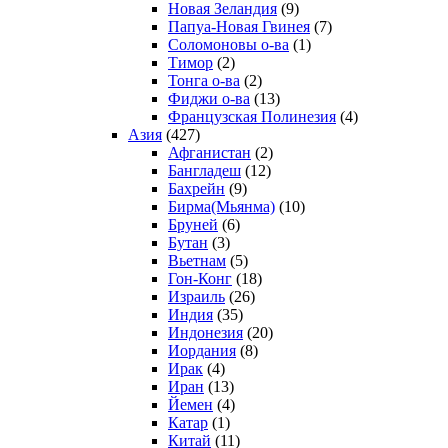
Новая Зеландия
(9)
Папуа-Новая Гвинея
(7)
Соломоновы о-ва
(1)
Тимор
(2)
Тонга о-ва
(2)
Фиджи о-ва
(13)
Французская Полинезия
(4)
Азия
(427)
Афганистан
(2)
Бангладеш
(12)
Бахрейн
(9)
Бирма(Мьянма)
(10)
Бруней
(6)
Бутан
(3)
Вьетнам
(5)
Гон-Конг
(18)
Израиль
(26)
Индия
(35)
Индонезия
(20)
Иордания
(8)
Ирак
(4)
Иран
(13)
Йемен
(4)
Катар
(1)
Китай
(11)