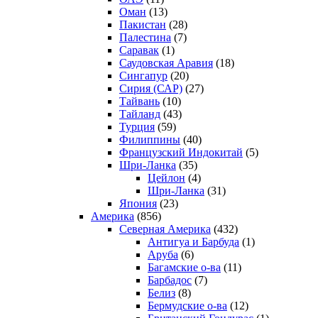
Оман
(13)
Пакистан
(28)
Палестина
(7)
Саравак
(1)
Саудовская Аравия
(18)
Сингапур
(20)
Сирия (САР)
(27)
Тайвань
(10)
Тайланд
(43)
Турция
(59)
Филиппины
(40)
Французский Индокитай
(5)
Шри-Ланка
(35)
Цейлон
(4)
Шри-Ланка
(31)
Япония
(23)
Америка
(856)
Северная Америка
(432)
Антигуа и Барбуда
(1)
Аруба
(6)
Багамские о-ва
(11)
Барбадос
(7)
Белиз
(8)
Бермудские о-ва
(12)