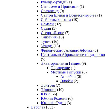
Руанда-Урунди
(1)
Сан-Томе и Принсипи
(1)
Свазиленд
(9)
Святой Елены и Вознесения о-ва
(1)
Сейшельские о-ва
(19)
Сомали
(32)
Судан
(5)
Сьерра-Леоне
(7)
Танзания
(10)
Тунис
(16)
Уганда
(13)
Французская Западная Африка
(3)
Центрально Африканское государство
(5)
Экваториальная Гвинея
(9)
Обращение
(1)
Местные выпуски
(8)
Аннобон
(6)
Элобей
(2)
Эритрея
(7)
Эфиопия
(10)
ЮАР
(56)
Южная Родезия
(6)
Южный Судан
(3)
Европа
(1853)