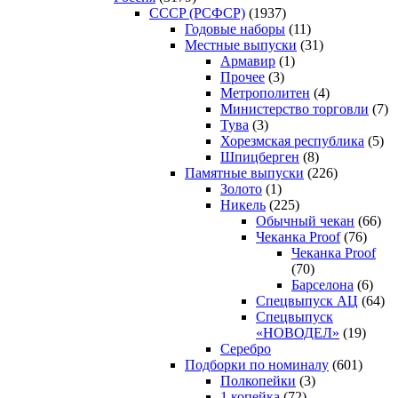
CCCP (РСФСР)
(1937)
Годовые наборы
(11)
Местные выпуски
(31)
Армавир
(1)
Прочее
(3)
Метрополитен
(4)
Министерство торговли
(7)
Тува
(3)
Хорезмская республика
(5)
Шпицберген
(8)
Памятные выпуски
(226)
Золото
(1)
Никель
(225)
Обычный чекан
(66)
Чеканка Proof
(76)
Чеканка Proof
(70)
Барселона
(6)
Спецвыпуск АЦ
(64)
Спецвыпуск
«НОВОДЕЛ»
(19)
Серебро
Подборки по номиналу
(601)
Полкопейки
(3)
1 копейка
(72)