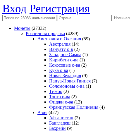
Вход
Регистрация
Монеты
(27332)
Розничная продажа
(4289)
Австралия и Океания
(59)
Австралия
(14)
Вануату о-в
(2)
Западное Самоа
(1)
Кирибати о-ва
(1)
Кокосовые о-ва
(2)
Кука о-ва
(1)
Новая Зеландия
(9)
Папуа-Новая Гвинея
(7)
Соломоновы о-ва
(1)
Тимор
(2)
Тонга о-ва
(2)
Фиджи о-ва
(13)
Французская Полинезия
(4)
Азия
(427)
Афганистан
(2)
Бангладеш
(12)
Бахрейн
(9)