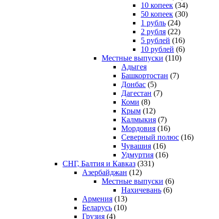
10 копеек
(34)
50 копеек
(30)
1 рубль
(24)
2 рубля
(22)
5 рублей
(16)
10 рублей
(6)
Местные выпуски
(110)
Адыгея
Башкортостан
(7)
Донбас
(5)
Дагестан
(7)
Коми
(8)
Крым
(12)
Калмыкия
(7)
Мордовия
(16)
Северный полюс
(16)
Чувашия
(16)
Удмуртия
(16)
СНГ, Балтия и Кавказ
(331)
Азербайджан
(12)
Местные выпуски
(6)
Нахичевань
(6)
Армения
(13)
Беларусь
(10)
Грузия
(4)