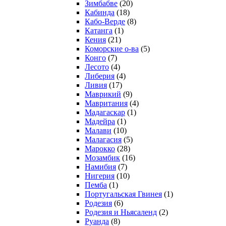
Зимбабве
(20)
Кабинда
(18)
Кабо-Верде
(8)
Катанга
(1)
Кения
(21)
Коморcкие о-ва
(5)
Конго
(7)
Лесото
(4)
Либерия
(4)
Ливия
(17)
Маврикий
(9)
Мавритания
(4)
Мадагаскар
(1)
Мадейра
(1)
Малави
(10)
Малагасия
(5)
Марокко
(28)
Мозамбик
(16)
Намибия
(7)
Нигерия
(10)
Пемба
(1)
Португальская Гвинея
(1)
Родезия
(6)
Родезия и Ньясаленд
(2)
Руанда
(8)