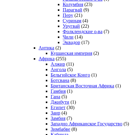
Колумбия
(23)
Парагвай
(9)
Перу
(21)
Суринам
(4)
Уругвай
(22)
Фолклендские о-ва
(7)
Чили
(14)
Эквадор
(17)
Антика
(2)
Кушанская империя
(2)
Африка
(255)
Алжир
(11)
Ангола
(5)
Бельгийское Конго
(1)
Ботсвана
(8)
Британская Восточная Африка
(1)
Гамбия
(1)
Гана
(5)
Джибути
(1)
Египет
(30)
Заир
(4)
Замбия
(7)
Западно Африканское Государство
(5)
Зимбабве
(8)
Кабинда