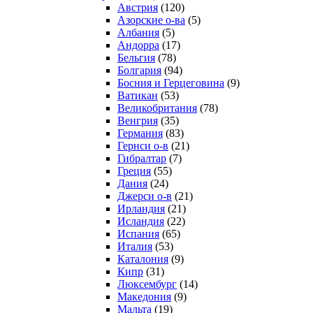
Австрия
(120)
Азорские о-ва
(5)
Албания
(5)
Андорра
(17)
Бельгия
(78)
Болгария
(94)
Босния и Герцеговина
(9)
Ватикан
(53)
Великобритания
(78)
Венгрия
(35)
Германия
(83)
Гернси о-в
(21)
Гибралтар
(7)
Греция
(55)
Дания
(24)
Джерси о-в
(21)
Ирландия
(21)
Исландия
(22)
Испания
(65)
Италия
(53)
Каталония
(9)
Кипр
(31)
Люксембург
(14)
Македония
(9)
Мальта
(19)