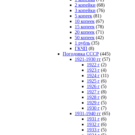
2 копейки
(68)
3 копейки
(76)
5 копеек
(81)
10 копеек
(67)
15 копеек
(78)
20 копеек
(71)
50 копеек
(42)
1 рубль
(35)
ГКЧП
(8)
Погодовка СССР
(445)
1921-1930 гг
(57)
1922 г
(2)
1923 г
(4)
1924 г
(11)
1925 г
(6)
1926 г
(5)
1927 г
(8)
1928 г
(9)
1929 г
(5)
1930 г
(7)
1931-1940 гг
(65)
1931 г
(6)
1932 г
(6)
1933 г
(5)