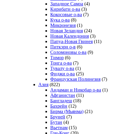
Западное Самоа
(4)
Кирибати о-ва
(3)
Кокосовые о-ва
(7)
Кука о-ва
(8)
Микронезия
(1)
Новая Зеландия
(24)
Новая Календония
(3)
Папуа-Новая Гвинея
(11)
Питкэрн о-в
(6)
Соломоновы о-ва
(9)
Тимор
(6)
Тонга о-ва
(7)
Тувалу о-ва
(1)
Фиджи о-ва
(25)
Французская Полинезия
(7)
Азия
(822)
Андаман и Никобар о-ва
(1)
Афганистан
(11)
Бангладеш
(18)
Бахрейн
(12)
Бирма (Мьянма)
(21)
Бруней
(7)
Бутан
(4)
Вьетнам
(15)
Гон-Конг
(20)