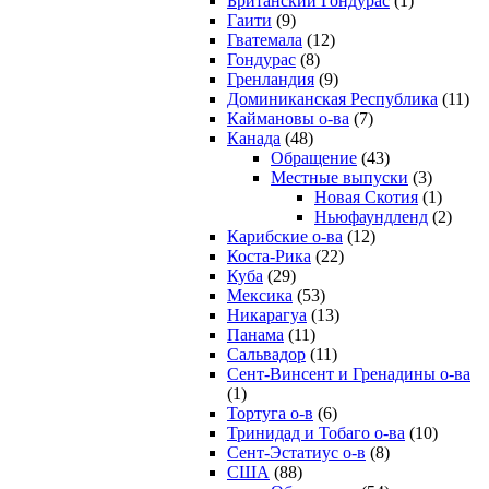
Британский Гондурас
(1)
Гаити
(9)
Гватемала
(12)
Гондурас
(8)
Гренландия
(9)
Доминиканская Республика
(11)
Каймановы о-ва
(7)
Канада
(48)
Обращение
(43)
Местные выпуски
(3)
Новая Скотия
(1)
Ньюфаундленд
(2)
Карибские о-ва
(12)
Коста-Рика
(22)
Куба
(29)
Мексика
(53)
Никарагуа
(13)
Панама
(11)
Сальвадор
(11)
Сент-Винсент и Гренадины о-ва
(1)
Тортуга о-в
(6)
Тринидад и Тобаго о-ва
(10)
Сент-Эстатиус о-в
(8)
США
(88)