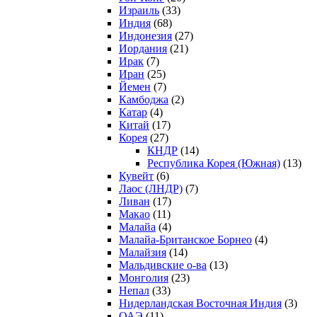
Израиль
(33)
Индия
(68)
Индонезия
(27)
Иордания
(21)
Ирак
(7)
Иран
(25)
Йемен
(7)
Камбоджа
(2)
Катар
(4)
Китай
(17)
Корея
(27)
КНДР
(14)
Республика Корея (Южная)
(13)
Кувейт
(6)
Лаос (ЛНДР)
(7)
Ливан
(17)
Макао
(11)
Малайа
(4)
Малайа-Британское Борнео
(4)
Малайзия
(14)
Мальдивские о-ва
(13)
Монголия
(23)
Непал
(33)
Нидерландская Восточная Индия
(3)
ОАЭ
(11)