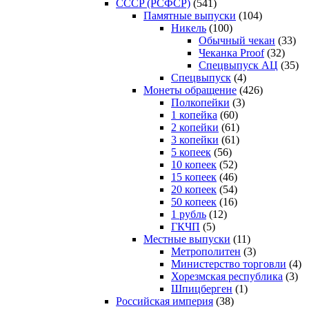
CCCP (РСФСР)
(541)
Памятные выпуски
(104)
Никель
(100)
Обычный чекан
(33)
Чеканка Proof
(32)
Спецвыпуск АЦ
(35)
Спецвыпуск
(4)
Монеты обращение
(426)
Полкопейки
(3)
1 копейка
(60)
2 копейки
(61)
3 копейки
(61)
5 копеек
(56)
10 копеек
(52)
15 копеек
(46)
20 копеек
(54)
50 копеек
(16)
1 рубль
(12)
ГКЧП
(5)
Местные выпуски
(11)
Метрополитен
(3)
Министерство торговли
(4)
Хорезмская республика
(3)
Шпицберген
(1)
Российская империя
(38)