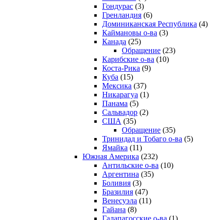
Гондурас
(3)
Гренландия
(6)
Доминиканская Республика
(4)
Каймановы о-ва
(3)
Канада
(25)
Обращение
(23)
Карибские о-ва
(10)
Коста-Рика
(9)
Куба
(15)
Мексика
(37)
Никарагуа
(1)
Панама
(5)
Сальвадор
(2)
США
(35)
Обращение
(35)
Тринидад и Тобаго о-ва
(5)
Ямайка
(11)
Южная Америка
(232)
Антильские о-ва
(10)
Аргентина
(35)
Боливия
(3)
Бразилия
(47)
Венесуэла
(11)
Гайана
(8)
Галапагосские о-ва
(1)