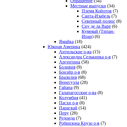
Обращение
(54)
Местные выпуски
(34)
Племя Койотов
(7)
Санта-Изабель
(7)
Северный полюс
(8)
Сиу де ла Варе
(6)
Кумеяай (Типан-
Ипан)
(6)
Ямайка
(18)
Южная Америка
(424)
Антильские о-ва
(15)
Александра Селькирка о-в
(7)
Аргентина
(58)
Боливия
(9)
Бонэйр о-в
(8)
Бразилия
(68)
Венесуэла
(28)
Гайана
(9)
Галапагосские о-ва
(8)
Колумбия
(41)
Пасхи о-в
(8)
Парагвай
(14)
Перу
(28)
Редонда
(7)
Робинзона Крузо о-в
(7)