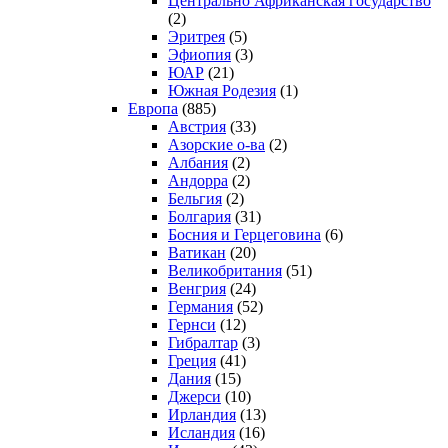
Центрально Африканская государство
(2)
Эритрея
(5)
Эфиопия
(3)
ЮАР
(21)
Южная Родезия
(1)
Европа
(885)
Австрия
(33)
Азорские о-ва
(2)
Албания
(2)
Андорра
(2)
Бельгия
(2)
Болгария
(31)
Босния и Герцеговина
(6)
Ватикан
(20)
Великобритания
(51)
Венгрия
(24)
Германия
(52)
Гернси
(12)
Гибралтар
(3)
Греция
(41)
Дания
(15)
Джерси
(10)
Ирландия
(13)
Исландия
(16)