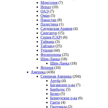
Монголия
(7)
Непал
(10)
ОАЭ
(7)
Оман
(5)
Пакистан
(8)
Палестина
(1)
Саудовская Аравия
(4)
Сингапур
(15)
Сирия (САР)
(6)
Тайвань
(3)
Тайланд
(25)
Турция
(44)
Филиппины
(25)
Шри-Ланка
(18)
Шри-Ланка
(18)
Япония
(10)
Америка
(436)
Северная Америка
(204)
Аруба
(4)
Багамские о-ва
(7)
Барбадос
(5)
Белиз
(5)
Бермудские о-ва
(6)
Гаити
(4)
Гватемала
(2)