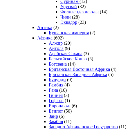
Суринам
(12)
Уругвай
(32)
Фолклендские о-ва
(14)
Чили
(28)
Эквадор
(23)
Антика
(2)
Кушанская империя
(2)
Африка
(602)
Алжир
(20)
Ангола
(9)
Арабская Сахара
(3)
Бельгийское Конго
(3)
Ботсвана
(14)
Британская Восточная Африка
(4)
Британская Западная Африка
(5)
Бурунди
(9)
Гамбия
(4)
Гана
(16)
Гвинея
(3)
Гоф о-в
(1)
Европа о-в
(6)
Египет
(50)
Заир
(6)
Замбия
(11)
Западно Африканское Государство
(11)