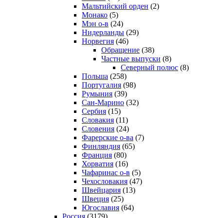
Мальтийский орден
(2)
Монако
(5)
Мэн о-в
(24)
Нидерланды
(29)
Норвегия
(46)
Обращение
(38)
Частные выпуски
(8)
Северный полюс
(8)
Польша
(258)
Португалия
(98)
Румыния
(39)
Сан-Марино
(32)
Сербия
(15)
Словакия
(11)
Словения
(24)
Фарерские о-ва
(7)
Финляндия
(65)
Франция
(80)
Хорватия
(16)
Чафаринас о-в
(5)
Чехословакия
(47)
Швейцария
(13)
Швеция
(25)
Югославия
(64)
Россия
(3179)