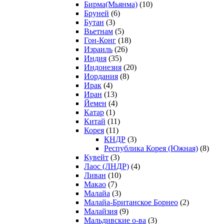
Бирма(Мьянма)
(10)
Бруней
(6)
Бутан
(3)
Вьетнам
(5)
Гон-Конг
(18)
Израиль
(26)
Индия
(35)
Индонезия
(20)
Иордания
(8)
Ирак
(4)
Иран
(13)
Йемен
(4)
Катар
(1)
Китай
(11)
Корея
(11)
КНДР
(3)
Республика Корея (Южная)
(8)
Кувейт
(3)
Лаос (ЛНДР)
(4)
Ливан
(10)
Макао
(7)
Малайа
(3)
Малайа-Британское Борнео
(2)
Малайзия
(9)
Мальдивские о-ва
(3)