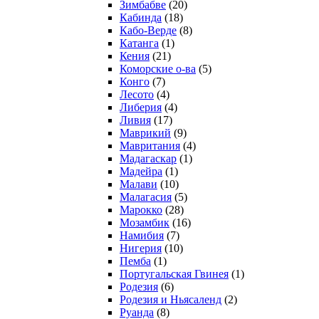
Зимбабве
(20)
Кабинда
(18)
Кабо-Верде
(8)
Катанга
(1)
Кения
(21)
Коморcкие о-ва
(5)
Конго
(7)
Лесото
(4)
Либерия
(4)
Ливия
(17)
Маврикий
(9)
Мавритания
(4)
Мадагаскар
(1)
Мадейра
(1)
Малави
(10)
Малагасия
(5)
Марокко
(28)
Мозамбик
(16)
Намибия
(7)
Нигерия
(10)
Пемба
(1)
Португальская Гвинея
(1)
Родезия
(6)
Родезия и Ньясаленд
(2)
Руанда
(8)