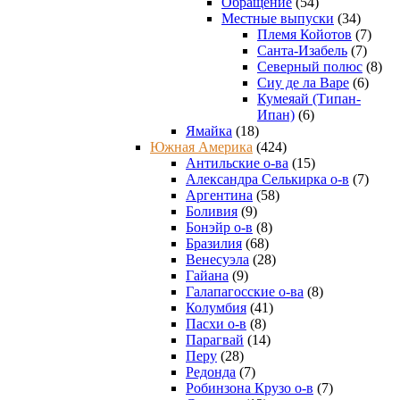
Обращение
(54)
Местные выпуски
(34)
Племя Койотов
(7)
Санта-Изабель
(7)
Северный полюс
(8)
Сиу де ла Варе
(6)
Кумеяай (Типан-
Ипан)
(6)
Ямайка
(18)
Южная Америка
(424)
Антильские о-ва
(15)
Александра Селькирка о-в
(7)
Аргентина
(58)
Боливия
(9)
Бонэйр о-в
(8)
Бразилия
(68)
Венесуэла
(28)
Гайана
(9)
Галапагосские о-ва
(8)
Колумбия
(41)
Пасхи о-в
(8)
Парагвай
(14)
Перу
(28)
Редонда
(7)
Робинзона Крузо о-в
(7)