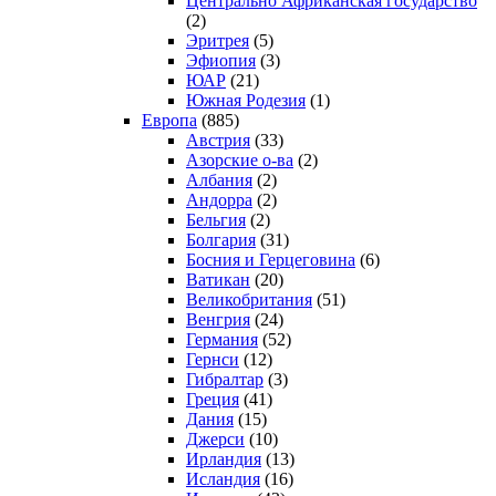
Центрально Африканская государство
(2)
Эритрея
(5)
Эфиопия
(3)
ЮАР
(21)
Южная Родезия
(1)
Европа
(885)
Австрия
(33)
Азорские о-ва
(2)
Албания
(2)
Андорра
(2)
Бельгия
(2)
Болгария
(31)
Босния и Герцеговина
(6)
Ватикан
(20)
Великобритания
(51)
Венгрия
(24)
Германия
(52)
Гернси
(12)
Гибралтар
(3)
Греция
(41)
Дания
(15)
Джерси
(10)
Ирландия
(13)
Исландия
(16)