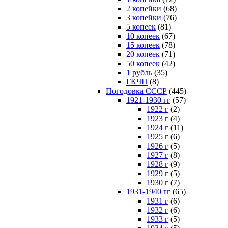
2 копейки
(68)
3 копейки
(76)
5 копеек
(81)
10 копеек
(67)
15 копеек
(78)
20 копеек
(71)
50 копеек
(42)
1 рубль
(35)
ГКЧП
(8)
Погодовка СССР
(445)
1921-1930 гг
(57)
1922 г
(2)
1923 г
(4)
1924 г
(11)
1925 г
(6)
1926 г
(5)
1927 г
(8)
1928 г
(9)
1929 г
(5)
1930 г
(7)
1931-1940 гг
(65)
1931 г
(6)
1932 г
(6)
1933 г
(5)