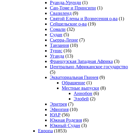
Руанда-Урунди
(1)
Сан-Томе и Принсипи
(1)
Свазиленд
(9)
Святой Елены и Вознесения о-ва
(1)
Сейшельские о-ва
(19)
Сомали
(32)
Судан
(5)
Сьерра-Леоне
(7)
Танзания
(10)
Тунис
(16)
Уганда
(13)
Французская Западная Африка
(3)
Центрально Африканское государство
(5)
Экваториальная Гвинея
(9)
Обращение
(1)
Местные выпуски
(8)
Аннобон
(6)
Элобей
(2)
Эритрея
(7)
Эфиопия
(10)
ЮАР
(56)
Южная Родезия
(6)
Южный Судан
(3)
Европа
(1853)