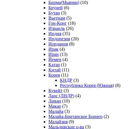
Бирма(Мьянма)
(10)
Бруней
(6)
Бутан
(3)
Вьетнам
(5)
Гон-Конг
(18)
Израиль
(26)
Индия
(35)
Индонезия
(20)
Иордания
(8)
Ирак
(4)
Иран
(13)
Йемен
(4)
Катар
(1)
Китай
(11)
Корея
(11)
КНДР
(3)
Республика Корея (Южная)
(8)
Кувейт
(3)
Лаос (ЛНДР)
(4)
Ливан
(10)
Макао
(7)
Малайа
(3)
Малайа-Британское Борнео
(2)
Малайзия
(9)
Мальдивские о-ва
(3)