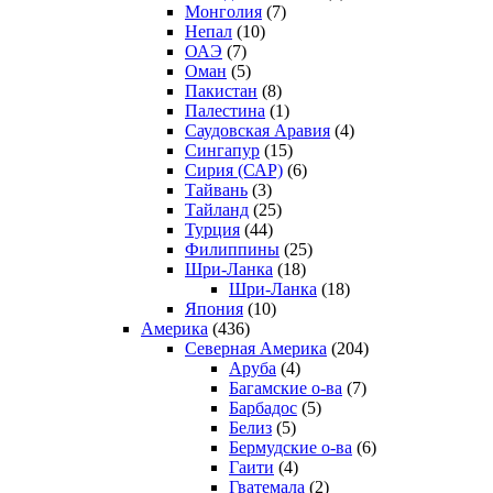
Монголия
(7)
Непал
(10)
ОАЭ
(7)
Оман
(5)
Пакистан
(8)
Палестина
(1)
Саудовская Аравия
(4)
Сингапур
(15)
Сирия (САР)
(6)
Тайвань
(3)
Тайланд
(25)
Турция
(44)
Филиппины
(25)
Шри-Ланка
(18)
Шри-Ланка
(18)
Япония
(10)
Америка
(436)
Северная Америка
(204)
Аруба
(4)
Багамские о-ва
(7)
Барбадос
(5)
Белиз
(5)
Бермудские о-ва
(6)
Гаити
(4)
Гватемала
(2)