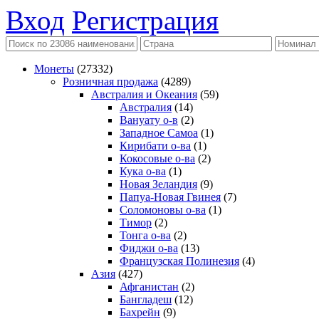
Вход
Регистрация
Монеты
(27332)
Розничная продажа
(4289)
Австралия и Океания
(59)
Австралия
(14)
Вануату о-в
(2)
Западное Самоа
(1)
Кирибати о-ва
(1)
Кокосовые о-ва
(2)
Кука о-ва
(1)
Новая Зеландия
(9)
Папуа-Новая Гвинея
(7)
Соломоновы о-ва
(1)
Тимор
(2)
Тонга о-ва
(2)
Фиджи о-ва
(13)
Французская Полинезия
(4)
Азия
(427)
Афганистан
(2)
Бангладеш
(12)
Бахрейн
(9)