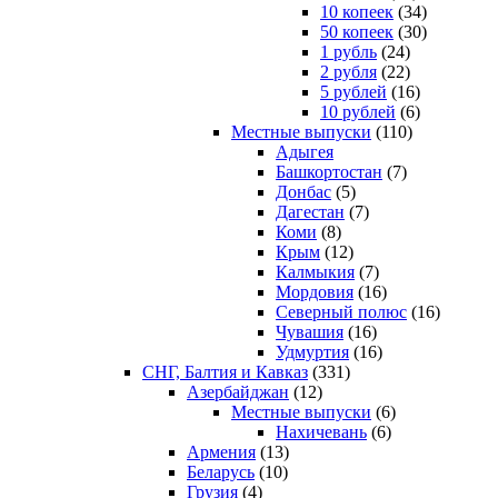
10 копеек
(34)
50 копеек
(30)
1 рубль
(24)
2 рубля
(22)
5 рублей
(16)
10 рублей
(6)
Местные выпуски
(110)
Адыгея
Башкортостан
(7)
Донбас
(5)
Дагестан
(7)
Коми
(8)
Крым
(12)
Калмыкия
(7)
Мордовия
(16)
Северный полюс
(16)
Чувашия
(16)
Удмуртия
(16)
СНГ, Балтия и Кавказ
(331)
Азербайджан
(12)
Местные выпуски
(6)
Нахичевань
(6)
Армения
(13)
Беларусь
(10)
Грузия
(4)