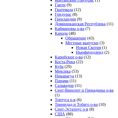
Британский Гондурас
(1)
Гаити
(9)
Гватемала
(12)
Гондурас
(8)
Гренландия
(9)
Доминиканская Республика
(11)
Каймановы о-ва
(7)
Канада
(48)
Обращение
(43)
Местные выпуски
(3)
Новая Скотия
(1)
Ньюфаундленд
(2)
Карибские о-ва
(12)
Коста-Рика
(22)
Куба
(29)
Мексика
(53)
Никарагуа
(13)
Панама
(11)
Сальвадор
(11)
Сент-Винсент и Гренадины о-ва
(1)
Тортуга о-в
(6)
Тринидад и Тобаго о-ва
(10)
Сент-Эстатиус о-в
(8)
США
(88)