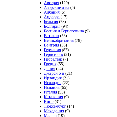
Австрия
(120)
Азорские о-ва
(5)
Албания
(5)
Андорра
(17)
Бельгия
(78)
Болгария
(94)
Босния и Герцеговина
(9)
Ватикан
(53)
Великобритания
(78)
Венгрия
(35)
Германия
(83)
Гернси о-в
(21)
Гибралтар
(7)
Греция
(55)
Дания
(24)
Джерси о-в
(21)
Ирландия
(21)
Исландия
(22)
Испания
(65)
Италия
(53)
Каталония
(9)
Кипр
(31)
Люксембург
(14)
Македония
(9)
Мальта
(19)