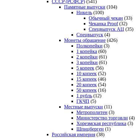
CCCP (РСФСР)
(541)
Памятные выпуски
(104)
Никель
(100)
Обычный чекан
(33)
Чеканка Proof
(32)
Спецвыпуск АЦ
(35)
Спецвыпуск
(4)
Монеты обращение
(426)
Полкопейки
(3)
1 копейка
(60)
2 копейки
(61)
3 копейки
(61)
5 копеек
(56)
10 копеек
(52)
15 копеек
(46)
20 копеек
(54)
50 копеек
(16)
1 рубль
(12)
ГКЧП
(5)
Местные выпуски
(11)
Метрополитен
(3)
Министерство торговли
(4)
Хорезмская республика
(3)
Шпицберген
(1)
Российская империя
(38)