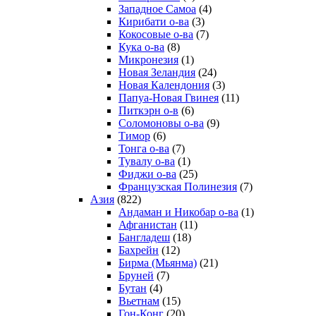
Западное Самоа
(4)
Кирибати о-ва
(3)
Кокосовые о-ва
(7)
Кука о-ва
(8)
Микронезия
(1)
Новая Зеландия
(24)
Новая Календония
(3)
Папуа-Новая Гвинея
(11)
Питкэрн о-в
(6)
Соломоновы о-ва
(9)
Тимор
(6)
Тонга о-ва
(7)
Тувалу о-ва
(1)
Фиджи о-ва
(25)
Французская Полинезия
(7)
Азия
(822)
Андаман и Никобар о-ва
(1)
Афганистан
(11)
Бангладеш
(18)
Бахрейн
(12)
Бирма (Мьянма)
(21)
Бруней
(7)
Бутан
(4)
Вьетнам
(15)
Гон-Конг
(20)