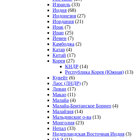
Израиль
(33)
Индия
(68)
Индонезия
(27)
Иордания
(21)
Ирак
(7)
Иран
(25)
Йемен
(7)
Камбоджа
(2)
Катар
(4)
Китай
(17)
Корея
(27)
КНДР
(14)
Республика Корея (Южная)
(13)
Кувейт
(6)
Лаос (ЛНДР)
(7)
Ливан
(17)
Макао
(11)
Малайа
(4)
Малайа-Британское Борнео
(4)
Малайзия
(14)
Мальдивские о-ва
(13)
Монголия
(23)
Непал
(33)
Нидерландская Восточная Индия
(3)
ОАЭ
(11)