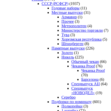
CCCP (РСФСР)
(1937)
Годовые наборы
(11)
Местные выпуски
(31)
Армавир
(1)
Прочее
(3)
Метрополитен
(4)
Министерство торговли
(7)
Тува
(3)
Хорезмская республика
(5)
Шпицберген
(8)
Памятные выпуски
(226)
Золото
(1)
Никель
(225)
Обычный чекан
(66)
Чеканка Proof
(76)
Чеканка Proof
(70)
Барселона
(6)
Спецвыпуск АЦ
(64)
Спецвыпуск
«НОВОДЕЛ»
(19)
Серебро
Подборки по номиналу
(601)
Полкопейки
(3)
1 копейка
(72)