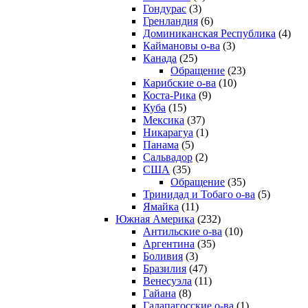
Гондурас
(3)
Гренландия
(6)
Доминиканская Республика
(4)
Каймановы о-ва
(3)
Канада
(25)
Обращение
(23)
Карибские о-ва
(10)
Коста-Рика
(9)
Куба
(15)
Мексика
(37)
Никарагуа
(1)
Панама
(5)
Сальвадор
(2)
США
(35)
Обращение
(35)
Тринидад и Тобаго о-ва
(5)
Ямайка
(11)
Южная Америка
(232)
Антильские о-ва
(10)
Аргентина
(35)
Боливия
(3)
Бразилия
(47)
Венесуэла
(11)
Гайана
(8)
Галапагосские о-ва
(1)