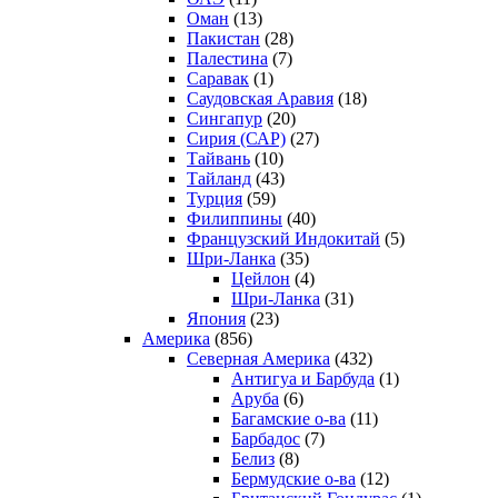
Оман
(13)
Пакистан
(28)
Палестина
(7)
Саравак
(1)
Саудовская Аравия
(18)
Сингапур
(20)
Сирия (САР)
(27)
Тайвань
(10)
Тайланд
(43)
Турция
(59)
Филиппины
(40)
Французский Индокитай
(5)
Шри-Ланка
(35)
Цейлон
(4)
Шри-Ланка
(31)
Япония
(23)
Америка
(856)
Северная Америка
(432)
Антигуа и Барбуда
(1)
Аруба
(6)
Багамские о-ва
(11)
Барбадос
(7)
Белиз
(8)
Бермудские о-ва
(12)