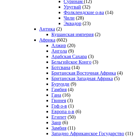
Суринам
(12)
Уругвай
(32)
Фолклендские о-ва
(14)
Чили
(28)
Эквадор
(23)
Антика
(2)
Кушанская империя
(2)
Африка
(602)
Алжир
(20)
Ангола
(9)
Арабская Сахара
(3)
Бельгийское Конго
(3)
Ботсвана
(14)
Британская Восточная Африка
(4)
Британская Западная Африка
(5)
Бурунди
(9)
Гамбия
(4)
Гана
(16)
Гвинея
(3)
Гоф о-в
(1)
Европа о-в
(6)
Египет
(50)
Заир
(6)
Замбия
(11)
Западно Африканское Государство
(11)