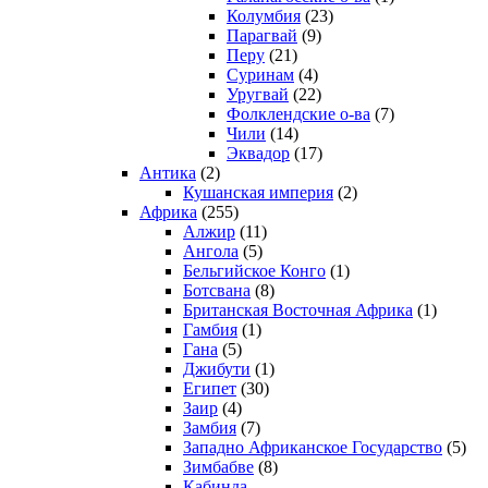
Колумбия
(23)
Парагвай
(9)
Перу
(21)
Суринам
(4)
Уругвай
(22)
Фолклендские о-ва
(7)
Чили
(14)
Эквадор
(17)
Антика
(2)
Кушанская империя
(2)
Африка
(255)
Алжир
(11)
Ангола
(5)
Бельгийское Конго
(1)
Ботсвана
(8)
Британская Восточная Африка
(1)
Гамбия
(1)
Гана
(5)
Джибути
(1)
Египет
(30)
Заир
(4)
Замбия
(7)
Западно Африканское Государство
(5)
Зимбабве
(8)
Кабинда