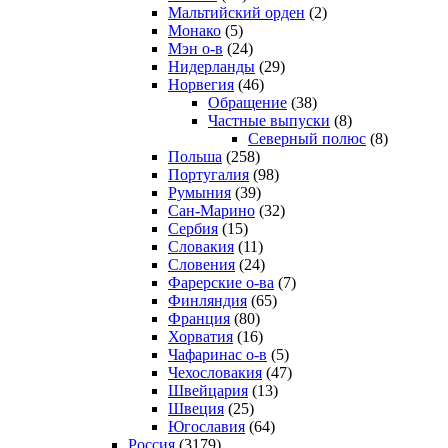
Мальтийский орден
(2)
Монако
(5)
Мэн о-в
(24)
Нидерланды
(29)
Норвегия
(46)
Обращение
(38)
Частные выпуски
(8)
Северный полюс
(8)
Польша
(258)
Португалия
(98)
Румыния
(39)
Сан-Марино
(32)
Сербия
(15)
Словакия
(11)
Словения
(24)
Фарерские о-ва
(7)
Финляндия
(65)
Франция
(80)
Хорватия
(16)
Чафаринас о-в
(5)
Чехословакия
(47)
Швейцария
(13)
Швеция
(25)
Югославия
(64)
Россия
(3179)