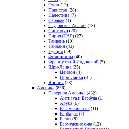
Оман
(13)
Пакистан
(28)
Палестина
(7)
Саравак
(1)
Саудовская Аравия
(18)
Сингапур
(20)
Сирия (САР)
(27)
Тайвань
(10)
Тайланд
(43)
Турция
(59)
Филиппины
(40)
Французский Индокитай
(5)
Шри-Ланка
(35)
Цейлон
(4)
Шри-Ланка
(31)
Япония
(23)
Америка
(856)
Северная Америка
(432)
Антигуа и Барбуда
(1)
Аруба
(6)
Багамские о-ва
(11)
Барбадос
(7)
Белиз
(8)
Бермудские о-ва
(12)