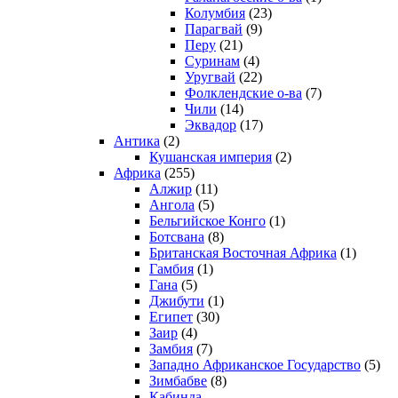
Колумбия
(23)
Парагвай
(9)
Перу
(21)
Суринам
(4)
Уругвай
(22)
Фолклендские о-ва
(7)
Чили
(14)
Эквадор
(17)
Антика
(2)
Кушанская империя
(2)
Африка
(255)
Алжир
(11)
Ангола
(5)
Бельгийское Конго
(1)
Ботсвана
(8)
Британская Восточная Африка
(1)
Гамбия
(1)
Гана
(5)
Джибути
(1)
Египет
(30)
Заир
(4)
Замбия
(7)
Западно Африканское Государство
(5)
Зимбабве
(8)
Кабинда