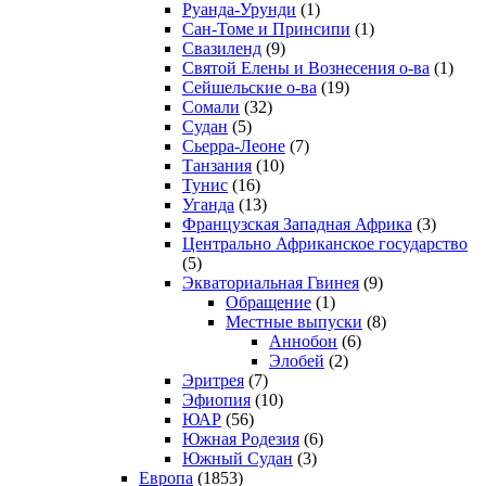
Руанда-Урунди
(1)
Сан-Томе и Принсипи
(1)
Свазиленд
(9)
Святой Елены и Вознесения о-ва
(1)
Сейшельские о-ва
(19)
Сомали
(32)
Судан
(5)
Сьерра-Леоне
(7)
Танзания
(10)
Тунис
(16)
Уганда
(13)
Французская Западная Африка
(3)
Центрально Африканское государство
(5)
Экваториальная Гвинея
(9)
Обращение
(1)
Местные выпуски
(8)
Аннобон
(6)
Элобей
(2)
Эритрея
(7)
Эфиопия
(10)
ЮАР
(56)
Южная Родезия
(6)
Южный Судан
(3)
Европа
(1853)