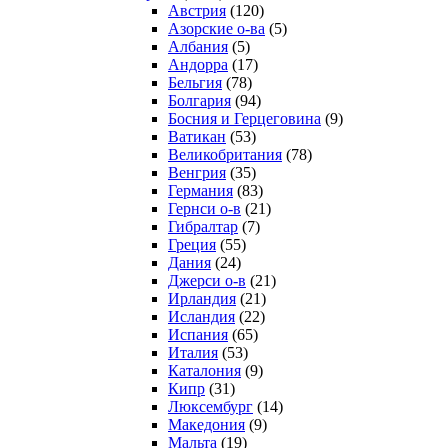
Австрия
(120)
Азорские о-ва
(5)
Албания
(5)
Андорра
(17)
Бельгия
(78)
Болгария
(94)
Босния и Герцеговина
(9)
Ватикан
(53)
Великобритания
(78)
Венгрия
(35)
Германия
(83)
Гернси о-в
(21)
Гибралтар
(7)
Греция
(55)
Дания
(24)
Джерси о-в
(21)
Ирландия
(21)
Исландия
(22)
Испания
(65)
Италия
(53)
Каталония
(9)
Кипр
(31)
Люксембург
(14)
Македония
(9)
Мальта
(19)