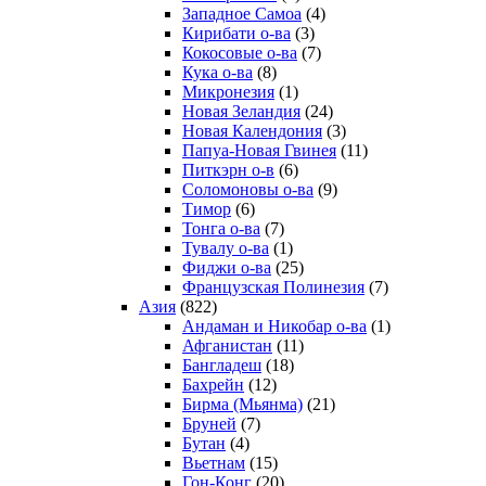
Западное Самоа
(4)
Кирибати о-ва
(3)
Кокосовые о-ва
(7)
Кука о-ва
(8)
Микронезия
(1)
Новая Зеландия
(24)
Новая Календония
(3)
Папуа-Новая Гвинея
(11)
Питкэрн о-в
(6)
Соломоновы о-ва
(9)
Тимор
(6)
Тонга о-ва
(7)
Тувалу о-ва
(1)
Фиджи о-ва
(25)
Французская Полинезия
(7)
Азия
(822)
Андаман и Никобар о-ва
(1)
Афганистан
(11)
Бангладеш
(18)
Бахрейн
(12)
Бирма (Мьянма)
(21)
Бруней
(7)
Бутан
(4)
Вьетнам
(15)
Гон-Конг
(20)