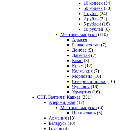
10 копеек
(34)
50 копеек
(30)
1 рубль
(24)
2 рубля
(22)
5 рублей
(16)
10 рублей
(6)
Местные выпуски
(110)
Адыгея
Башкортостан
(7)
Донбас
(5)
Дагестан
(7)
Коми
(8)
Крым
(12)
Калмыкия
(7)
Мордовия
(16)
Северный полюс
(16)
Чувашия
(16)
Удмуртия
(16)
СНГ, Балтия и Кавказ
(331)
Азербайджан
(12)
Местные выпуски
(6)
Нахичевань
(6)
Армения
(13)
Беларусь
(10)
Грузия
(4)