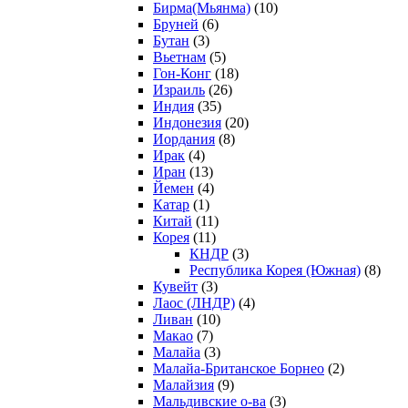
Бирма(Мьянма)
(10)
Бруней
(6)
Бутан
(3)
Вьетнам
(5)
Гон-Конг
(18)
Израиль
(26)
Индия
(35)
Индонезия
(20)
Иордания
(8)
Ирак
(4)
Иран
(13)
Йемен
(4)
Катар
(1)
Китай
(11)
Корея
(11)
КНДР
(3)
Республика Корея (Южная)
(8)
Кувейт
(3)
Лаос (ЛНДР)
(4)
Ливан
(10)
Макао
(7)
Малайа
(3)
Малайа-Британское Борнео
(2)
Малайзия
(9)
Мальдивские о-ва
(3)