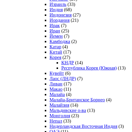
Израиль
(33)
Индия
(68)
Индонезия
(27)
Иордания
(21)
Ирак
(7)
Иран
(25)
Йемен
(7)
Камбоджа
(2)
Катар
(4)
Китай
(17)
Корея
(27)
КНДР
(14)
Республика Корея (Южная)
(13)
Кувейт
(6)
Лаос (ЛНДР)
(7)
Ливан
(17)
Макао
(11)
Малайа
(4)
Малайа-Британское Борнео
(4)
Малайзия
(14)
Мальдивские о-ва
(13)
Монголия
(23)
Непал
(33)
Нидерландская Восточная Индия
(3)
ОАЭ
(11)