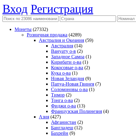
Вход
Регистрация
Монеты
(27332)
Розничная продажа
(4289)
Австралия и Океания
(59)
Австралия
(14)
Вануату о-в
(2)
Западное Самоа
(1)
Кирибати о-ва
(1)
Кокосовые о-ва
(2)
Кука о-ва
(1)
Новая Зеландия
(9)
Папуа-Новая Гвинея
(7)
Соломоновы о-ва
(1)
Тимор
(2)
Тонга о-ва
(2)
Фиджи о-ва
(13)
Французская Полинезия
(4)
Азия
(427)
Афганистан
(2)
Бангладеш
(12)
Бахрейн
(9)