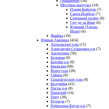
Обращение
(54)
Местные выпуски
(34)
Племя Койотов
(7)
Санта-Изабель
(7)
Северный полюс
(8)
Сиу де ла Варе
(6)
Кумеяай (Типан-
Ипан)
(6)
Ямайка
(18)
Южная Америка
(424)
Антильские о-ва
(15)
Александра Селькирка о-в
(7)
Аргентина
(58)
Боливия
(9)
Бонэйр о-в
(8)
Бразилия
(68)
Венесуэла
(28)
Гайана
(9)
Галапагосские о-ва
(8)
Колумбия
(41)
Пасхи о-в
(8)
Парагвай
(14)
Перу
(28)
Редонда
(7)
Робинзона Крузо о-в
(7)