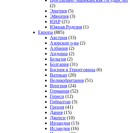
Центрально Африканская государство
(2)
Эритрея
(5)
Эфиопия
(3)
ЮАР
(21)
Южная Родезия
(1)
Европа
(885)
Австрия
(33)
Азорские о-ва
(2)
Албания
(2)
Андорра
(2)
Бельгия
(2)
Болгария
(31)
Босния и Герцеговина
(6)
Ватикан
(20)
Великобритания
(51)
Венгрия
(24)
Германия
(52)
Гернси
(12)
Гибралтар
(3)
Греция
(41)
Дания
(15)
Джерси
(10)
Ирландия
(13)
Исландия
(16)