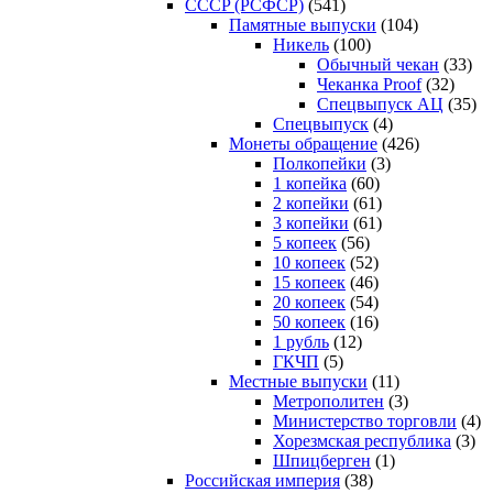
CCCP (РСФСР)
(541)
Памятные выпуски
(104)
Никель
(100)
Обычный чекан
(33)
Чеканка Proof
(32)
Спецвыпуск АЦ
(35)
Спецвыпуск
(4)
Монеты обращение
(426)
Полкопейки
(3)
1 копейка
(60)
2 копейки
(61)
3 копейки
(61)
5 копеек
(56)
10 копеек
(52)
15 копеек
(46)
20 копеек
(54)
50 копеек
(16)
1 рубль
(12)
ГКЧП
(5)
Местные выпуски
(11)
Метрополитен
(3)
Министерство торговли
(4)
Хорезмская республика
(3)
Шпицберген
(1)
Российская империя
(38)