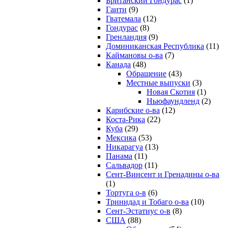
Британский Гондурас
(1)
Гаити
(9)
Гватемала
(12)
Гондурас
(8)
Гренландия
(9)
Доминиканская Республика
(11)
Каймановы о-ва
(7)
Канада
(48)
Обращение
(43)
Местные выпуски
(3)
Новая Скотия
(1)
Ньюфаундленд
(2)
Карибские о-ва
(12)
Коста-Рика
(22)
Куба
(29)
Мексика
(53)
Никарагуа
(13)
Панама
(11)
Сальвадор
(11)
Сент-Винсент и Гренадины о-ва
(1)
Тортуга о-в
(6)
Тринидад и Тобаго о-ва
(10)
Сент-Эстатиус о-в
(8)
США
(88)