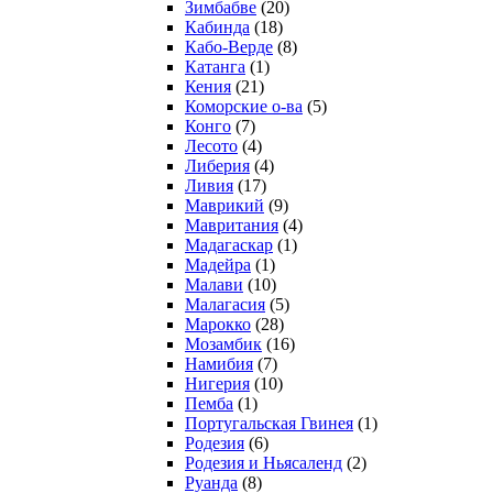
Зимбабве
(20)
Кабинда
(18)
Кабо-Верде
(8)
Катанга
(1)
Кения
(21)
Коморcкие о-ва
(5)
Конго
(7)
Лесото
(4)
Либерия
(4)
Ливия
(17)
Маврикий
(9)
Мавритания
(4)
Мадагаскар
(1)
Мадейра
(1)
Малави
(10)
Малагасия
(5)
Марокко
(28)
Мозамбик
(16)
Намибия
(7)
Нигерия
(10)
Пемба
(1)
Португальская Гвинея
(1)
Родезия
(6)
Родезия и Ньясаленд
(2)
Руанда
(8)