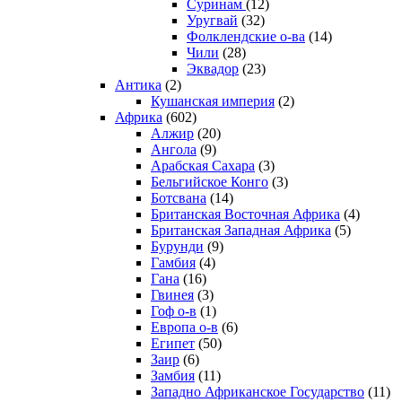
Суринам
(12)
Уругвай
(32)
Фолклендские о-ва
(14)
Чили
(28)
Эквадор
(23)
Антика
(2)
Кушанская империя
(2)
Африка
(602)
Алжир
(20)
Ангола
(9)
Арабская Сахара
(3)
Бельгийское Конго
(3)
Ботсвана
(14)
Британская Восточная Африка
(4)
Британская Западная Африка
(5)
Бурунди
(9)
Гамбия
(4)
Гана
(16)
Гвинея
(3)
Гоф о-в
(1)
Европа о-в
(6)
Египет
(50)
Заир
(6)
Замбия
(11)
Западно Африканское Государство
(11)