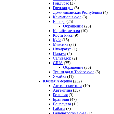
Гондурас
(3)
Гренландия
(6)
Доминиканская Республика
(4)
Каймановы о-ва
(3)
Канада
(25)
Обращение
(23)
Карибские о-ва
(10)
Коста-Рика
(9)
Куба
(15)
Мексика
(37)
Никарагуа
(1)
Панама
(5)
Сальвадор
(2)
США
(35)
Обращение
(35)
Тринидад и Тобаго о-ва
(5)
Ямайка
(11)
Южная Америка
(232)
Антильские о-ва
(10)
Аргентина
(35)
Боливия
(3)
Бразилия
(47)
Венесуэла
(11)
Гайана
(8)
Галапагосские о-ва
(1)