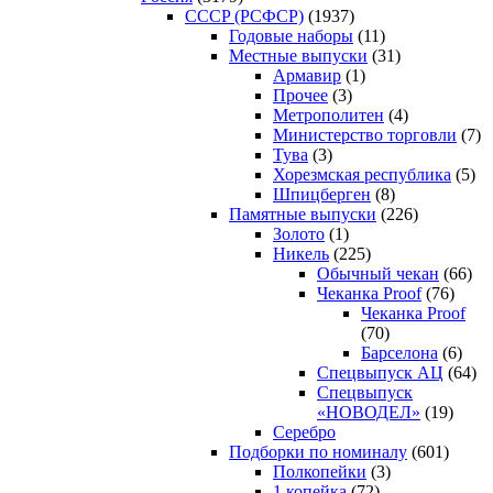
CCCP (РСФСР)
(1937)
Годовые наборы
(11)
Местные выпуски
(31)
Армавир
(1)
Прочее
(3)
Метрополитен
(4)
Министерство торговли
(7)
Тува
(3)
Хорезмская республика
(5)
Шпицберген
(8)
Памятные выпуски
(226)
Золото
(1)
Никель
(225)
Обычный чекан
(66)
Чеканка Proof
(76)
Чеканка Proof
(70)
Барселона
(6)
Спецвыпуск АЦ
(64)
Спецвыпуск
«НОВОДЕЛ»
(19)
Серебро
Подборки по номиналу
(601)
Полкопейки
(3)
1 копейка
(72)