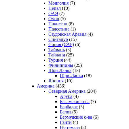
Монголия
(7)
Непал
(10)
ОАЭ
(7)
Оман
(5)
Пакистан
(8)
Палестина
(1)
Саудовская Аравия
(4)
Сингапур
(15)
Сирия (САР)
(6)
Тайвань
(3)
Тайланд
(25)
Турция
(44)
Филиппины
(25)
Шри-Ланка
(18)
Шри-Ланка
(18)
Япония
(10)
Америка
(436)
Северная Америка
(204)
Аруба
(4)
Багамские о-ва
(7)
Барбадос
(5)
Белиз
(5)
Бермудские о-ва
(6)
Гаити
(4)
Гватемала
(2)