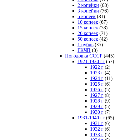
2 копейки
(68)
3 копейки
(76)
5 копеек
(81)
10 копеек
(67)
15 копеек
(78)
20 копеек
(71)
50 копеек
(42)
1 рубль
(35)
ГКЧП
(8)
Погодовка СССР
(445)
1921-1930 гг
(57)
1922 г
(2)
1923 г
(4)
1924 г
(11)
1925 г
(6)
1926 г
(5)
1927 г
(8)
1928 г
(9)
1929 г
(5)
1930 г
(7)
1931-1940 гг
(65)
1931 г
(6)
1932 г
(6)
1933 г
(5)