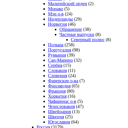
Мальтийский орден
(2)
Монако
(5)
Мэн о-в
(24)
Нидерланды
(29)
Норвегия
(46)
Обращение
(38)
Частные выпуски
(8)
Северный полюс
(8)
Польша
(258)
Португалия
(98)
Румыния
(39)
Сан-Марино
(32)
Сербия
(15)
Словакия
(11)
Словения
(24)
Фарерские о-ва
(7)
Финляндия
(65)
Франция
(80)
Хорватия
(16)
Чафаринас о-в
(5)
Чехословакия
(47)
Швейцария
(13)
Швеция
(25)
Югославия
(64)
Россия
(3179)