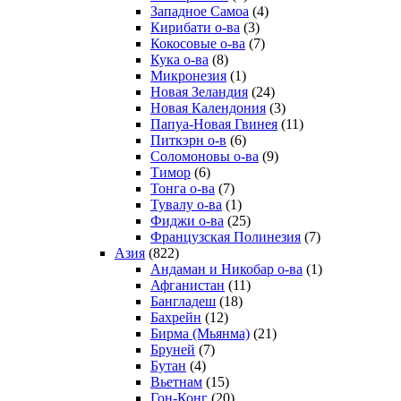
Западное Самоа
(4)
Кирибати о-ва
(3)
Кокосовые о-ва
(7)
Кука о-ва
(8)
Микронезия
(1)
Новая Зеландия
(24)
Новая Календония
(3)
Папуа-Новая Гвинея
(11)
Питкэрн о-в
(6)
Соломоновы о-ва
(9)
Тимор
(6)
Тонга о-ва
(7)
Тувалу о-ва
(1)
Фиджи о-ва
(25)
Французская Полинезия
(7)
Азия
(822)
Андаман и Никобар о-ва
(1)
Афганистан
(11)
Бангладеш
(18)
Бахрейн
(12)
Бирма (Мьянма)
(21)
Бруней
(7)
Бутан
(4)
Вьетнам
(15)
Гон-Конг
(20)