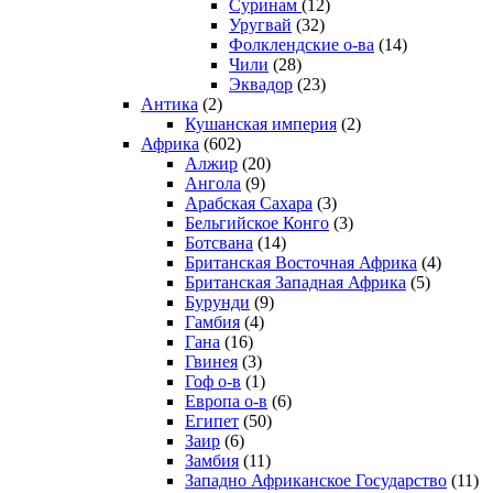
Суринам
(12)
Уругвай
(32)
Фолклендские о-ва
(14)
Чили
(28)
Эквадор
(23)
Антика
(2)
Кушанская империя
(2)
Африка
(602)
Алжир
(20)
Ангола
(9)
Арабская Сахара
(3)
Бельгийское Конго
(3)
Ботсвана
(14)
Британская Восточная Африка
(4)
Британская Западная Африка
(5)
Бурунди
(9)
Гамбия
(4)
Гана
(16)
Гвинея
(3)
Гоф о-в
(1)
Европа о-в
(6)
Египет
(50)
Заир
(6)
Замбия
(11)
Западно Африканское Государство
(11)