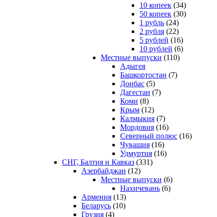
10 копеек
(34)
50 копеек
(30)
1 рубль
(24)
2 рубля
(22)
5 рублей
(16)
10 рублей
(6)
Местные выпуски
(110)
Адыгея
Башкортостан
(7)
Донбас
(5)
Дагестан
(7)
Коми
(8)
Крым
(12)
Калмыкия
(7)
Мордовия
(16)
Северный полюс
(16)
Чувашия
(16)
Удмуртия
(16)
СНГ, Балтия и Кавказ
(331)
Азербайджан
(12)
Местные выпуски
(6)
Нахичевань
(6)
Армения
(13)
Беларусь
(10)
Грузия
(4)