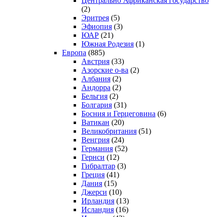
Центрально Африканская государство
(2)
Эритрея
(5)
Эфиопия
(3)
ЮАР
(21)
Южная Родезия
(1)
Европа
(885)
Австрия
(33)
Азорские о-ва
(2)
Албания
(2)
Андорра
(2)
Бельгия
(2)
Болгария
(31)
Босния и Герцеговина
(6)
Ватикан
(20)
Великобритания
(51)
Венгрия
(24)
Германия
(52)
Гернси
(12)
Гибралтар
(3)
Греция
(41)
Дания
(15)
Джерси
(10)
Ирландия
(13)
Исландия
(16)