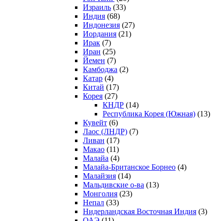
Израиль
(33)
Индия
(68)
Индонезия
(27)
Иордания
(21)
Ирак
(7)
Иран
(25)
Йемен
(7)
Камбоджа
(2)
Катар
(4)
Китай
(17)
Корея
(27)
КНДР
(14)
Республика Корея (Южная)
(13)
Кувейт
(6)
Лаос (ЛНДР)
(7)
Ливан
(17)
Макао
(11)
Малайа
(4)
Малайа-Британское Борнео
(4)
Малайзия
(14)
Мальдивские о-ва
(13)
Монголия
(23)
Непал
(33)
Нидерландская Восточная Индия
(3)
ОАЭ
(11)