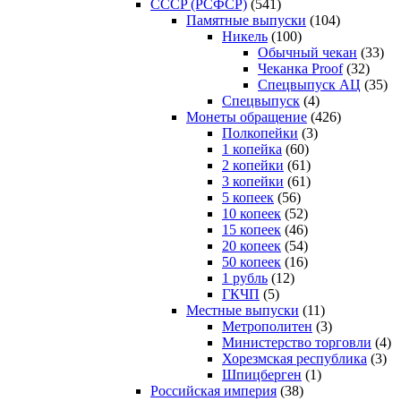
CCCP (РСФСР)
(541)
Памятные выпуски
(104)
Никель
(100)
Обычный чекан
(33)
Чеканка Proof
(32)
Спецвыпуск АЦ
(35)
Спецвыпуск
(4)
Монеты обращение
(426)
Полкопейки
(3)
1 копейка
(60)
2 копейки
(61)
3 копейки
(61)
5 копеек
(56)
10 копеек
(52)
15 копеек
(46)
20 копеек
(54)
50 копеек
(16)
1 рубль
(12)
ГКЧП
(5)
Местные выпуски
(11)
Метрополитен
(3)
Министерство торговли
(4)
Хорезмская республика
(3)
Шпицберген
(1)
Российская империя
(38)