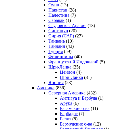
Оман
(13)
Пакистан
(28)
Палестина
(7)
Саравак
(1)
Саудовская Аравия
(18)
Сингапур
(20)
Сирия (САР)
(27)
Тайвань
(10)
Тайланд
(43)
Турция
(59)
Филиппины
(40)
Французский Индокитай
(5)
Шри-Ланка
(35)
Цейлон
(4)
Шри-Ланка
(31)
Япония
(23)
Америка
(856)
Северная Америка
(432)
Антигуа и Барбуда
(1)
Аруба
(6)
Багамские о-ва
(11)
Барбадос
(7)
Белиз
(8)
Бермудские о-ва
(12)