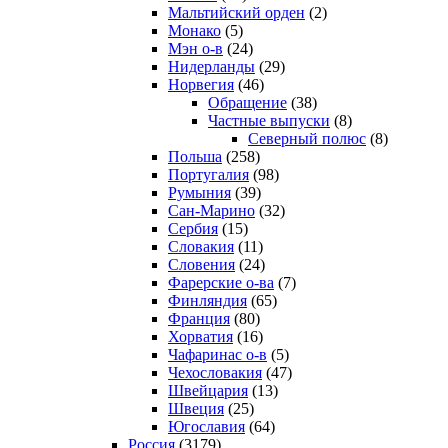
Мальтийский орден
(2)
Монако
(5)
Мэн о-в
(24)
Нидерланды
(29)
Норвегия
(46)
Обращение
(38)
Частные выпуски
(8)
Северный полюс
(8)
Польша
(258)
Португалия
(98)
Румыния
(39)
Сан-Марино
(32)
Сербия
(15)
Словакия
(11)
Словения
(24)
Фарерские о-ва
(7)
Финляндия
(65)
Франция
(80)
Хорватия
(16)
Чафаринас о-в
(5)
Чехословакия
(47)
Швейцария
(13)
Швеция
(25)
Югославия
(64)
Россия
(3179)