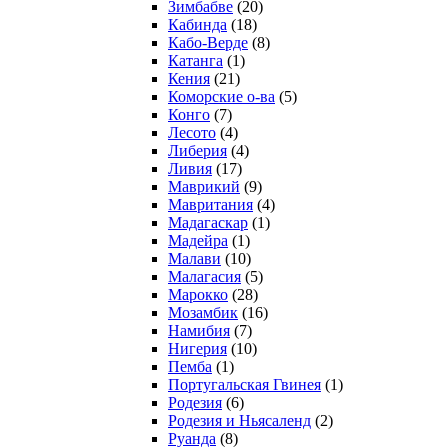
Зимбабве
(20)
Кабинда
(18)
Кабо-Верде
(8)
Катанга
(1)
Кения
(21)
Коморcкие о-ва
(5)
Конго
(7)
Лесото
(4)
Либерия
(4)
Ливия
(17)
Маврикий
(9)
Мавритания
(4)
Мадагаскар
(1)
Мадейра
(1)
Малави
(10)
Малагасия
(5)
Марокко
(28)
Мозамбик
(16)
Намибия
(7)
Нигерия
(10)
Пемба
(1)
Португальская Гвинея
(1)
Родезия
(6)
Родезия и Ньясаленд
(2)
Руанда
(8)