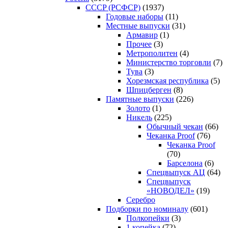
CCCP (РСФСР)
(1937)
Годовые наборы
(11)
Местные выпуски
(31)
Армавир
(1)
Прочее
(3)
Метрополитен
(4)
Министерство торговли
(7)
Тува
(3)
Хорезмская республика
(5)
Шпицберген
(8)
Памятные выпуски
(226)
Золото
(1)
Никель
(225)
Обычный чекан
(66)
Чеканка Proof
(76)
Чеканка Proof
(70)
Барселона
(6)
Спецвыпуск АЦ
(64)
Спецвыпуск
«НОВОДЕЛ»
(19)
Серебро
Подборки по номиналу
(601)
Полкопейки
(3)
1 копейка
(72)