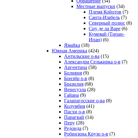
Обращение
(54)
Местные выпуски
(34)
Племя Койотов
(7)
Санта-Изабель
(7)
Северный полюс
(8)
Сиу де ла Варе
(6)
Кумеяай (Типан-
Ипан)
(6)
Ямайка
(18)
Южная Америка
(424)
Антильские о-ва
(15)
Александра Селькирка о-в
(7)
Аргентина
(58)
Боливия
(9)
Бонэйр о-в
(8)
Бразилия
(68)
Венесуэла
(28)
Гайана
(9)
Галапагосские о-ва
(8)
Колумбия
(41)
Пасхи о-в
(8)
Парагвай
(14)
Перу
(28)
Редонда
(7)
Робинзона Крузо о-в
(7)