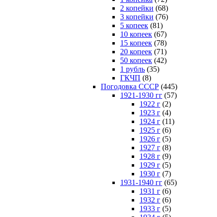
2 копейки
(68)
3 копейки
(76)
5 копеек
(81)
10 копеек
(67)
15 копеек
(78)
20 копеек
(71)
50 копеек
(42)
1 рубль
(35)
ГКЧП
(8)
Погодовка СССР
(445)
1921-1930 гг
(57)
1922 г
(2)
1923 г
(4)
1924 г
(11)
1925 г
(6)
1926 г
(5)
1927 г
(8)
1928 г
(9)
1929 г
(5)
1930 г
(7)
1931-1940 гг
(65)
1931 г
(6)
1932 г
(6)
1933 г
(5)