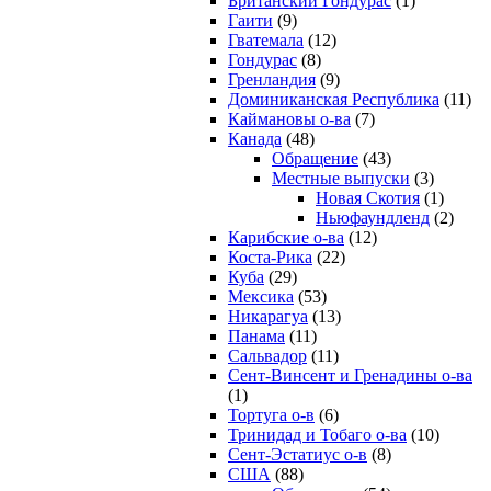
Британский Гондурас
(1)
Гаити
(9)
Гватемала
(12)
Гондурас
(8)
Гренландия
(9)
Доминиканская Республика
(11)
Каймановы о-ва
(7)
Канада
(48)
Обращение
(43)
Местные выпуски
(3)
Новая Скотия
(1)
Ньюфаундленд
(2)
Карибские о-ва
(12)
Коста-Рика
(22)
Куба
(29)
Мексика
(53)
Никарагуа
(13)
Панама
(11)
Сальвадор
(11)
Сент-Винсент и Гренадины о-ва
(1)
Тортуга о-в
(6)
Тринидад и Тобаго о-ва
(10)
Сент-Эстатиус о-в
(8)
США
(88)