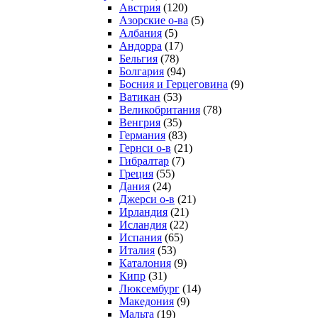
Австрия
(120)
Азорские о-ва
(5)
Албания
(5)
Андорра
(17)
Бельгия
(78)
Болгария
(94)
Босния и Герцеговина
(9)
Ватикан
(53)
Великобритания
(78)
Венгрия
(35)
Германия
(83)
Гернси о-в
(21)
Гибралтар
(7)
Греция
(55)
Дания
(24)
Джерси о-в
(21)
Ирландия
(21)
Исландия
(22)
Испания
(65)
Италия
(53)
Каталония
(9)
Кипр
(31)
Люксембург
(14)
Македония
(9)
Мальта
(19)