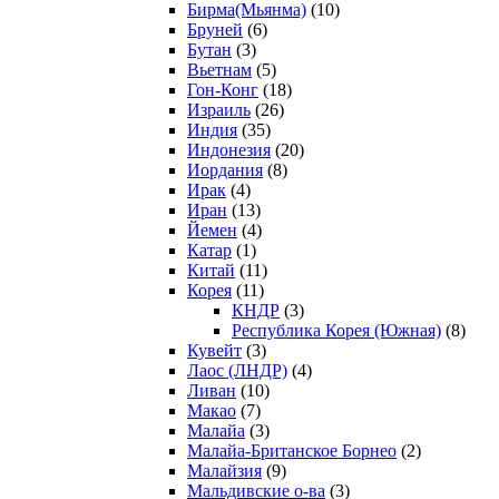
Бирма(Мьянма)
(10)
Бруней
(6)
Бутан
(3)
Вьетнам
(5)
Гон-Конг
(18)
Израиль
(26)
Индия
(35)
Индонезия
(20)
Иордания
(8)
Ирак
(4)
Иран
(13)
Йемен
(4)
Катар
(1)
Китай
(11)
Корея
(11)
КНДР
(3)
Республика Корея (Южная)
(8)
Кувейт
(3)
Лаос (ЛНДР)
(4)
Ливан
(10)
Макао
(7)
Малайа
(3)
Малайа-Британское Борнео
(2)
Малайзия
(9)
Мальдивские о-ва
(3)