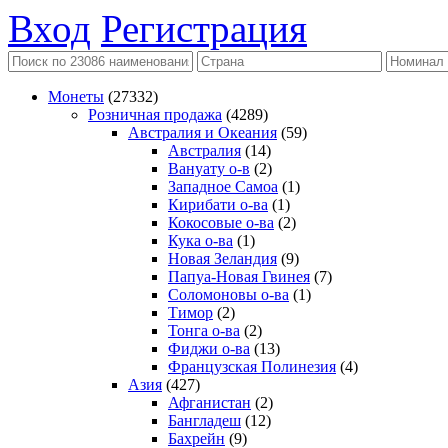
Вход
Регистрация
Монеты
(27332)
Розничная продажа
(4289)
Австралия и Океания
(59)
Австралия
(14)
Вануату о-в
(2)
Западное Самоа
(1)
Кирибати о-ва
(1)
Кокосовые о-ва
(2)
Кука о-ва
(1)
Новая Зеландия
(9)
Папуа-Новая Гвинея
(7)
Соломоновы о-ва
(1)
Тимор
(2)
Тонга о-ва
(2)
Фиджи о-ва
(13)
Французская Полинезия
(4)
Азия
(427)
Афганистан
(2)
Бангладеш
(12)
Бахрейн
(9)