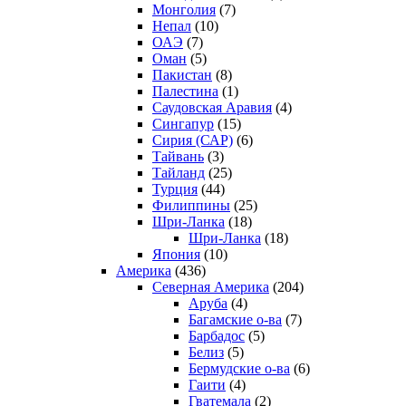
Монголия
(7)
Непал
(10)
ОАЭ
(7)
Оман
(5)
Пакистан
(8)
Палестина
(1)
Саудовская Аравия
(4)
Сингапур
(15)
Сирия (САР)
(6)
Тайвань
(3)
Тайланд
(25)
Турция
(44)
Филиппины
(25)
Шри-Ланка
(18)
Шри-Ланка
(18)
Япония
(10)
Америка
(436)
Северная Америка
(204)
Аруба
(4)
Багамские о-ва
(7)
Барбадос
(5)
Белиз
(5)
Бермудские о-ва
(6)
Гаити
(4)
Гватемала
(2)