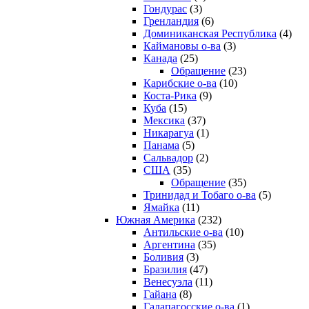
Гондурас
(3)
Гренландия
(6)
Доминиканская Республика
(4)
Каймановы о-ва
(3)
Канада
(25)
Обращение
(23)
Карибские о-ва
(10)
Коста-Рика
(9)
Куба
(15)
Мексика
(37)
Никарагуа
(1)
Панама
(5)
Сальвадор
(2)
США
(35)
Обращение
(35)
Тринидад и Тобаго о-ва
(5)
Ямайка
(11)
Южная Америка
(232)
Антильские о-ва
(10)
Аргентина
(35)
Боливия
(3)
Бразилия
(47)
Венесуэла
(11)
Гайана
(8)
Галапагосские о-ва
(1)