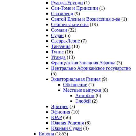
Руанда-Урунди
(1)
Сан-Томе и Принсипи
(1)
Свазиленд
(9)
Святой Елены и Вознесения о-ва
(1)
Сейшельские о-ва
(19)
Сомали
(32)
Судан
(5)
Сьерра-Леоне
(7)
Танзания
(10)
Тунис
(16)
Уганда
(13)
Французская Западная Африка
(3)
Центрально Африканское государство
(5)
Экваториальная Гвинея
(9)
Обращение
(1)
Местные выпуски
(8)
Аннобон
(6)
Элобей
(2)
Эритрея
(7)
Эфиопия
(10)
ЮАР
(56)
Южная Родезия
(6)
Южный Судан
(3)
Европа
(1853)