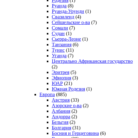
Родезия
(1)
Руанда
(8)
Руанда-Урунди
(1)
Свазиленд
(4)
Сейшельские о-ва
(7)
Сомали
(7)
Судан
(1)
Сьерра-Леоне
(1)
Танзания
(6)
Тунис
(11)
Уганда
(7)
Центрально Африканская государство
(2)
Эритрея
(5)
Эфиопия
(3)
ЮАР
(21)
Южная Родезия
(1)
Европа
(885)
Австрия
(33)
Азорские о-ва
(2)
Албания
(2)
Андорра
(2)
Бельгия
(2)
Болгария
(31)
Босния и Герцеговина
(6)