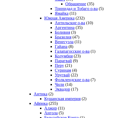
Обращение
(35)
Тринидад и Тобаго о-ва
(5)
Ямайка
(11)
Южная Америка
(232)
Антильские о-ва
(10)
Аргентина
(35)
Боливия
(3)
Бразилия
(47)
Венесуэла
(11)
Гайана
(8)
Галапагосские о-ва
(1)
Колумбия
(23)
Парагвай
(9)
Перу
(21)
Суринам
(4)
Уругвай
(22)
Фолклендские о-ва
(7)
Чили
(14)
Эквадор
(17)
Антика
(2)
Кушанская империя
(2)
Африка
(255)
Алжир
(11)
Ангола
(5)
Бельгийское Конго
(1)