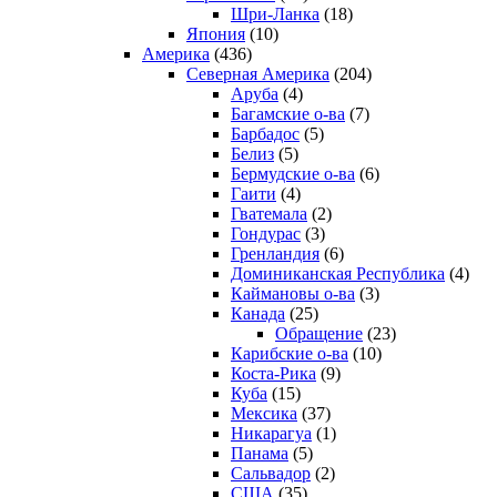
Шри-Ланка
(18)
Япония
(10)
Америка
(436)
Северная Америка
(204)
Аруба
(4)
Багамские о-ва
(7)
Барбадос
(5)
Белиз
(5)
Бермудские о-ва
(6)
Гаити
(4)
Гватемала
(2)
Гондурас
(3)
Гренландия
(6)
Доминиканская Республика
(4)
Каймановы о-ва
(3)
Канада
(25)
Обращение
(23)
Карибские о-ва
(10)
Коста-Рика
(9)
Куба
(15)
Мексика
(37)
Никарагуа
(1)
Панама
(5)
Сальвадор
(2)
США
(35)