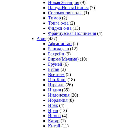
Новая Зеландия
(9)
Папуа-Новая Гвинея
(7)
Соломоновы о-ва
(1)
Тимор
(2)
Тонга о-ва
(2)
Фиджи о-ва
(13)
Французская Полинезия
(4)
Азия
(427)
Афганистан
(2)
Бангладеш
(12)
Бахрейн
(9)
Бирма(Мьянма)
(10)
Бруней
(6)
Бутан
(3)
Вьетнам
(5)
Гон-Конг
(18)
Израиль
(26)
Индия
(35)
Индонезия
(20)
Иордания
(8)
Ирак
(4)
Иран
(13)
Йемен
(4)
Катар
(1)
Китай
(11)