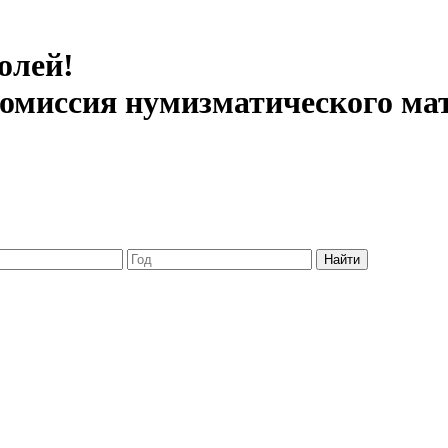
олей!
 комиссия нумизматического ма