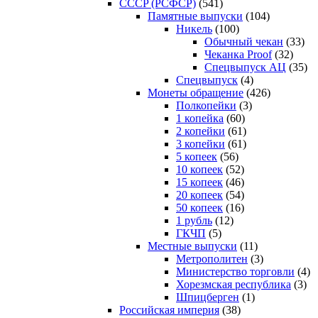
CCCP (РСФСР)
(541)
Памятные выпуски
(104)
Никель
(100)
Обычный чекан
(33)
Чеканка Proof
(32)
Спецвыпуск АЦ
(35)
Спецвыпуск
(4)
Монеты обращение
(426)
Полкопейки
(3)
1 копейка
(60)
2 копейки
(61)
3 копейки
(61)
5 копеек
(56)
10 копеек
(52)
15 копеек
(46)
20 копеек
(54)
50 копеек
(16)
1 рубль
(12)
ГКЧП
(5)
Местные выпуски
(11)
Метрополитен
(3)
Министерство торговли
(4)
Хорезмская республика
(3)
Шпицберген
(1)
Российская империя
(38)