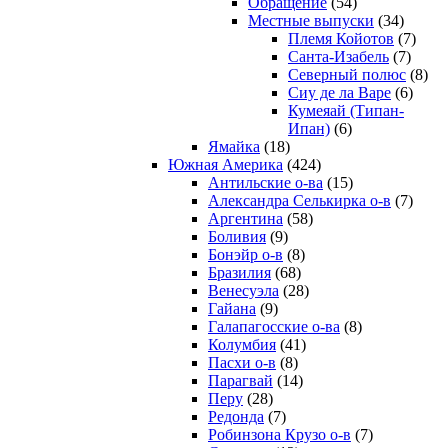
Обращение
(54)
Местные выпуски
(34)
Племя Койотов
(7)
Санта-Изабель
(7)
Северный полюс
(8)
Сиу де ла Варе
(6)
Кумеяай (Типан-
Ипан)
(6)
Ямайка
(18)
Южная Америка
(424)
Антильские о-ва
(15)
Александра Селькирка о-в
(7)
Аргентина
(58)
Боливия
(9)
Бонэйр о-в
(8)
Бразилия
(68)
Венесуэла
(28)
Гайана
(9)
Галапагосские о-ва
(8)
Колумбия
(41)
Пасхи о-в
(8)
Парагвай
(14)
Перу
(28)
Редонда
(7)
Робинзона Крузо о-в
(7)