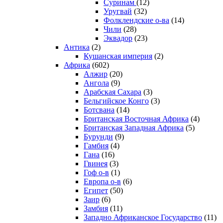
Суринам
(12)
Уругвай
(32)
Фолклендские о-ва
(14)
Чили
(28)
Эквадор
(23)
Антика
(2)
Кушанская империя
(2)
Африка
(602)
Алжир
(20)
Ангола
(9)
Арабская Сахара
(3)
Бельгийское Конго
(3)
Ботсвана
(14)
Британская Восточная Африка
(4)
Британская Западная Африка
(5)
Бурунди
(9)
Гамбия
(4)
Гана
(16)
Гвинея
(3)
Гоф о-в
(1)
Европа о-в
(6)
Египет
(50)
Заир
(6)
Замбия
(11)
Западно Африканское Государство
(11)