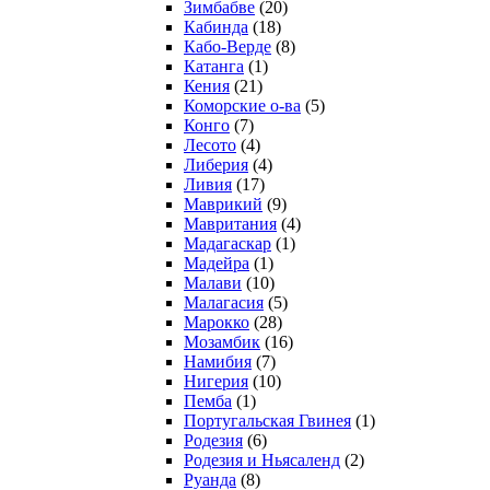
Зимбабве
(20)
Кабинда
(18)
Кабо-Верде
(8)
Катанга
(1)
Кения
(21)
Коморcкие о-ва
(5)
Конго
(7)
Лесото
(4)
Либерия
(4)
Ливия
(17)
Маврикий
(9)
Мавритания
(4)
Мадагаскар
(1)
Мадейра
(1)
Малави
(10)
Малагасия
(5)
Марокко
(28)
Мозамбик
(16)
Намибия
(7)
Нигерия
(10)
Пемба
(1)
Португальская Гвинея
(1)
Родезия
(6)
Родезия и Ньясаленд
(2)
Руанда
(8)