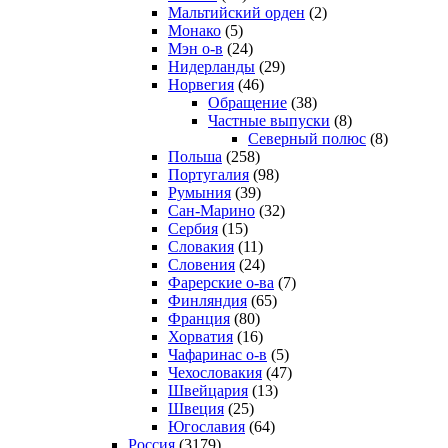
Мальтийский орден
(2)
Монако
(5)
Мэн о-в
(24)
Нидерланды
(29)
Норвегия
(46)
Обращение
(38)
Частные выпуски
(8)
Северный полюс
(8)
Польша
(258)
Португалия
(98)
Румыния
(39)
Сан-Марино
(32)
Сербия
(15)
Словакия
(11)
Словения
(24)
Фарерские о-ва
(7)
Финляндия
(65)
Франция
(80)
Хорватия
(16)
Чафаринас о-в
(5)
Чехословакия
(47)
Швейцария
(13)
Швеция
(25)
Югославия
(64)
Россия
(3179)