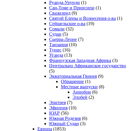
Руанда-Урунди
(1)
Сан-Томе и Принсипи
(1)
Свазиленд
(9)
Святой Елены и Вознесения о-ва
(1)
Сейшельские о-ва
(19)
Сомали
(32)
Судан
(5)
Сьерра-Леоне
(7)
Танзания
(10)
Тунис
(16)
Уганда
(13)
Французская Западная Африка
(3)
Центрально Африканское государство
(5)
Экваториальная Гвинея
(9)
Обращение
(1)
Местные выпуски
(8)
Аннобон
(6)
Элобей
(2)
Эритрея
(7)
Эфиопия
(10)
ЮАР
(56)
Южная Родезия
(6)
Южный Судан
(3)
Европа
(1853)