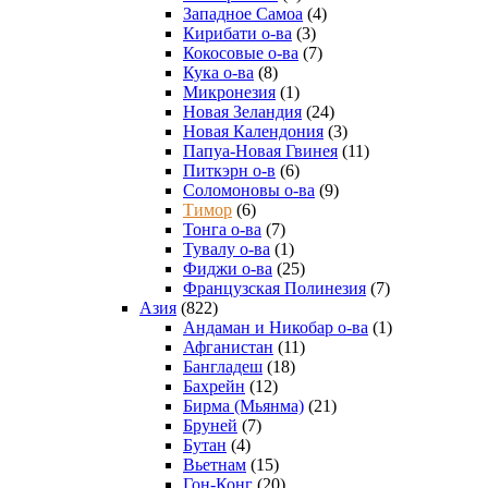
Западное Самоа
(4)
Кирибати о-ва
(3)
Кокосовые о-ва
(7)
Кука о-ва
(8)
Микронезия
(1)
Новая Зеландия
(24)
Новая Календония
(3)
Папуа-Новая Гвинея
(11)
Питкэрн о-в
(6)
Соломоновы о-ва
(9)
Тимор
(6)
Тонга о-ва
(7)
Тувалу о-ва
(1)
Фиджи о-ва
(25)
Французская Полинезия
(7)
Азия
(822)
Андаман и Никобар о-ва
(1)
Афганистан
(11)
Бангладеш
(18)
Бахрейн
(12)
Бирма (Мьянма)
(21)
Бруней
(7)
Бутан
(4)
Вьетнам
(15)
Гон-Конг
(20)