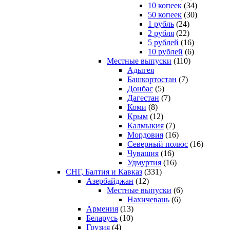
10 копеек
(34)
50 копеек
(30)
1 рубль
(24)
2 рубля
(22)
5 рублей
(16)
10 рублей
(6)
Местные выпуски
(110)
Адыгея
Башкортостан
(7)
Донбас
(5)
Дагестан
(7)
Коми
(8)
Крым
(12)
Калмыкия
(7)
Мордовия
(16)
Северный полюс
(16)
Чувашия
(16)
Удмуртия
(16)
СНГ, Балтия и Кавказ
(331)
Азербайджан
(12)
Местные выпуски
(6)
Нахичевань
(6)
Армения
(13)
Беларусь
(10)
Грузия
(4)