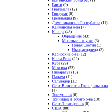
Британский Гондурас
(1)
Гаити
(9)
Гватемала
(12)
Гондурас
(8)
Гренландия
(9)
Доминиканская Республика
(11)
Каймановы о-ва
(7)
Канада
(48)
Обращение
(43)
Местные выпуски
(3)
Новая Скотия
(1)
Ньюфаундленд
(2)
Карибские о-ва
(12)
Коста-Рика
(22)
Куба
(29)
Мексика
(53)
Никарагуа
(13)
Панама
(11)
Сальвадор
(11)
Сент-Винсент и Гренадины о-ва
(1)
Тортуга о-в
(6)
Тринидад и Тобаго о-ва
(10)
Сент-Эстатиус о-в
(8)
США
(88)