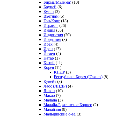
Бирма(Мьянма)
(10)
Бруней
(6)
Бутан
(3)
Вьетнам
(5)
Гон-Конг
(18)
Израиль
(26)
Индия
(35)
Индонезия
(20)
Иордания
(8)
Ирак
(4)
Иран
(13)
Йемен
(4)
Катар
(1)
Китай
(11)
Корея
(11)
КНДР
(3)
Республика Корея (Южная)
(8)
Кувейт
(3)
Лаос (ЛНДР)
(4)
Ливан
(10)
Макао
(7)
Малайа
(3)
Малайа-Британское Борнео
(2)
Малайзия
(9)
Мальдивские о-ва
(3)