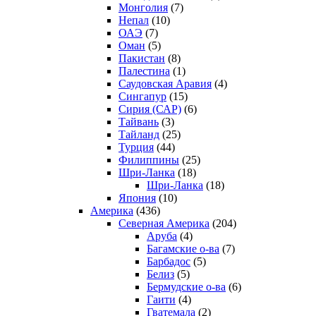
Монголия
(7)
Непал
(10)
ОАЭ
(7)
Оман
(5)
Пакистан
(8)
Палестина
(1)
Саудовская Аравия
(4)
Сингапур
(15)
Сирия (САР)
(6)
Тайвань
(3)
Тайланд
(25)
Турция
(44)
Филиппины
(25)
Шри-Ланка
(18)
Шри-Ланка
(18)
Япония
(10)
Америка
(436)
Северная Америка
(204)
Аруба
(4)
Багамские о-ва
(7)
Барбадос
(5)
Белиз
(5)
Бермудские о-ва
(6)
Гаити
(4)
Гватемала
(2)