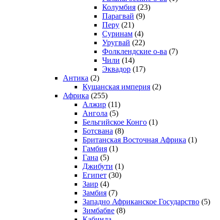
Колумбия
(23)
Парагвай
(9)
Перу
(21)
Суринам
(4)
Уругвай
(22)
Фолклендские о-ва
(7)
Чили
(14)
Эквадор
(17)
Антика
(2)
Кушанская империя
(2)
Африка
(255)
Алжир
(11)
Ангола
(5)
Бельгийское Конго
(1)
Ботсвана
(8)
Британская Восточная Африка
(1)
Гамбия
(1)
Гана
(5)
Джибути
(1)
Египет
(30)
Заир
(4)
Замбия
(7)
Западно Африканское Государство
(5)
Зимбабве
(8)
Кабинда