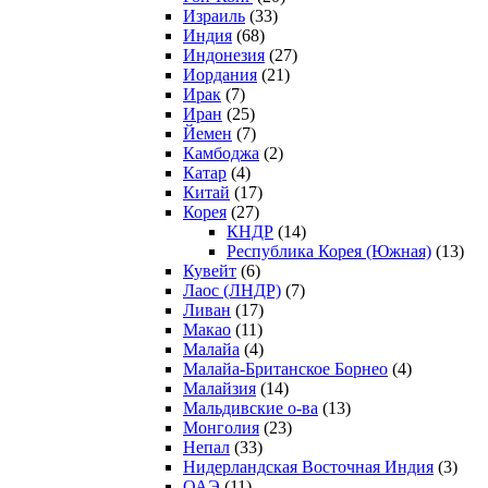
Израиль
(33)
Индия
(68)
Индонезия
(27)
Иордания
(21)
Ирак
(7)
Иран
(25)
Йемен
(7)
Камбоджа
(2)
Катар
(4)
Китай
(17)
Корея
(27)
КНДР
(14)
Республика Корея (Южная)
(13)
Кувейт
(6)
Лаос (ЛНДР)
(7)
Ливан
(17)
Макао
(11)
Малайа
(4)
Малайа-Британское Борнео
(4)
Малайзия
(14)
Мальдивские о-ва
(13)
Монголия
(23)
Непал
(33)
Нидерландская Восточная Индия
(3)
ОАЭ
(11)