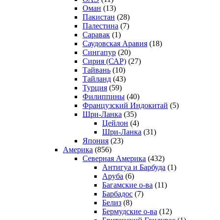
Оман
(13)
Пакистан
(28)
Палестина
(7)
Саравак
(1)
Саудовская Аравия
(18)
Сингапур
(20)
Сирия (САР)
(27)
Тайвань
(10)
Тайланд
(43)
Турция
(59)
Филиппины
(40)
Французский Индокитай
(5)
Шри-Ланка
(35)
Цейлон
(4)
Шри-Ланка
(31)
Япония
(23)
Америка
(856)
Северная Америка
(432)
Антигуа и Барбуда
(1)
Аруба
(6)
Багамские о-ва
(11)
Барбадос
(7)
Белиз
(8)
Бермудские о-ва
(12)