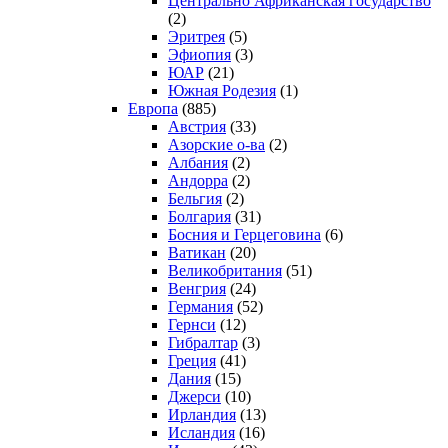
Центрально Африканская государство
(2)
Эритрея
(5)
Эфиопия
(3)
ЮАР
(21)
Южная Родезия
(1)
Европа
(885)
Австрия
(33)
Азорские о-ва
(2)
Албания
(2)
Андорра
(2)
Бельгия
(2)
Болгария
(31)
Босния и Герцеговина
(6)
Ватикан
(20)
Великобритания
(51)
Венгрия
(24)
Германия
(52)
Гернси
(12)
Гибралтар
(3)
Греция
(41)
Дания
(15)
Джерси
(10)
Ирландия
(13)
Исландия
(16)