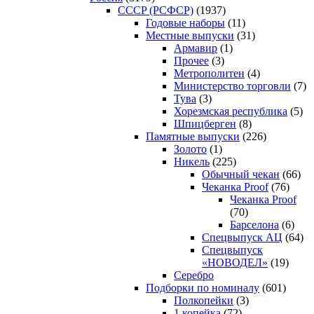
CCCP (РСФСР)
(1937)
Годовые наборы
(11)
Местные выпуски
(31)
Армавир
(1)
Прочее
(3)
Метрополитен
(4)
Министерство торговли
(7)
Тува
(3)
Хорезмская республика
(5)
Шпицберген
(8)
Памятные выпуски
(226)
Золото
(1)
Никель
(225)
Обычный чекан
(66)
Чеканка Proof
(76)
Чеканка Proof
(70)
Барселона
(6)
Спецвыпуск АЦ
(64)
Спецвыпуск
«НОВОДЕЛ»
(19)
Серебро
Подборки по номиналу
(601)
Полкопейки
(3)
1 копейка
(72)