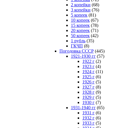
2 копейки
(68)
3 копейки
(76)
5 копеек
(81)
10 копеек
(67)
15 копеек
(78)
20 копеек
(71)
50 копеек
(42)
1 рубль
(35)
ГКЧП
(8)
Погодовка СССР
(445)
1921-1930 гг
(57)
1922 г
(2)
1923 г
(4)
1924 г
(11)
1925 г
(6)
1926 г
(5)
1927 г
(8)
1928 г
(9)
1929 г
(5)
1930 г
(7)
1931-1940 гг
(65)
1931 г
(6)
1932 г
(6)
1933 г
(5)