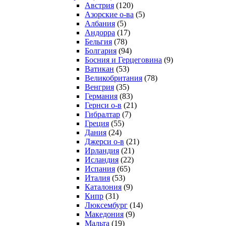
Австрия
(120)
Азорские о-ва
(5)
Албания
(5)
Андорра
(17)
Бельгия
(78)
Болгария
(94)
Босния и Герцеговина
(9)
Ватикан
(53)
Великобритания
(78)
Венгрия
(35)
Германия
(83)
Гернси о-в
(21)
Гибралтар
(7)
Греция
(55)
Дания
(24)
Джерси о-в
(21)
Ирландия
(21)
Исландия
(22)
Испания
(65)
Италия
(53)
Каталония
(9)
Кипр
(31)
Люксембург
(14)
Македония
(9)
Мальта
(19)