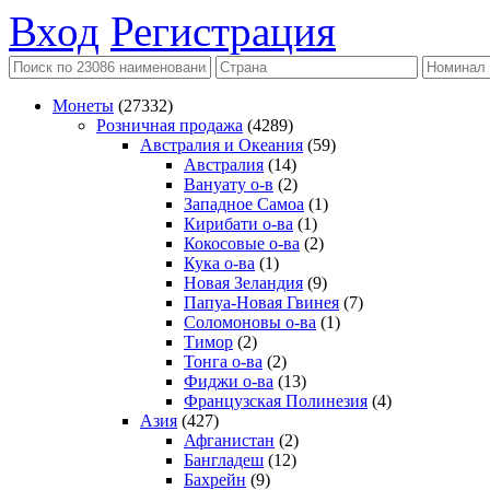
Вход
Регистрация
Монеты
(27332)
Розничная продажа
(4289)
Австралия и Океания
(59)
Австралия
(14)
Вануату о-в
(2)
Западное Самоа
(1)
Кирибати о-ва
(1)
Кокосовые о-ва
(2)
Кука о-ва
(1)
Новая Зеландия
(9)
Папуа-Новая Гвинея
(7)
Соломоновы о-ва
(1)
Тимор
(2)
Тонга о-ва
(2)
Фиджи о-ва
(13)
Французская Полинезия
(4)
Азия
(427)
Афганистан
(2)
Бангладеш
(12)
Бахрейн
(9)