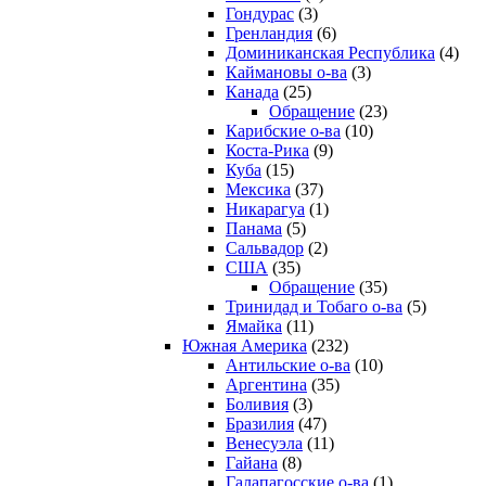
Гондурас
(3)
Гренландия
(6)
Доминиканская Республика
(4)
Каймановы о-ва
(3)
Канада
(25)
Обращение
(23)
Карибские о-ва
(10)
Коста-Рика
(9)
Куба
(15)
Мексика
(37)
Никарагуа
(1)
Панама
(5)
Сальвадор
(2)
США
(35)
Обращение
(35)
Тринидад и Тобаго о-ва
(5)
Ямайка
(11)
Южная Америка
(232)
Антильские о-ва
(10)
Аргентина
(35)
Боливия
(3)
Бразилия
(47)
Венесуэла
(11)
Гайана
(8)
Галапагосские о-ва
(1)