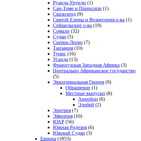
Руанда-Урунди
(1)
Сан-Томе и Принсипи
(1)
Свазиленд
(9)
Святой Елены и Вознесения о-ва
(1)
Сейшельские о-ва
(19)
Сомали
(32)
Судан
(5)
Сьерра-Леоне
(7)
Танзания
(10)
Тунис
(16)
Уганда
(13)
Французская Западная Африка
(3)
Центрально Африканское государство
(5)
Экваториальная Гвинея
(9)
Обращение
(1)
Местные выпуски
(8)
Аннобон
(6)
Элобей
(2)
Эритрея
(7)
Эфиопия
(10)
ЮАР
(56)
Южная Родезия
(6)
Южный Судан
(3)
Европа
(1853)