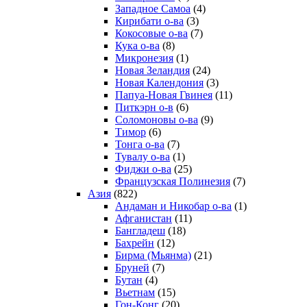
Западное Самоа
(4)
Кирибати о-ва
(3)
Кокосовые о-ва
(7)
Кука о-ва
(8)
Микронезия
(1)
Новая Зеландия
(24)
Новая Календония
(3)
Папуа-Новая Гвинея
(11)
Питкэрн о-в
(6)
Соломоновы о-ва
(9)
Тимор
(6)
Тонга о-ва
(7)
Тувалу о-ва
(1)
Фиджи о-ва
(25)
Французская Полинезия
(7)
Азия
(822)
Андаман и Никобар о-ва
(1)
Афганистан
(11)
Бангладеш
(18)
Бахрейн
(12)
Бирма (Мьянма)
(21)
Бруней
(7)
Бутан
(4)
Вьетнам
(15)
Гон-Конг
(20)