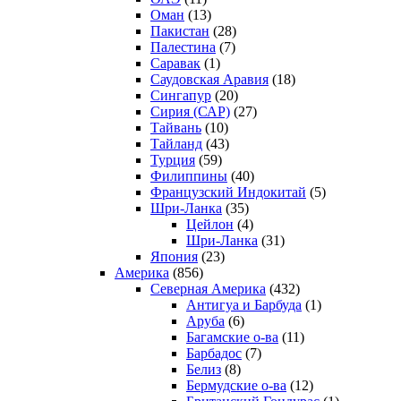
Оман
(13)
Пакистан
(28)
Палестина
(7)
Саравак
(1)
Саудовская Аравия
(18)
Сингапур
(20)
Сирия (САР)
(27)
Тайвань
(10)
Тайланд
(43)
Турция
(59)
Филиппины
(40)
Французский Индокитай
(5)
Шри-Ланка
(35)
Цейлон
(4)
Шри-Ланка
(31)
Япония
(23)
Америка
(856)
Северная Америка
(432)
Антигуа и Барбуда
(1)
Аруба
(6)
Багамские о-ва
(11)
Барбадос
(7)
Белиз
(8)
Бермудские о-ва
(12)