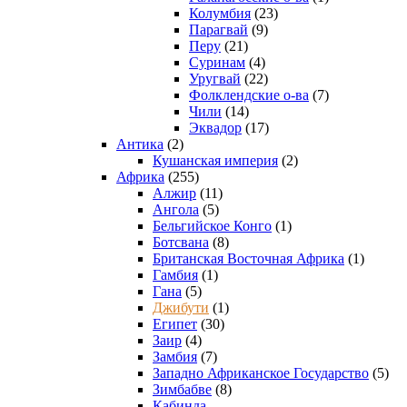
Колумбия
(23)
Парагвай
(9)
Перу
(21)
Суринам
(4)
Уругвай
(22)
Фолклендские о-ва
(7)
Чили
(14)
Эквадор
(17)
Антика
(2)
Кушанская империя
(2)
Африка
(255)
Алжир
(11)
Ангола
(5)
Бельгийское Конго
(1)
Ботсвана
(8)
Британская Восточная Африка
(1)
Гамбия
(1)
Гана
(5)
Джибути
(1)
Египет
(30)
Заир
(4)
Замбия
(7)
Западно Африканское Государство
(5)
Зимбабве
(8)
Кабинда