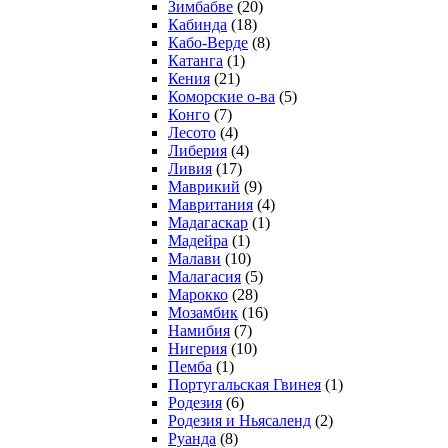
Зимбабве
(20)
Кабинда
(18)
Кабо-Верде
(8)
Катанга
(1)
Кения
(21)
Коморcкие о-ва
(5)
Конго
(7)
Лесото
(4)
Либерия
(4)
Ливия
(17)
Маврикий
(9)
Мавритания
(4)
Мадагаскар
(1)
Мадейра
(1)
Малави
(10)
Малагасия
(5)
Марокко
(28)
Мозамбик
(16)
Намибия
(7)
Нигерия
(10)
Пемба
(1)
Португальская Гвинея
(1)
Родезия
(6)
Родезия и Ньясаленд
(2)
Руанда
(8)