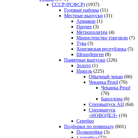
CCCP (РСФСР)
(1937)
Годовые наборы
(11)
Местные выпуски
(31)
Армавир
(1)
Прочее
(3)
Метрополитен
(4)
Министерство торговли
(7)
Тува
(3)
Хорезмская республика
(5)
Шпицберген
(8)
Памятные выпуски
(226)
Золото
(1)
Никель
(225)
Обычный чекан
(66)
Чеканка Proof
(76)
Чеканка Proof
(70)
Барселона
(6)
Спецвыпуск АЦ
(64)
Спецвыпуск
«НОВОДЕЛ»
(19)
Серебро
Подборки по номиналу
(601)
Полкопейки
(3)
1 копейка
(72)