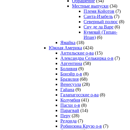
Обращение
(54)
Местные выпуски
(34)
Племя Койотов
(7)
Санта-Изабель
(7)
Северный полюс
(8)
Сиу де ла Варе
(6)
Кумеяай (Типан-
Ипан)
(6)
Ямайка
(18)
Южная Америка
(424)
Антильские о-ва
(15)
Александра Селькирка о-в
(7)
Аргентина
(58)
Боливия
(9)
Бонэйр о-в
(8)
Бразилия
(68)
Венесуэла
(28)
Гайана
(9)
Галапагосские о-ва
(8)
Колумбия
(41)
Пасхи о-в
(8)
Парагвай
(14)
Перу
(28)
Редонда
(7)
Робинзона Крузо о-в
(7)