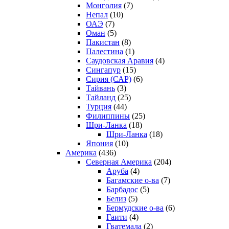
Монголия
(7)
Непал
(10)
ОАЭ
(7)
Оман
(5)
Пакистан
(8)
Палестина
(1)
Саудовская Аравия
(4)
Сингапур
(15)
Сирия (САР)
(6)
Тайвань
(3)
Тайланд
(25)
Турция
(44)
Филиппины
(25)
Шри-Ланка
(18)
Шри-Ланка
(18)
Япония
(10)
Америка
(436)
Северная Америка
(204)
Аруба
(4)
Багамские о-ва
(7)
Барбадос
(5)
Белиз
(5)
Бермудские о-ва
(6)
Гаити
(4)
Гватемала
(2)