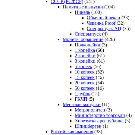
CCCP (РСФСР)
(541)
Памятные выпуски
(104)
Никель
(100)
Обычный чекан
(33)
Чеканка Proof
(32)
Спецвыпуск АЦ
(35)
Спецвыпуск
(4)
Монеты обращение
(426)
Полкопейки
(3)
1 копейка
(60)
2 копейки
(61)
3 копейки
(61)
5 копеек
(56)
10 копеек
(52)
15 копеек
(46)
20 копеек
(54)
50 копеек
(16)
1 рубль
(12)
ГКЧП
(5)
Местные выпуски
(11)
Метрополитен
(3)
Министерство торговли
(4)
Хорезмская республика
(3)
Шпицберген
(1)
Российская империя
(38)