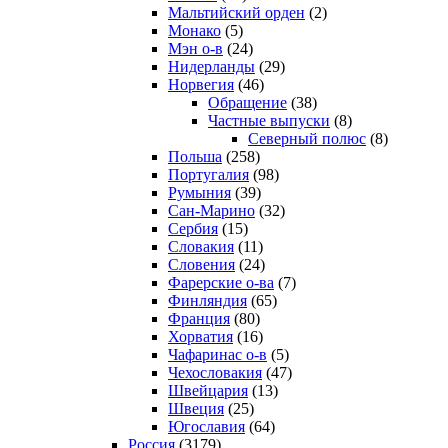
Мальтийский орден
(2)
Монако
(5)
Мэн о-в
(24)
Нидерланды
(29)
Норвегия
(46)
Обращение
(38)
Частные выпуски
(8)
Северный полюс
(8)
Польша
(258)
Португалия
(98)
Румыния
(39)
Сан-Марино
(32)
Сербия
(15)
Словакия
(11)
Словения
(24)
Фарерские о-ва
(7)
Финляндия
(65)
Франция
(80)
Хорватия
(16)
Чафаринас о-в
(5)
Чехословакия
(47)
Швейцария
(13)
Швеция
(25)
Югославия
(64)
Россия
(3179)