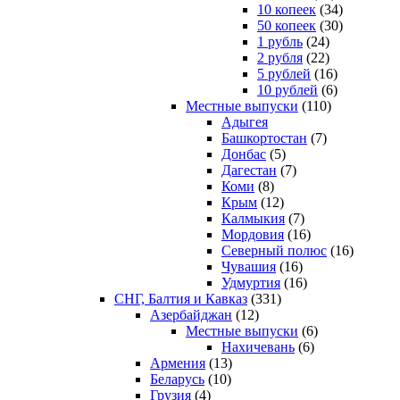
10 копеек
(34)
50 копеек
(30)
1 рубль
(24)
2 рубля
(22)
5 рублей
(16)
10 рублей
(6)
Местные выпуски
(110)
Адыгея
Башкортостан
(7)
Донбас
(5)
Дагестан
(7)
Коми
(8)
Крым
(12)
Калмыкия
(7)
Мордовия
(16)
Северный полюс
(16)
Чувашия
(16)
Удмуртия
(16)
СНГ, Балтия и Кавказ
(331)
Азербайджан
(12)
Местные выпуски
(6)
Нахичевань
(6)
Армения
(13)
Беларусь
(10)
Грузия
(4)