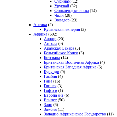
Суринам
(12)
Уругвай
(32)
Фолклендские о-ва
(14)
Чили
(28)
Эквадор
(23)
Антика
(2)
Кушанская империя
(2)
Африка
(602)
Алжир
(20)
Ангола
(9)
Арабская Сахара
(3)
Бельгийское Конго
(3)
Ботсвана
(14)
Британская Восточная Африка
(4)
Британская Западная Африка
(5)
Бурунди
(9)
Гамбия
(4)
Гана
(16)
Гвинея
(3)
Гоф о-в
(1)
Европа о-в
(6)
Египет
(50)
Заир
(6)
Замбия
(11)
Западно Африканское Государство
(11)