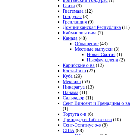
Британский Гондурас
(1)
Гаити
(9)
Гватемала
(12)
Гондурас
(8)
Гренландия
(9)
Доминиканская Республика
(11)
Каймановы о-ва
(7)
Канада
(48)
Обращение
(43)
Местные выпуски
(3)
Новая Скотия
(1)
Ньюфаундленд
(2)
Карибские о-ва
(12)
Коста-Рика
(22)
Куба
(29)
Мексика
(53)
Никарагуа
(13)
Панама
(11)
Сальвадор
(11)
Сент-Винсент и Гренадины о-ва
(1)
Тортуга о-в
(6)
Тринидад и Тобаго о-ва
(10)
Сент-Эстатиус о-в
(8)
США
(88)