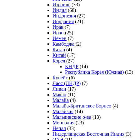
Израиль
(33)
Индия
(68)
Индонезия
(27)
Иордания
(21)
Ирак
(7)
Иран
(25)
Йемен
(7)
Камбоджа
(2)
Катар
(4)
Китай
(17)
Корея
(27)
КНДР
(14)
Республика Корея (Южная)
(13)
Кувейт
(6)
Лаос (ЛНДР)
(7)
Ливан
(17)
Макао
(11)
Малайа
(4)
Малайа-Британское Борнео
(4)
Малайзия
(14)
Мальдивские о-ва
(13)
Монголия
(23)
Непал
(33)
Нидерландская Восточная Индия
(3)
ОАЭ
(11)