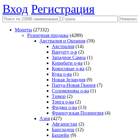
Вход
Регистрация
Монеты
(27332)
Розничная продажа
(4289)
Австралия и Океания
(59)
Австралия
(14)
Вануату о-в
(2)
Западное Самоа
(1)
Кирибати о-ва
(1)
Кокосовые о-ва
(2)
Кука о-ва
(1)
Новая Зеландия
(9)
Папуа-Новая Гвинея
(7)
Соломоновы о-ва
(1)
Тимор
(2)
Тонга о-ва
(2)
Фиджи о-ва
(13)
Французская Полинезия
(4)
Азия
(427)
Афганистан
(2)
Бангладеш
(12)
Бахрейн
(9)