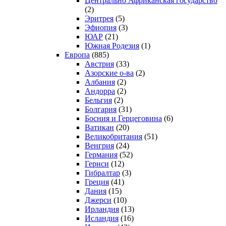
Центрально Африканская государство
(2)
Эритрея
(5)
Эфиопия
(3)
ЮАР
(21)
Южная Родезия
(1)
Европа
(885)
Австрия
(33)
Азорские о-ва
(2)
Албания
(2)
Андорра
(2)
Бельгия
(2)
Болгария
(31)
Босния и Герцеговина
(6)
Ватикан
(20)
Великобритания
(51)
Венгрия
(24)
Германия
(52)
Гернси
(12)
Гибралтар
(3)
Греция
(41)
Дания
(15)
Джерси
(10)
Ирландия
(13)
Исландия
(16)