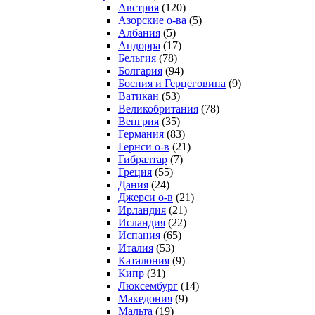
Австрия
(120)
Азорские о-ва
(5)
Албания
(5)
Андорра
(17)
Бельгия
(78)
Болгария
(94)
Босния и Герцеговина
(9)
Ватикан
(53)
Великобритания
(78)
Венгрия
(35)
Германия
(83)
Гернси о-в
(21)
Гибралтар
(7)
Греция
(55)
Дания
(24)
Джерси о-в
(21)
Ирландия
(21)
Исландия
(22)
Испания
(65)
Италия
(53)
Каталония
(9)
Кипр
(31)
Люксембург
(14)
Македония
(9)
Мальта
(19)