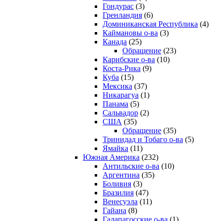
Гондурас
(3)
Гренландия
(6)
Доминиканская Республика
(4)
Каймановы о-ва
(3)
Канада
(25)
Обращение
(23)
Карибские о-ва
(10)
Коста-Рика
(9)
Куба
(15)
Мексика
(37)
Никарагуа
(1)
Панама
(5)
Сальвадор
(2)
США
(35)
Обращение
(35)
Тринидад и Тобаго о-ва
(5)
Ямайка
(11)
Южная Америка
(232)
Антильские о-ва
(10)
Аргентина
(35)
Боливия
(3)
Бразилия
(47)
Венесуэла
(11)
Гайана
(8)
Галапагосские о-ва
(1)