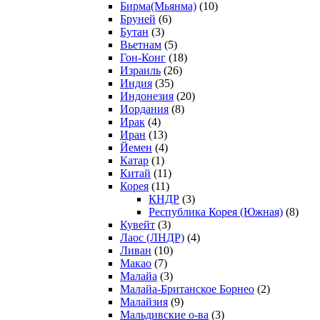
Бирма(Мьянма)
(10)
Бруней
(6)
Бутан
(3)
Вьетнам
(5)
Гон-Конг
(18)
Израиль
(26)
Индия
(35)
Индонезия
(20)
Иордания
(8)
Ирак
(4)
Иран
(13)
Йемен
(4)
Катар
(1)
Китай
(11)
Корея
(11)
КНДР
(3)
Республика Корея (Южная)
(8)
Кувейт
(3)
Лаос (ЛНДР)
(4)
Ливан
(10)
Макао
(7)
Малайа
(3)
Малайа-Британское Борнео
(2)
Малайзия
(9)
Мальдивские о-ва
(3)