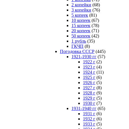
2 копейки
(68)
3 копейки
(76)
5 копеек
(81)
10 копеек
(67)
15 копеек
(78)
20 копеек
(71)
50 копеек
(42)
1 рубль
(35)
ГКЧП
(8)
Погодовка СССР
(445)
1921-1930 гг
(57)
1922 г
(2)
1923 г
(4)
1924 г
(11)
1925 г
(6)
1926 г
(5)
1927 г
(8)
1928 г
(9)
1929 г
(5)
1930 г
(7)
1931-1940 гг
(65)
1931 г
(6)
1932 г
(6)
1933 г
(5)