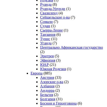
Родезия
(1)
Руанда
(8)
Руанда-Урунди
(1)
Свазиленд
(4)
Сейшельские о-ва
(7)
Сомали
(7)
Судан
(1)
Сьерра-Леоне
(1)
Танзания
(6)
Тунис
(11)
Уганда
(7)
Центрально Африканская государство
(2)
Эритрея
(5)
Эфиопия
(3)
ЮАР
(21)
Южная Родезия
(1)
Европа
(885)
Австрия
(33)
Азорские о-ва
(2)
Албания
(2)
Андорра
(2)
Бельгия
(2)
Болгария
(31)
Босния и Герцеговина
(6)