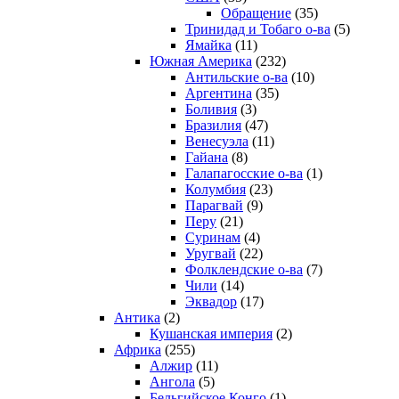
Обращение
(35)
Тринидад и Тобаго о-ва
(5)
Ямайка
(11)
Южная Америка
(232)
Антильские о-ва
(10)
Аргентина
(35)
Боливия
(3)
Бразилия
(47)
Венесуэла
(11)
Гайана
(8)
Галапагосские о-ва
(1)
Колумбия
(23)
Парагвай
(9)
Перу
(21)
Суринам
(4)
Уругвай
(22)
Фолклендские о-ва
(7)
Чили
(14)
Эквадор
(17)
Антика
(2)
Кушанская империя
(2)
Африка
(255)
Алжир
(11)
Ангола
(5)
Бельгийское Конго
(1)