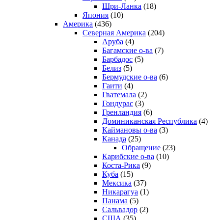
Шри-Ланка
(18)
Япония
(10)
Америка
(436)
Северная Америка
(204)
Аруба
(4)
Багамские о-ва
(7)
Барбадос
(5)
Белиз
(5)
Бермудские о-ва
(6)
Гаити
(4)
Гватемала
(2)
Гондурас
(3)
Гренландия
(6)
Доминиканская Республика
(4)
Каймановы о-ва
(3)
Канада
(25)
Обращение
(23)
Карибские о-ва
(10)
Коста-Рика
(9)
Куба
(15)
Мексика
(37)
Никарагуа
(1)
Панама
(5)
Сальвадор
(2)
США
(35)