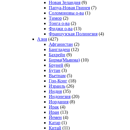
Новая Зеландия
(9)
Папуа-Новая Гвинея
(7)
Соломоновы о-ва
(1)
Тимор
(2)
Тонга о-ва
(2)
Фиджи о-ва
(13)
Французская Полинезия
(4)
Азия
(427)
Афганистан
(2)
Бангладеш
(12)
Бахрейн
(9)
Бирма(Мьянма)
(10)
Бруней
(6)
Бутан
(3)
Вьетнам
(5)
Гон-Конг
(18)
Израиль
(26)
Индия
(35)
Индонезия
(20)
Иордания
(8)
Ирак
(4)
Иран
(13)
Йемен
(4)
Катар
(1)
Китай
(11)