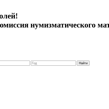
олей!
 комиссия нумизматического ма