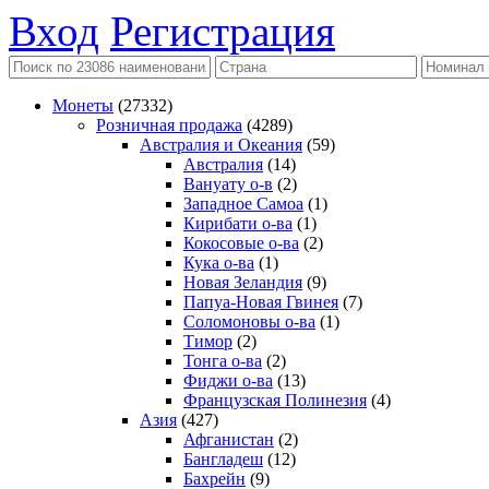
Вход
Регистрация
Монеты
(27332)
Розничная продажа
(4289)
Австралия и Океания
(59)
Австралия
(14)
Вануату о-в
(2)
Западное Самоа
(1)
Кирибати о-ва
(1)
Кокосовые о-ва
(2)
Кука о-ва
(1)
Новая Зеландия
(9)
Папуа-Новая Гвинея
(7)
Соломоновы о-ва
(1)
Тимор
(2)
Тонга о-ва
(2)
Фиджи о-ва
(13)
Французская Полинезия
(4)
Азия
(427)
Афганистан
(2)
Бангладеш
(12)
Бахрейн
(9)