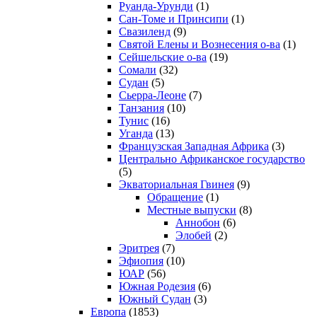
Руанда-Урунди
(1)
Сан-Томе и Принсипи
(1)
Свазиленд
(9)
Святой Елены и Вознесения о-ва
(1)
Сейшельские о-ва
(19)
Сомали
(32)
Судан
(5)
Сьерра-Леоне
(7)
Танзания
(10)
Тунис
(16)
Уганда
(13)
Французская Западная Африка
(3)
Центрально Африканское государство
(5)
Экваториальная Гвинея
(9)
Обращение
(1)
Местные выпуски
(8)
Аннобон
(6)
Элобей
(2)
Эритрея
(7)
Эфиопия
(10)
ЮАР
(56)
Южная Родезия
(6)
Южный Судан
(3)
Европа
(1853)