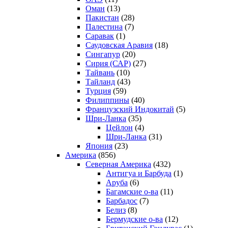
Оман
(13)
Пакистан
(28)
Палестина
(7)
Саравак
(1)
Саудовская Аравия
(18)
Сингапур
(20)
Сирия (САР)
(27)
Тайвань
(10)
Тайланд
(43)
Турция
(59)
Филиппины
(40)
Французский Индокитай
(5)
Шри-Ланка
(35)
Цейлон
(4)
Шри-Ланка
(31)
Япония
(23)
Америка
(856)
Северная Америка
(432)
Антигуа и Барбуда
(1)
Аруба
(6)
Багамские о-ва
(11)
Барбадос
(7)
Белиз
(8)
Бермудские о-ва
(12)