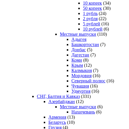
10 копеек
(34)
50 копеек
(30)
1 рубль
(24)
2 рубля
(22)
5 рублей
(16)
10 рублей
(6)
Местные выпуски
(110)
Адыгея
Башкортостан
(7)
Донбас
(5)
Дагестан
(7)
Коми
(8)
Крым
(12)
Калмыкия
(7)
Мордовия
(16)
Северный полюс
(16)
Чувашия
(16)
Удмуртия
(16)
СНГ, Балтия и Кавказ
(331)
Азербайджан
(12)
Местные выпуски
(6)
Нахичевань
(6)
Армения
(13)
Беларусь
(10)
Грузия
(4)