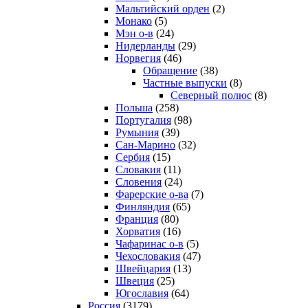
Мальтийский орден
(2)
Монако
(5)
Мэн о-в
(24)
Нидерланды
(29)
Норвегия
(46)
Обращение
(38)
Частные выпуски
(8)
Северный полюс
(8)
Польша
(258)
Португалия
(98)
Румыния
(39)
Сан-Марино
(32)
Сербия
(15)
Словакия
(11)
Словения
(24)
Фарерские о-ва
(7)
Финляндия
(65)
Франция
(80)
Хорватия
(16)
Чафаринас о-в
(5)
Чехословакия
(47)
Швейцария
(13)
Швеция
(25)
Югославия
(64)
Россия
(3179)