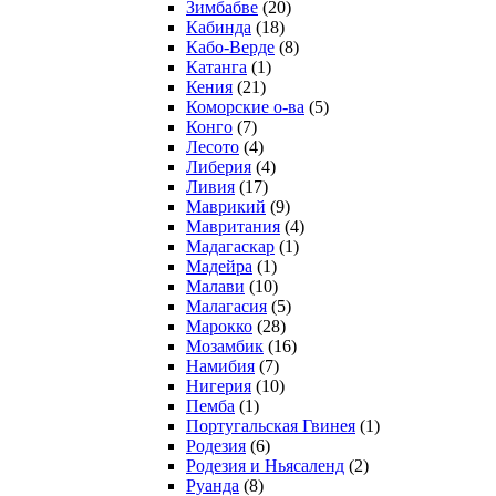
Зимбабве
(20)
Кабинда
(18)
Кабо-Верде
(8)
Катанга
(1)
Кения
(21)
Коморcкие о-ва
(5)
Конго
(7)
Лесото
(4)
Либерия
(4)
Ливия
(17)
Маврикий
(9)
Мавритания
(4)
Мадагаскар
(1)
Мадейра
(1)
Малави
(10)
Малагасия
(5)
Марокко
(28)
Мозамбик
(16)
Намибия
(7)
Нигерия
(10)
Пемба
(1)
Португальская Гвинея
(1)
Родезия
(6)
Родезия и Ньясаленд
(2)
Руанда
(8)