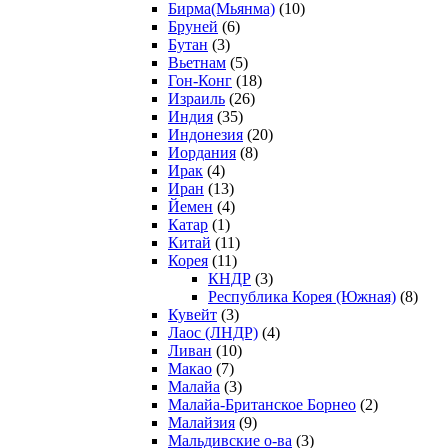
Бирма(Мьянма)
(10)
Бруней
(6)
Бутан
(3)
Вьетнам
(5)
Гон-Конг
(18)
Израиль
(26)
Индия
(35)
Индонезия
(20)
Иордания
(8)
Ирак
(4)
Иран
(13)
Йемен
(4)
Катар
(1)
Китай
(11)
Корея
(11)
КНДР
(3)
Республика Корея (Южная)
(8)
Кувейт
(3)
Лаос (ЛНДР)
(4)
Ливан
(10)
Макао
(7)
Малайа
(3)
Малайа-Британское Борнео
(2)
Малайзия
(9)
Мальдивские о-ва
(3)