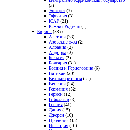
Центрально Африканская государство
(2)
Эритрея
(5)
Эфиопия
(3)
ЮАР
(21)
Южная Родезия
(1)
Европа
(885)
Австрия
(33)
Азорские о-ва
(2)
Албания
(2)
Андорра
(2)
Бельгия
(2)
Болгария
(31)
Босния и Герцеговина
(6)
Ватикан
(20)
Великобритания
(51)
Венгрия
(24)
Германия
(52)
Гернси
(12)
Гибралтар
(3)
Греция
(41)
Дания
(15)
Джерси
(10)
Ирландия
(13)
Исландия
(16)