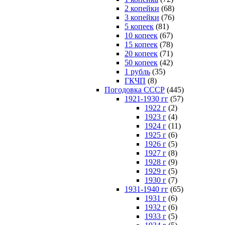
2 копейки
(68)
3 копейки
(76)
5 копеек
(81)
10 копеек
(67)
15 копеек
(78)
20 копеек
(71)
50 копеек
(42)
1 рубль
(35)
ГКЧП
(8)
Погодовка СССР
(445)
1921-1930 гг
(57)
1922 г
(2)
1923 г
(4)
1924 г
(11)
1925 г
(6)
1926 г
(5)
1927 г
(8)
1928 г
(9)
1929 г
(5)
1930 г
(7)
1931-1940 гг
(65)
1931 г
(6)
1932 г
(6)
1933 г
(5)