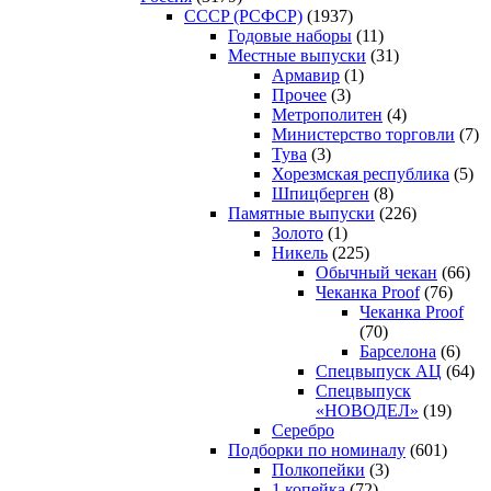
CCCP (РСФСР)
(1937)
Годовые наборы
(11)
Местные выпуски
(31)
Армавир
(1)
Прочее
(3)
Метрополитен
(4)
Министерство торговли
(7)
Тува
(3)
Хорезмская республика
(5)
Шпицберген
(8)
Памятные выпуски
(226)
Золото
(1)
Никель
(225)
Обычный чекан
(66)
Чеканка Proof
(76)
Чеканка Proof
(70)
Барселона
(6)
Спецвыпуск АЦ
(64)
Спецвыпуск
«НОВОДЕЛ»
(19)
Серебро
Подборки по номиналу
(601)
Полкопейки
(3)
1 копейка
(72)