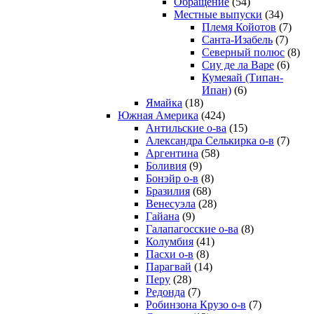
Обращение
(54)
Местные выпуски
(34)
Племя Койотов
(7)
Санта-Изабель
(7)
Северный полюс
(8)
Сиу де ла Варе
(6)
Кумеяай (Типан-
Ипан)
(6)
Ямайка
(18)
Южная Америка
(424)
Антильские о-ва
(15)
Александра Селькирка о-в
(7)
Аргентина
(58)
Боливия
(9)
Бонэйр о-в
(8)
Бразилия
(68)
Венесуэла
(28)
Гайана
(9)
Галапагосские о-ва
(8)
Колумбия
(41)
Пасхи о-в
(8)
Парагвай
(14)
Перу
(28)
Редонда
(7)
Робинзона Крузо о-в
(7)