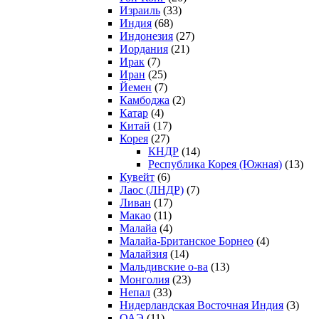
Израиль
(33)
Индия
(68)
Индонезия
(27)
Иордания
(21)
Ирак
(7)
Иран
(25)
Йемен
(7)
Камбоджа
(2)
Катар
(4)
Китай
(17)
Корея
(27)
КНДР
(14)
Республика Корея (Южная)
(13)
Кувейт
(6)
Лаос (ЛНДР)
(7)
Ливан
(17)
Макао
(11)
Малайа
(4)
Малайа-Британское Борнео
(4)
Малайзия
(14)
Мальдивские о-ва
(13)
Монголия
(23)
Непал
(33)
Нидерландская Восточная Индия
(3)
ОАЭ
(11)