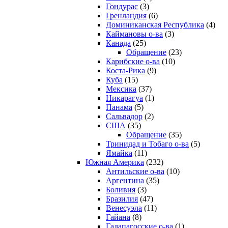
Гондурас
(3)
Гренландия
(6)
Доминиканская Республика
(4)
Каймановы о-ва
(3)
Канада
(25)
Обращение
(23)
Карибские о-ва
(10)
Коста-Рика
(9)
Куба
(15)
Мексика
(37)
Никарагуа
(1)
Панама
(5)
Сальвадор
(2)
США
(35)
Обращение
(35)
Тринидад и Тобаго о-ва
(5)
Ямайка
(11)
Южная Америка
(232)
Антильские о-ва
(10)
Аргентина
(35)
Боливия
(3)
Бразилия
(47)
Венесуэла
(11)
Гайана
(8)
Галапагосские о-ва
(1)