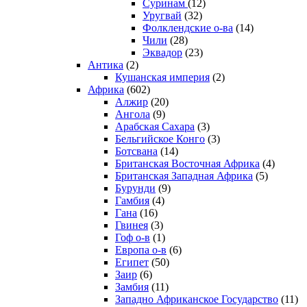
Суринам
(12)
Уругвай
(32)
Фолклендские о-ва
(14)
Чили
(28)
Эквадор
(23)
Антика
(2)
Кушанская империя
(2)
Африка
(602)
Алжир
(20)
Ангола
(9)
Арабская Сахара
(3)
Бельгийское Конго
(3)
Ботсвана
(14)
Британская Восточная Африка
(4)
Британская Западная Африка
(5)
Бурунди
(9)
Гамбия
(4)
Гана
(16)
Гвинея
(3)
Гоф о-в
(1)
Европа о-в
(6)
Египет
(50)
Заир
(6)
Замбия
(11)
Западно Африканское Государство
(11)