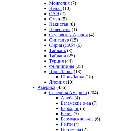
Монголия
(7)
Непал
(10)
ОАЭ
(7)
Оман
(5)
Пакистан
(8)
Палестина
(1)
Саудовская Аравия
(4)
Сингапур
(15)
Сирия (САР)
(6)
Тайвань
(3)
Тайланд
(25)
Турция
(44)
Филиппины
(25)
Шри-Ланка
(18)
Шри-Ланка
(18)
Япония
(10)
Америка
(436)
Северная Америка
(204)
Аруба
(4)
Багамские о-ва
(7)
Барбадос
(5)
Белиз
(5)
Бермудские о-ва
(6)
Гаити
(4)
Гватемала
(2)