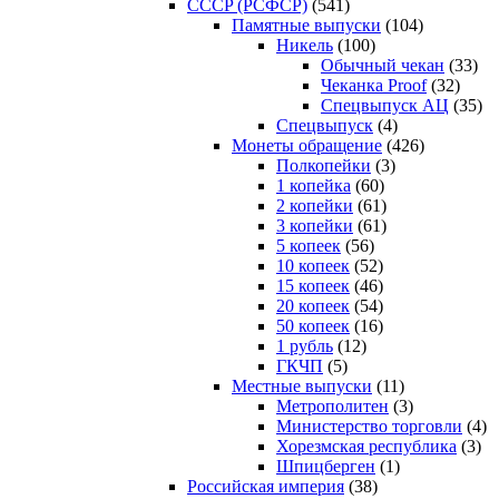
CCCP (РСФСР)
(541)
Памятные выпуски
(104)
Никель
(100)
Обычный чекан
(33)
Чеканка Proof
(32)
Спецвыпуск АЦ
(35)
Спецвыпуск
(4)
Монеты обращение
(426)
Полкопейки
(3)
1 копейка
(60)
2 копейки
(61)
3 копейки
(61)
5 копеек
(56)
10 копеек
(52)
15 копеек
(46)
20 копеек
(54)
50 копеек
(16)
1 рубль
(12)
ГКЧП
(5)
Местные выпуски
(11)
Метрополитен
(3)
Министерство торговли
(4)
Хорезмская республика
(3)
Шпицберген
(1)
Российская империя
(38)