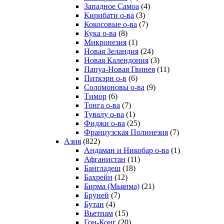
Западное Самоа
(4)
Кирибати о-ва
(3)
Кокосовые о-ва
(7)
Кука о-ва
(8)
Микронезия
(1)
Новая Зеландия
(24)
Новая Календония
(3)
Папуа-Новая Гвинея
(11)
Питкэрн о-в
(6)
Соломоновы о-ва
(9)
Тимор
(6)
Тонга о-ва
(7)
Тувалу о-ва
(1)
Фиджи о-ва
(25)
Французская Полинезия
(7)
Азия
(822)
Андаман и Никобар о-ва
(1)
Афганистан
(11)
Бангладеш
(18)
Бахрейн
(12)
Бирма (Мьянма)
(21)
Бруней
(7)
Бутан
(4)
Вьетнам
(15)
Гон-Конг
(20)