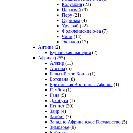
Колумбия
(23)
Парагвай
(9)
Перу
(21)
Суринам
(4)
Уругвай
(22)
Фолклендские о-ва
(7)
Чили
(14)
Эквадор
(17)
Антика
(2)
Кушанская империя
(2)
Африка
(255)
Алжир
(11)
Ангола
(5)
Бельгийское Конго
(1)
Ботсвана
(8)
Британская Восточная Африка
(1)
Гамбия
(1)
Гана
(5)
Джибути
(1)
Египет
(30)
Заир
(4)
Замбия
(7)
Западно Африканское Государство
(5)
Зимбабве
(8)
Кабинда