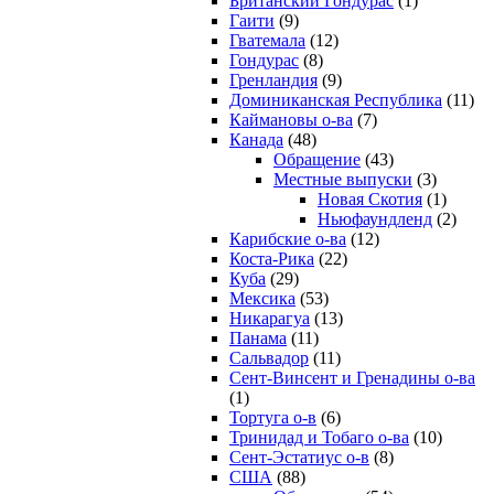
Британский Гондурас
(1)
Гаити
(9)
Гватемала
(12)
Гондурас
(8)
Гренландия
(9)
Доминиканская Республика
(11)
Каймановы о-ва
(7)
Канада
(48)
Обращение
(43)
Местные выпуски
(3)
Новая Скотия
(1)
Ньюфаундленд
(2)
Карибские о-ва
(12)
Коста-Рика
(22)
Куба
(29)
Мексика
(53)
Никарагуа
(13)
Панама
(11)
Сальвадор
(11)
Сент-Винсент и Гренадины о-ва
(1)
Тортуга о-в
(6)
Тринидад и Тобаго о-ва
(10)
Сент-Эстатиус о-в
(8)
США
(88)