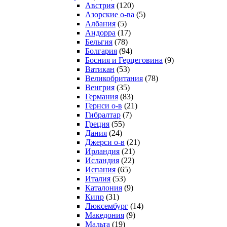
Австрия
(120)
Азорские о-ва
(5)
Албания
(5)
Андорра
(17)
Бельгия
(78)
Болгария
(94)
Босния и Герцеговина
(9)
Ватикан
(53)
Великобритания
(78)
Венгрия
(35)
Германия
(83)
Гернси о-в
(21)
Гибралтар
(7)
Греция
(55)
Дания
(24)
Джерси о-в
(21)
Ирландия
(21)
Исландия
(22)
Испания
(65)
Италия
(53)
Каталония
(9)
Кипр
(31)
Люксембург
(14)
Македония
(9)
Мальта
(19)