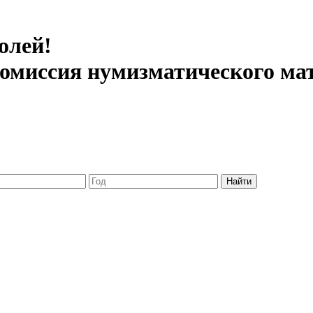
олей!
 комиссия нумизматического ма