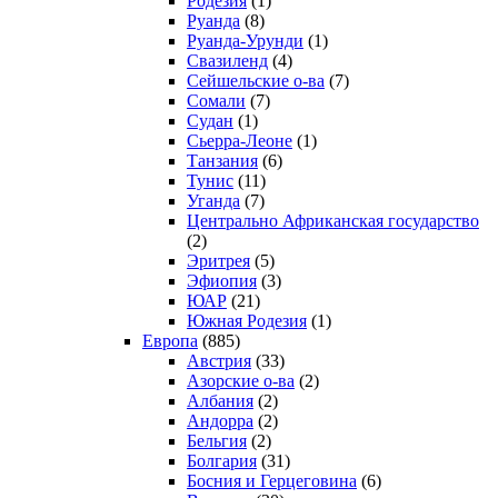
Родезия
(1)
Руанда
(8)
Руанда-Урунди
(1)
Свазиленд
(4)
Сейшельские о-ва
(7)
Сомали
(7)
Судан
(1)
Сьерра-Леоне
(1)
Танзания
(6)
Тунис
(11)
Уганда
(7)
Центрально Африканская государство
(2)
Эритрея
(5)
Эфиопия
(3)
ЮАР
(21)
Южная Родезия
(1)
Европа
(885)
Австрия
(33)
Азорские о-ва
(2)
Албания
(2)
Андорра
(2)
Бельгия
(2)
Болгария
(31)
Босния и Герцеговина
(6)