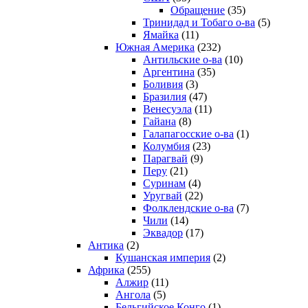
Обращение
(35)
Тринидад и Тобаго о-ва
(5)
Ямайка
(11)
Южная Америка
(232)
Антильские о-ва
(10)
Аргентина
(35)
Боливия
(3)
Бразилия
(47)
Венесуэла
(11)
Гайана
(8)
Галапагосские о-ва
(1)
Колумбия
(23)
Парагвай
(9)
Перу
(21)
Суринам
(4)
Уругвай
(22)
Фолклендские о-ва
(7)
Чили
(14)
Эквадор
(17)
Антика
(2)
Кушанская империя
(2)
Африка
(255)
Алжир
(11)
Ангола
(5)
Бельгийское Конго
(1)