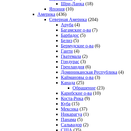
Шри-Ланка
(18)
Япония
(10)
Америка
(436)
Северная Америка
(204)
Аруба
(4)
Багамские о-ва
(7)
Барбадос
(5)
Белиз
(5)
Бермудские о-ва
(6)
Гаити
(4)
Гватемала
(2)
Гондурас
(3)
Гренландия
(6)
Доминиканская Республика
(4)
Каймановы о-ва
(3)
Канада
(25)
Обращение
(23)
Карибские о-ва
(10)
Коста-Рика
(9)
Куба
(15)
Мексика
(37)
Никарагуа
(1)
Панама
(5)
Сальвадор
(2)
США
(35)