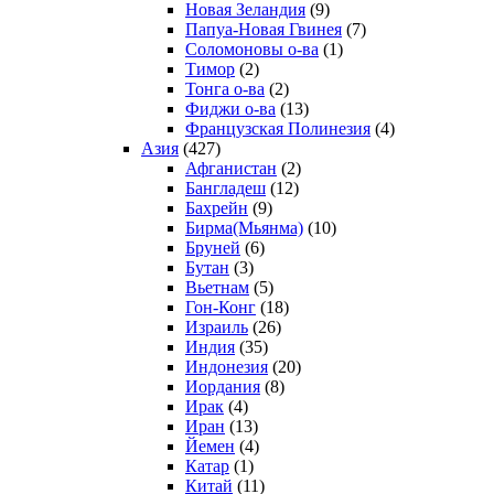
Новая Зеландия
(9)
Папуа-Новая Гвинея
(7)
Соломоновы о-ва
(1)
Тимор
(2)
Тонга о-ва
(2)
Фиджи о-ва
(13)
Французская Полинезия
(4)
Азия
(427)
Афганистан
(2)
Бангладеш
(12)
Бахрейн
(9)
Бирма(Мьянма)
(10)
Бруней
(6)
Бутан
(3)
Вьетнам
(5)
Гон-Конг
(18)
Израиль
(26)
Индия
(35)
Индонезия
(20)
Иордания
(8)
Ирак
(4)
Иран
(13)
Йемен
(4)
Катар
(1)
Китай
(11)