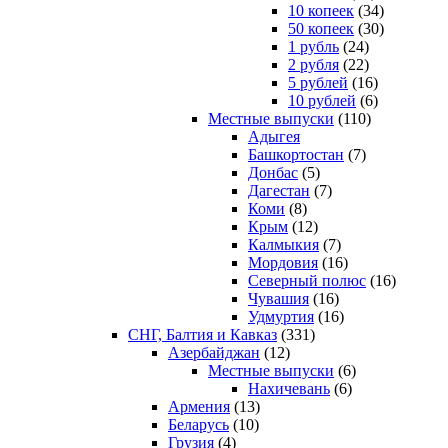
10 копеек
(34)
50 копеек
(30)
1 рубль
(24)
2 рубля
(22)
5 рублей
(16)
10 рублей
(6)
Местные выпуски
(110)
Адыгея
Башкортостан
(7)
Донбас
(5)
Дагестан
(7)
Коми
(8)
Крым
(12)
Калмыкия
(7)
Мордовия
(16)
Северный полюс
(16)
Чувашия
(16)
Удмуртия
(16)
СНГ, Балтия и Кавказ
(331)
Азербайджан
(12)
Местные выпуски
(6)
Нахичевань
(6)
Армения
(13)
Беларусь
(10)
Грузия
(4)