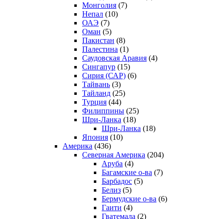
Монголия
(7)
Непал
(10)
ОАЭ
(7)
Оман
(5)
Пакистан
(8)
Палестина
(1)
Саудовская Аравия
(4)
Сингапур
(15)
Сирия (САР)
(6)
Тайвань
(3)
Тайланд
(25)
Турция
(44)
Филиппины
(25)
Шри-Ланка
(18)
Шри-Ланка
(18)
Япония
(10)
Америка
(436)
Северная Америка
(204)
Аруба
(4)
Багамские о-ва
(7)
Барбадос
(5)
Белиз
(5)
Бермудские о-ва
(6)
Гаити
(4)
Гватемала
(2)