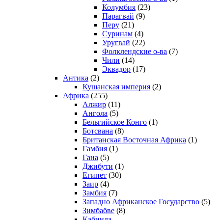
Колумбия
(23)
Парагвай
(9)
Перу
(21)
Суринам
(4)
Уругвай
(22)
Фолклендские о-ва
(7)
Чили
(14)
Эквадор
(17)
Антика
(2)
Кушанская империя
(2)
Африка
(255)
Алжир
(11)
Ангола
(5)
Бельгийское Конго
(1)
Ботсвана
(8)
Британская Восточная Африка
(1)
Гамбия
(1)
Гана
(5)
Джибути
(1)
Египет
(30)
Заир
(4)
Замбия
(7)
Западно Африканское Государство
(5)
Зимбабве
(8)
Кабинда