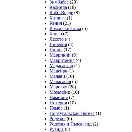
Зимбабве
(20)
Кабинда
(18)
Кабо-Верде
(8)
Катанга
(1)
Кения
(21)
Коморcкие о-ва
(5)
Конго
(7)
Лесото
(4)
Либерия
(4)
Ливия
(17)
Маврикий
(9)
Мавритания
(4)
Мадагаскар
(1)
Мадейра
(1)
Малави
(10)
Малагасия
(5)
Марокко
(28)
Мозамбик
(16)
Намибия
(7)
Нигерия
(10)
Пемба
(1)
Португальская Гвинея
(1)
Родезия
(6)
Родезия и Ньясаленд
(2)
Руанда
(8)