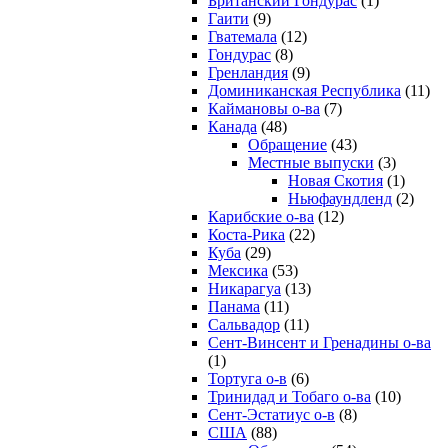
Британский Гондурас
(1)
Гаити
(9)
Гватемала
(12)
Гондурас
(8)
Гренландия
(9)
Доминиканская Республика
(11)
Каймановы о-ва
(7)
Канада
(48)
Обращение
(43)
Местные выпуски
(3)
Новая Скотия
(1)
Ньюфаундленд
(2)
Карибские о-ва
(12)
Коста-Рика
(22)
Куба
(29)
Мексика
(53)
Никарагуа
(13)
Панама
(11)
Сальвадор
(11)
Сент-Винсент и Гренадины о-ва
(1)
Тортуга о-в
(6)
Тринидад и Тобаго о-ва
(10)
Сент-Эстатиус о-в
(8)
США
(88)