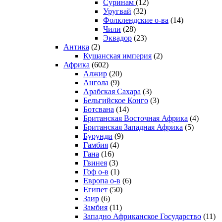
Суринам
(12)
Уругвай
(32)
Фолклендские о-ва
(14)
Чили
(28)
Эквадор
(23)
Антика
(2)
Кушанская империя
(2)
Африка
(602)
Алжир
(20)
Ангола
(9)
Арабская Сахара
(3)
Бельгийское Конго
(3)
Ботсвана
(14)
Британская Восточная Африка
(4)
Британская Западная Африка
(5)
Бурунди
(9)
Гамбия
(4)
Гана
(16)
Гвинея
(3)
Гоф о-в
(1)
Европа о-в
(6)
Египет
(50)
Заир
(6)
Замбия
(11)
Западно Африканское Государство
(11)