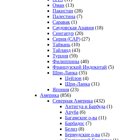
Оман
(13)
Пакистан
(28)
Палестина
(7)
Саравак
(1)
Саудовская Аравия
(18)
Сингапур
(20)
Сирия (САР)
(27)
Тайвань
(10)
Тайланд
(43)
Турция
(59)
Филиппины
(40)
Французский Индокитай
(5)
Шри-Ланка
(35)
Цейлон
(4)
Шри-Ланка
(31)
Япония
(23)
Америка
(856)
Северная Америка
(432)
Антигуа и Барбуда
(1)
Аруба
(6)
Багамские о-ва
(11)
Барбадос
(7)
Белиз
(8)
Бермудские о-ва
(12)