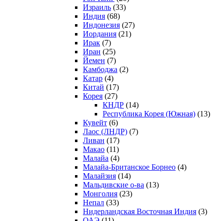
Израиль
(33)
Индия
(68)
Индонезия
(27)
Иордания
(21)
Ирак
(7)
Иран
(25)
Йемен
(7)
Камбоджа
(2)
Катар
(4)
Китай
(17)
Корея
(27)
КНДР
(14)
Республика Корея (Южная)
(13)
Кувейт
(6)
Лаос (ЛНДР)
(7)
Ливан
(17)
Макао
(11)
Малайа
(4)
Малайа-Британское Борнео
(4)
Малайзия
(14)
Мальдивские о-ва
(13)
Монголия
(23)
Непал
(33)
Нидерландская Восточная Индия
(3)
ОАЭ
(11)