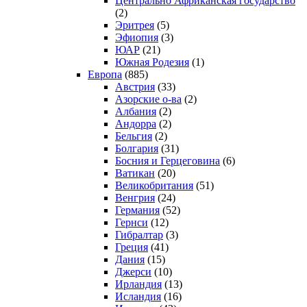
Центрально Африканская государство
(2)
Эритрея
(5)
Эфиопия
(3)
ЮАР
(21)
Южная Родезия
(1)
Европа
(885)
Австрия
(33)
Азорские о-ва
(2)
Албания
(2)
Андорра
(2)
Бельгия
(2)
Болгария
(31)
Босния и Герцеговина
(6)
Ватикан
(20)
Великобритания
(51)
Венгрия
(24)
Германия
(52)
Гернси
(12)
Гибралтар
(3)
Греция
(41)
Дания
(15)
Джерси
(10)
Ирландия
(13)
Исландия
(16)