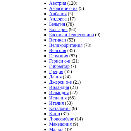
Австрия
(120)
Азорские о-ва
(5)
Албания
(5)
Андорра
(17)
Бельгия
(78)
Болгария
(94)
Босния и Герцеговина
(9)
Ватикан
(53)
Великобритания
(78)
Венгрия
(35)
Германия
(83)
Гернси о-в
(21)
Гибралтар
(7)
Греция
(55)
Дания
(24)
Джерси о-в
(21)
Ирландия
(21)
Исландия
(22)
Испания
(65)
Италия
(53)
Каталония
(9)
Кипр
(31)
Люксембург
(14)
Македония
(9)
Мальта
(19)