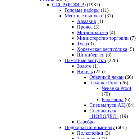
CCCP (РСФСР)
(1937)
Годовые наборы
(11)
Местные выпуски
(31)
Армавир
(1)
Прочее
(3)
Метрополитен
(4)
Министерство торговли
(7)
Тува
(3)
Хорезмская республика
(5)
Шпицберген
(8)
Памятные выпуски
(226)
Золото
(1)
Никель
(225)
Обычный чекан
(66)
Чеканка Proof
(76)
Чеканка Proof
(70)
Барселона
(6)
Спецвыпуск АЦ
(64)
Спецвыпуск
«НОВОДЕЛ»
(19)
Серебро
Подборки по номиналу
(601)
Полкопейки
(3)
1 копейка
(72)