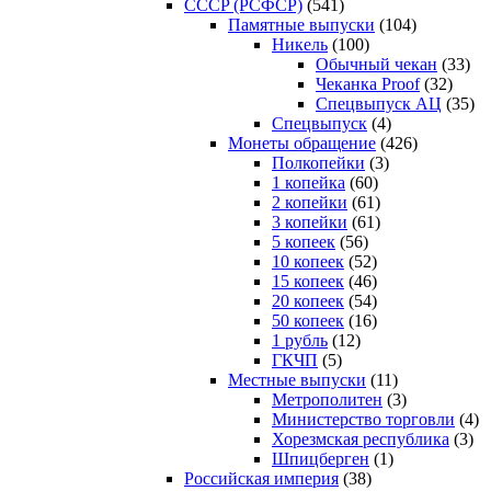
CCCP (РСФСР)
(541)
Памятные выпуски
(104)
Никель
(100)
Обычный чекан
(33)
Чеканка Proof
(32)
Спецвыпуск АЦ
(35)
Спецвыпуск
(4)
Монеты обращение
(426)
Полкопейки
(3)
1 копейка
(60)
2 копейки
(61)
3 копейки
(61)
5 копеек
(56)
10 копеек
(52)
15 копеек
(46)
20 копеек
(54)
50 копеек
(16)
1 рубль
(12)
ГКЧП
(5)
Местные выпуски
(11)
Метрополитен
(3)
Министерство торговли
(4)
Хорезмская республика
(3)
Шпицберген
(1)
Российская империя
(38)