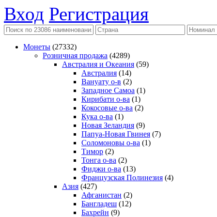
Вход
Регистрация
Монеты
(27332)
Розничная продажа
(4289)
Австралия и Океания
(59)
Австралия
(14)
Вануату о-в
(2)
Западное Самоа
(1)
Кирибати о-ва
(1)
Кокосовые о-ва
(2)
Кука о-ва
(1)
Новая Зеландия
(9)
Папуа-Новая Гвинея
(7)
Соломоновы о-ва
(1)
Тимор
(2)
Тонга о-ва
(2)
Фиджи о-ва
(13)
Французская Полинезия
(4)
Азия
(427)
Афганистан
(2)
Бангладеш
(12)
Бахрейн
(9)