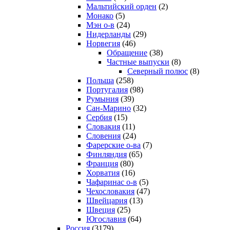
Мальтийский орден
(2)
Монако
(5)
Мэн о-в
(24)
Нидерланды
(29)
Норвегия
(46)
Обращение
(38)
Частные выпуски
(8)
Северный полюс
(8)
Польша
(258)
Португалия
(98)
Румыния
(39)
Сан-Марино
(32)
Сербия
(15)
Словакия
(11)
Словения
(24)
Фарерские о-ва
(7)
Финляндия
(65)
Франция
(80)
Хорватия
(16)
Чафаринас о-в
(5)
Чехословакия
(47)
Швейцария
(13)
Швеция
(25)
Югославия
(64)
Россия
(3179)