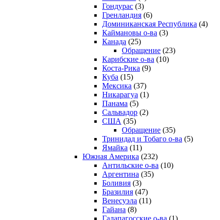
Гондурас
(3)
Гренландия
(6)
Доминиканская Республика
(4)
Каймановы о-ва
(3)
Канада
(25)
Обращение
(23)
Карибские о-ва
(10)
Коста-Рика
(9)
Куба
(15)
Мексика
(37)
Никарагуа
(1)
Панама
(5)
Сальвадор
(2)
США
(35)
Обращение
(35)
Тринидад и Тобаго о-ва
(5)
Ямайка
(11)
Южная Америка
(232)
Антильские о-ва
(10)
Аргентина
(35)
Боливия
(3)
Бразилия
(47)
Венесуэла
(11)
Гайана
(8)
Галапагосские о-ва
(1)