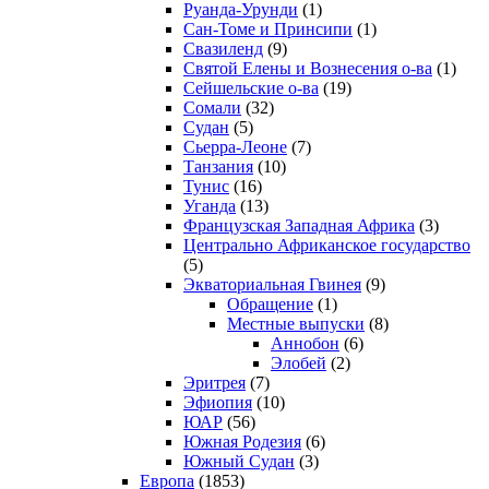
Руанда-Урунди
(1)
Сан-Томе и Принсипи
(1)
Свазиленд
(9)
Святой Елены и Вознесения о-ва
(1)
Сейшельские о-ва
(19)
Сомали
(32)
Судан
(5)
Сьерра-Леоне
(7)
Танзания
(10)
Тунис
(16)
Уганда
(13)
Французская Западная Африка
(3)
Центрально Африканское государство
(5)
Экваториальная Гвинея
(9)
Обращение
(1)
Местные выпуски
(8)
Аннобон
(6)
Элобей
(2)
Эритрея
(7)
Эфиопия
(10)
ЮАР
(56)
Южная Родезия
(6)
Южный Судан
(3)
Европа
(1853)