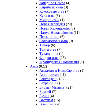
Западное Самоа
(4)
Кирибати о-ва
(3)
Кокосовые о-ва
(7)
Кука о-ва
(8)
Микронезия
(1)
Новая Зеландия
(24)
Новая Календония
(3)
Папуа-Новая Гвинея
(11)
Питкэрн о-в
(6)
Соломоновы о-ва
(9)
Тимор
(6)
Тонга о-ва
(7)
Тувалу о-ва
(1)
Фиджи о-ва
(25)
Французская Полинезия
(7)
Азия
(822)
Андаман и Никобар о-ва
(1)
Афганистан
(11)
Бангладеш
(18)
Бахрейн
(12)
Бирма (Мьянма)
(21)
Бруней
(7)
Бутан
(4)
Вьетнам
(15)
Гон-Конг
(20)