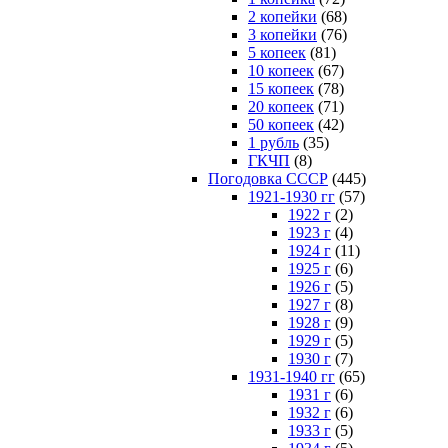
2 копейки
(68)
3 копейки
(76)
5 копеек
(81)
10 копеек
(67)
15 копеек
(78)
20 копеек
(71)
50 копеек
(42)
1 рубль
(35)
ГКЧП
(8)
Погодовка СССР
(445)
1921-1930 гг
(57)
1922 г
(2)
1923 г
(4)
1924 г
(11)
1925 г
(6)
1926 г
(5)
1927 г
(8)
1928 г
(9)
1929 г
(5)
1930 г
(7)
1931-1940 гг
(65)
1931 г
(6)
1932 г
(6)
1933 г
(5)