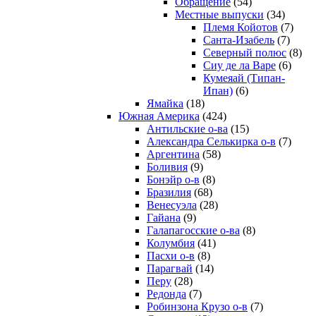
Обращение
(54)
Местные выпуски
(34)
Племя Койотов
(7)
Санта-Изабель
(7)
Северный полюс
(8)
Сиу де ла Варе
(6)
Кумеяай (Типан-
Ипан)
(6)
Ямайка
(18)
Южная Америка
(424)
Антильские о-ва
(15)
Александра Селькирка о-в
(7)
Аргентина
(58)
Боливия
(9)
Бонэйр о-в
(8)
Бразилия
(68)
Венесуэла
(28)
Гайана
(9)
Галапагосские о-ва
(8)
Колумбия
(41)
Пасхи о-в
(8)
Парагвай
(14)
Перу
(28)
Редонда
(7)
Робинзона Крузо о-в
(7)