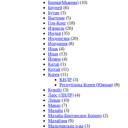
Бирма(Мьянма)
(10)
Бруней
(6)
Бутан
(3)
Вьетнам
(5)
Гон-Конг
(18)
Израиль
(26)
Индия
(35)
Индонезия
(20)
Иордания
(8)
Ирак
(4)
Иран
(13)
Йемен
(4)
Катар
(1)
Китай
(11)
Корея
(11)
КНДР
(3)
Республика Корея (Южная)
(8)
Кувейт
(3)
Лаос (ЛНДР)
(4)
Ливан
(10)
Макао
(7)
Малайа
(3)
Малайа-Британское Борнео
(2)
Малайзия
(9)
Мальдивские о-ва
(3)