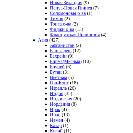
Новая Зеландия
(9)
Папуа-Новая Гвинея
(7)
Соломоновы о-ва
(1)
Тимор
(2)
Тонга о-ва
(2)
Фиджи о-ва
(13)
Французская Полинезия
(4)
Азия
(427)
Афганистан
(2)
Бангладеш
(12)
Бахрейн
(9)
Бирма(Мьянма)
(10)
Бруней
(6)
Бутан
(3)
Вьетнам
(5)
Гон-Конг
(18)
Израиль
(26)
Индия
(35)
Индонезия
(20)
Иордания
(8)
Ирак
(4)
Иран
(13)
Йемен
(4)
Катар
(1)
Китай
(11)