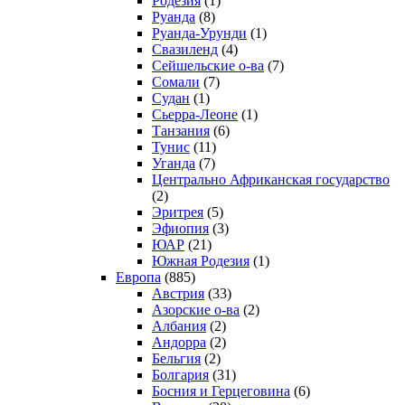
Родезия
(1)
Руанда
(8)
Руанда-Урунди
(1)
Свазиленд
(4)
Сейшельские о-ва
(7)
Сомали
(7)
Судан
(1)
Сьерра-Леоне
(1)
Танзания
(6)
Тунис
(11)
Уганда
(7)
Центрально Африканская государство
(2)
Эритрея
(5)
Эфиопия
(3)
ЮАР
(21)
Южная Родезия
(1)
Европа
(885)
Австрия
(33)
Азорские о-ва
(2)
Албания
(2)
Андорра
(2)
Бельгия
(2)
Болгария
(31)
Босния и Герцеговина
(6)