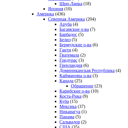
Шри-Ланка
(18)
Япония
(10)
Америка
(436)
Северная Америка
(204)
Аруба
(4)
Багамские о-ва
(7)
Барбадос
(5)
Белиз
(5)
Бермудские о-ва
(6)
Гаити
(4)
Гватемала
(2)
Гондурас
(3)
Гренландия
(6)
Доминиканская Республика
(4)
Каймановы о-ва
(3)
Канада
(25)
Обращение
(23)
Карибские о-ва
(10)
Коста-Рика
(9)
Куба
(15)
Мексика
(37)
Никарагуа
(1)
Панама
(5)
Сальвадор
(2)
США
(35)