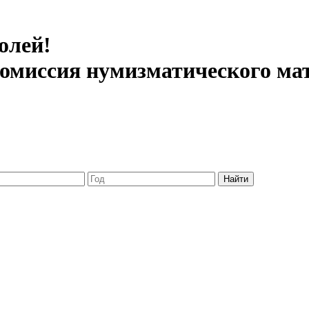
олей!
 комиссия нумизматического ма