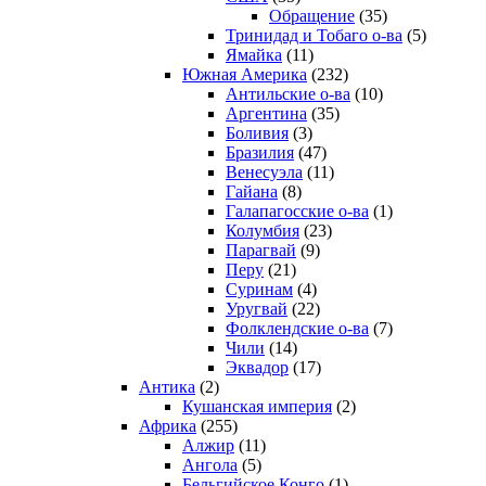
Обращение
(35)
Тринидад и Тобаго о-ва
(5)
Ямайка
(11)
Южная Америка
(232)
Антильские о-ва
(10)
Аргентина
(35)
Боливия
(3)
Бразилия
(47)
Венесуэла
(11)
Гайана
(8)
Галапагосские о-ва
(1)
Колумбия
(23)
Парагвай
(9)
Перу
(21)
Суринам
(4)
Уругвай
(22)
Фолклендские о-ва
(7)
Чили
(14)
Эквадор
(17)
Антика
(2)
Кушанская империя
(2)
Африка
(255)
Алжир
(11)
Ангола
(5)
Бельгийское Конго
(1)