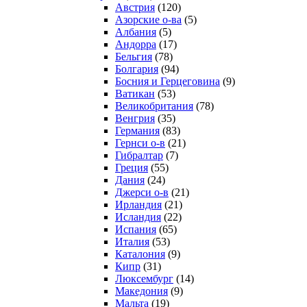
Австрия
(120)
Азорские о-ва
(5)
Албания
(5)
Андорра
(17)
Бельгия
(78)
Болгария
(94)
Босния и Герцеговина
(9)
Ватикан
(53)
Великобритания
(78)
Венгрия
(35)
Германия
(83)
Гернси о-в
(21)
Гибралтар
(7)
Греция
(55)
Дания
(24)
Джерси о-в
(21)
Ирландия
(21)
Исландия
(22)
Испания
(65)
Италия
(53)
Каталония
(9)
Кипр
(31)
Люксембург
(14)
Македония
(9)
Мальта
(19)