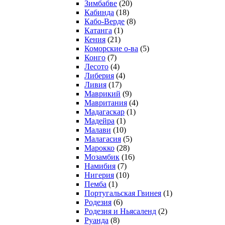
Зимбабве
(20)
Кабинда
(18)
Кабо-Верде
(8)
Катанга
(1)
Кения
(21)
Коморcкие о-ва
(5)
Конго
(7)
Лесото
(4)
Либерия
(4)
Ливия
(17)
Маврикий
(9)
Мавритания
(4)
Мадагаскар
(1)
Мадейра
(1)
Малави
(10)
Малагасия
(5)
Марокко
(28)
Мозамбик
(16)
Намибия
(7)
Нигерия
(10)
Пемба
(1)
Португальская Гвинея
(1)
Родезия
(6)
Родезия и Ньясаленд
(2)
Руанда
(8)