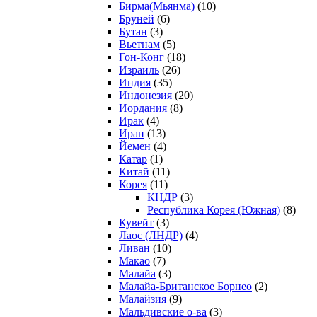
Бирма(Мьянма)
(10)
Бруней
(6)
Бутан
(3)
Вьетнам
(5)
Гон-Конг
(18)
Израиль
(26)
Индия
(35)
Индонезия
(20)
Иордания
(8)
Ирак
(4)
Иран
(13)
Йемен
(4)
Катар
(1)
Китай
(11)
Корея
(11)
КНДР
(3)
Республика Корея (Южная)
(8)
Кувейт
(3)
Лаос (ЛНДР)
(4)
Ливан
(10)
Макао
(7)
Малайа
(3)
Малайа-Британское Борнео
(2)
Малайзия
(9)
Мальдивские о-ва
(3)