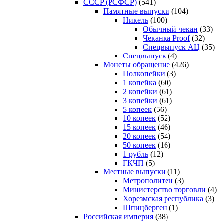
CCCP (РСФСР)
(541)
Памятные выпуски
(104)
Никель
(100)
Обычный чекан
(33)
Чеканка Proof
(32)
Спецвыпуск АЦ
(35)
Спецвыпуск
(4)
Монеты обращение
(426)
Полкопейки
(3)
1 копейка
(60)
2 копейки
(61)
3 копейки
(61)
5 копеек
(56)
10 копеек
(52)
15 копеек
(46)
20 копеек
(54)
50 копеек
(16)
1 рубль
(12)
ГКЧП
(5)
Местные выпуски
(11)
Метрополитен
(3)
Министерство торговли
(4)
Хорезмская республика
(3)
Шпицберген
(1)
Российская империя
(38)