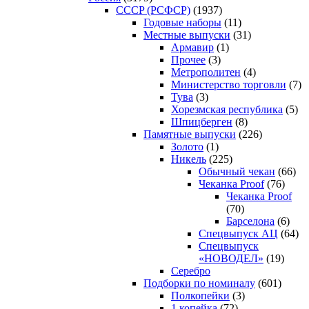
CCCP (РСФСР)
(1937)
Годовые наборы
(11)
Местные выпуски
(31)
Армавир
(1)
Прочее
(3)
Метрополитен
(4)
Министерство торговли
(7)
Тува
(3)
Хорезмская республика
(5)
Шпицберген
(8)
Памятные выпуски
(226)
Золото
(1)
Никель
(225)
Обычный чекан
(66)
Чеканка Proof
(76)
Чеканка Proof
(70)
Барселона
(6)
Спецвыпуск АЦ
(64)
Спецвыпуск
«НОВОДЕЛ»
(19)
Серебро
Подборки по номиналу
(601)
Полкопейки
(3)
1 копейка
(72)