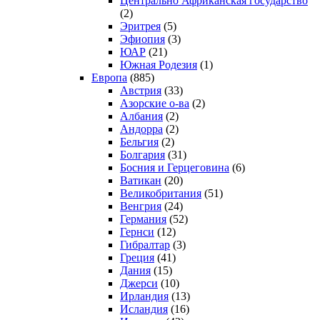
Центрально Африканская государство
(2)
Эритрея
(5)
Эфиопия
(3)
ЮАР
(21)
Южная Родезия
(1)
Европа
(885)
Австрия
(33)
Азорские о-ва
(2)
Албания
(2)
Андорра
(2)
Бельгия
(2)
Болгария
(31)
Босния и Герцеговина
(6)
Ватикан
(20)
Великобритания
(51)
Венгрия
(24)
Германия
(52)
Гернси
(12)
Гибралтар
(3)
Греция
(41)
Дания
(15)
Джерси
(10)
Ирландия
(13)
Исландия
(16)