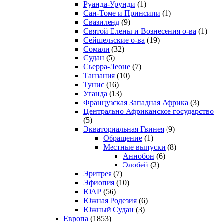
Руанда-Урунди
(1)
Сан-Томе и Принсипи
(1)
Свазиленд
(9)
Святой Елены и Вознесения о-ва
(1)
Сейшельские о-ва
(19)
Сомали
(32)
Судан
(5)
Сьерра-Леоне
(7)
Танзания
(10)
Тунис
(16)
Уганда
(13)
Французская Западная Африка
(3)
Центрально Африканское государство
(5)
Экваториальная Гвинея
(9)
Обращение
(1)
Местные выпуски
(8)
Аннобон
(6)
Элобей
(2)
Эритрея
(7)
Эфиопия
(10)
ЮАР
(56)
Южная Родезия
(6)
Южный Судан
(3)
Европа
(1853)