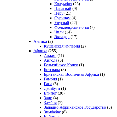
Колумбия
(23)
Парагвай
(9)
Перу
(21)
Суринам
(4)
Уругвай
(22)
Фолклендские о-ва
(7)
Чили
(14)
Эквадор
(17)
Антика
(2)
Кушанская империя
(2)
Африка
(255)
Алжир
(11)
Ангола
(5)
Бельгийское Конго
(1)
Ботсвана
(8)
Британская Восточная Африка
(1)
Гамбия
(1)
Гана
(5)
Джибути
(1)
Египет
(30)
Заир
(4)
Замбия
(7)
Западно Африканское Государство
(5)
Зимбабве
(8)
Кабинда