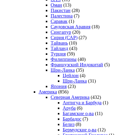
Оман
(13)
Пакистан
(28)
Палестина
(7)
Саравак
(1)
Саудовская Аравия
(18)
Сингапур
(20)
Сирия (САР)
(27)
Тайвань
(10)
Тайланд
(43)
Турция
(59)
Филиппины
(40)
Французский Индокитай
(5)
Шри-Ланка
(35)
Цейлон
(4)
Шри-Ланка
(31)
Япония
(23)
Америка
(856)
Северная Америка
(432)
Антигуа и Барбуда
(1)
Аруба
(6)
Багамские о-ва
(11)
Барбадос
(7)
Белиз
(8)
Бермудские о-ва
(12)