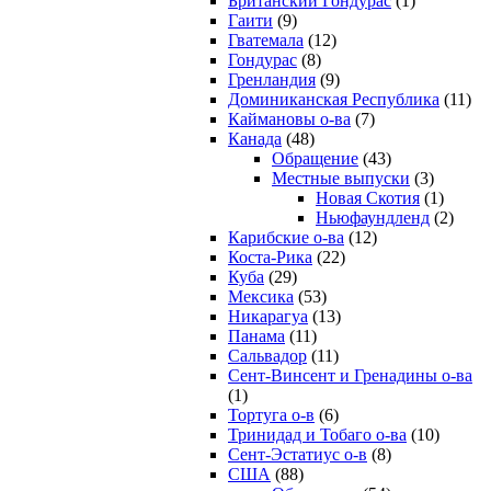
Британский Гондурас
(1)
Гаити
(9)
Гватемала
(12)
Гондурас
(8)
Гренландия
(9)
Доминиканская Республика
(11)
Каймановы о-ва
(7)
Канада
(48)
Обращение
(43)
Местные выпуски
(3)
Новая Скотия
(1)
Ньюфаундленд
(2)
Карибские о-ва
(12)
Коста-Рика
(22)
Куба
(29)
Мексика
(53)
Никарагуа
(13)
Панама
(11)
Сальвадор
(11)
Сент-Винсент и Гренадины о-ва
(1)
Тортуга о-в
(6)
Тринидад и Тобаго о-ва
(10)
Сент-Эстатиус о-в
(8)
США
(88)