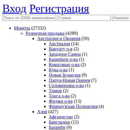
Вход
Регистрация
Монеты
(27332)
Розничная продажа
(4289)
Австралия и Океания
(59)
Австралия
(14)
Вануату о-в
(2)
Западное Самоа
(1)
Кирибати о-ва
(1)
Кокосовые о-ва
(2)
Кука о-ва
(1)
Новая Зеландия
(9)
Папуа-Новая Гвинея
(7)
Соломоновы о-ва
(1)
Тимор
(2)
Тонга о-ва
(2)
Фиджи о-ва
(13)
Французская Полинезия
(4)
Азия
(427)
Афганистан
(2)
Бангладеш
(12)
Бахрейн
(9)