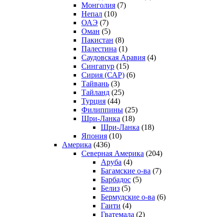
Монголия
(7)
Непал
(10)
ОАЭ
(7)
Оман
(5)
Пакистан
(8)
Палестина
(1)
Саудовская Аравия
(4)
Сингапур
(15)
Сирия (САР)
(6)
Тайвань
(3)
Тайланд
(25)
Турция
(44)
Филиппины
(25)
Шри-Ланка
(18)
Шри-Ланка
(18)
Япония
(10)
Америка
(436)
Северная Америка
(204)
Аруба
(4)
Багамские о-ва
(7)
Барбадос
(5)
Белиз
(5)
Бермудские о-ва
(6)
Гаити
(4)
Гватемала
(2)