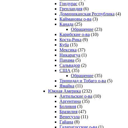
Гондурас
(3)
Гренландия
(6)
Доминиканская Республика
(4)
Каймановы о-ва
(3)
Канада
(25)
Обращение
(23)
Карибские о-ва
(10)
Коста-Рика
(9)
Куба
(15)
Мексика
(37)
Никарагуа
(1)
Панама
(5)
Сальвадор
(2)
США
(35)
Обращение
(35)
Тринидад и Тобаго о-ва
(5)
Ямайка
(11)
Южная Америка
(232)
Антильские о-ва
(10)
Аргентина
(35)
Боливия
(3)
Бразилия
(47)
Венесуэла
(11)
Гайана
(8)
Галапагосские о-ва
(1)