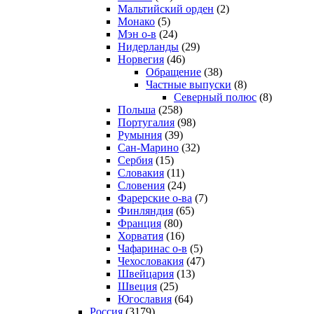
Мальтийский орден
(2)
Монако
(5)
Мэн о-в
(24)
Нидерланды
(29)
Норвегия
(46)
Обращение
(38)
Частные выпуски
(8)
Северный полюс
(8)
Польша
(258)
Португалия
(98)
Румыния
(39)
Сан-Марино
(32)
Сербия
(15)
Словакия
(11)
Словения
(24)
Фарерские о-ва
(7)
Финляндия
(65)
Франция
(80)
Хорватия
(16)
Чафаринас о-в
(5)
Чехословакия
(47)
Швейцария
(13)
Швеция
(25)
Югославия
(64)
Россия
(3179)