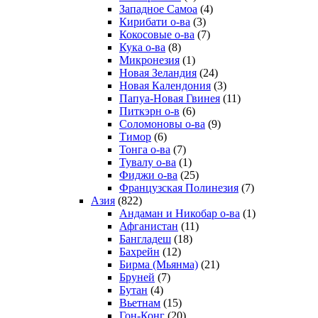
Западное Самоа
(4)
Кирибати о-ва
(3)
Кокосовые о-ва
(7)
Кука о-ва
(8)
Микронезия
(1)
Новая Зеландия
(24)
Новая Календония
(3)
Папуа-Новая Гвинея
(11)
Питкэрн о-в
(6)
Соломоновы о-ва
(9)
Тимор
(6)
Тонга о-ва
(7)
Тувалу о-ва
(1)
Фиджи о-ва
(25)
Французская Полинезия
(7)
Азия
(822)
Андаман и Никобар о-ва
(1)
Афганистан
(11)
Бангладеш
(18)
Бахрейн
(12)
Бирма (Мьянма)
(21)
Бруней
(7)
Бутан
(4)
Вьетнам
(15)
Гон-Конг
(20)