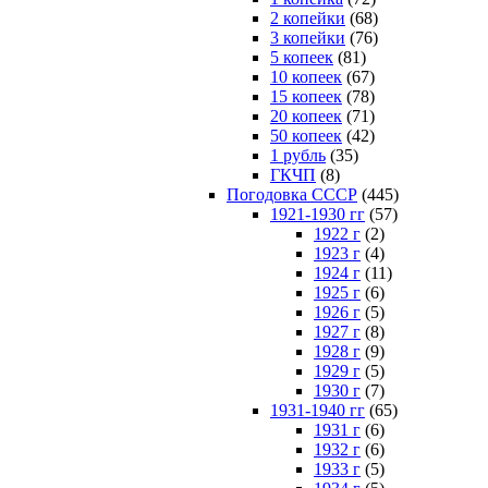
2 копейки
(68)
3 копейки
(76)
5 копеек
(81)
10 копеек
(67)
15 копеек
(78)
20 копеек
(71)
50 копеек
(42)
1 рубль
(35)
ГКЧП
(8)
Погодовка СССР
(445)
1921-1930 гг
(57)
1922 г
(2)
1923 г
(4)
1924 г
(11)
1925 г
(6)
1926 г
(5)
1927 г
(8)
1928 г
(9)
1929 г
(5)
1930 г
(7)
1931-1940 гг
(65)
1931 г
(6)
1932 г
(6)
1933 г
(5)