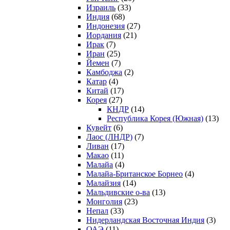
Израиль
(33)
Индия
(68)
Индонезия
(27)
Иордания
(21)
Ирак
(7)
Иран
(25)
Йемен
(7)
Камбоджа
(2)
Катар
(4)
Китай
(17)
Корея
(27)
КНДР
(14)
Республика Корея (Южная)
(13)
Кувейт
(6)
Лаос (ЛНДР)
(7)
Ливан
(17)
Макао
(11)
Малайа
(4)
Малайа-Британское Борнео
(4)
Малайзия
(14)
Мальдивские о-ва
(13)
Монголия
(23)
Непал
(33)
Нидерландская Восточная Индия
(3)
ОАЭ
(11)