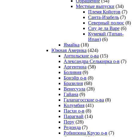
Обращение
(54)
Местные выпуски
(34)
Племя Койотов
(7)
Санта-Изабель
(7)
Северный полюс
(8)
Сиу де ла Варе
(6)
Кумеяай (Типан-
Ипан)
(6)
Ямайка
(18)
Южная Америка
(424)
Антильские о-ва
(15)
Александра Селькирка о-в
(7)
Аргентина
(58)
Боливия
(9)
Бонэйр о-в
(8)
Бразилия
(68)
Венесуэла
(28)
Гайана
(9)
Галапагосские о-ва
(8)
Колумбия
(41)
Пасхи о-в
(8)
Парагвай
(14)
Перу
(28)
Редонда
(7)
Робинзона Крузо о-в
(7)