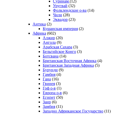
Суринам
(12)
Уругвай
(32)
Фолклендские о-ва
(14)
Чили
(28)
Эквадор
(23)
Антика
(2)
Кушанская империя
(2)
Африка
(602)
Алжир
(20)
Ангола
(9)
Арабская Сахара
(3)
Бельгийское Конго
(3)
Ботсвана
(14)
Британская Восточная Африка
(4)
Британская Западная Африка
(5)
Бурунди
(9)
Гамбия
(4)
Гана
(16)
Гвинея
(3)
Гоф о-в
(1)
Европа о-в
(6)
Египет
(50)
Заир
(6)
Замбия
(11)
Западно Африканское Государство
(11)