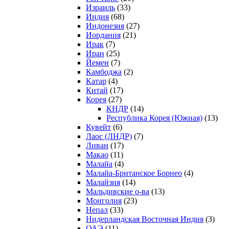
Израиль
(33)
Индия
(68)
Индонезия
(27)
Иордания
(21)
Ирак
(7)
Иран
(25)
Йемен
(7)
Камбоджа
(2)
Катар
(4)
Китай
(17)
Корея
(27)
КНДР
(14)
Республика Корея (Южная)
(13)
Кувейт
(6)
Лаос (ЛНДР)
(7)
Ливан
(17)
Макао
(11)
Малайа
(4)
Малайа-Британское Борнео
(4)
Малайзия
(14)
Мальдивские о-ва
(13)
Монголия
(23)
Непал
(33)
Нидерландская Восточная Индия
(3)
ОАЭ
(11)