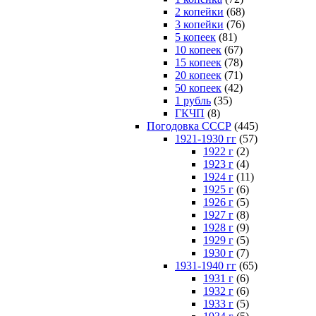
2 копейки
(68)
3 копейки
(76)
5 копеек
(81)
10 копеек
(67)
15 копеек
(78)
20 копеек
(71)
50 копеек
(42)
1 рубль
(35)
ГКЧП
(8)
Погодовка СССР
(445)
1921-1930 гг
(57)
1922 г
(2)
1923 г
(4)
1924 г
(11)
1925 г
(6)
1926 г
(5)
1927 г
(8)
1928 г
(9)
1929 г
(5)
1930 г
(7)
1931-1940 гг
(65)
1931 г
(6)
1932 г
(6)
1933 г
(5)