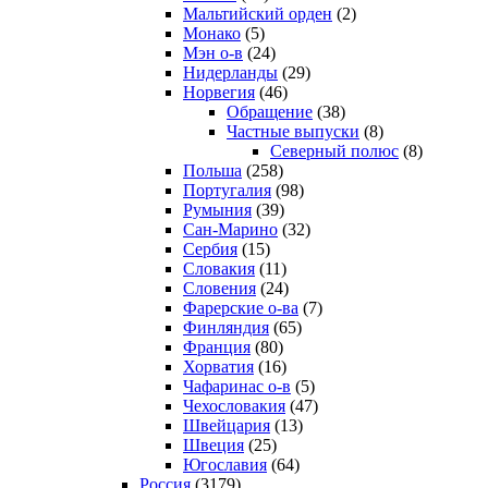
Мальтийский орден
(2)
Монако
(5)
Мэн о-в
(24)
Нидерланды
(29)
Норвегия
(46)
Обращение
(38)
Частные выпуски
(8)
Северный полюс
(8)
Польша
(258)
Португалия
(98)
Румыния
(39)
Сан-Марино
(32)
Сербия
(15)
Словакия
(11)
Словения
(24)
Фарерские о-ва
(7)
Финляндия
(65)
Франция
(80)
Хорватия
(16)
Чафаринас о-в
(5)
Чехословакия
(47)
Швейцария
(13)
Швеция
(25)
Югославия
(64)
Россия
(3179)