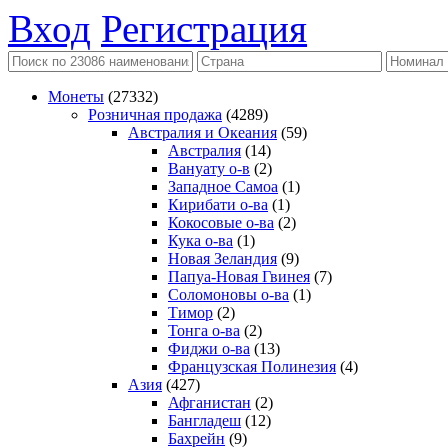
Вход
Регистрация
Монеты
(27332)
Розничная продажа
(4289)
Австралия и Океания
(59)
Австралия
(14)
Вануату о-в
(2)
Западное Самоа
(1)
Кирибати о-ва
(1)
Кокосовые о-ва
(2)
Кука о-ва
(1)
Новая Зеландия
(9)
Папуа-Новая Гвинея
(7)
Соломоновы о-ва
(1)
Тимор
(2)
Тонга о-ва
(2)
Фиджи о-ва
(13)
Французская Полинезия
(4)
Азия
(427)
Афганистан
(2)
Бангладеш
(12)
Бахрейн
(9)