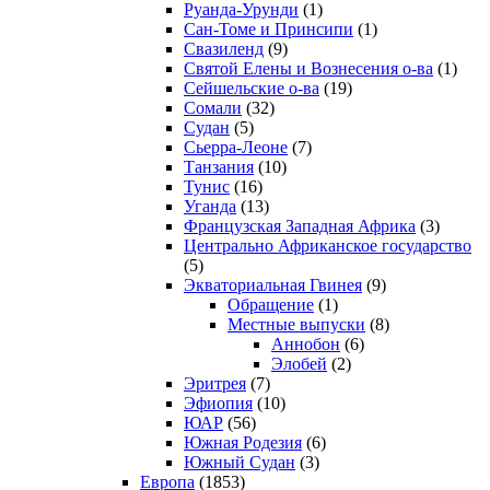
Руанда-Урунди
(1)
Сан-Томе и Принсипи
(1)
Свазиленд
(9)
Святой Елены и Вознесения о-ва
(1)
Сейшельские о-ва
(19)
Сомали
(32)
Судан
(5)
Сьерра-Леоне
(7)
Танзания
(10)
Тунис
(16)
Уганда
(13)
Французская Западная Африка
(3)
Центрально Африканское государство
(5)
Экваториальная Гвинея
(9)
Обращение
(1)
Местные выпуски
(8)
Аннобон
(6)
Элобей
(2)
Эритрея
(7)
Эфиопия
(10)
ЮАР
(56)
Южная Родезия
(6)
Южный Судан
(3)
Европа
(1853)