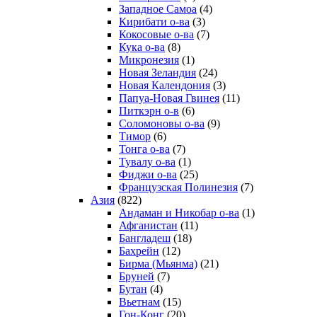
Западное Самоа
(4)
Кирибати о-ва
(3)
Кокосовые о-ва
(7)
Кука о-ва
(8)
Микронезия
(1)
Новая Зеландия
(24)
Новая Календония
(3)
Папуа-Новая Гвинея
(11)
Питкэрн о-в
(6)
Соломоновы о-ва
(9)
Тимор
(6)
Тонга о-ва
(7)
Тувалу о-ва
(1)
Фиджи о-ва
(25)
Французская Полинезия
(7)
Азия
(822)
Андаман и Никобар о-ва
(1)
Афганистан
(11)
Бангладеш
(18)
Бахрейн
(12)
Бирма (Мьянма)
(21)
Бруней
(7)
Бутан
(4)
Вьетнам
(15)
Гон-Конг
(20)