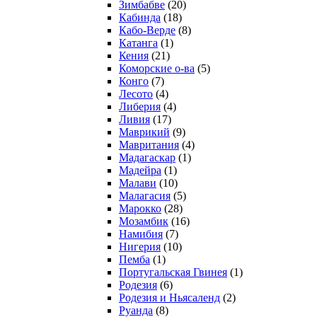
Зимбабве
(20)
Кабинда
(18)
Кабо-Верде
(8)
Катанга
(1)
Кения
(21)
Коморcкие о-ва
(5)
Конго
(7)
Лесото
(4)
Либерия
(4)
Ливия
(17)
Маврикий
(9)
Мавритания
(4)
Мадагаскар
(1)
Мадейра
(1)
Малави
(10)
Малагасия
(5)
Марокко
(28)
Мозамбик
(16)
Намибия
(7)
Нигерия
(10)
Пемба
(1)
Португальская Гвинея
(1)
Родезия
(6)
Родезия и Ньясаленд
(2)
Руанда
(8)