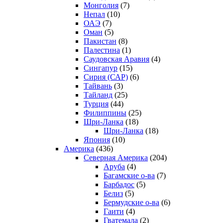
Монголия
(7)
Непал
(10)
ОАЭ
(7)
Оман
(5)
Пакистан
(8)
Палестина
(1)
Саудовская Аравия
(4)
Сингапур
(15)
Сирия (САР)
(6)
Тайвань
(3)
Тайланд
(25)
Турция
(44)
Филиппины
(25)
Шри-Ланка
(18)
Шри-Ланка
(18)
Япония
(10)
Америка
(436)
Северная Америка
(204)
Аруба
(4)
Багамские о-ва
(7)
Барбадос
(5)
Белиз
(5)
Бермудские о-ва
(6)
Гаити
(4)
Гватемала
(2)