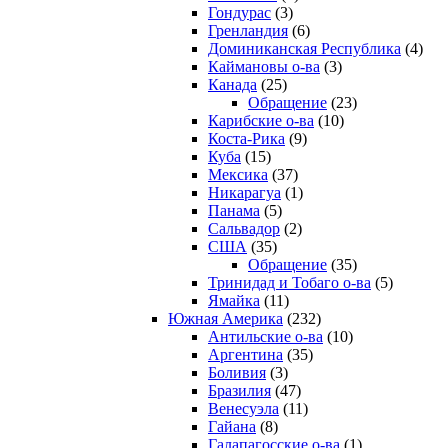
Гондурас
(3)
Гренландия
(6)
Доминиканская Республика
(4)
Каймановы о-ва
(3)
Канада
(25)
Обращение
(23)
Карибские о-ва
(10)
Коста-Рика
(9)
Куба
(15)
Мексика
(37)
Никарагуа
(1)
Панама
(5)
Сальвадор
(2)
США
(35)
Обращение
(35)
Тринидад и Тобаго о-ва
(5)
Ямайка
(11)
Южная Америка
(232)
Антильские о-ва
(10)
Аргентина
(35)
Боливия
(3)
Бразилия
(47)
Венесуэла
(11)
Гайана
(8)
Галапагосские о-ва
(1)