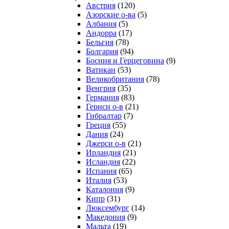
Австрия
(120)
Азорские о-ва
(5)
Албания
(5)
Андорра
(17)
Бельгия
(78)
Болгария
(94)
Босния и Герцеговина
(9)
Ватикан
(53)
Великобритания
(78)
Венгрия
(35)
Германия
(83)
Гернси о-в
(21)
Гибралтар
(7)
Греция
(55)
Дания
(24)
Джерси о-в
(21)
Ирландия
(21)
Исландия
(22)
Испания
(65)
Италия
(53)
Каталония
(9)
Кипр
(31)
Люксембург
(14)
Македония
(9)
Мальта
(19)