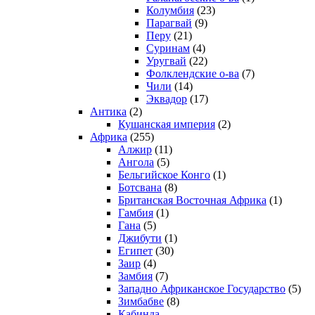
Колумбия
(23)
Парагвай
(9)
Перу
(21)
Суринам
(4)
Уругвай
(22)
Фолклендские о-ва
(7)
Чили
(14)
Эквадор
(17)
Антика
(2)
Кушанская империя
(2)
Африка
(255)
Алжир
(11)
Ангола
(5)
Бельгийское Конго
(1)
Ботсвана
(8)
Британская Восточная Африка
(1)
Гамбия
(1)
Гана
(5)
Джибути
(1)
Египет
(30)
Заир
(4)
Замбия
(7)
Западно Африканское Государство
(5)
Зимбабве
(8)
Кабинда