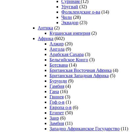
Суринам
(12)
Уругвай
(32)
Фолклендские о-ва
(14)
Чили
(28)
Эквадор
(23)
Антика
(2)
Кушанская империя
(2)
Африка
(602)
Алжир
(20)
Ангола
(9)
Арабская Сахара
(3)
Бельгийское Конго
(3)
Ботсвана
(14)
Британская Восточная Африка
(4)
Британская Западная Африка
(5)
Бурунди
(9)
Гамбия
(4)
Гана
(16)
Гвинея
(3)
Гоф о-в
(1)
Европа о-в
(6)
Египет
(50)
Заир
(6)
Замбия
(11)
Западно Африканское Государство
(11)