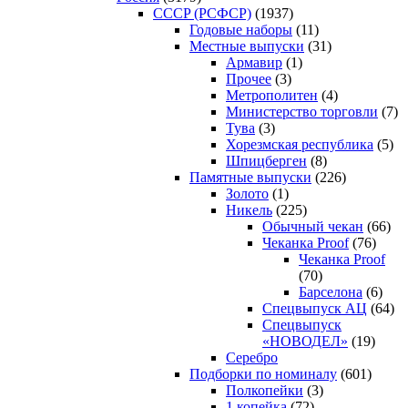
CCCP (РСФСР)
(1937)
Годовые наборы
(11)
Местные выпуски
(31)
Армавир
(1)
Прочее
(3)
Метрополитен
(4)
Министерство торговли
(7)
Тува
(3)
Хорезмская республика
(5)
Шпицберген
(8)
Памятные выпуски
(226)
Золото
(1)
Никель
(225)
Обычный чекан
(66)
Чеканка Proof
(76)
Чеканка Proof
(70)
Барселона
(6)
Спецвыпуск АЦ
(64)
Спецвыпуск
«НОВОДЕЛ»
(19)
Серебро
Подборки по номиналу
(601)
Полкопейки
(3)
1 копейка
(72)