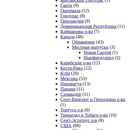
Британский Гондурас
(1)
Гаити
(9)
Гватемала
(12)
Гондурас
(8)
Гренландия
(9)
Доминиканская Республика
(11)
Каймановы о-ва
(7)
Канада
(48)
Обращение
(43)
Местные выпуски
(3)
Новая Скотия
(1)
Ньюфаундленд
(2)
Карибские о-ва
(12)
Коста-Рика
(22)
Куба
(29)
Мексика
(53)
Никарагуа
(13)
Панама
(11)
Сальвадор
(11)
Сент-Винсент и Гренадины о-ва
(1)
Тортуга о-в
(6)
Тринидад и Тобаго о-ва
(10)
Сент-Эстатиус о-в
(8)
США
(88)