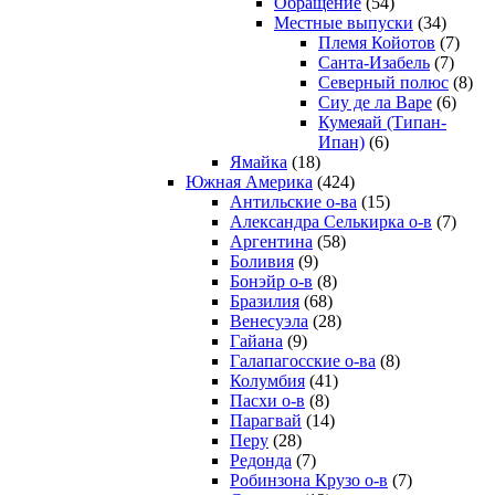
Обращение
(54)
Местные выпуски
(34)
Племя Койотов
(7)
Санта-Изабель
(7)
Северный полюс
(8)
Сиу де ла Варе
(6)
Кумеяай (Типан-
Ипан)
(6)
Ямайка
(18)
Южная Америка
(424)
Антильские о-ва
(15)
Александра Селькирка о-в
(7)
Аргентина
(58)
Боливия
(9)
Бонэйр о-в
(8)
Бразилия
(68)
Венесуэла
(28)
Гайана
(9)
Галапагосские о-ва
(8)
Колумбия
(41)
Пасхи о-в
(8)
Парагвай
(14)
Перу
(28)
Редонда
(7)
Робинзона Крузо о-в
(7)