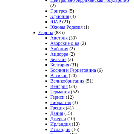
Центрально Африканская государство
(2)
Эритрея
(5)
Эфиопия
(3)
ЮАР
(21)
Южная Родезия
(1)
Европа
(885)
Австрия
(33)
Азорские о-ва
(2)
Албания
(2)
Андорра
(2)
Бельгия
(2)
Болгария
(31)
Босния и Герцеговина
(6)
Ватикан
(20)
Великобритания
(51)
Венгрия
(24)
Германия
(52)
Гернси
(12)
Гибралтар
(3)
Греция
(41)
Дания
(15)
Джерси
(10)
Ирландия
(13)
Исландия
(16)