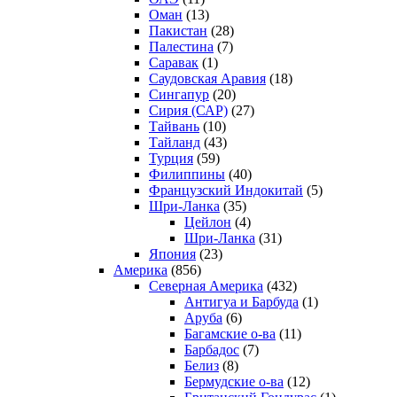
Оман
(13)
Пакистан
(28)
Палестина
(7)
Саравак
(1)
Саудовская Аравия
(18)
Сингапур
(20)
Сирия (САР)
(27)
Тайвань
(10)
Тайланд
(43)
Турция
(59)
Филиппины
(40)
Французский Индокитай
(5)
Шри-Ланка
(35)
Цейлон
(4)
Шри-Ланка
(31)
Япония
(23)
Америка
(856)
Северная Америка
(432)
Антигуа и Барбуда
(1)
Аруба
(6)
Багамские о-ва
(11)
Барбадос
(7)
Белиз
(8)
Бермудские о-ва
(12)