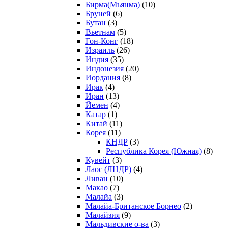
Бирма(Мьянма)
(10)
Бруней
(6)
Бутан
(3)
Вьетнам
(5)
Гон-Конг
(18)
Израиль
(26)
Индия
(35)
Индонезия
(20)
Иордания
(8)
Ирак
(4)
Иран
(13)
Йемен
(4)
Катар
(1)
Китай
(11)
Корея
(11)
КНДР
(3)
Республика Корея (Южная)
(8)
Кувейт
(3)
Лаос (ЛНДР)
(4)
Ливан
(10)
Макао
(7)
Малайа
(3)
Малайа-Британское Борнео
(2)
Малайзия
(9)
Мальдивские о-ва
(3)