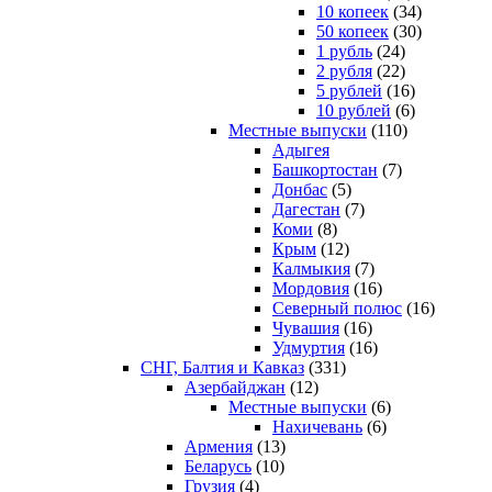
10 копеек
(34)
50 копеек
(30)
1 рубль
(24)
2 рубля
(22)
5 рублей
(16)
10 рублей
(6)
Местные выпуски
(110)
Адыгея
Башкортостан
(7)
Донбас
(5)
Дагестан
(7)
Коми
(8)
Крым
(12)
Калмыкия
(7)
Мордовия
(16)
Северный полюс
(16)
Чувашия
(16)
Удмуртия
(16)
СНГ, Балтия и Кавказ
(331)
Азербайджан
(12)
Местные выпуски
(6)
Нахичевань
(6)
Армения
(13)
Беларусь
(10)
Грузия
(4)