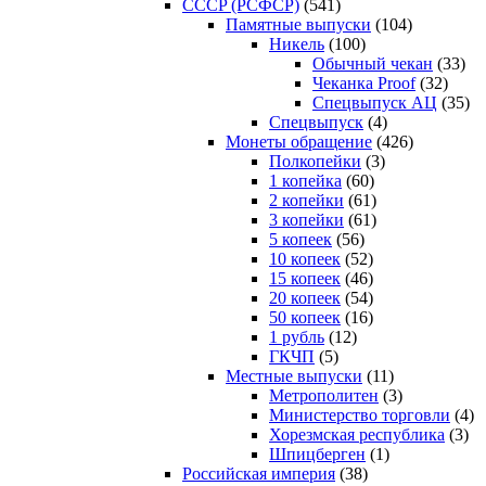
CCCP (РСФСР)
(541)
Памятные выпуски
(104)
Никель
(100)
Обычный чекан
(33)
Чеканка Proof
(32)
Спецвыпуск АЦ
(35)
Спецвыпуск
(4)
Монеты обращение
(426)
Полкопейки
(3)
1 копейка
(60)
2 копейки
(61)
3 копейки
(61)
5 копеек
(56)
10 копеек
(52)
15 копеек
(46)
20 копеек
(54)
50 копеек
(16)
1 рубль
(12)
ГКЧП
(5)
Местные выпуски
(11)
Метрополитен
(3)
Министерство торговли
(4)
Хорезмская республика
(3)
Шпицберген
(1)
Российская империя
(38)