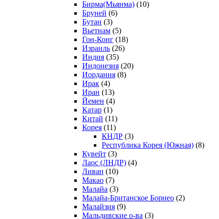
Бирма(Мьянма)
(10)
Бруней
(6)
Бутан
(3)
Вьетнам
(5)
Гон-Конг
(18)
Израиль
(26)
Индия
(35)
Индонезия
(20)
Иордания
(8)
Ирак
(4)
Иран
(13)
Йемен
(4)
Катар
(1)
Китай
(11)
Корея
(11)
КНДР
(3)
Республика Корея (Южная)
(8)
Кувейт
(3)
Лаос (ЛНДР)
(4)
Ливан
(10)
Макао
(7)
Малайа
(3)
Малайа-Британское Борнео
(2)
Малайзия
(9)
Мальдивские о-ва
(3)