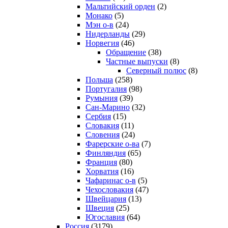
Мальтийский орден
(2)
Монако
(5)
Мэн о-в
(24)
Нидерланды
(29)
Норвегия
(46)
Обращение
(38)
Частные выпуски
(8)
Северный полюс
(8)
Польша
(258)
Португалия
(98)
Румыния
(39)
Сан-Марино
(32)
Сербия
(15)
Словакия
(11)
Словения
(24)
Фарерские о-ва
(7)
Финляндия
(65)
Франция
(80)
Хорватия
(16)
Чафаринас о-в
(5)
Чехословакия
(47)
Швейцария
(13)
Швеция
(25)
Югославия
(64)
Россия
(3179)