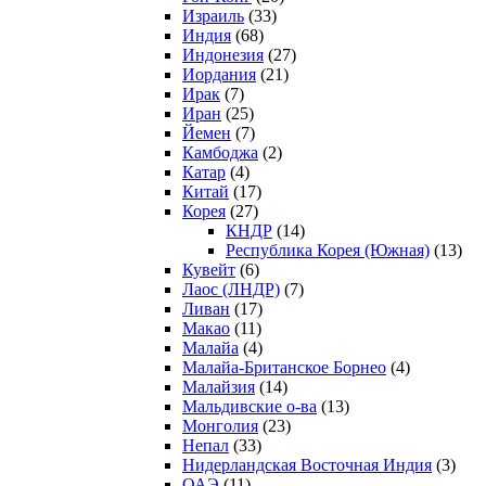
Израиль
(33)
Индия
(68)
Индонезия
(27)
Иордания
(21)
Ирак
(7)
Иран
(25)
Йемен
(7)
Камбоджа
(2)
Катар
(4)
Китай
(17)
Корея
(27)
КНДР
(14)
Республика Корея (Южная)
(13)
Кувейт
(6)
Лаос (ЛНДР)
(7)
Ливан
(17)
Макао
(11)
Малайа
(4)
Малайа-Британское Борнео
(4)
Малайзия
(14)
Мальдивские о-ва
(13)
Монголия
(23)
Непал
(33)
Нидерландская Восточная Индия
(3)
ОАЭ
(11)