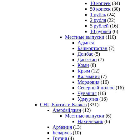
10 копеек
(34)
50 копеек
(30)
1 рубль
(24)
2 рубля
(22)
5 рублей
(16)
10 рублей
(6)
Местные выпуски
(110)
Адыгея
Башкортостан
(7)
Донбас
(5)
Дагестан
(7)
Коми
(8)
Крым
(12)
Калмыкия
(7)
Мордовия
(16)
Северный полюс
(16)
Чувашия
(16)
Удмуртия
(16)
СНГ, Балтия и Кавказ
(331)
Азербайджан
(12)
Местные выпуски
(6)
Нахичевань
(6)
Армения
(13)
Беларусь
(10)
Грузия
(4)