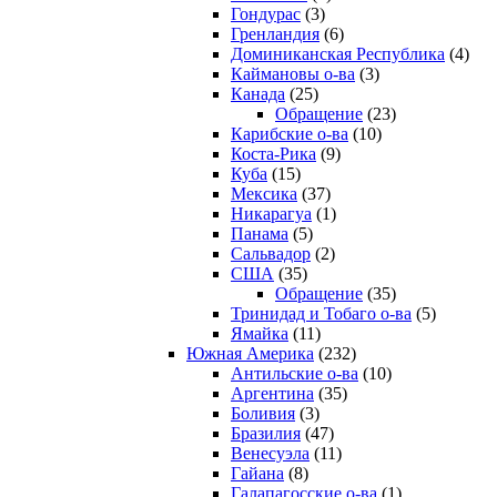
Гондурас
(3)
Гренландия
(6)
Доминиканская Республика
(4)
Каймановы о-ва
(3)
Канада
(25)
Обращение
(23)
Карибские о-ва
(10)
Коста-Рика
(9)
Куба
(15)
Мексика
(37)
Никарагуа
(1)
Панама
(5)
Сальвадор
(2)
США
(35)
Обращение
(35)
Тринидад и Тобаго о-ва
(5)
Ямайка
(11)
Южная Америка
(232)
Антильские о-ва
(10)
Аргентина
(35)
Боливия
(3)
Бразилия
(47)
Венесуэла
(11)
Гайана
(8)
Галапагосские о-ва
(1)