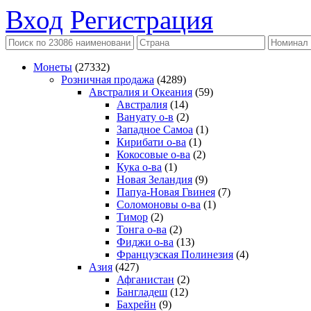
Вход
Регистрация
Монеты
(27332)
Розничная продажа
(4289)
Австралия и Океания
(59)
Австралия
(14)
Вануату о-в
(2)
Западное Самоа
(1)
Кирибати о-ва
(1)
Кокосовые о-ва
(2)
Кука о-ва
(1)
Новая Зеландия
(9)
Папуа-Новая Гвинея
(7)
Соломоновы о-ва
(1)
Тимор
(2)
Тонга о-ва
(2)
Фиджи о-ва
(13)
Французская Полинезия
(4)
Азия
(427)
Афганистан
(2)
Бангладеш
(12)
Бахрейн
(9)