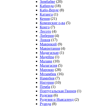
Зимбабве
(20)
Кабинда
(18)
Кабо-Верде
(8)
Катанга
(1)
Кения
(21)
Коморcкие о-ва
(5)
Конго
(7)
Лесото
(4)
Либерия
(4)
Ливия
(17)
Маврикий
(9)
Мавритания
(4)
Мадагаскар
(1)
Мадейра
(1)
Малави
(10)
Малагасия
(5)
Марокко
(28)
Мозамбик
(16)
Намибия
(7)
Нигерия
(10)
Пемба
(1)
Португальская Гвинея
(1)
Родезия
(6)
Родезия и Ньясаленд
(2)
Руанда
(8)