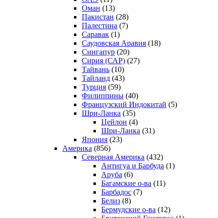
Оман
(13)
Пакистан
(28)
Палестина
(7)
Саравак
(1)
Саудовская Аравия
(18)
Сингапур
(20)
Сирия (САР)
(27)
Тайвань
(10)
Тайланд
(43)
Турция
(59)
Филиппины
(40)
Французский Индокитай
(5)
Шри-Ланка
(35)
Цейлон
(4)
Шри-Ланка
(31)
Япония
(23)
Америка
(856)
Северная Америка
(432)
Антигуа и Барбуда
(1)
Аруба
(6)
Багамские о-ва
(11)
Барбадос
(7)
Белиз
(8)
Бермудские о-ва
(12)