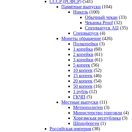
CCCP (РСФСР)
(541)
Памятные выпуски
(104)
Никель
(100)
Обычный чекан
(33)
Чеканка Proof
(32)
Спецвыпуск АЦ
(35)
Спецвыпуск
(4)
Монеты обращение
(426)
Полкопейки
(3)
1 копейка
(60)
2 копейки
(61)
3 копейки
(61)
5 копеек
(56)
10 копеек
(52)
15 копеек
(46)
20 копеек
(54)
50 копеек
(16)
1 рубль
(12)
ГКЧП
(5)
Местные выпуски
(11)
Метрополитен
(3)
Министерство торговли
(4)
Хорезмская республика
(3)
Шпицберген
(1)
Российская империя
(38)