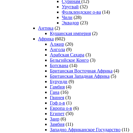
Суринам
(12)
Уругвай
(32)
Фолклендские о-ва
(14)
Чили
(28)
Эквадор
(23)
Антика
(2)
Кушанская империя
(2)
Африка
(602)
Алжир
(20)
Ангола
(9)
Арабская Сахара
(3)
Бельгийское Конго
(3)
Ботсвана
(14)
Британская Восточная Африка
(4)
Британская Западная Африка
(5)
Бурунди
(9)
Гамбия
(4)
Гана
(16)
Гвинея
(3)
Гоф о-в
(1)
Европа о-в
(6)
Египет
(50)
Заир
(6)
Замбия
(11)
Западно Африканское Государство
(11)