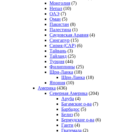
Монголия
(7)
Непал
(10)
ОАЭ
(7)
Оман
(5)
Пакистан
(8)
Палестина
(1)
Саудовская Аравия
(4)
Сингапур
(15)
Сирия (САР)
(6)
Тайвань
(3)
Тайланд
(25)
Турция
(44)
Филиппины
(25)
Шри-Ланка
(18)
Шри-Ланка
(18)
Япония
(10)
Америка
(436)
Северная Америка
(204)
Аруба
(4)
Багамские о-ва
(7)
Барбадос
(5)
Белиз
(5)
Бермудские о-ва
(6)
Гаити
(4)
Гватемала
(2)