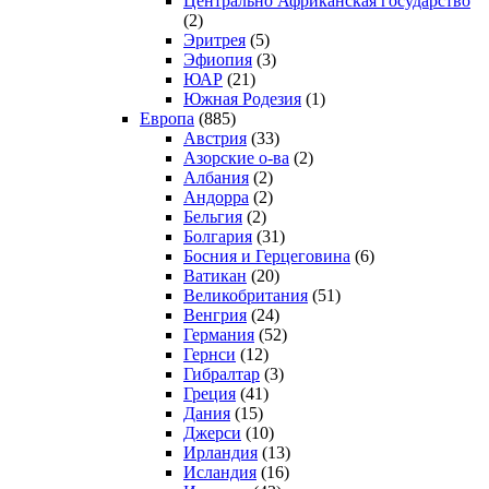
Центрально Африканская государство
(2)
Эритрея
(5)
Эфиопия
(3)
ЮАР
(21)
Южная Родезия
(1)
Европа
(885)
Австрия
(33)
Азорские о-ва
(2)
Албания
(2)
Андорра
(2)
Бельгия
(2)
Болгария
(31)
Босния и Герцеговина
(6)
Ватикан
(20)
Великобритания
(51)
Венгрия
(24)
Германия
(52)
Гернси
(12)
Гибралтар
(3)
Греция
(41)
Дания
(15)
Джерси
(10)
Ирландия
(13)
Исландия
(16)