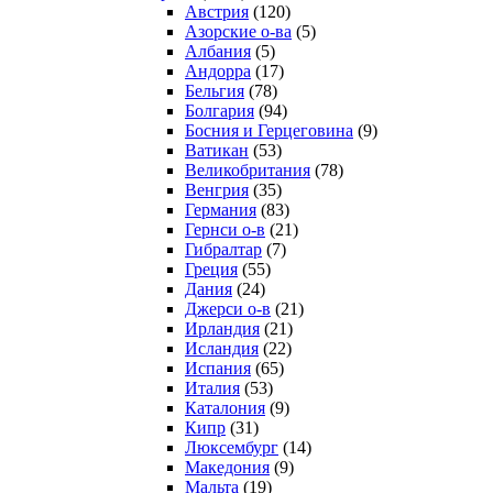
Австрия
(120)
Азорские о-ва
(5)
Албания
(5)
Андорра
(17)
Бельгия
(78)
Болгария
(94)
Босния и Герцеговина
(9)
Ватикан
(53)
Великобритания
(78)
Венгрия
(35)
Германия
(83)
Гернси о-в
(21)
Гибралтар
(7)
Греция
(55)
Дания
(24)
Джерси о-в
(21)
Ирландия
(21)
Исландия
(22)
Испания
(65)
Италия
(53)
Каталония
(9)
Кипр
(31)
Люксембург
(14)
Македония
(9)
Мальта
(19)