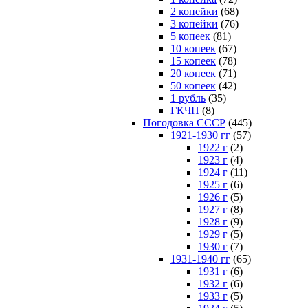
2 копейки
(68)
3 копейки
(76)
5 копеек
(81)
10 копеек
(67)
15 копеек
(78)
20 копеек
(71)
50 копеек
(42)
1 рубль
(35)
ГКЧП
(8)
Погодовка СССР
(445)
1921-1930 гг
(57)
1922 г
(2)
1923 г
(4)
1924 г
(11)
1925 г
(6)
1926 г
(5)
1927 г
(8)
1928 г
(9)
1929 г
(5)
1930 г
(7)
1931-1940 гг
(65)
1931 г
(6)
1932 г
(6)
1933 г
(5)