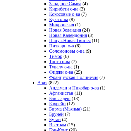
Западное Самоа
(4)
Кирибати о-ва
(3)
Кокосовые о-ва
(7)
Кука о-ва
(8)
Микронезия
(1)
Новая Зеландия
(24)
Новая Календония
(3)
Папуа-Новая Гвинея
(11)
Питкэрн о-в
(6)
Соломоновы о-ва
(9)
Тимор
(6)
Тонга о-ва
(7)
Тувалу о-ва
(1)
Фиджи о-ва
(25)
Французская Полинезия
(7)
Азия
(822)
Андаман и Никобар о-ва
(1)
Афганистан
(11)
Бангладеш
(18)
Бахрейн
(12)
Бирма (Мьянма)
(21)
Бруней
(7)
Бутан
(4)
Вьетнам
(15)
Гон-Конг
(20)