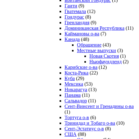
Британский Гондурас
(1)
Гаити
(9)
Гватемала
(12)
Гондурас
(8)
Гренландия
(9)
Доминиканская Республика
(11)
Каймановы о-ва
(7)
Канада
(48)
Обращение
(43)
Местные выпуски
(3)
Новая Скотия
(1)
Ньюфаундленд
(2)
Карибские о-ва
(12)
Коста-Рика
(22)
Куба
(29)
Мексика
(53)
Никарагуа
(13)
Панама
(11)
Сальвадор
(11)
Сент-Винсент и Гренадины о-ва
(1)
Тортуга о-в
(6)
Тринидад и Тобаго о-ва
(10)
Сент-Эстатиус о-в
(8)
США
(88)