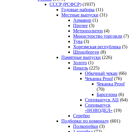
CCCP (РСФСР)
(1937)
Годовые наборы
(11)
Местные выпуски
(31)
Армавир
(1)
Прочее
(3)
Метрополитен
(4)
Министерство торговли
(7)
Тува
(3)
Хорезмская республика
(5)
Шпицберген
(8)
Памятные выпуски
(226)
Золото
(1)
Никель
(225)
Обычный чекан
(66)
Чеканка Proof
(76)
Чеканка Proof
(70)
Барселона
(6)
Спецвыпуск АЦ
(64)
Спецвыпуск
«НОВОДЕЛ»
(19)
Серебро
Подборки по номиналу
(601)
Полкопейки
(3)
1 копейка
(72)