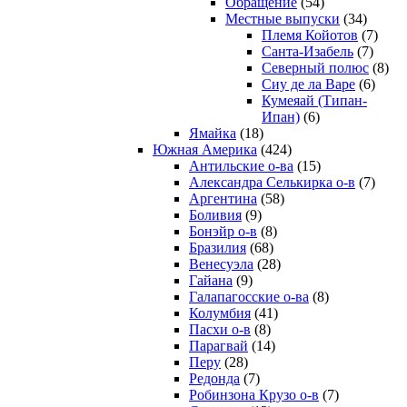
Обращение
(54)
Местные выпуски
(34)
Племя Койотов
(7)
Санта-Изабель
(7)
Северный полюс
(8)
Сиу де ла Варе
(6)
Кумеяай (Типан-
Ипан)
(6)
Ямайка
(18)
Южная Америка
(424)
Антильские о-ва
(15)
Александра Селькирка о-в
(7)
Аргентина
(58)
Боливия
(9)
Бонэйр о-в
(8)
Бразилия
(68)
Венесуэла
(28)
Гайана
(9)
Галапагосские о-ва
(8)
Колумбия
(41)
Пасхи о-в
(8)
Парагвай
(14)
Перу
(28)
Редонда
(7)
Робинзона Крузо о-в
(7)