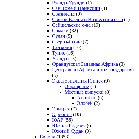
Руанда-Урунди
(1)
Сан-Томе и Принсипи
(1)
Свазиленд
(9)
Святой Елены и Вознесения о-ва
(1)
Сейшельские о-ва
(19)
Сомали
(32)
Судан
(5)
Сьерра-Леоне
(7)
Танзания
(10)
Тунис
(16)
Уганда
(13)
Французская Западная Африка
(3)
Центрально Африканское государство
(5)
Экваториальная Гвинея
(9)
Обращение
(1)
Местные выпуски
(8)
Аннобон
(6)
Элобей
(2)
Эритрея
(7)
Эфиопия
(10)
ЮАР
(56)
Южная Родезия
(6)
Южный Судан
(3)
Европа
(1853)