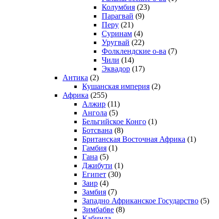
Колумбия
(23)
Парагвай
(9)
Перу
(21)
Суринам
(4)
Уругвай
(22)
Фолклендские о-ва
(7)
Чили
(14)
Эквадор
(17)
Антика
(2)
Кушанская империя
(2)
Африка
(255)
Алжир
(11)
Ангола
(5)
Бельгийское Конго
(1)
Ботсвана
(8)
Британская Восточная Африка
(1)
Гамбия
(1)
Гана
(5)
Джибути
(1)
Египет
(30)
Заир
(4)
Замбия
(7)
Западно Африканское Государство
(5)
Зимбабве
(8)
Кабинда