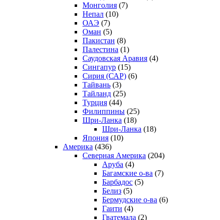
Монголия
(7)
Непал
(10)
ОАЭ
(7)
Оман
(5)
Пакистан
(8)
Палестина
(1)
Саудовская Аравия
(4)
Сингапур
(15)
Сирия (САР)
(6)
Тайвань
(3)
Тайланд
(25)
Турция
(44)
Филиппины
(25)
Шри-Ланка
(18)
Шри-Ланка
(18)
Япония
(10)
Америка
(436)
Северная Америка
(204)
Аруба
(4)
Багамские о-ва
(7)
Барбадос
(5)
Белиз
(5)
Бермудские о-ва
(6)
Гаити
(4)
Гватемала
(2)