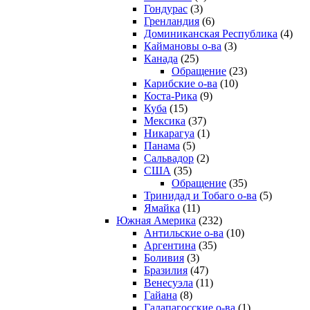
Гондурас
(3)
Гренландия
(6)
Доминиканская Республика
(4)
Каймановы о-ва
(3)
Канада
(25)
Обращение
(23)
Карибские о-ва
(10)
Коста-Рика
(9)
Куба
(15)
Мексика
(37)
Никарагуа
(1)
Панама
(5)
Сальвадор
(2)
США
(35)
Обращение
(35)
Тринидад и Тобаго о-ва
(5)
Ямайка
(11)
Южная Америка
(232)
Антильские о-ва
(10)
Аргентина
(35)
Боливия
(3)
Бразилия
(47)
Венесуэла
(11)
Гайана
(8)
Галапагосские о-ва
(1)