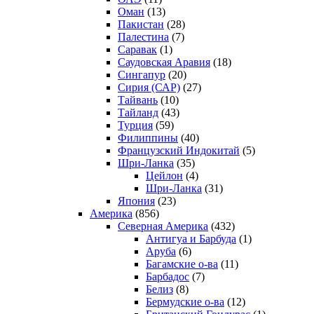
Оман
(13)
Пакистан
(28)
Палестина
(7)
Саравак
(1)
Саудовская Аравия
(18)
Сингапур
(20)
Сирия (САР)
(27)
Тайвань
(10)
Тайланд
(43)
Турция
(59)
Филиппины
(40)
Французский Индокитай
(5)
Шри-Ланка
(35)
Цейлон
(4)
Шри-Ланка
(31)
Япония
(23)
Америка
(856)
Северная Америка
(432)
Антигуа и Барбуда
(1)
Аруба
(6)
Багамские о-ва
(11)
Барбадос
(7)
Белиз
(8)
Бермудские о-ва
(12)