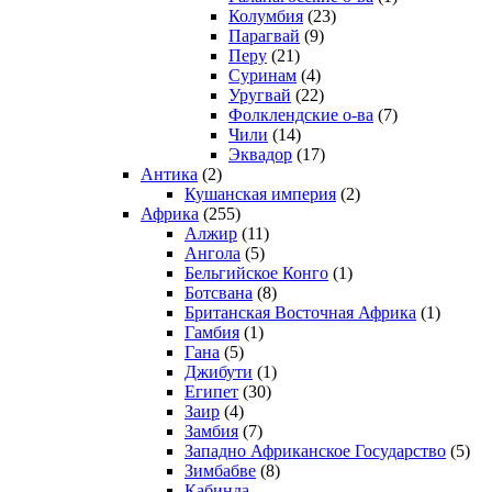
Колумбия
(23)
Парагвай
(9)
Перу
(21)
Суринам
(4)
Уругвай
(22)
Фолклендские о-ва
(7)
Чили
(14)
Эквадор
(17)
Антика
(2)
Кушанская империя
(2)
Африка
(255)
Алжир
(11)
Ангола
(5)
Бельгийское Конго
(1)
Ботсвана
(8)
Британская Восточная Африка
(1)
Гамбия
(1)
Гана
(5)
Джибути
(1)
Египет
(30)
Заир
(4)
Замбия
(7)
Западно Африканское Государство
(5)
Зимбабве
(8)
Кабинда