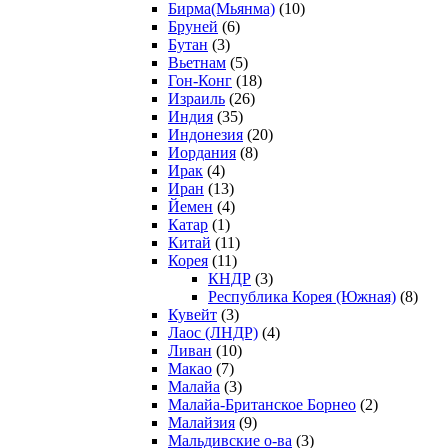
Бирма(Мьянма)
(10)
Бруней
(6)
Бутан
(3)
Вьетнам
(5)
Гон-Конг
(18)
Израиль
(26)
Индия
(35)
Индонезия
(20)
Иордания
(8)
Ирак
(4)
Иран
(13)
Йемен
(4)
Катар
(1)
Китай
(11)
Корея
(11)
КНДР
(3)
Республика Корея (Южная)
(8)
Кувейт
(3)
Лаос (ЛНДР)
(4)
Ливан
(10)
Макао
(7)
Малайа
(3)
Малайа-Британское Борнео
(2)
Малайзия
(9)
Мальдивские о-ва
(3)