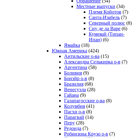
Обращение
(54)
Местные выпуски
(34)
Племя Койотов
(7)
Санта-Изабель
(7)
Северный полюс
(8)
Сиу де ла Варе
(6)
Кумеяай (Типан-
Ипан)
(6)
Ямайка
(18)
Южная Америка
(424)
Антильские о-ва
(15)
Александра Селькирка о-в
(7)
Аргентина
(58)
Боливия
(9)
Бонэйр о-в
(8)
Бразилия
(68)
Венесуэла
(28)
Гайана
(9)
Галапагосские о-ва
(8)
Колумбия
(41)
Пасхи о-в
(8)
Парагвай
(14)
Перу
(28)
Редонда
(7)
Робинзона Крузо о-в
(7)