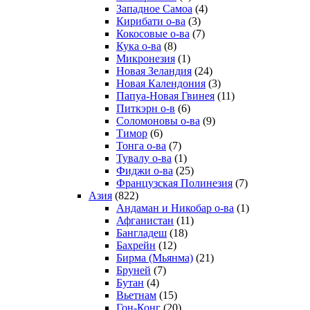
Западное Самоа
(4)
Кирибати о-ва
(3)
Кокосовые о-ва
(7)
Кука о-ва
(8)
Микронезия
(1)
Новая Зеландия
(24)
Новая Календония
(3)
Папуа-Новая Гвинея
(11)
Питкэрн о-в
(6)
Соломоновы о-ва
(9)
Тимор
(6)
Тонга о-ва
(7)
Тувалу о-ва
(1)
Фиджи о-ва
(25)
Французская Полинезия
(7)
Азия
(822)
Андаман и Никобар о-ва
(1)
Афганистан
(11)
Бангладеш
(18)
Бахрейн
(12)
Бирма (Мьянма)
(21)
Бруней
(7)
Бутан
(4)
Вьетнам
(15)
Гон-Конг
(20)