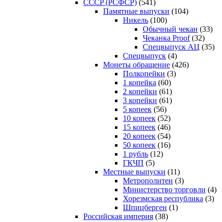
CCCP (РСФСР)
(541)
Памятные выпуски
(104)
Никель
(100)
Обычный чекан
(33)
Чеканка Proof
(32)
Спецвыпуск АЦ
(35)
Спецвыпуск
(4)
Монеты обращение
(426)
Полкопейки
(3)
1 копейка
(60)
2 копейки
(61)
3 копейки
(61)
5 копеек
(56)
10 копеек
(52)
15 копеек
(46)
20 копеек
(54)
50 копеек
(16)
1 рубль
(12)
ГКЧП
(5)
Местные выпуски
(11)
Метрополитен
(3)
Министерство торговли
(4)
Хорезмская республика
(3)
Шпицберген
(1)
Российская империя
(38)