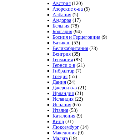
Австрия
(120)
Азорские о-ва
(5)
Албания
(5)
Андорра
(17)
Бельгия
(78)
Болгария
(94)
Босния и Герцеговина
(9)
Ватикан
(53)
Великобритания
(78)
Венгрия
(35)
Германия
(83)
Гернси о-в
(21)
Гибралтар
(7)
Греция
(55)
Дания
(24)
Джерси о-в
(21)
Ирландия
(21)
Исландия
(22)
Испания
(65)
Италия
(53)
Каталония
(9)
Кипр
(31)
Люксембург
(14)
Македония
(9)
Мальта
(19)