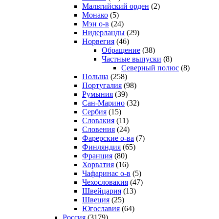
Мальтийский орден
(2)
Монако
(5)
Мэн о-в
(24)
Нидерланды
(29)
Норвегия
(46)
Обращение
(38)
Частные выпуски
(8)
Северный полюс
(8)
Польша
(258)
Португалия
(98)
Румыния
(39)
Сан-Марино
(32)
Сербия
(15)
Словакия
(11)
Словения
(24)
Фарерские о-ва
(7)
Финляндия
(65)
Франция
(80)
Хорватия
(16)
Чафаринас о-в
(5)
Чехословакия
(47)
Швейцария
(13)
Швеция
(25)
Югославия
(64)
Россия
(3179)