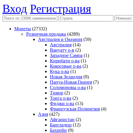
Вход
Регистрация
Монеты
(27332)
Розничная продажа
(4289)
Австралия и Океания
(59)
Австралия
(14)
Вануату о-в
(2)
Западное Самоа
(1)
Кирибати о-ва
(1)
Кокосовые о-ва
(2)
Кука о-ва
(1)
Новая Зеландия
(9)
Папуа-Новая Гвинея
(7)
Соломоновы о-ва
(1)
Тимор
(2)
Тонга о-ва
(2)
Фиджи о-ва
(13)
Французская Полинезия
(4)
Азия
(427)
Афганистан
(2)
Бангладеш
(12)
Бахрейн
(9)