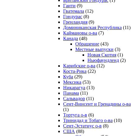
Британский Гондурас
(1)
Гаити
(9)
Гватемала
(12)
Гондурас
(8)
Гренландия
(9)
Доминиканская Республика
(11)
Каймановы о-ва
(7)
Канада
(48)
Обращение
(43)
Местные выпуски
(3)
Новая Скотия
(1)
Ньюфаундленд
(2)
Карибские о-ва
(12)
Коста-Рика
(22)
Куба
(29)
Мексика
(53)
Никарагуа
(13)
Панама
(11)
Сальвадор
(11)
Сент-Винсент и Гренадины о-ва
(1)
Тортуга о-в
(6)
Тринидад и Тобаго о-ва
(10)
Сент-Эстатиус о-в
(8)
США
(88)