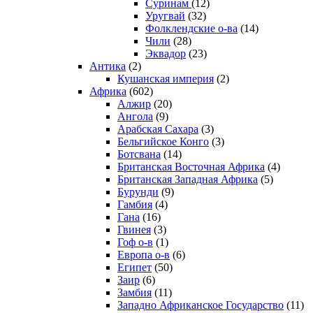
Суринам
(12)
Уругвай
(32)
Фолклендские о-ва
(14)
Чили
(28)
Эквадор
(23)
Антика
(2)
Кушанская империя
(2)
Африка
(602)
Алжир
(20)
Ангола
(9)
Арабская Сахара
(3)
Бельгийское Конго
(3)
Ботсвана
(14)
Британская Восточная Африка
(4)
Британская Западная Африка
(5)
Бурунди
(9)
Гамбия
(4)
Гана
(16)
Гвинея
(3)
Гоф о-в
(1)
Европа о-в
(6)
Египет
(50)
Заир
(6)
Замбия
(11)
Западно Африканское Государство
(11)