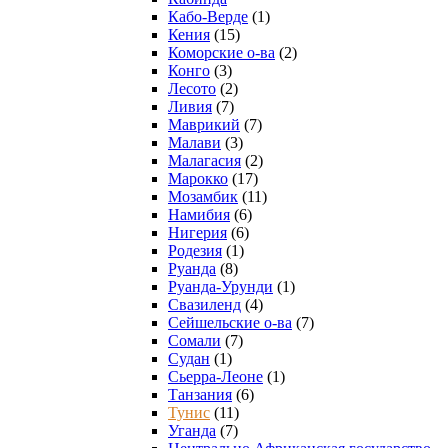
Кабо-Верде
(1)
Кения
(15)
Коморские о-ва
(2)
Конго
(3)
Лесото
(2)
Ливия
(7)
Маврикий
(7)
Малави
(3)
Малагасия
(2)
Марокко
(17)
Мозамбик
(11)
Намибия
(6)
Нигерия
(6)
Родезия
(1)
Руанда
(8)
Руанда-Урунди
(1)
Свазиленд
(4)
Сейшельские о-ва
(7)
Сомали
(7)
Судан
(1)
Сьерра-Леоне
(1)
Танзания
(6)
Тунис
(11)
Уганда
(7)