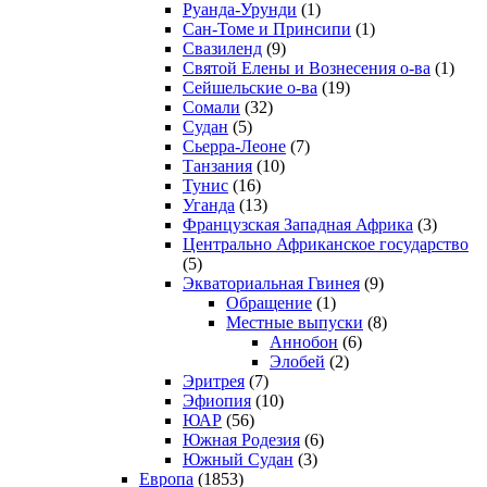
Руанда-Урунди
(1)
Сан-Томе и Принсипи
(1)
Свазиленд
(9)
Святой Елены и Вознесения о-ва
(1)
Сейшельские о-ва
(19)
Сомали
(32)
Судан
(5)
Сьерра-Леоне
(7)
Танзания
(10)
Тунис
(16)
Уганда
(13)
Французская Западная Африка
(3)
Центрально Африканское государство
(5)
Экваториальная Гвинея
(9)
Обращение
(1)
Местные выпуски
(8)
Аннобон
(6)
Элобей
(2)
Эритрея
(7)
Эфиопия
(10)
ЮАР
(56)
Южная Родезия
(6)
Южный Судан
(3)
Европа
(1853)