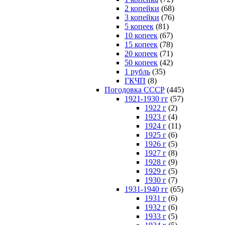
2 копейки
(68)
3 копейки
(76)
5 копеек
(81)
10 копеек
(67)
15 копеек
(78)
20 копеек
(71)
50 копеек
(42)
1 рубль
(35)
ГКЧП
(8)
Погодовка СССР
(445)
1921-1930 гг
(57)
1922 г
(2)
1923 г
(4)
1924 г
(11)
1925 г
(6)
1926 г
(5)
1927 г
(8)
1928 г
(9)
1929 г
(5)
1930 г
(7)
1931-1940 гг
(65)
1931 г
(6)
1932 г
(6)
1933 г
(5)