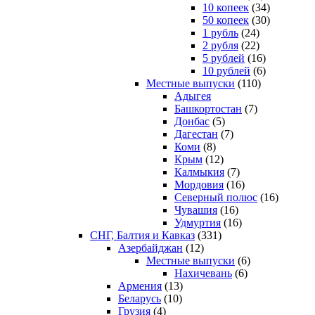
10 копеек
(34)
50 копеек
(30)
1 рубль
(24)
2 рубля
(22)
5 рублей
(16)
10 рублей
(6)
Местные выпуски
(110)
Адыгея
Башкортостан
(7)
Донбас
(5)
Дагестан
(7)
Коми
(8)
Крым
(12)
Калмыкия
(7)
Мордовия
(16)
Северный полюс
(16)
Чувашия
(16)
Удмуртия
(16)
СНГ, Балтия и Кавказ
(331)
Азербайджан
(12)
Местные выпуски
(6)
Нахичевань
(6)
Армения
(13)
Беларусь
(10)
Грузия
(4)