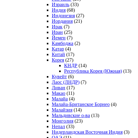
Израиль
(33)
Индия
(68)
Индонезия
(27)
Иордания
(21)
Ирак
(7)
Иран
(25)
Йемен
(7)
Камбоджа
(2)
Катар
(4)
Китай
(17)
Корея
(27)
КНДР
(14)
Республика Корея (Южная)
(13)
Кувейт
(6)
Лаос (ЛНДР)
(7)
Ливан
(17)
Макао
(11)
Малайа
(4)
Малайа-Британское Борнео
(4)
Малайзия
(14)
Мальдивские о-ва
(13)
Монголия
(23)
Непал
(33)
Нидерландская Восточная Индия
(3)
ОАЭ
(11)