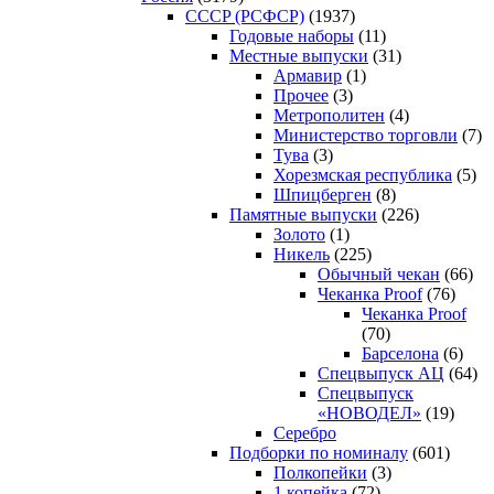
CCCP (РСФСР)
(1937)
Годовые наборы
(11)
Местные выпуски
(31)
Армавир
(1)
Прочее
(3)
Метрополитен
(4)
Министерство торговли
(7)
Тува
(3)
Хорезмская республика
(5)
Шпицберген
(8)
Памятные выпуски
(226)
Золото
(1)
Никель
(225)
Обычный чекан
(66)
Чеканка Proof
(76)
Чеканка Proof
(70)
Барселона
(6)
Спецвыпуск АЦ
(64)
Спецвыпуск
«НОВОДЕЛ»
(19)
Серебро
Подборки по номиналу
(601)
Полкопейки
(3)
1 копейка
(72)