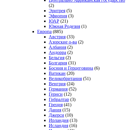
Центрально Африканская государство
(2)
Эритрея
(5)
Эфиопия
(3)
ЮАР
(21)
Южная Родезия
(1)
Европа
(885)
Австрия
(33)
Азорские о-ва
(2)
Албания
(2)
Андорра
(2)
Бельгия
(2)
Болгария
(31)
Босния и Герцеговина
(6)
Ватикан
(20)
Великобритания
(51)
Венгрия
(24)
Германия
(52)
Гернси
(12)
Гибралтар
(3)
Греция
(41)
Дания
(15)
Джерси
(10)
Ирландия
(13)
Исландия
(16)