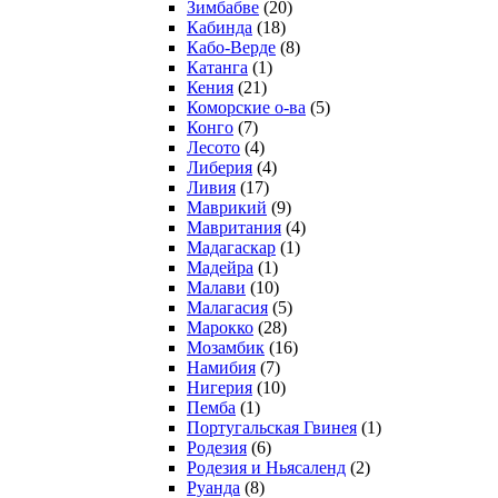
Зимбабве
(20)
Кабинда
(18)
Кабо-Верде
(8)
Катанга
(1)
Кения
(21)
Коморcкие о-ва
(5)
Конго
(7)
Лесото
(4)
Либерия
(4)
Ливия
(17)
Маврикий
(9)
Мавритания
(4)
Мадагаскар
(1)
Мадейра
(1)
Малави
(10)
Малагасия
(5)
Марокко
(28)
Мозамбик
(16)
Намибия
(7)
Нигерия
(10)
Пемба
(1)
Португальская Гвинея
(1)
Родезия
(6)
Родезия и Ньясаленд
(2)
Руанда
(8)