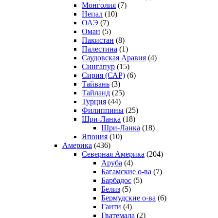
Монголия
(7)
Непал
(10)
ОАЭ
(7)
Оман
(5)
Пакистан
(8)
Палестина
(1)
Саудовская Аравия
(4)
Сингапур
(15)
Сирия (САР)
(6)
Тайвань
(3)
Тайланд
(25)
Турция
(44)
Филиппины
(25)
Шри-Ланка
(18)
Шри-Ланка
(18)
Япония
(10)
Америка
(436)
Северная Америка
(204)
Аруба
(4)
Багамские о-ва
(7)
Барбадос
(5)
Белиз
(5)
Бермудские о-ва
(6)
Гаити
(4)
Гватемала
(2)