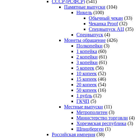
CCCP (РСФСР)
(541)
Памятные выпуски
(104)
Никель
(100)
Обычный чекан
(33)
Чеканка Proof
(32)
Спецвыпуск АЦ
(35)
Спецвыпуск
(4)
Монеты обращение
(426)
Полкопейки
(3)
1 копейка
(60)
2 копейки
(61)
3 копейки
(61)
5 копеек
(56)
10 копеек
(52)
15 копеек
(46)
20 копеек
(54)
50 копеек
(16)
1 рубль
(12)
ГКЧП
(5)
Местные выпуски
(11)
Метрополитен
(3)
Министерство торговли
(4)
Хорезмская республика
(3)
Шпицберген
(1)
Российская империя
(38)