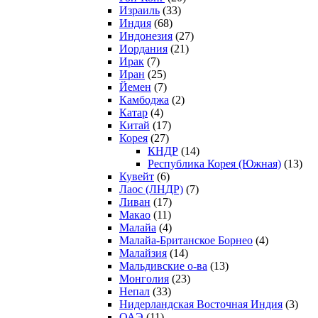
Израиль
(33)
Индия
(68)
Индонезия
(27)
Иордания
(21)
Ирак
(7)
Иран
(25)
Йемен
(7)
Камбоджа
(2)
Катар
(4)
Китай
(17)
Корея
(27)
КНДР
(14)
Республика Корея (Южная)
(13)
Кувейт
(6)
Лаос (ЛНДР)
(7)
Ливан
(17)
Макао
(11)
Малайа
(4)
Малайа-Британское Борнео
(4)
Малайзия
(14)
Мальдивские о-ва
(13)
Монголия
(23)
Непал
(33)
Нидерландская Восточная Индия
(3)
ОАЭ
(11)