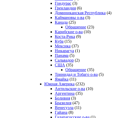
Гондурас
(3)
Гренландия
(6)
Доминиканская Республика
(4)
Каймановы о-ва
(3)
Канада
(25)
Обращение
(23)
Карибские о-ва
(10)
Коста-Рика
(9)
Куба
(15)
Мексика
(37)
Никарагуа
(1)
Панама
(5)
Сальвадор
(2)
США
(35)
Обращение
(35)
Тринидад и Тобаго о-ва
(5)
Ямайка
(11)
Южная Америка
(232)
Антильские о-ва
(10)
Аргентина
(35)
Боливия
(3)
Бразилия
(47)
Венесуэла
(11)
Гайана
(8)
Галапагосские о-ва
(1)