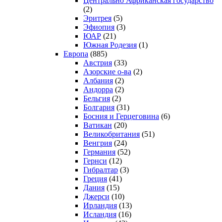
Центрально Африканская государство
(2)
Эритрея
(5)
Эфиопия
(3)
ЮАР
(21)
Южная Родезия
(1)
Европа
(885)
Австрия
(33)
Азорские о-ва
(2)
Албания
(2)
Андорра
(2)
Бельгия
(2)
Болгария
(31)
Босния и Герцеговина
(6)
Ватикан
(20)
Великобритания
(51)
Венгрия
(24)
Германия
(52)
Гернси
(12)
Гибралтар
(3)
Греция
(41)
Дания
(15)
Джерси
(10)
Ирландия
(13)
Исландия
(16)