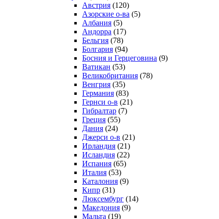
Австрия
(120)
Азорские о-ва
(5)
Албания
(5)
Андорра
(17)
Бельгия
(78)
Болгария
(94)
Босния и Герцеговина
(9)
Ватикан
(53)
Великобритания
(78)
Венгрия
(35)
Германия
(83)
Гернси о-в
(21)
Гибралтар
(7)
Греция
(55)
Дания
(24)
Джерси о-в
(21)
Ирландия
(21)
Исландия
(22)
Испания
(65)
Италия
(53)
Каталония
(9)
Кипр
(31)
Люксембург
(14)
Македония
(9)
Мальта
(19)