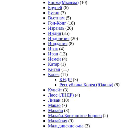
Бирма(Мьянма)
(10)
Бруней
(6)
Бутан
(3)
Вьетнам
(5)
Гон-Конг
(18)
Израиль
(26)
Индия
(35)
Индонезия
(20)
Иордания
(8)
Ирак
(4)
Иран
(13)
Йемен
(4)
Катар
(1)
Китай
(11)
Корея
(11)
КНДР
(3)
Республика Корея (Южная)
(8)
Кувейт
(3)
Лаос (ЛНДР)
(4)
Ливан
(10)
Макао
(7)
Малайа
(3)
Малайа-Британское Борнео
(2)
Малайзия
(9)
Мальдивские о-ва
(3)