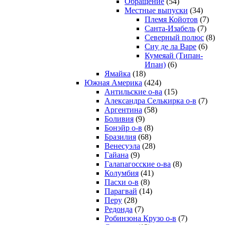
Обращение
(54)
Местные выпуски
(34)
Племя Койотов
(7)
Санта-Изабель
(7)
Северный полюс
(8)
Сиу де ла Варе
(6)
Кумеяай (Типан-
Ипан)
(6)
Ямайка
(18)
Южная Америка
(424)
Антильские о-ва
(15)
Александра Селькирка о-в
(7)
Аргентина
(58)
Боливия
(9)
Бонэйр о-в
(8)
Бразилия
(68)
Венесуэла
(28)
Гайана
(9)
Галапагосские о-ва
(8)
Колумбия
(41)
Пасхи о-в
(8)
Парагвай
(14)
Перу
(28)
Редонда
(7)
Робинзона Крузо о-в
(7)