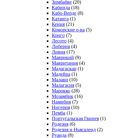
Зимбабве
(20)
Кабинда
(18)
Кабо-Верде
(8)
Катанга
(1)
Кения
(21)
Коморcкие о-ва
(5)
Конго
(7)
Лесото
(4)
Либерия
(4)
Ливия
(17)
Маврикий
(9)
Мавритания
(4)
Мадагаскар
(1)
Мадейра
(1)
Малави
(10)
Малагасия
(5)
Марокко
(28)
Мозамбик
(16)
Намибия
(7)
Нигерия
(10)
Пемба
(1)
Португальская Гвинея
(1)
Родезия
(6)
Родезия и Ньясаленд
(2)
Руанда
(8)