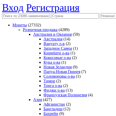
Вход
Регистрация
Монеты
(27332)
Розничная продажа
(4289)
Австралия и Океания
(59)
Австралия
(14)
Вануату о-в
(2)
Западное Самоа
(1)
Кирибати о-ва
(1)
Кокосовые о-ва
(2)
Кука о-ва
(1)
Новая Зеландия
(9)
Папуа-Новая Гвинея
(7)
Соломоновы о-ва
(1)
Тимор
(2)
Тонга о-ва
(2)
Фиджи о-ва
(13)
Французская Полинезия
(4)
Азия
(427)
Афганистан
(2)
Бангладеш
(12)
Бахрейн
(9)