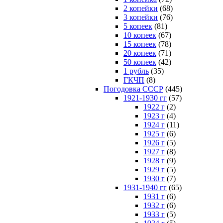
2 копейки
(68)
3 копейки
(76)
5 копеек
(81)
10 копеек
(67)
15 копеек
(78)
20 копеек
(71)
50 копеек
(42)
1 рубль
(35)
ГКЧП
(8)
Погодовка СССР
(445)
1921-1930 гг
(57)
1922 г
(2)
1923 г
(4)
1924 г
(11)
1925 г
(6)
1926 г
(5)
1927 г
(8)
1928 г
(9)
1929 г
(5)
1930 г
(7)
1931-1940 гг
(65)
1931 г
(6)
1932 г
(6)
1933 г
(5)