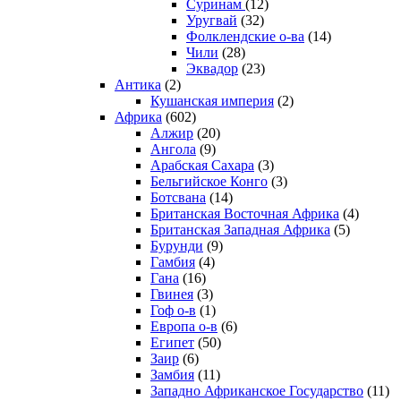
Суринам
(12)
Уругвай
(32)
Фолклендские о-ва
(14)
Чили
(28)
Эквадор
(23)
Антика
(2)
Кушанская империя
(2)
Африка
(602)
Алжир
(20)
Ангола
(9)
Арабская Сахара
(3)
Бельгийское Конго
(3)
Ботсвана
(14)
Британская Восточная Африка
(4)
Британская Западная Африка
(5)
Бурунди
(9)
Гамбия
(4)
Гана
(16)
Гвинея
(3)
Гоф о-в
(1)
Европа о-в
(6)
Египет
(50)
Заир
(6)
Замбия
(11)
Западно Африканское Государство
(11)