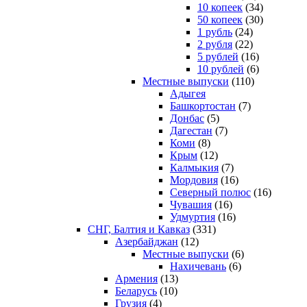
10 копеек
(34)
50 копеек
(30)
1 рубль
(24)
2 рубля
(22)
5 рублей
(16)
10 рублей
(6)
Местные выпуски
(110)
Адыгея
Башкортостан
(7)
Донбас
(5)
Дагестан
(7)
Коми
(8)
Крым
(12)
Калмыкия
(7)
Мордовия
(16)
Северный полюс
(16)
Чувашия
(16)
Удмуртия
(16)
СНГ, Балтия и Кавказ
(331)
Азербайджан
(12)
Местные выпуски
(6)
Нахичевань
(6)
Армения
(13)
Беларусь
(10)
Грузия
(4)