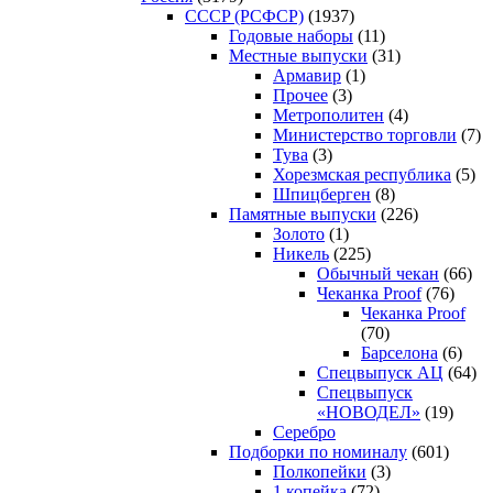
CCCP (РСФСР)
(1937)
Годовые наборы
(11)
Местные выпуски
(31)
Армавир
(1)
Прочее
(3)
Метрополитен
(4)
Министерство торговли
(7)
Тува
(3)
Хорезмская республика
(5)
Шпицберген
(8)
Памятные выпуски
(226)
Золото
(1)
Никель
(225)
Обычный чекан
(66)
Чеканка Proof
(76)
Чеканка Proof
(70)
Барселона
(6)
Спецвыпуск АЦ
(64)
Спецвыпуск
«НОВОДЕЛ»
(19)
Серебро
Подборки по номиналу
(601)
Полкопейки
(3)
1 копейка
(72)