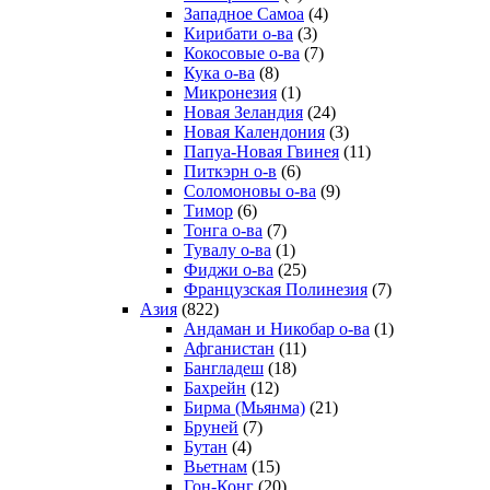
Западное Самоа
(4)
Кирибати о-ва
(3)
Кокосовые о-ва
(7)
Кука о-ва
(8)
Микронезия
(1)
Новая Зеландия
(24)
Новая Календония
(3)
Папуа-Новая Гвинея
(11)
Питкэрн о-в
(6)
Соломоновы о-ва
(9)
Тимор
(6)
Тонга о-ва
(7)
Тувалу о-ва
(1)
Фиджи о-ва
(25)
Французская Полинезия
(7)
Азия
(822)
Андаман и Никобар о-ва
(1)
Афганистан
(11)
Бангладеш
(18)
Бахрейн
(12)
Бирма (Мьянма)
(21)
Бруней
(7)
Бутан
(4)
Вьетнам
(15)
Гон-Конг
(20)