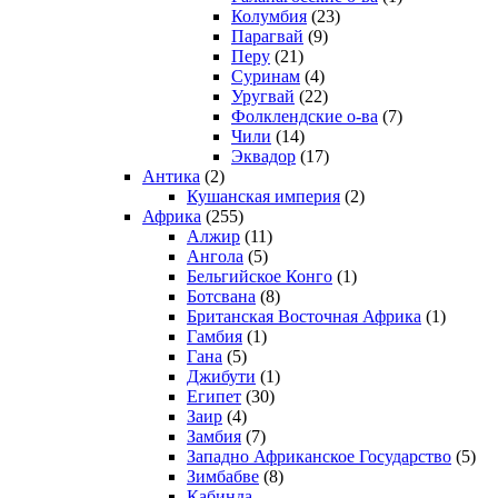
Колумбия
(23)
Парагвай
(9)
Перу
(21)
Суринам
(4)
Уругвай
(22)
Фолклендские о-ва
(7)
Чили
(14)
Эквадор
(17)
Антика
(2)
Кушанская империя
(2)
Африка
(255)
Алжир
(11)
Ангола
(5)
Бельгийское Конго
(1)
Ботсвана
(8)
Британская Восточная Африка
(1)
Гамбия
(1)
Гана
(5)
Джибути
(1)
Египет
(30)
Заир
(4)
Замбия
(7)
Западно Африканское Государство
(5)
Зимбабве
(8)
Кабинда