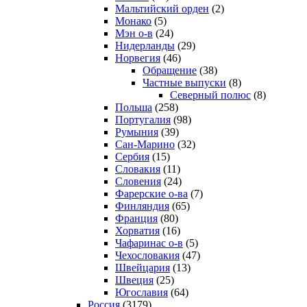
Мальтийский орден
(2)
Монако
(5)
Мэн о-в
(24)
Нидерланды
(29)
Норвегия
(46)
Обращение
(38)
Частные выпуски
(8)
Северный полюс
(8)
Польша
(258)
Португалия
(98)
Румыния
(39)
Сан-Марино
(32)
Сербия
(15)
Словакия
(11)
Словения
(24)
Фарерские о-ва
(7)
Финляндия
(65)
Франция
(80)
Хорватия
(16)
Чафаринас о-в
(5)
Чехословакия
(47)
Швейцария
(13)
Швеция
(25)
Югославия
(64)
Россия
(3179)