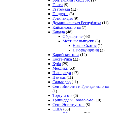
Британский Гондурас
(1)
Гаити
(9)
Гватемала
(12)
Гондурас
(8)
Гренландия
(9)
Доминиканская Республика
(11)
Каймановы о-ва
(7)
Канада
(48)
Обращение
(43)
Местные выпуски
(3)
Новая Скотия
(1)
Ньюфаундленд
(2)
Карибские о-ва
(12)
Коста-Рика
(22)
Куба
(29)
Мексика
(53)
Никарагуа
(13)
Панама
(11)
Сальвадор
(11)
Сент-Винсент и Гренадины о-ва
(1)
Тортуга о-в
(6)
Тринидад и Тобаго о-ва
(10)
Сент-Эстатиус о-в
(8)
США
(88)