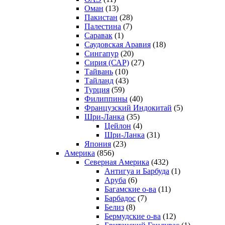
Оман
(13)
Пакистан
(28)
Палестина
(7)
Саравак
(1)
Саудовская Аравия
(18)
Сингапур
(20)
Сирия (САР)
(27)
Тайвань
(10)
Тайланд
(43)
Турция
(59)
Филиппины
(40)
Французский Индокитай
(5)
Шри-Ланка
(35)
Цейлон
(4)
Шри-Ланка
(31)
Япония
(23)
Америка
(856)
Северная Америка
(432)
Антигуа и Барбуда
(1)
Аруба
(6)
Багамские о-ва
(11)
Барбадос
(7)
Белиз
(8)
Бермудские о-ва
(12)