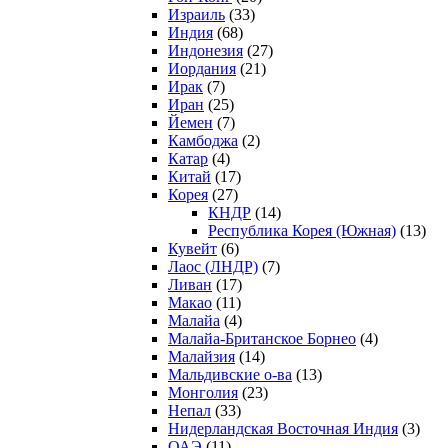
Израиль
(33)
Индия
(68)
Индонезия
(27)
Иордания
(21)
Ирак
(7)
Иран
(25)
Йемен
(7)
Камбоджа
(2)
Катар
(4)
Китай
(17)
Корея
(27)
КНДР
(14)
Республика Корея (Южная)
(13)
Кувейт
(6)
Лаос (ЛНДР)
(7)
Ливан
(17)
Макао
(11)
Малайа
(4)
Малайа-Британское Борнео
(4)
Малайзия
(14)
Мальдивские о-ва
(13)
Монголия
(23)
Непал
(33)
Нидерландская Восточная Индия
(3)
ОАЭ
(11)