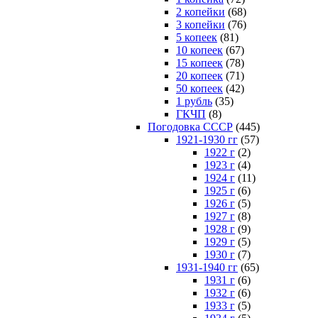
2 копейки
(68)
3 копейки
(76)
5 копеек
(81)
10 копеек
(67)
15 копеек
(78)
20 копеек
(71)
50 копеек
(42)
1 рубль
(35)
ГКЧП
(8)
Погодовка СССР
(445)
1921-1930 гг
(57)
1922 г
(2)
1923 г
(4)
1924 г
(11)
1925 г
(6)
1926 г
(5)
1927 г
(8)
1928 г
(9)
1929 г
(5)
1930 г
(7)
1931-1940 гг
(65)
1931 г
(6)
1932 г
(6)
1933 г
(5)