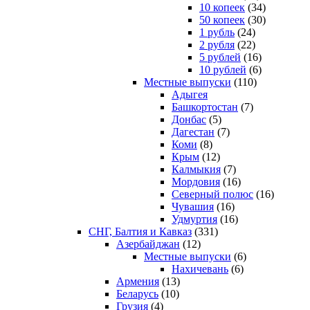
10 копеек
(34)
50 копеек
(30)
1 рубль
(24)
2 рубля
(22)
5 рублей
(16)
10 рублей
(6)
Местные выпуски
(110)
Адыгея
Башкортостан
(7)
Донбас
(5)
Дагестан
(7)
Коми
(8)
Крым
(12)
Калмыкия
(7)
Мордовия
(16)
Северный полюс
(16)
Чувашия
(16)
Удмуртия
(16)
СНГ, Балтия и Кавказ
(331)
Азербайджан
(12)
Местные выпуски
(6)
Нахичевань
(6)
Армения
(13)
Беларусь
(10)
Грузия
(4)