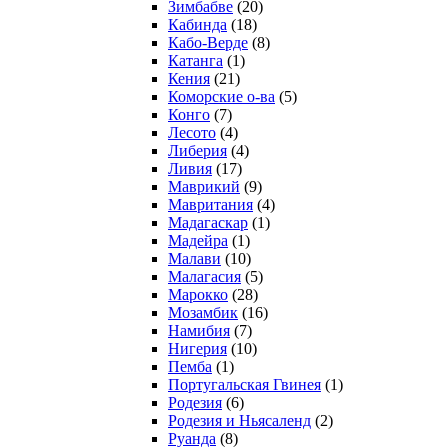
Зимбабве
(20)
Кабинда
(18)
Кабо-Верде
(8)
Катанга
(1)
Кения
(21)
Коморcкие о-ва
(5)
Конго
(7)
Лесото
(4)
Либерия
(4)
Ливия
(17)
Маврикий
(9)
Мавритания
(4)
Мадагаскар
(1)
Мадейра
(1)
Малави
(10)
Малагасия
(5)
Марокко
(28)
Мозамбик
(16)
Намибия
(7)
Нигерия
(10)
Пемба
(1)
Португальская Гвинея
(1)
Родезия
(6)
Родезия и Ньясаленд
(2)
Руанда
(8)