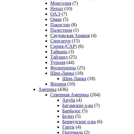
Монголия
(7)
Непал
(10)
ОАЭ
(7)
Оман
(5)
Пакистан
(8)
Палестина
(1)
Саудовская Аравия
(4)
Сингапур
(15)
Сирия (САР)
(6)
Тайвань
(3)
Тайланд
(25)
Турция
(44)
Филиппины
(25)
Шри-Ланка
(18)
Шри-Ланка
(18)
Япония
(10)
Америка
(436)
Северная Америка
(204)
Аруба
(4)
Багамские о-ва
(7)
Барбадос
(5)
Белиз
(5)
Бермудские о-ва
(6)
Гаити
(4)
Гватемала
(2)