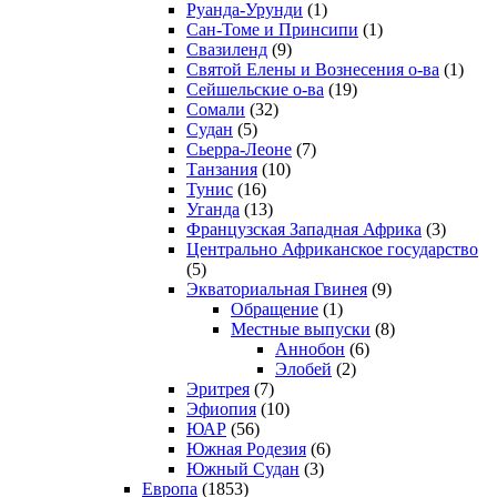
Руанда-Урунди
(1)
Сан-Томе и Принсипи
(1)
Свазиленд
(9)
Святой Елены и Вознесения о-ва
(1)
Сейшельские о-ва
(19)
Сомали
(32)
Судан
(5)
Сьерра-Леоне
(7)
Танзания
(10)
Тунис
(16)
Уганда
(13)
Французская Западная Африка
(3)
Центрально Африканское государство
(5)
Экваториальная Гвинея
(9)
Обращение
(1)
Местные выпуски
(8)
Аннобон
(6)
Элобей
(2)
Эритрея
(7)
Эфиопия
(10)
ЮАР
(56)
Южная Родезия
(6)
Южный Судан
(3)
Европа
(1853)