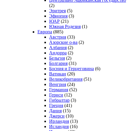
Центрально Африканская государство
(2)
Эритрея
(5)
Эфиопия
(3)
ЮАР
(21)
Южная Родезия
(1)
Европа
(885)
Австрия
(33)
Азорские о-ва
(2)
Албания
(2)
Андорра
(2)
Бельгия
(2)
Болгария
(31)
Босния и Герцеговина
(6)
Ватикан
(20)
Великобритания
(51)
Венгрия
(24)
Германия
(52)
Гернси
(12)
Гибралтар
(3)
Греция
(41)
Дания
(15)
Джерси
(10)
Ирландия
(13)
Исландия
(16)