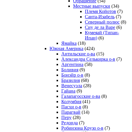
Обращение
(54)
Местные выпуски
(34)
Племя Койотов
(7)
Санта-Изабель
(7)
Северный полюс
(8)
Сиу де ла Варе
(6)
Кумеяай (Типан-
Ипан)
(6)
Ямайка
(18)
Южная Америка
(424)
Антильские о-ва
(15)
Александра Селькирка о-в
(7)
Аргентина
(58)
Боливия
(9)
Бонэйр о-в
(8)
Бразилия
(68)
Венесуэла
(28)
Гайана
(9)
Галапагосские о-ва
(8)
Колумбия
(41)
Пасхи о-в
(8)
Парагвай
(14)
Перу
(28)
Редонда
(7)
Робинзона Крузо о-в
(7)