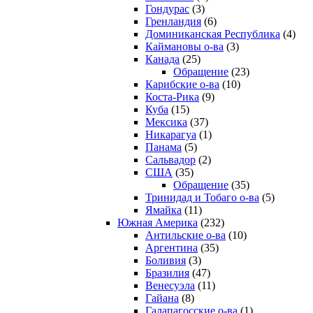
Гондурас
(3)
Гренландия
(6)
Доминиканская Республика
(4)
Каймановы о-ва
(3)
Канада
(25)
Обращение
(23)
Карибские о-ва
(10)
Коста-Рика
(9)
Куба
(15)
Мексика
(37)
Никарагуа
(1)
Панама
(5)
Сальвадор
(2)
США
(35)
Обращение
(35)
Тринидад и Тобаго о-ва
(5)
Ямайка
(11)
Южная Америка
(232)
Антильские о-ва
(10)
Аргентина
(35)
Боливия
(3)
Бразилия
(47)
Венесуэла
(11)
Гайана
(8)
Галапагосские о-ва
(1)