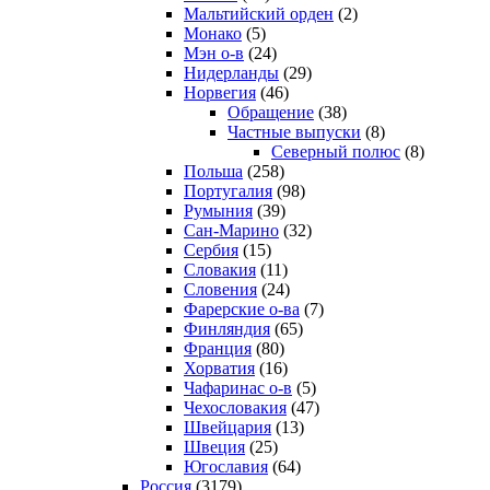
Мальтийский орден
(2)
Монако
(5)
Мэн о-в
(24)
Нидерланды
(29)
Норвегия
(46)
Обращение
(38)
Частные выпуски
(8)
Северный полюс
(8)
Польша
(258)
Португалия
(98)
Румыния
(39)
Сан-Марино
(32)
Сербия
(15)
Словакия
(11)
Словения
(24)
Фарерские о-ва
(7)
Финляндия
(65)
Франция
(80)
Хорватия
(16)
Чафаринас о-в
(5)
Чехословакия
(47)
Швейцария
(13)
Швеция
(25)
Югославия
(64)
Россия
(3179)