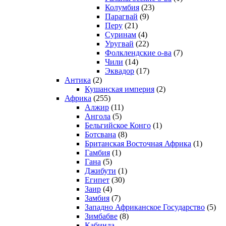
Колумбия
(23)
Парагвай
(9)
Перу
(21)
Суринам
(4)
Уругвай
(22)
Фолклендские о-ва
(7)
Чили
(14)
Эквадор
(17)
Антика
(2)
Кушанская империя
(2)
Африка
(255)
Алжир
(11)
Ангола
(5)
Бельгийское Конго
(1)
Ботсвана
(8)
Британская Восточная Африка
(1)
Гамбия
(1)
Гана
(5)
Джибути
(1)
Египет
(30)
Заир
(4)
Замбия
(7)
Западно Африканское Государство
(5)
Зимбабве
(8)
Кабинда