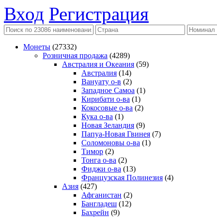
Вход
Регистрация
Монеты
(27332)
Розничная продажа
(4289)
Австралия и Океания
(59)
Австралия
(14)
Вануату о-в
(2)
Западное Самоа
(1)
Кирибати о-ва
(1)
Кокосовые о-ва
(2)
Кука о-ва
(1)
Новая Зеландия
(9)
Папуа-Новая Гвинея
(7)
Соломоновы о-ва
(1)
Тимор
(2)
Тонга о-ва
(2)
Фиджи о-ва
(13)
Французская Полинезия
(4)
Азия
(427)
Афганистан
(2)
Бангладеш
(12)
Бахрейн
(9)