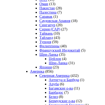
Оман
(13)
Пакистан
(28)
Палестина
(7)
Саравак
(1)
Саудовская Аравия
(18)
Сингапур
(20)
Сирия (САР)
(27)
Тайвань
(10)
Тайланд
(43)
Турция
(59)
Филиппины
(40)
Французский Индокитай
(5)
Шри-Ланка
(35)
Цейлон
(4)
Шри-Ланка
(31)
Япония
(23)
Америка
(856)
Северная Америка
(432)
Антигуа и Барбуда
(1)
Аруба
(6)
Багамские о-ва
(11)
Барбадос
(7)
Белиз
(8)
Бермудские о-ва
(12)