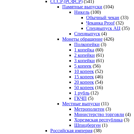
CCCP (РСФСР)
(541)
Памятные выпуски
(104)
Никель
(100)
Обычный чекан
(33)
Чеканка Proof
(32)
Спецвыпуск АЦ
(35)
Спецвыпуск
(4)
Монеты обращение
(426)
Полкопейки
(3)
1 копейка
(60)
2 копейки
(61)
3 копейки
(61)
5 копеек
(56)
10 копеек
(52)
15 копеек
(46)
20 копеек
(54)
50 копеек
(16)
1 рубль
(12)
ГКЧП
(5)
Местные выпуски
(11)
Метрополитен
(3)
Министерство торговли
(4)
Хорезмская республика
(3)
Шпицберген
(1)
Российская империя
(38)