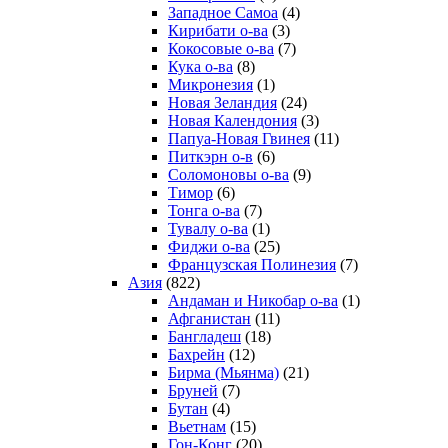
Западное Самоа
(4)
Кирибати о-ва
(3)
Кокосовые о-ва
(7)
Кука о-ва
(8)
Микронезия
(1)
Новая Зеландия
(24)
Новая Календония
(3)
Папуа-Новая Гвинея
(11)
Питкэрн о-в
(6)
Соломоновы о-ва
(9)
Тимор
(6)
Тонга о-ва
(7)
Тувалу о-ва
(1)
Фиджи о-ва
(25)
Французская Полинезия
(7)
Азия
(822)
Андаман и Никобар о-ва
(1)
Афганистан
(11)
Бангладеш
(18)
Бахрейн
(12)
Бирма (Мьянма)
(21)
Бруней
(7)
Бутан
(4)
Вьетнам
(15)
Гон-Конг
(20)