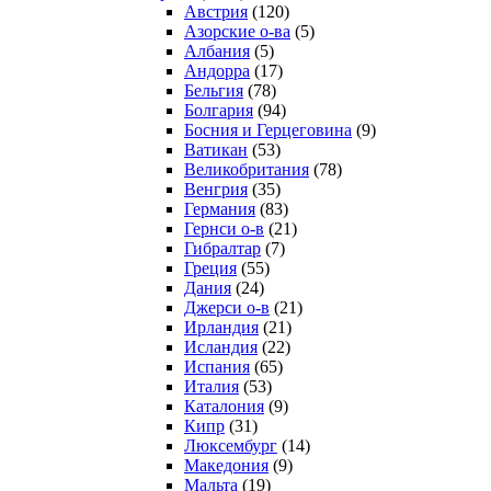
Австрия
(120)
Азорские о-ва
(5)
Албания
(5)
Андорра
(17)
Бельгия
(78)
Болгария
(94)
Босния и Герцеговина
(9)
Ватикан
(53)
Великобритания
(78)
Венгрия
(35)
Германия
(83)
Гернси о-в
(21)
Гибралтар
(7)
Греция
(55)
Дания
(24)
Джерси о-в
(21)
Ирландия
(21)
Исландия
(22)
Испания
(65)
Италия
(53)
Каталония
(9)
Кипр
(31)
Люксембург
(14)
Македония
(9)
Мальта
(19)