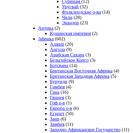
Суринам
(12)
Уругвай
(32)
Фолклендские о-ва
(14)
Чили
(28)
Эквадор
(23)
Антика
(2)
Кушанская империя
(2)
Африка
(602)
Алжир
(20)
Ангола
(9)
Арабская Сахара
(3)
Бельгийское Конго
(3)
Ботсвана
(14)
Британская Восточная Африка
(4)
Британская Западная Африка
(5)
Бурунди
(9)
Гамбия
(4)
Гана
(16)
Гвинея
(3)
Гоф о-в
(1)
Европа о-в
(6)
Египет
(50)
Заир
(6)
Замбия
(11)
Западно Африканское Государство
(11)