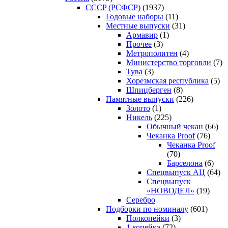
CCCP (РСФСР)
(1937)
Годовые наборы
(11)
Местные выпуски
(31)
Армавир
(1)
Прочее
(3)
Метрополитен
(4)
Министерство торговли
(7)
Тува
(3)
Хорезмская республика
(5)
Шпицберген
(8)
Памятные выпуски
(226)
Золото
(1)
Никель
(225)
Обычный чекан
(66)
Чеканка Proof
(76)
Чеканка Proof
(70)
Барселона
(6)
Спецвыпуск АЦ
(64)
Спецвыпуск
«НОВОДЕЛ»
(19)
Серебро
Подборки по номиналу
(601)
Полкопейки
(3)
1 копейка
(72)