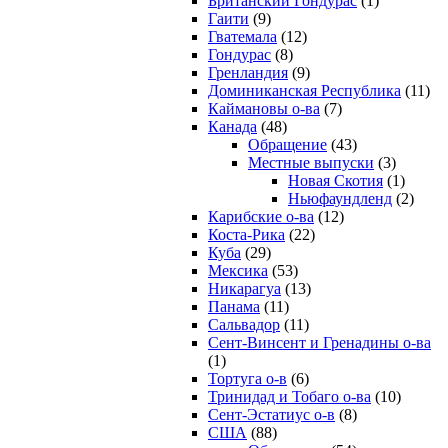
Британский Гондурас
(1)
Гаити
(9)
Гватемала
(12)
Гондурас
(8)
Гренландия
(9)
Доминиканская Республика
(11)
Каймановы о-ва
(7)
Канада
(48)
Обращение
(43)
Местные выпуски
(3)
Новая Скотия
(1)
Ньюфаундленд
(2)
Карибские о-ва
(12)
Коста-Рика
(22)
Куба
(29)
Мексика
(53)
Никарагуа
(13)
Панама
(11)
Сальвадор
(11)
Сент-Винсент и Гренадины о-ва
(1)
Тортуга о-в
(6)
Тринидад и Тобаго о-ва
(10)
Сент-Эстатиус о-в
(8)
США
(88)