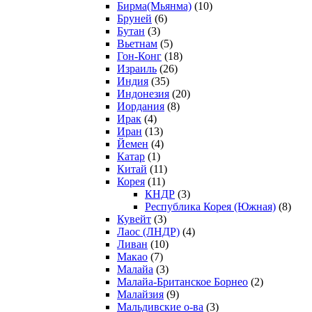
Бирма(Мьянма)
(10)
Бруней
(6)
Бутан
(3)
Вьетнам
(5)
Гон-Конг
(18)
Израиль
(26)
Индия
(35)
Индонезия
(20)
Иордания
(8)
Ирак
(4)
Иран
(13)
Йемен
(4)
Катар
(1)
Китай
(11)
Корея
(11)
КНДР
(3)
Республика Корея (Южная)
(8)
Кувейт
(3)
Лаос (ЛНДР)
(4)
Ливан
(10)
Макао
(7)
Малайа
(3)
Малайа-Британское Борнео
(2)
Малайзия
(9)
Мальдивские о-ва
(3)