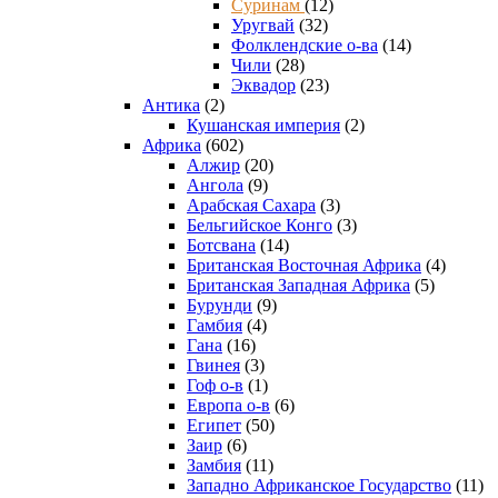
Суринам
(12)
Уругвай
(32)
Фолклендские о-ва
(14)
Чили
(28)
Эквадор
(23)
Антика
(2)
Кушанская империя
(2)
Африка
(602)
Алжир
(20)
Ангола
(9)
Арабская Сахара
(3)
Бельгийское Конго
(3)
Ботсвана
(14)
Британская Восточная Африка
(4)
Британская Западная Африка
(5)
Бурунди
(9)
Гамбия
(4)
Гана
(16)
Гвинея
(3)
Гоф о-в
(1)
Европа о-в
(6)
Египет
(50)
Заир
(6)
Замбия
(11)
Западно Африканское Государство
(11)