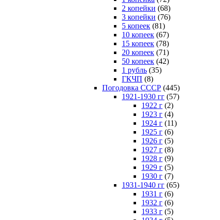
2 копейки
(68)
3 копейки
(76)
5 копеек
(81)
10 копеек
(67)
15 копеек
(78)
20 копеек
(71)
50 копеек
(42)
1 рубль
(35)
ГКЧП
(8)
Погодовка СССР
(445)
1921-1930 гг
(57)
1922 г
(2)
1923 г
(4)
1924 г
(11)
1925 г
(6)
1926 г
(5)
1927 г
(8)
1928 г
(9)
1929 г
(5)
1930 г
(7)
1931-1940 гг
(65)
1931 г
(6)
1932 г
(6)
1933 г
(5)