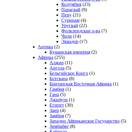
Колумбия
(23)
Парагвай
(9)
Перу
(21)
Суринам
(4)
Уругвай
(22)
Фолклендские о-ва
(7)
Чили
(14)
Эквадор
(17)
Антика
(2)
Кушанская империя
(2)
Африка
(255)
Алжир
(11)
Ангола
(5)
Бельгийское Конго
(1)
Ботсвана
(8)
Британская Восточная Африка
(1)
Гамбия
(1)
Гана
(5)
Джибути
(1)
Египет
(30)
Заир
(4)
Замбия
(7)
Западно Африканское Государство
(5)
Зимбабве
(8)
Кабинда