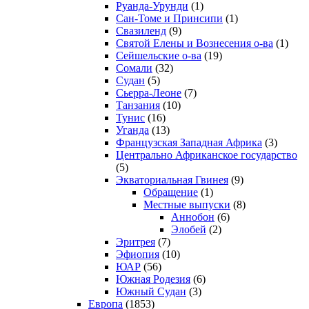
Руанда-Урунди
(1)
Сан-Томе и Принсипи
(1)
Свазиленд
(9)
Святой Елены и Вознесения о-ва
(1)
Сейшельские о-ва
(19)
Сомали
(32)
Судан
(5)
Сьерра-Леоне
(7)
Танзания
(10)
Тунис
(16)
Уганда
(13)
Французская Западная Африка
(3)
Центрально Африканское государство
(5)
Экваториальная Гвинея
(9)
Обращение
(1)
Местные выпуски
(8)
Аннобон
(6)
Элобей
(2)
Эритрея
(7)
Эфиопия
(10)
ЮАР
(56)
Южная Родезия
(6)
Южный Судан
(3)
Европа
(1853)