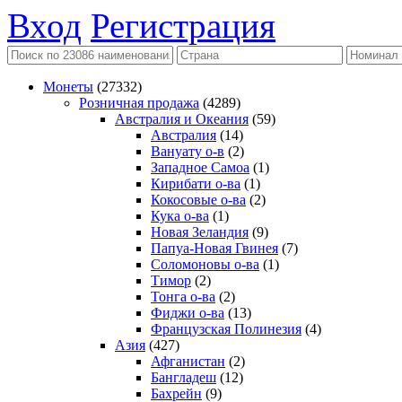
Вход
Регистрация
Монеты
(27332)
Розничная продажа
(4289)
Австралия и Океания
(59)
Австралия
(14)
Вануату о-в
(2)
Западное Самоа
(1)
Кирибати о-ва
(1)
Кокосовые о-ва
(2)
Кука о-ва
(1)
Новая Зеландия
(9)
Папуа-Новая Гвинея
(7)
Соломоновы о-ва
(1)
Тимор
(2)
Тонга о-ва
(2)
Фиджи о-ва
(13)
Французская Полинезия
(4)
Азия
(427)
Афганистан
(2)
Бангладеш
(12)
Бахрейн
(9)