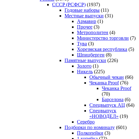
CCCP (РСФСР)
(1937)
Годовые наборы
(11)
Местные выпуски
(31)
Армавир
(1)
Прочее
(3)
Метрополитен
(4)
Министерство торговли
(7)
Тува
(3)
Хорезмская республика
(5)
Шпицберген
(8)
Памятные выпуски
(226)
Золото
(1)
Никель
(225)
Обычный чекан
(66)
Чеканка Proof
(76)
Чеканка Proof
(70)
Барселона
(6)
Спецвыпуск АЦ
(64)
Спецвыпуск
«НОВОДЕЛ»
(19)
Серебро
Подборки по номиналу
(601)
Полкопейки
(3)
1 копейка
(72)