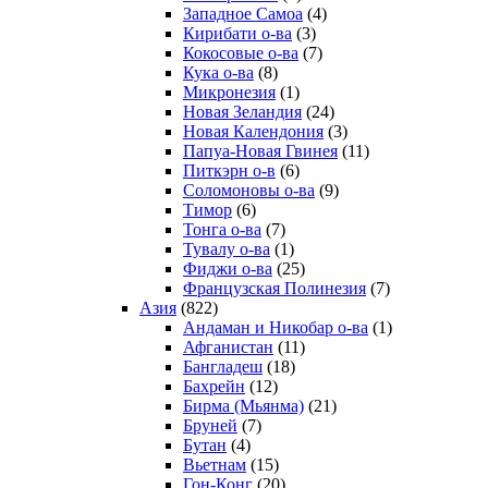
Западное Самоа
(4)
Кирибати о-ва
(3)
Кокосовые о-ва
(7)
Кука о-ва
(8)
Микронезия
(1)
Новая Зеландия
(24)
Новая Календония
(3)
Папуа-Новая Гвинея
(11)
Питкэрн о-в
(6)
Соломоновы о-ва
(9)
Тимор
(6)
Тонга о-ва
(7)
Тувалу о-ва
(1)
Фиджи о-ва
(25)
Французская Полинезия
(7)
Азия
(822)
Андаман и Никобар о-ва
(1)
Афганистан
(11)
Бангладеш
(18)
Бахрейн
(12)
Бирма (Мьянма)
(21)
Бруней
(7)
Бутан
(4)
Вьетнам
(15)
Гон-Конг
(20)