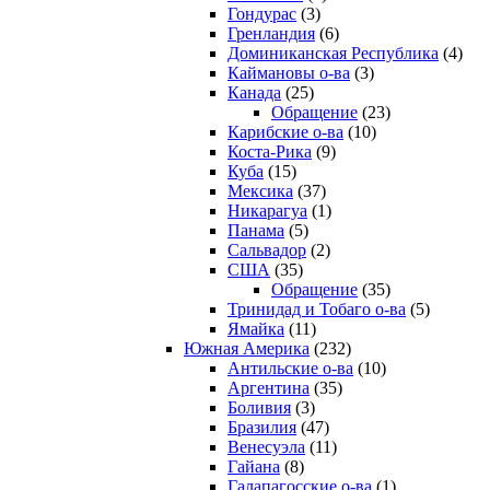
Гондурас
(3)
Гренландия
(6)
Доминиканская Республика
(4)
Каймановы о-ва
(3)
Канада
(25)
Обращение
(23)
Карибские о-ва
(10)
Коста-Рика
(9)
Куба
(15)
Мексика
(37)
Никарагуа
(1)
Панама
(5)
Сальвадор
(2)
США
(35)
Обращение
(35)
Тринидад и Тобаго о-ва
(5)
Ямайка
(11)
Южная Америка
(232)
Антильские о-ва
(10)
Аргентина
(35)
Боливия
(3)
Бразилия
(47)
Венесуэла
(11)
Гайана
(8)
Галапагосские о-ва
(1)