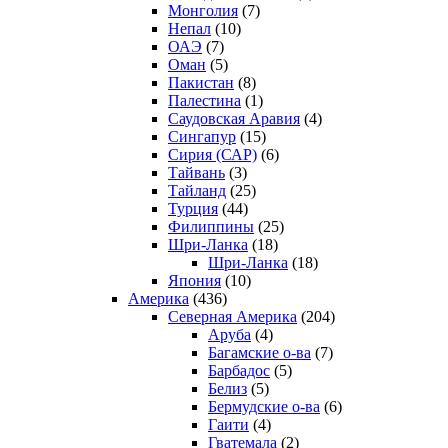
Монголия
(7)
Непал
(10)
ОАЭ
(7)
Оман
(5)
Пакистан
(8)
Палестина
(1)
Саудовская Аравия
(4)
Сингапур
(15)
Сирия (САР)
(6)
Тайвань
(3)
Тайланд
(25)
Турция
(44)
Филиппины
(25)
Шри-Ланка
(18)
Шри-Ланка
(18)
Япония
(10)
Америка
(436)
Северная Америка
(204)
Аруба
(4)
Багамские о-ва
(7)
Барбадос
(5)
Белиз
(5)
Бермудские о-ва
(6)
Гаити
(4)
Гватемала
(2)