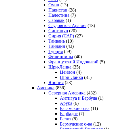
Оман
(13)
Пакистан
(28)
Палестина
(7)
Саравак
(1)
Саудовская Аравия
(18)
Сингапур
(20)
Сирия (САР)
(27)
Тайвань
(10)
Тайланд
(43)
Турция
(59)
Филиппины
(40)
Французский Индокитай
(5)
Шри-Ланка
(35)
Цейлон
(4)
Шри-Ланка
(31)
Япония
(23)
Америка
(856)
Северная Америка
(432)
Антигуа и Барбуда
(1)
Аруба
(6)
Багамские о-ва
(11)
Барбадос
(7)
Белиз
(8)
Бермудские о-ва
(12)