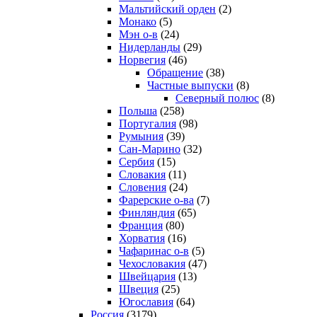
Мальтийский орден
(2)
Монако
(5)
Мэн о-в
(24)
Нидерланды
(29)
Норвегия
(46)
Обращение
(38)
Частные выпуски
(8)
Северный полюс
(8)
Польша
(258)
Португалия
(98)
Румыния
(39)
Сан-Марино
(32)
Сербия
(15)
Словакия
(11)
Словения
(24)
Фарерские о-ва
(7)
Финляндия
(65)
Франция
(80)
Хорватия
(16)
Чафаринас о-в
(5)
Чехословакия
(47)
Швейцария
(13)
Швеция
(25)
Югославия
(64)
Россия
(3179)