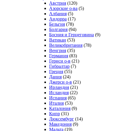
Австрия
(120)
Азорские о-ва
(5)
Албания
(5)
Андорра
(17)
Бельгия
(78)
Болгария
(94)
Босния и Герцеговина
(9)
Ватикан
(53)
Великобритания
(78)
Венгрия
(35)
Германия
(83)
Гернси о-в
(21)
Гибралтар
(7)
Греция
(55)
Дания
(24)
Джерси о-в
(21)
Ирландия
(21)
Исландия
(22)
Испания
(65)
Италия
(53)
Каталония
(9)
Кипр
(31)
Люксембург
(14)
Македония
(9)
Мальта
(19)