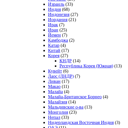
Израиль
(33)
Индия
(68)
Индонезия
(27)
Иордания
(21)
Ирак
(7)
Иран
(25)
Йемен
(7)
Камбоджа
(2)
Катар
(4)
Китай
(17)
Корея
(27)
КНДР
(14)
Республика Корея (Южная)
(13)
Кувейт
(6)
Лаос (ЛНДР)
(7)
Ливан
(17)
Макао
(11)
Малайа
(4)
Малайа-Британское Борнео
(4)
Малайзия
(14)
Мальдивские о-ва
(13)
Монголия
(23)
Непал
(33)
Нидерландская Восточная Индия
(3)
ОАЭ
(11)