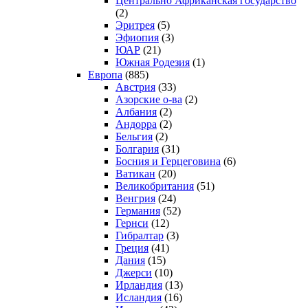
Центрально Африканская государство
(2)
Эритрея
(5)
Эфиопия
(3)
ЮАР
(21)
Южная Родезия
(1)
Европа
(885)
Австрия
(33)
Азорские о-ва
(2)
Албания
(2)
Андорра
(2)
Бельгия
(2)
Болгария
(31)
Босния и Герцеговина
(6)
Ватикан
(20)
Великобритания
(51)
Венгрия
(24)
Германия
(52)
Гернси
(12)
Гибралтар
(3)
Греция
(41)
Дания
(15)
Джерси
(10)
Ирландия
(13)
Исландия
(16)