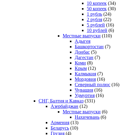
10 копеек
(34)
50 копеек
(30)
1 рубль
(24)
2 рубля
(22)
5 рублей
(16)
10 рублей
(6)
Местные выпуски
(110)
Адыгея
Башкортостан
(7)
Донбас
(5)
Дагестан
(7)
Коми
(8)
Крым
(12)
Калмыкия
(7)
Мордовия
(16)
Северный полюс
(16)
Чувашия
(16)
Удмуртия
(16)
СНГ, Балтия и Кавказ
(331)
Азербайджан
(12)
Местные выпуски
(6)
Нахичевань
(6)
Армения
(13)
Беларусь
(10)
Грузия
(4)