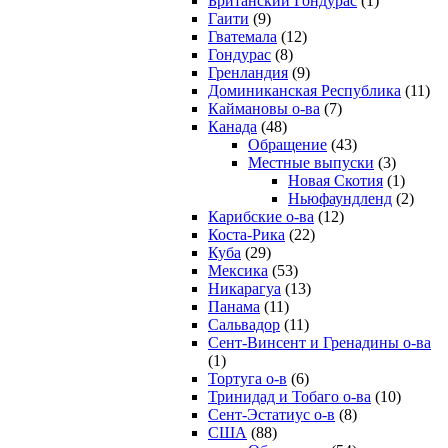
Британский Гондурас
(1)
Гаити
(9)
Гватемала
(12)
Гондурас
(8)
Гренландия
(9)
Доминиканская Республика
(11)
Каймановы о-ва
(7)
Канада
(48)
Обращение
(43)
Местные выпуски
(3)
Новая Скотия
(1)
Ньюфаундленд
(2)
Карибские о-ва
(12)
Коста-Рика
(22)
Куба
(29)
Мексика
(53)
Никарагуа
(13)
Панама
(11)
Сальвадор
(11)
Сент-Винсент и Гренадины о-ва
(1)
Тортуга о-в
(6)
Тринидад и Тобаго о-ва
(10)
Сент-Эстатиус о-в
(8)
США
(88)