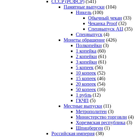
CCCP (РСФСР)
(541)
Памятные выпуски
(104)
Никель
(100)
Обычный чекан
(33)
Чеканка Proof
(32)
Спецвыпуск АЦ
(35)
Спецвыпуск
(4)
Монеты обращение
(426)
Полкопейки
(3)
1 копейка
(60)
2 копейки
(61)
3 копейки
(61)
5 копеек
(56)
10 копеек
(52)
15 копеек
(46)
20 копеек
(54)
50 копеек
(16)
1 рубль
(12)
ГКЧП
(5)
Местные выпуски
(11)
Метрополитен
(3)
Министерство торговли
(4)
Хорезмская республика
(3)
Шпицберген
(1)
Российская империя
(38)