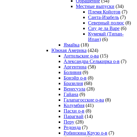
Обращение
(54)
Местные выпуски
(34)
Племя Койотов
(7)
Санта-Изабель
(7)
Северный полюс
(8)
Сиу де ла Варе
(6)
Кумеяай (Типан-
Ипан)
(6)
Ямайка
(18)
Южная Америка
(424)
Антильские о-ва
(15)
Александра Селькирка о-в
(7)
Аргентина
(58)
Боливия
(9)
Бонэйр о-в
(8)
Бразилия
(68)
Венесуэла
(28)
Гайана
(9)
Галапагосские о-ва
(8)
Колумбия
(41)
Пасхи о-в
(8)
Парагвай
(14)
Перу
(28)
Редонда
(7)
Робинзона Крузо о-в
(7)