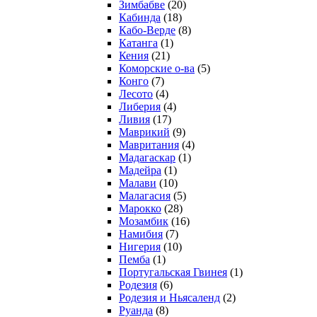
Зимбабве
(20)
Кабинда
(18)
Кабо-Верде
(8)
Катанга
(1)
Кения
(21)
Коморcкие о-ва
(5)
Конго
(7)
Лесото
(4)
Либерия
(4)
Ливия
(17)
Маврикий
(9)
Мавритания
(4)
Мадагаскар
(1)
Мадейра
(1)
Малави
(10)
Малагасия
(5)
Марокко
(28)
Мозамбик
(16)
Намибия
(7)
Нигерия
(10)
Пемба
(1)
Португальская Гвинея
(1)
Родезия
(6)
Родезия и Ньясаленд
(2)
Руанда
(8)