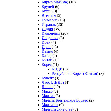
Бирма(Мьянма)
(10)
Бруней
(6)
Бутан
(3)
Вьетнам
(5)
Гон-Конг
(18)
Израиль
(26)
Индия
(35)
Индонезия
(20)
Иордания
(8)
Ирак
(4)
Иран
(13)
Йемен
(4)
Катар
(1)
Китай
(11)
Корея
(11)
КНДР
(3)
Республика Корея (Южная)
(8)
Кувейт
(3)
Лаос (ЛНДР)
(4)
Ливан
(10)
Макао
(7)
Малайа
(3)
Малайа-Британское Борнео
(2)
Малайзия
(9)
Мальдивские о-ва
(3)