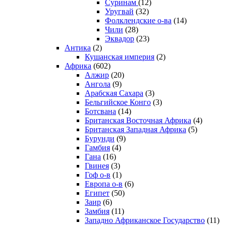
Суринам
(12)
Уругвай
(32)
Фолклендские о-ва
(14)
Чили
(28)
Эквадор
(23)
Антика
(2)
Кушанская империя
(2)
Африка
(602)
Алжир
(20)
Ангола
(9)
Арабская Сахара
(3)
Бельгийское Конго
(3)
Ботсвана
(14)
Британская Восточная Африка
(4)
Британская Западная Африка
(5)
Бурунди
(9)
Гамбия
(4)
Гана
(16)
Гвинея
(3)
Гоф о-в
(1)
Европа о-в
(6)
Египет
(50)
Заир
(6)
Замбия
(11)
Западно Африканское Государство
(11)