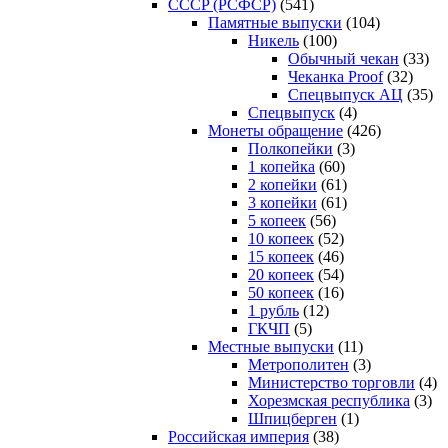
CCCP (РСФСР)
(541)
Памятные выпуски
(104)
Никель
(100)
Обычный чекан
(33)
Чеканка Proof
(32)
Спецвыпуск АЦ
(35)
Спецвыпуск
(4)
Монеты обращение
(426)
Полкопейки
(3)
1 копейка
(60)
2 копейки
(61)
3 копейки
(61)
5 копеек
(56)
10 копеек
(52)
15 копеек
(46)
20 копеек
(54)
50 копеек
(16)
1 рубль
(12)
ГКЧП
(5)
Местные выпуски
(11)
Метрополитен
(3)
Министерство торговли
(4)
Хорезмская республика
(3)
Шпицберген
(1)
Российская империя
(38)