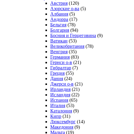
Австрия
(120)
Азорские о-ва
(5)
Албания
(5)
Андорра
(17)
Бельгия
(78)
Болгария
(94)
Босния и Герцеговина
(9)
Ватикан
(53)
Великобритания
(78)
Венгрия
(35)
Германия
(83)
Гернси о-в
(21)
Гибралтар
(7)
Греция
(55)
Дания
(24)
Джерси о-в
(21)
Ирландия
(21)
Исландия
(22)
Испания
(65)
Италия
(53)
Каталония
(9)
Кипр
(31)
Люксембург
(14)
Македония
(9)
Мальта
(19)