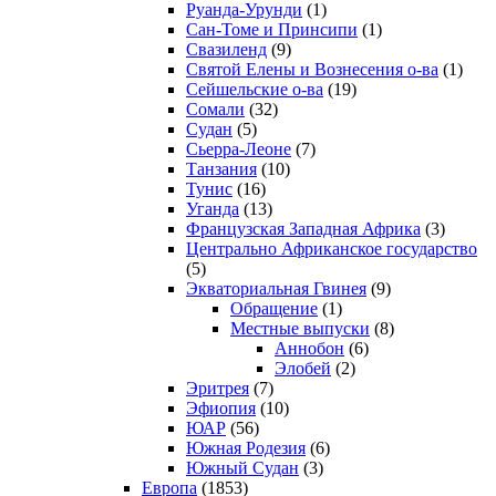
Руанда-Урунди
(1)
Сан-Томе и Принсипи
(1)
Свазиленд
(9)
Святой Елены и Вознесения о-ва
(1)
Сейшельские о-ва
(19)
Сомали
(32)
Судан
(5)
Сьерра-Леоне
(7)
Танзания
(10)
Тунис
(16)
Уганда
(13)
Французская Западная Африка
(3)
Центрально Африканское государство
(5)
Экваториальная Гвинея
(9)
Обращение
(1)
Местные выпуски
(8)
Аннобон
(6)
Элобей
(2)
Эритрея
(7)
Эфиопия
(10)
ЮАР
(56)
Южная Родезия
(6)
Южный Судан
(3)
Европа
(1853)