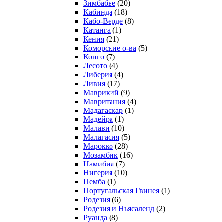
Зимбабве
(20)
Кабинда
(18)
Кабо-Верде
(8)
Катанга
(1)
Кения
(21)
Коморcкие о-ва
(5)
Конго
(7)
Лесото
(4)
Либерия
(4)
Ливия
(17)
Маврикий
(9)
Мавритания
(4)
Мадагаскар
(1)
Мадейра
(1)
Малави
(10)
Малагасия
(5)
Марокко
(28)
Мозамбик
(16)
Намибия
(7)
Нигерия
(10)
Пемба
(1)
Португальская Гвинея
(1)
Родезия
(6)
Родезия и Ньясаленд
(2)
Руанда
(8)