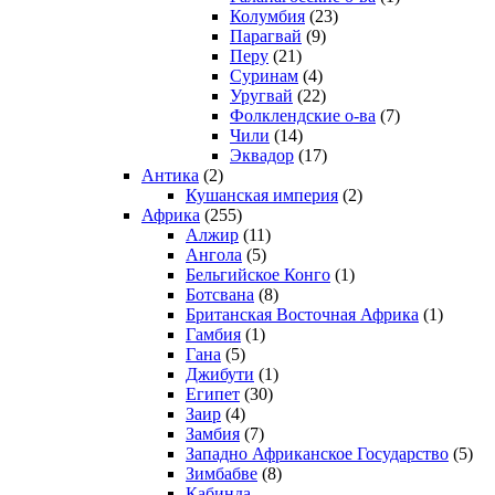
Колумбия
(23)
Парагвай
(9)
Перу
(21)
Суринам
(4)
Уругвай
(22)
Фолклендские о-ва
(7)
Чили
(14)
Эквадор
(17)
Антика
(2)
Кушанская империя
(2)
Африка
(255)
Алжир
(11)
Ангола
(5)
Бельгийское Конго
(1)
Ботсвана
(8)
Британская Восточная Африка
(1)
Гамбия
(1)
Гана
(5)
Джибути
(1)
Египет
(30)
Заир
(4)
Замбия
(7)
Западно Африканское Государство
(5)
Зимбабве
(8)
Кабинда