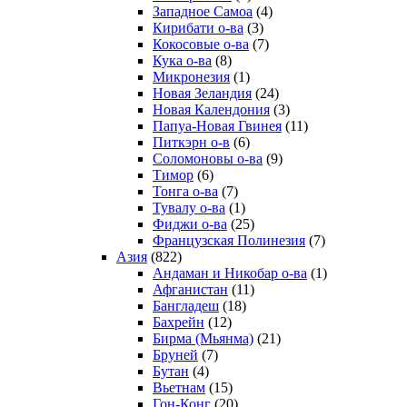
Западное Самоа
(4)
Кирибати о-ва
(3)
Кокосовые о-ва
(7)
Кука о-ва
(8)
Микронезия
(1)
Новая Зеландия
(24)
Новая Календония
(3)
Папуа-Новая Гвинея
(11)
Питкэрн о-в
(6)
Соломоновы о-ва
(9)
Тимор
(6)
Тонга о-ва
(7)
Тувалу о-ва
(1)
Фиджи о-ва
(25)
Французская Полинезия
(7)
Азия
(822)
Андаман и Никобар о-ва
(1)
Афганистан
(11)
Бангладеш
(18)
Бахрейн
(12)
Бирма (Мьянма)
(21)
Бруней
(7)
Бутан
(4)
Вьетнам
(15)
Гон-Конг
(20)