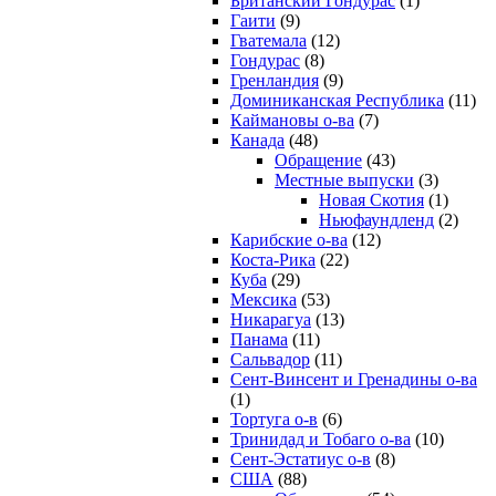
Британский Гондурас
(1)
Гаити
(9)
Гватемала
(12)
Гондурас
(8)
Гренландия
(9)
Доминиканская Республика
(11)
Каймановы о-ва
(7)
Канада
(48)
Обращение
(43)
Местные выпуски
(3)
Новая Скотия
(1)
Ньюфаундленд
(2)
Карибские о-ва
(12)
Коста-Рика
(22)
Куба
(29)
Мексика
(53)
Никарагуа
(13)
Панама
(11)
Сальвадор
(11)
Сент-Винсент и Гренадины о-ва
(1)
Тортуга о-в
(6)
Тринидад и Тобаго о-ва
(10)
Сент-Эстатиус о-в
(8)
США
(88)