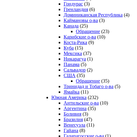
Гондурас
(3)
Гренландия
(6)
Доминиканская Республика
(4)
Каймановы о-ва
(3)
Канада
(25)
Обращение
(23)
Карибские о-ва
(10)
Коста-Рика
(9)
Куба
(15)
Мексика
(37)
Никарагуа
(1)
Панама
(5)
Сальвадор
(2)
США
(35)
Обращение
(35)
Тринидад и Тобаго о-ва
(5)
Ямайка
(11)
Южная Америка
(232)
Антильские о-ва
(10)
Аргентина
(35)
Боливия
(3)
Бразилия
(47)
Венесуэла
(11)
Гайана
(8)
Галапагосские о-ва
(1)