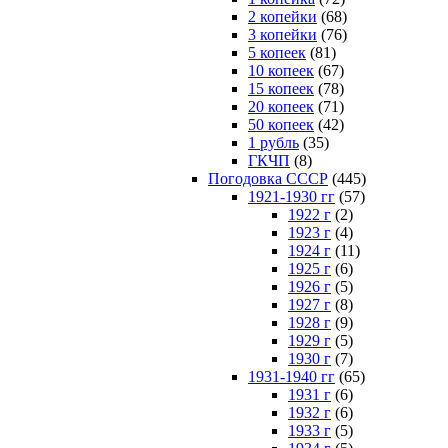
2 копейки
(68)
3 копейки
(76)
5 копеек
(81)
10 копеек
(67)
15 копеек
(78)
20 копеек
(71)
50 копеек
(42)
1 рубль
(35)
ГКЧП
(8)
Погодовка СССР
(445)
1921-1930 гг
(57)
1922 г
(2)
1923 г
(4)
1924 г
(11)
1925 г
(6)
1926 г
(5)
1927 г
(8)
1928 г
(9)
1929 г
(5)
1930 г
(7)
1931-1940 гг
(65)
1931 г
(6)
1932 г
(6)
1933 г
(5)