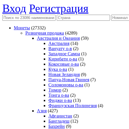
Вход
Регистрация
Монеты
(27332)
Розничная продажа
(4289)
Австралия и Океания
(59)
Австралия
(14)
Вануату о-в
(2)
Западное Самоа
(1)
Кирибати о-ва
(1)
Кокосовые о-ва
(2)
Кука о-ва
(1)
Новая Зеландия
(9)
Папуа-Новая Гвинея
(7)
Соломоновы о-ва
(1)
Тимор
(2)
Тонга о-ва
(2)
Фиджи о-ва
(13)
Французская Полинезия
(4)
Азия
(427)
Афганистан
(2)
Бангладеш
(12)
Бахрейн
(9)