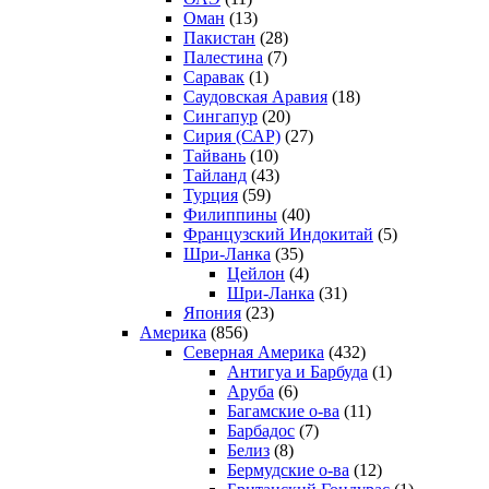
Оман
(13)
Пакистан
(28)
Палестина
(7)
Саравак
(1)
Саудовская Аравия
(18)
Сингапур
(20)
Сирия (САР)
(27)
Тайвань
(10)
Тайланд
(43)
Турция
(59)
Филиппины
(40)
Французский Индокитай
(5)
Шри-Ланка
(35)
Цейлон
(4)
Шри-Ланка
(31)
Япония
(23)
Америка
(856)
Северная Америка
(432)
Антигуа и Барбуда
(1)
Аруба
(6)
Багамские о-ва
(11)
Барбадос
(7)
Белиз
(8)
Бермудские о-ва
(12)