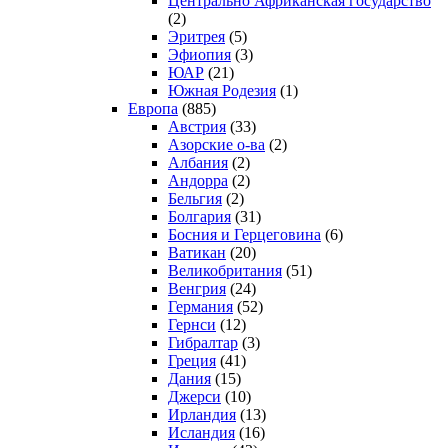
Центрально Африканская государство
(2)
Эритрея
(5)
Эфиопия
(3)
ЮАР
(21)
Южная Родезия
(1)
Европа
(885)
Австрия
(33)
Азорские о-ва
(2)
Албания
(2)
Андорра
(2)
Бельгия
(2)
Болгария
(31)
Босния и Герцеговина
(6)
Ватикан
(20)
Великобритания
(51)
Венгрия
(24)
Германия
(52)
Гернси
(12)
Гибралтар
(3)
Греция
(41)
Дания
(15)
Джерси
(10)
Ирландия
(13)
Исландия
(16)