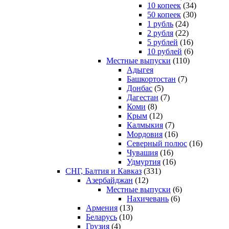
10 копеек
(34)
50 копеек
(30)
1 рубль
(24)
2 рубля
(22)
5 рублей
(16)
10 рублей
(6)
Местные выпуски
(110)
Адыгея
Башкортостан
(7)
Донбас
(5)
Дагестан
(7)
Коми
(8)
Крым
(12)
Калмыкия
(7)
Мордовия
(16)
Северный полюс
(16)
Чувашия
(16)
Удмуртия
(16)
СНГ, Балтия и Кавказ
(331)
Азербайджан
(12)
Местные выпуски
(6)
Нахичевань
(6)
Армения
(13)
Беларусь
(10)
Грузия
(4)