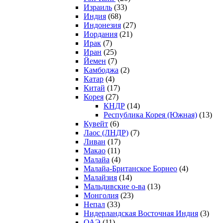
Израиль
(33)
Индия
(68)
Индонезия
(27)
Иордания
(21)
Ирак
(7)
Иран
(25)
Йемен
(7)
Камбоджа
(2)
Катар
(4)
Китай
(17)
Корея
(27)
КНДР
(14)
Республика Корея (Южная)
(13)
Кувейт
(6)
Лаос (ЛНДР)
(7)
Ливан
(17)
Макао
(11)
Малайа
(4)
Малайа-Британское Борнео
(4)
Малайзия
(14)
Мальдивские о-ва
(13)
Монголия
(23)
Непал
(33)
Нидерландская Восточная Индия
(3)
ОАЭ
(11)