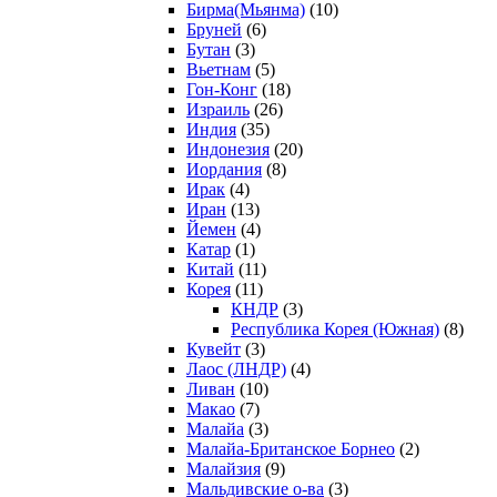
Бирма(Мьянма)
(10)
Бруней
(6)
Бутан
(3)
Вьетнам
(5)
Гон-Конг
(18)
Израиль
(26)
Индия
(35)
Индонезия
(20)
Иордания
(8)
Ирак
(4)
Иран
(13)
Йемен
(4)
Катар
(1)
Китай
(11)
Корея
(11)
КНДР
(3)
Республика Корея (Южная)
(8)
Кувейт
(3)
Лаос (ЛНДР)
(4)
Ливан
(10)
Макао
(7)
Малайа
(3)
Малайа-Британское Борнео
(2)
Малайзия
(9)
Мальдивские о-ва
(3)