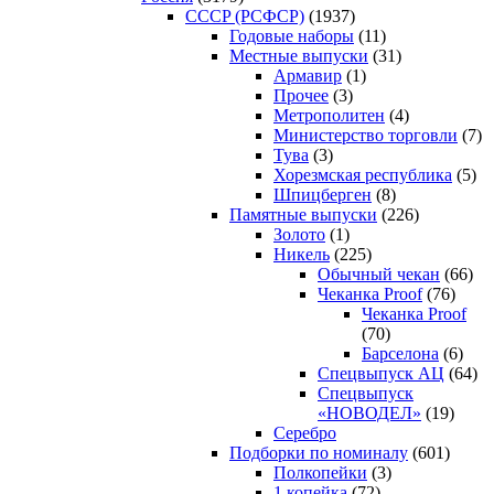
CCCP (РСФСР)
(1937)
Годовые наборы
(11)
Местные выпуски
(31)
Армавир
(1)
Прочее
(3)
Метрополитен
(4)
Министерство торговли
(7)
Тува
(3)
Хорезмская республика
(5)
Шпицберген
(8)
Памятные выпуски
(226)
Золото
(1)
Никель
(225)
Обычный чекан
(66)
Чеканка Proof
(76)
Чеканка Proof
(70)
Барселона
(6)
Спецвыпуск АЦ
(64)
Спецвыпуск
«НОВОДЕЛ»
(19)
Серебро
Подборки по номиналу
(601)
Полкопейки
(3)
1 копейка
(72)