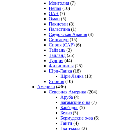
Монголия
(7)
Непал
(10)
ОАЭ
(7)
Оман
(5)
Пакистан
(8)
Палестина
(1)
Саудовская Аравия
(4)
Сингапур
(15)
Сирия (САР)
(6)
Тайвань
(3)
Тайланд
(25)
Турция
(44)
Филиппины
(25)
Шри-Ланка
(18)
Шри-Ланка
(18)
Япония
(10)
Америка
(436)
Северная Америка
(204)
Аруба
(4)
Багамские о-ва
(7)
Барбадос
(5)
Белиз
(5)
Бермудские о-ва
(6)
Гаити
(4)
Гватемала
(2)