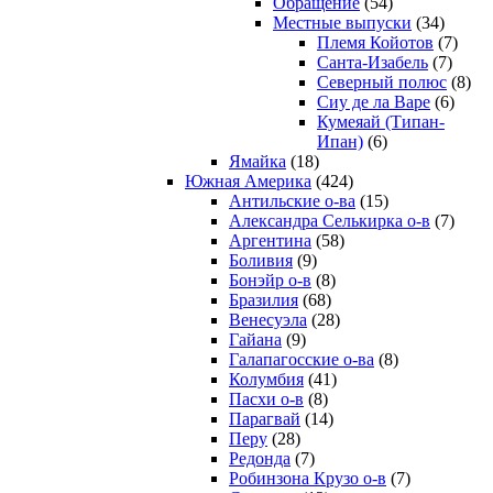
Обращение
(54)
Местные выпуски
(34)
Племя Койотов
(7)
Санта-Изабель
(7)
Северный полюс
(8)
Сиу де ла Варе
(6)
Кумеяай (Типан-
Ипан)
(6)
Ямайка
(18)
Южная Америка
(424)
Антильские о-ва
(15)
Александра Селькирка о-в
(7)
Аргентина
(58)
Боливия
(9)
Бонэйр о-в
(8)
Бразилия
(68)
Венесуэла
(28)
Гайана
(9)
Галапагосские о-ва
(8)
Колумбия
(41)
Пасхи о-в
(8)
Парагвай
(14)
Перу
(28)
Редонда
(7)
Робинзона Крузо о-в
(7)