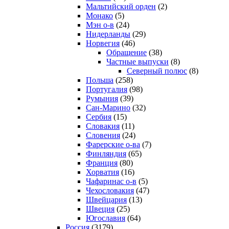
Мальтийский орден
(2)
Монако
(5)
Мэн о-в
(24)
Нидерланды
(29)
Норвегия
(46)
Обращение
(38)
Частные выпуски
(8)
Северный полюс
(8)
Польша
(258)
Португалия
(98)
Румыния
(39)
Сан-Марино
(32)
Сербия
(15)
Словакия
(11)
Словения
(24)
Фарерские о-ва
(7)
Финляндия
(65)
Франция
(80)
Хорватия
(16)
Чафаринас о-в
(5)
Чехословакия
(47)
Швейцария
(13)
Швеция
(25)
Югославия
(64)
Россия
(3179)