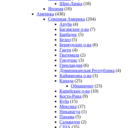
Шри-Ланка
(18)
Япония
(10)
Америка
(436)
Северная Америка
(204)
Аруба
(4)
Багамские о-ва
(7)
Барбадос
(5)
Белиз
(5)
Бермудские о-ва
(6)
Гаити
(4)
Гватемала
(2)
Гондурас
(3)
Гренландия
(6)
Доминиканская Республика
(4)
Каймановы о-ва
(3)
Канада
(25)
Обращение
(23)
Карибские о-ва
(10)
Коста-Рика
(9)
Куба
(15)
Мексика
(37)
Никарагуа
(1)
Панама
(5)
Сальвадор
(2)
США
(35)