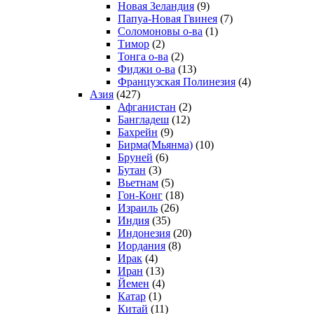
Новая Зеландия
(9)
Папуа-Новая Гвинея
(7)
Соломоновы о-ва
(1)
Тимор
(2)
Тонга о-ва
(2)
Фиджи о-ва
(13)
Французская Полинезия
(4)
Азия
(427)
Афганистан
(2)
Бангладеш
(12)
Бахрейн
(9)
Бирма(Мьянма)
(10)
Бруней
(6)
Бутан
(3)
Вьетнам
(5)
Гон-Конг
(18)
Израиль
(26)
Индия
(35)
Индонезия
(20)
Иордания
(8)
Ирак
(4)
Иран
(13)
Йемен
(4)
Катар
(1)
Китай
(11)