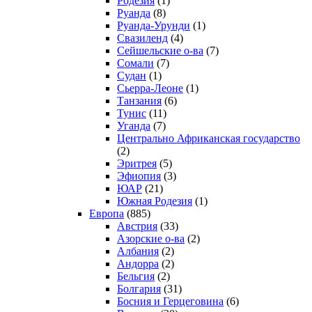
Родезия
(1)
Руанда
(8)
Руанда-Урунди
(1)
Свазиленд
(4)
Сейшельские о-ва
(7)
Сомали
(7)
Судан
(1)
Сьерра-Леоне
(1)
Танзания
(6)
Тунис
(11)
Уганда
(7)
Центрально Африканская государство
(2)
Эритрея
(5)
Эфиопия
(3)
ЮАР
(21)
Южная Родезия
(1)
Европа
(885)
Австрия
(33)
Азорские о-ва
(2)
Албания
(2)
Андорра
(2)
Бельгия
(2)
Болгария
(31)
Босния и Герцеговина
(6)