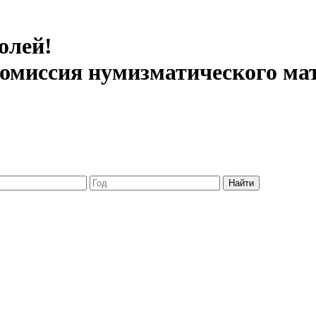
олей!
 комиссия нумизматического ма