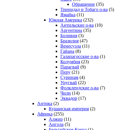
Обращение
(35)
Тринидад и Тобаго о-ва
(5)
Ямайка
(11)
Южная Америка
(232)
Антильские о-ва
(10)
Аргентина
(35)
Боливия
(3)
Бразилия
(47)
Венесуэла
(11)
Гайана
(8)
Галапагосские о-ва
(1)
Колумбия
(23)
Парагвай
(9)
Перу
(21)
Суринам
(4)
Уругвай
(22)
Фолклендские о-ва
(7)
Чили
(14)
Эквадор
(17)
Антика
(2)
Кушанская империя
(2)
Африка
(255)
Алжир
(11)
Ангола
(5)
Бельгийское Конго
(1)