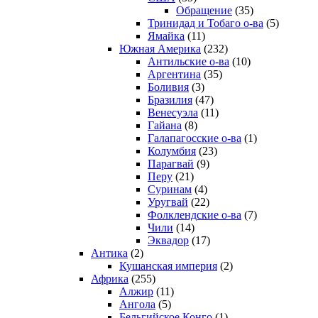
Обращение
(35)
Тринидад и Тобаго о-ва
(5)
Ямайка
(11)
Южная Америка
(232)
Антильские о-ва
(10)
Аргентина
(35)
Боливия
(3)
Бразилия
(47)
Венесуэла
(11)
Гайана
(8)
Галапагосские о-ва
(1)
Колумбия
(23)
Парагвай
(9)
Перу
(21)
Суринам
(4)
Уругвай
(22)
Фолклендские о-ва
(7)
Чили
(14)
Эквадор
(17)
Антика
(2)
Кушанская империя
(2)
Африка
(255)
Алжир
(11)
Ангола
(5)
Бельгийское Конго
(1)