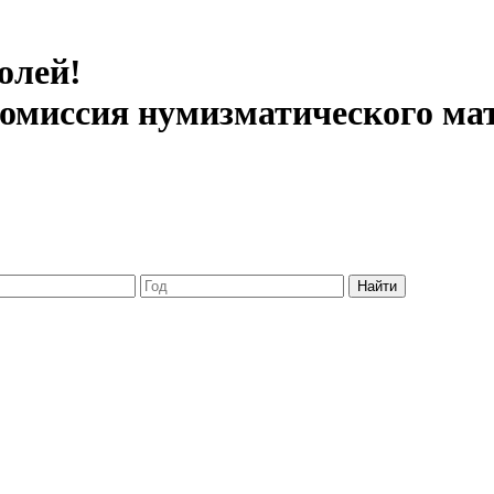
олей!
 комиссия нумизматического ма