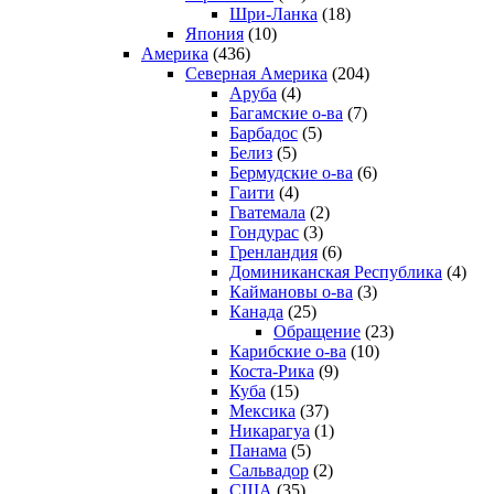
Шри-Ланка
(18)
Япония
(10)
Америка
(436)
Северная Америка
(204)
Аруба
(4)
Багамские о-ва
(7)
Барбадос
(5)
Белиз
(5)
Бермудские о-ва
(6)
Гаити
(4)
Гватемала
(2)
Гондурас
(3)
Гренландия
(6)
Доминиканская Республика
(4)
Каймановы о-ва
(3)
Канада
(25)
Обращение
(23)
Карибские о-ва
(10)
Коста-Рика
(9)
Куба
(15)
Мексика
(37)
Никарагуа
(1)
Панама
(5)
Сальвадор
(2)
США
(35)