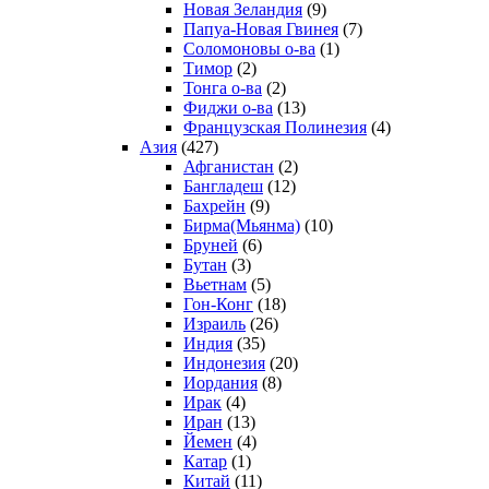
Новая Зеландия
(9)
Папуа-Новая Гвинея
(7)
Соломоновы о-ва
(1)
Тимор
(2)
Тонга о-ва
(2)
Фиджи о-ва
(13)
Французская Полинезия
(4)
Азия
(427)
Афганистан
(2)
Бангладеш
(12)
Бахрейн
(9)
Бирма(Мьянма)
(10)
Бруней
(6)
Бутан
(3)
Вьетнам
(5)
Гон-Конг
(18)
Израиль
(26)
Индия
(35)
Индонезия
(20)
Иордания
(8)
Ирак
(4)
Иран
(13)
Йемен
(4)
Катар
(1)
Китай
(11)