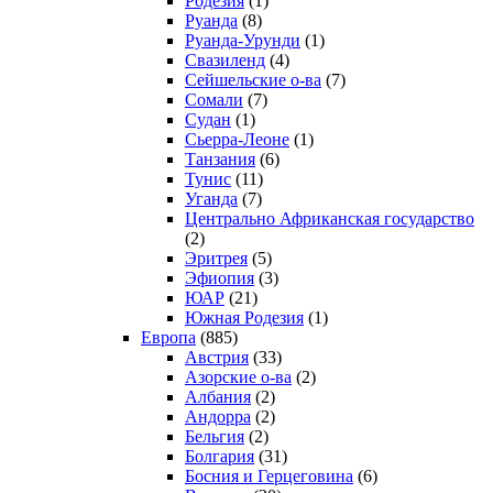
Родезия
(1)
Руанда
(8)
Руанда-Урунди
(1)
Свазиленд
(4)
Сейшельские о-ва
(7)
Сомали
(7)
Судан
(1)
Сьерра-Леоне
(1)
Танзания
(6)
Тунис
(11)
Уганда
(7)
Центрально Африканская государство
(2)
Эритрея
(5)
Эфиопия
(3)
ЮАР
(21)
Южная Родезия
(1)
Европа
(885)
Австрия
(33)
Азорские о-ва
(2)
Албания
(2)
Андорра
(2)
Бельгия
(2)
Болгария
(31)
Босния и Герцеговина
(6)