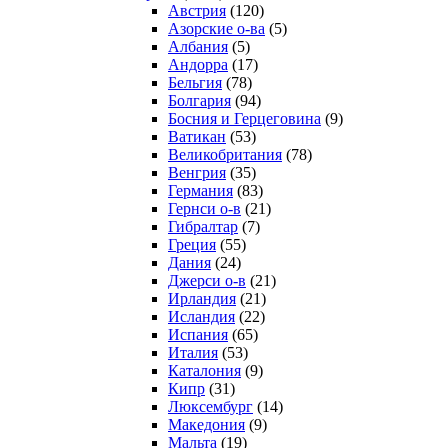
Австрия
(120)
Азорские о-ва
(5)
Албания
(5)
Андорра
(17)
Бельгия
(78)
Болгария
(94)
Босния и Герцеговина
(9)
Ватикан
(53)
Великобритания
(78)
Венгрия
(35)
Германия
(83)
Гернси о-в
(21)
Гибралтар
(7)
Греция
(55)
Дания
(24)
Джерси о-в
(21)
Ирландия
(21)
Исландия
(22)
Испания
(65)
Италия
(53)
Каталония
(9)
Кипр
(31)
Люксембург
(14)
Македония
(9)
Мальта
(19)