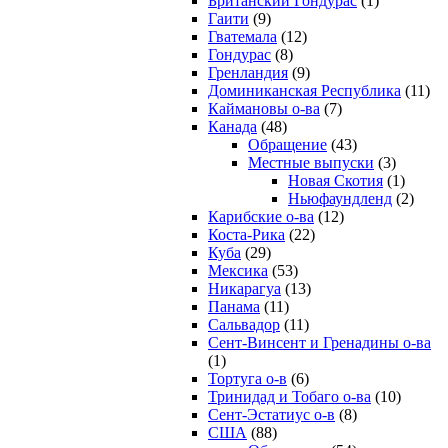
Британский Гондурас
(1)
Гаити
(9)
Гватемала
(12)
Гондурас
(8)
Гренландия
(9)
Доминиканская Республика
(11)
Каймановы о-ва
(7)
Канада
(48)
Обращение
(43)
Местные выпуски
(3)
Новая Скотия
(1)
Ньюфаундленд
(2)
Карибские о-ва
(12)
Коста-Рика
(22)
Куба
(29)
Мексика
(53)
Никарагуа
(13)
Панама
(11)
Сальвадор
(11)
Сент-Винсент и Гренадины о-ва
(1)
Тортуга о-в
(6)
Тринидад и Тобаго о-ва
(10)
Сент-Эстатиус о-в
(8)
США
(88)