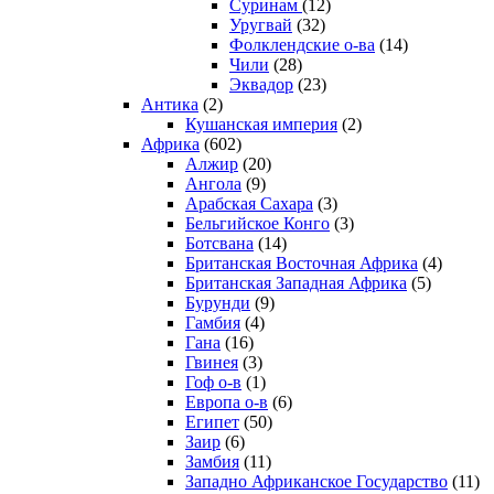
Суринам
(12)
Уругвай
(32)
Фолклендские о-ва
(14)
Чили
(28)
Эквадор
(23)
Антика
(2)
Кушанская империя
(2)
Африка
(602)
Алжир
(20)
Ангола
(9)
Арабская Сахара
(3)
Бельгийское Конго
(3)
Ботсвана
(14)
Британская Восточная Африка
(4)
Британская Западная Африка
(5)
Бурунди
(9)
Гамбия
(4)
Гана
(16)
Гвинея
(3)
Гоф о-в
(1)
Европа о-в
(6)
Египет
(50)
Заир
(6)
Замбия
(11)
Западно Африканское Государство
(11)