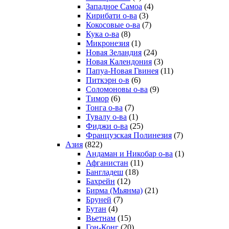
Западное Самоа
(4)
Кирибати о-ва
(3)
Кокосовые о-ва
(7)
Кука о-ва
(8)
Микронезия
(1)
Новая Зеландия
(24)
Новая Календония
(3)
Папуа-Новая Гвинея
(11)
Питкэрн о-в
(6)
Соломоновы о-ва
(9)
Тимор
(6)
Тонга о-ва
(7)
Тувалу о-ва
(1)
Фиджи о-ва
(25)
Французская Полинезия
(7)
Азия
(822)
Андаман и Никобар о-ва
(1)
Афганистан
(11)
Бангладеш
(18)
Бахрейн
(12)
Бирма (Мьянма)
(21)
Бруней
(7)
Бутан
(4)
Вьетнам
(15)
Гон-Конг
(20)