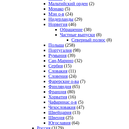
Мальтийский орден
(2)
Монако
(5)
Мэн о-в
(24)
Нидерланды
(29)
Норвегия
(46)
Обращение
(38)
Частные выпуски
(8)
Северный полюс
(8)
Польша
(258)
Португалия
(98)
Румыния
(39)
Сан-Марино
(32)
Сербия
(15)
Словакия
(11)
Словения
(24)
Фарерские о-ва
(7)
Финляндия
(65)
Франция
(80)
Хорватия
(16)
Чафаринас о-в
(5)
Чехословакия
(47)
Швейцария
(13)
Швеция
(25)
Югославия
(64)
Россия
(3179)