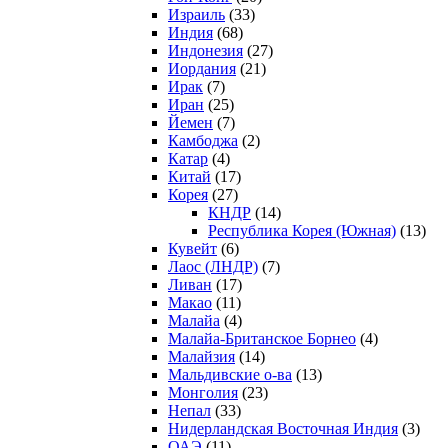
Израиль
(33)
Индия
(68)
Индонезия
(27)
Иордания
(21)
Ирак
(7)
Иран
(25)
Йемен
(7)
Камбоджа
(2)
Катар
(4)
Китай
(17)
Корея
(27)
КНДР
(14)
Республика Корея (Южная)
(13)
Кувейт
(6)
Лаос (ЛНДР)
(7)
Ливан
(17)
Макао
(11)
Малайа
(4)
Малайа-Британское Борнео
(4)
Малайзия
(14)
Мальдивские о-ва
(13)
Монголия
(23)
Непал
(33)
Нидерландская Восточная Индия
(3)
ОАЭ
(11)