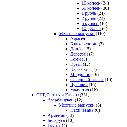
10 копеек
(34)
50 копеек
(30)
1 рубль
(24)
2 рубля
(22)
5 рублей
(16)
10 рублей
(6)
Местные выпуски
(110)
Адыгея
Башкортостан
(7)
Донбас
(5)
Дагестан
(7)
Коми
(8)
Крым
(12)
Калмыкия
(7)
Мордовия
(16)
Северный полюс
(16)
Чувашия
(16)
Удмуртия
(16)
СНГ, Балтия и Кавказ
(331)
Азербайджан
(12)
Местные выпуски
(6)
Нахичевань
(6)
Армения
(13)
Беларусь
(10)
Грузия
(4)