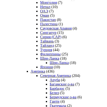
Монголия
(7)
Непал
(10)
ОАЭ
(7)
Оман
(5)
Пакистан
(8)
Палестина
(1)
Саудовская Аравия
(4)
Сингапур
(15)
Сирия (САР)
(6)
Тайвань
(3)
Тайланд
(25)
Турция
(44)
Филиппины
(25)
Шри-Ланка
(18)
Шри-Ланка
(18)
Япония
(10)
Америка
(436)
Северная Америка
(204)
Аруба
(4)
Багамские о-ва
(7)
Барбадос
(5)
Белиз
(5)
Бермудские о-ва
(6)
Гаити
(4)
Гватемала
(2)