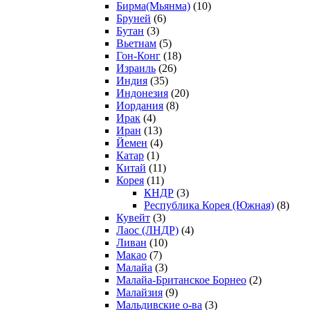
Бирма(Мьянма)
(10)
Бруней
(6)
Бутан
(3)
Вьетнам
(5)
Гон-Конг
(18)
Израиль
(26)
Индия
(35)
Индонезия
(20)
Иордания
(8)
Ирак
(4)
Иран
(13)
Йемен
(4)
Катар
(1)
Китай
(11)
Корея
(11)
КНДР
(3)
Республика Корея (Южная)
(8)
Кувейт
(3)
Лаос (ЛНДР)
(4)
Ливан
(10)
Макао
(7)
Малайа
(3)
Малайа-Британское Борнео
(2)
Малайзия
(9)
Мальдивские о-ва
(3)