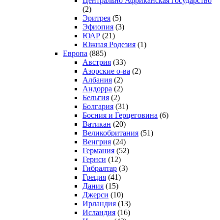
Центрально Африканская государство
(2)
Эритрея
(5)
Эфиопия
(3)
ЮАР
(21)
Южная Родезия
(1)
Европа
(885)
Австрия
(33)
Азорские о-ва
(2)
Албания
(2)
Андорра
(2)
Бельгия
(2)
Болгария
(31)
Босния и Герцеговина
(6)
Ватикан
(20)
Великобритания
(51)
Венгрия
(24)
Германия
(52)
Гернси
(12)
Гибралтар
(3)
Греция
(41)
Дания
(15)
Джерси
(10)
Ирландия
(13)
Исландия
(16)