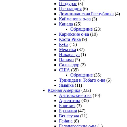
Гондурас
(3)
Гренландия
(6)
Доминиканская Республика
(4)
Каймановы о-ва
(3)
Канада
(25)
Обращение
(23)
Карибские о-ва
(10)
Коста-Рика
(9)
Куба
(15)
Мексика
(37)
Никарагуа
(1)
Панама
(5)
Сальвадор
(2)
США
(35)
Обращение
(35)
Тринидад и Тобаго о-ва
(5)
Ямайка
(11)
Южная Америка
(232)
Антильские о-ва
(10)
Аргентина
(35)
Боливия
(3)
Бразилия
(47)
Венесуэла
(11)
Гайана
(8)
Галапагосские о-ва
(1)