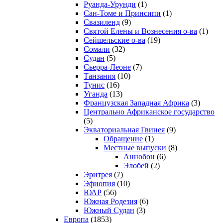
Руанда-Урунди
(1)
Сан-Томе и Принсипи
(1)
Свазиленд
(9)
Святой Елены и Вознесения о-ва
(1)
Сейшельские о-ва
(19)
Сомали
(32)
Судан
(5)
Сьерра-Леоне
(7)
Танзания
(10)
Тунис
(16)
Уганда
(13)
Французская Западная Африка
(3)
Центрально Африканское государство
(5)
Экваториальная Гвинея
(9)
Обращение
(1)
Местные выпуски
(8)
Аннобон
(6)
Элобей
(2)
Эритрея
(7)
Эфиопия
(10)
ЮАР
(56)
Южная Родезия
(6)
Южный Судан
(3)
Европа
(1853)