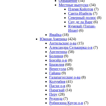
Обращение
(54)
Местные выпуски
(34)
Племя Койотов
(7)
Санта-Изабель
(7)
Северный полюс
(8)
Сиу де ла Варе
(6)
Кумеяай (Типан-
Ипан)
(6)
Ямайка
(18)
Южная Америка
(424)
Антильские о-ва
(15)
Александра Селькирка о-в
(7)
Аргентина
(58)
Боливия
(9)
Бонэйр о-в
(8)
Бразилия
(68)
Венесуэла
(28)
Гайана
(9)
Галапагосские о-ва
(8)
Колумбия
(41)
Пасхи о-в
(8)
Парагвай
(14)
Перу
(28)
Редонда
(7)
Робинзона Крузо о-в
(7)