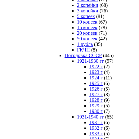
2 копейки
(68)
3 копейки
(76)
5 копеек
(81)
10 копеек
(67)
15 копеек
(78)
20 копеек
(71)
50 копеек
(42)
1 рубль
(35)
ГКЧП
(8)
Погодовка СССР
(445)
1921-1930 гг
(57)
1922 г
(2)
1923 г
(4)
1924 г
(11)
1925 г
(6)
1926 г
(5)
1927 г
(8)
1928 г
(9)
1929 г
(5)
1930 г
(7)
1931-1940 гг
(65)
1931 г
(6)
1932 г
(6)
1933 г
(5)