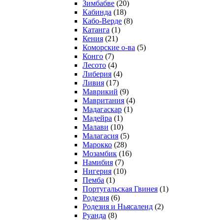
Зимбабве
(20)
Кабинда
(18)
Кабо-Верде
(8)
Катанга
(1)
Кения
(21)
Коморcкие о-ва
(5)
Конго
(7)
Лесото
(4)
Либерия
(4)
Ливия
(17)
Маврикий
(9)
Мавритания
(4)
Мадагаскар
(1)
Мадейра
(1)
Малави
(10)
Малагасия
(5)
Марокко
(28)
Мозамбик
(16)
Намибия
(7)
Нигерия
(10)
Пемба
(1)
Португальская Гвинея
(1)
Родезия
(6)
Родезия и Ньясаленд
(2)
Руанда
(8)