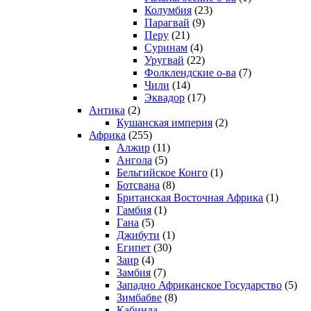
Колумбия
(23)
Парагвай
(9)
Перу
(21)
Суринам
(4)
Уругвай
(22)
Фолклендские о-ва
(7)
Чили
(14)
Эквадор
(17)
Антика
(2)
Кушанская империя
(2)
Африка
(255)
Алжир
(11)
Ангола
(5)
Бельгийское Конго
(1)
Ботсвана
(8)
Британская Восточная Африка
(1)
Гамбия
(1)
Гана
(5)
Джибути
(1)
Египет
(30)
Заир
(4)
Замбия
(7)
Западно Африканское Государство
(5)
Зимбабве
(8)
Кабинда