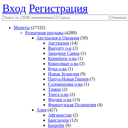
Вход
Регистрация
Монеты
(27332)
Розничная продажа
(4289)
Австралия и Океания
(59)
Австралия
(14)
Вануату о-в
(2)
Западное Самоа
(1)
Кирибати о-ва
(1)
Кокосовые о-ва
(2)
Кука о-ва
(1)
Новая Зеландия
(9)
Папуа-Новая Гвинея
(7)
Соломоновы о-ва
(1)
Тимор
(2)
Тонга о-ва
(2)
Фиджи о-ва
(13)
Французская Полинезия
(4)
Азия
(427)
Афганистан
(2)
Бангладеш
(12)
Бахрейн
(9)