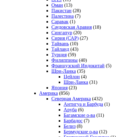
Оман
(13)
Пакистан
(28)
Палестина
(7)
Саравак
(1)
Саудовская Аравия
(18)
Сингапур
(20)
Сирия (САР)
(27)
Тайвань
(10)
Тайланд
(43)
Турция
(59)
Филиппины
(40)
Французский Индокитай
(5)
Шри-Ланка
(35)
Цейлон
(4)
Шри-Ланка
(31)
Япония
(23)
Америка
(856)
Северная Америка
(432)
Антигуа и Барбуда
(1)
Аруба
(6)
Багамские о-ва
(11)
Барбадос
(7)
Белиз
(8)
Бермудские о-ва
(12)