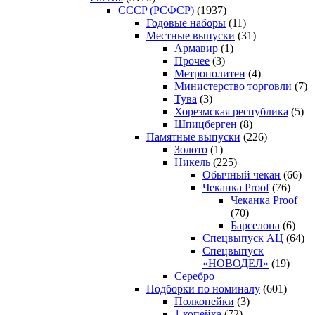
CCCP (РСФСР)
(1937)
Годовые наборы
(11)
Местные выпуски
(31)
Армавир
(1)
Прочее
(3)
Метрополитен
(4)
Министерство торговли
(7)
Тува
(3)
Хорезмская республика
(5)
Шпицберген
(8)
Памятные выпуски
(226)
Золото
(1)
Никель
(225)
Обычный чекан
(66)
Чеканка Proof
(76)
Чеканка Proof
(70)
Барселона
(6)
Спецвыпуск АЦ
(64)
Спецвыпуск
«НОВОДЕЛ»
(19)
Серебро
Подборки по номиналу
(601)
Полкопейки
(3)
1 копейка
(72)