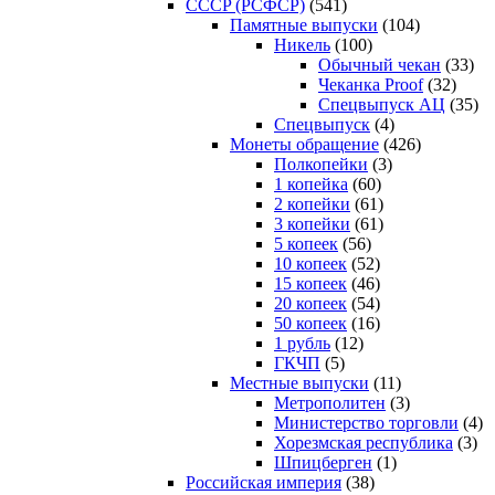
CCCP (РСФСР)
(541)
Памятные выпуски
(104)
Никель
(100)
Обычный чекан
(33)
Чеканка Proof
(32)
Спецвыпуск АЦ
(35)
Спецвыпуск
(4)
Монеты обращение
(426)
Полкопейки
(3)
1 копейка
(60)
2 копейки
(61)
3 копейки
(61)
5 копеек
(56)
10 копеек
(52)
15 копеек
(46)
20 копеек
(54)
50 копеек
(16)
1 рубль
(12)
ГКЧП
(5)
Местные выпуски
(11)
Метрополитен
(3)
Министерство торговли
(4)
Хорезмская республика
(3)
Шпицберген
(1)
Российская империя
(38)