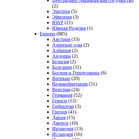
Центрально Африканская государство
(2)
Эритрея
(5)
Эфиопия
(3)
ЮАР
(21)
Южная Родезия
(1)
Европа
(885)
Австрия
(33)
Азорские о-ва
(2)
Албания
(2)
Андорра
(2)
Бельгия
(2)
Болгария
(31)
Босния и Герцеговина
(6)
Ватикан
(20)
Великобритания
(51)
Венгрия
(24)
Германия
(52)
Гернси
(12)
Гибралтар
(3)
Греция
(41)
Дания
(15)
Джерси
(10)
Ирландия
(13)
Исландия
(16)