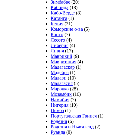
Зимбабве
(20)
Кабинда
(18)
Кабо-Верде
(8)
Катанга
(1)
Кения
(21)
Коморcкие о-ва
(5)
Конго
(7)
Лесото
(4)
Либерия
(4)
Ливия
(17)
Маврикий
(9)
Мавритания
(4)
Мадагаскар
(1)
Мадейра
(1)
Малави
(10)
Малагасия
(5)
Марокко
(28)
Мозамбик
(16)
Намибия
(7)
Нигерия
(10)
Пемба
(1)
Португальская Гвинея
(1)
Родезия
(6)
Родезия и Ньясаленд
(2)
Руанда
(8)