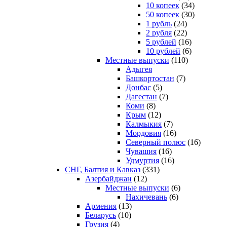
10 копеек
(34)
50 копеек
(30)
1 рубль
(24)
2 рубля
(22)
5 рублей
(16)
10 рублей
(6)
Местные выпуски
(110)
Адыгея
Башкортостан
(7)
Донбас
(5)
Дагестан
(7)
Коми
(8)
Крым
(12)
Калмыкия
(7)
Мордовия
(16)
Северный полюс
(16)
Чувашия
(16)
Удмуртия
(16)
СНГ, Балтия и Кавказ
(331)
Азербайджан
(12)
Местные выпуски
(6)
Нахичевань
(6)
Армения
(13)
Беларусь
(10)
Грузия
(4)