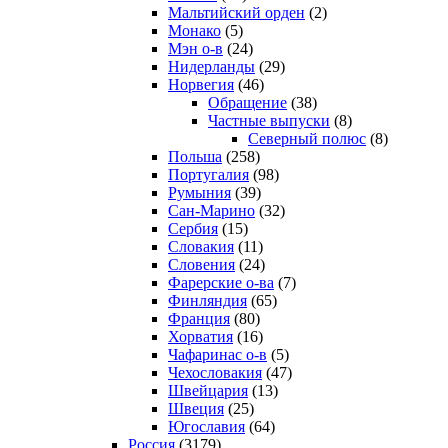
Мальтийский орден
(2)
Монако
(5)
Мэн о-в
(24)
Нидерланды
(29)
Норвегия
(46)
Обращение
(38)
Частные выпуски
(8)
Северный полюс
(8)
Польша
(258)
Португалия
(98)
Румыния
(39)
Сан-Марино
(32)
Сербия
(15)
Словакия
(11)
Словения
(24)
Фарерские о-ва
(7)
Финляндия
(65)
Франция
(80)
Хорватия
(16)
Чафаринас о-в
(5)
Чехословакия
(47)
Швейцария
(13)
Швеция
(25)
Югославия
(64)
Россия
(3179)