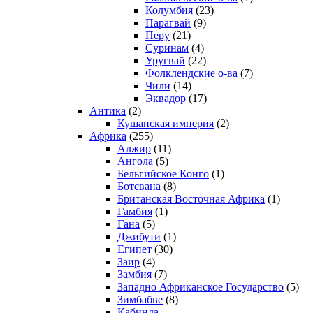
Колумбия
(23)
Парагвай
(9)
Перу
(21)
Суринам
(4)
Уругвай
(22)
Фолклендские о-ва
(7)
Чили
(14)
Эквадор
(17)
Антика
(2)
Кушанская империя
(2)
Африка
(255)
Алжир
(11)
Ангола
(5)
Бельгийское Конго
(1)
Ботсвана
(8)
Британская Восточная Африка
(1)
Гамбия
(1)
Гана
(5)
Джибути
(1)
Египет
(30)
Заир
(4)
Замбия
(7)
Западно Африканское Государство
(5)
Зимбабве
(8)
Кабинда