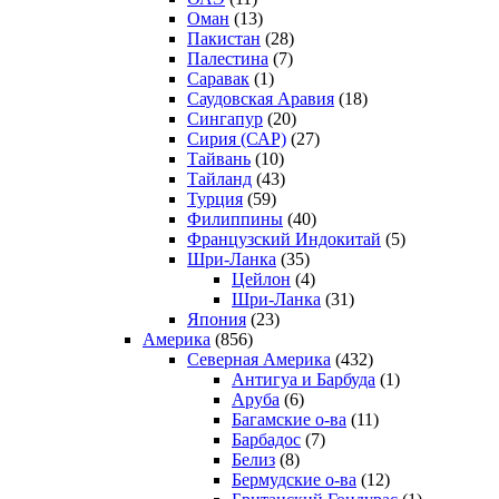
Оман
(13)
Пакистан
(28)
Палестина
(7)
Саравак
(1)
Саудовская Аравия
(18)
Сингапур
(20)
Сирия (САР)
(27)
Тайвань
(10)
Тайланд
(43)
Турция
(59)
Филиппины
(40)
Французский Индокитай
(5)
Шри-Ланка
(35)
Цейлон
(4)
Шри-Ланка
(31)
Япония
(23)
Америка
(856)
Северная Америка
(432)
Антигуа и Барбуда
(1)
Аруба
(6)
Багамские о-ва
(11)
Барбадос
(7)
Белиз
(8)
Бермудские о-ва
(12)