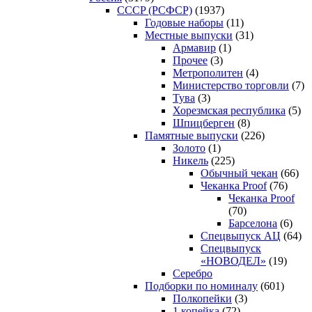
CCCP (РСФСР)
(1937)
Годовые наборы
(11)
Местные выпуски
(31)
Армавир
(1)
Прочее
(3)
Метрополитен
(4)
Министерство торговли
(7)
Тува
(3)
Хорезмская республика
(5)
Шпицберген
(8)
Памятные выпуски
(226)
Золото
(1)
Никель
(225)
Обычный чекан
(66)
Чеканка Proof
(76)
Чеканка Proof
(70)
Барселона
(6)
Спецвыпуск АЦ
(64)
Спецвыпуск
«НОВОДЕЛ»
(19)
Серебро
Подборки по номиналу
(601)
Полкопейки
(3)
1 копейка
(72)