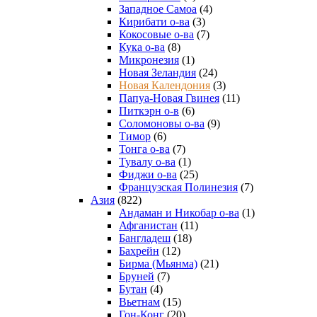
Западное Самоа
(4)
Кирибати о-ва
(3)
Кокосовые о-ва
(7)
Кука о-ва
(8)
Микронезия
(1)
Новая Зеландия
(24)
Новая Календония
(3)
Папуа-Новая Гвинея
(11)
Питкэрн о-в
(6)
Соломоновы о-ва
(9)
Тимор
(6)
Тонга о-ва
(7)
Тувалу о-ва
(1)
Фиджи о-ва
(25)
Французская Полинезия
(7)
Азия
(822)
Андаман и Никобар о-ва
(1)
Афганистан
(11)
Бангладеш
(18)
Бахрейн
(12)
Бирма (Мьянма)
(21)
Бруней
(7)
Бутан
(4)
Вьетнам
(15)
Гон-Конг
(20)