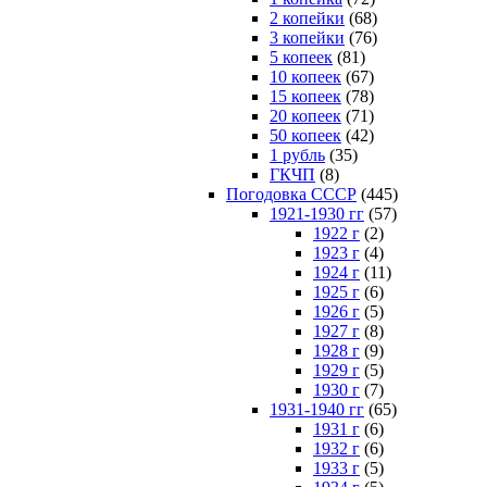
2 копейки
(68)
3 копейки
(76)
5 копеек
(81)
10 копеек
(67)
15 копеек
(78)
20 копеек
(71)
50 копеек
(42)
1 рубль
(35)
ГКЧП
(8)
Погодовка СССР
(445)
1921-1930 гг
(57)
1922 г
(2)
1923 г
(4)
1924 г
(11)
1925 г
(6)
1926 г
(5)
1927 г
(8)
1928 г
(9)
1929 г
(5)
1930 г
(7)
1931-1940 гг
(65)
1931 г
(6)
1932 г
(6)
1933 г
(5)