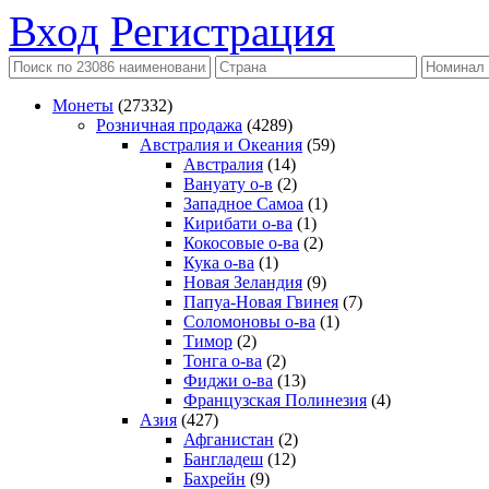
Вход
Регистрация
Монеты
(27332)
Розничная продажа
(4289)
Австралия и Океания
(59)
Австралия
(14)
Вануату о-в
(2)
Западное Самоа
(1)
Кирибати о-ва
(1)
Кокосовые о-ва
(2)
Кука о-ва
(1)
Новая Зеландия
(9)
Папуа-Новая Гвинея
(7)
Соломоновы о-ва
(1)
Тимор
(2)
Тонга о-ва
(2)
Фиджи о-ва
(13)
Французская Полинезия
(4)
Азия
(427)
Афганистан
(2)
Бангладеш
(12)
Бахрейн
(9)