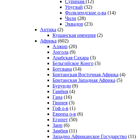
Суринам
(12)
Уругвай
(32)
Фолклендские о-ва
(14)
Чили
(28)
Эквадор
(23)
Антика
(2)
Кушанская империя
(2)
Африка
(602)
Алжир
(20)
Ангола
(9)
Арабская Сахара
(3)
Бельгийское Конго
(3)
Ботсвана
(14)
Британская Восточная Африка
(4)
Британская Западная Африка
(5)
Бурунди
(9)
Гамбия
(4)
Гана
(16)
Гвинея
(3)
Гоф о-в
(1)
Европа о-в
(6)
Египет
(50)
Заир
(6)
Замбия
(11)
Западно Африканское Государство
(11)