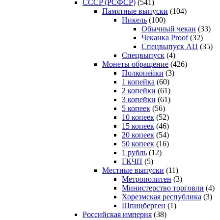
CCCP (РСФСР)
(541)
Памятные выпуски
(104)
Никель
(100)
Обычный чекан
(33)
Чеканка Proof
(32)
Спецвыпуск АЦ
(35)
Спецвыпуск
(4)
Монеты обращение
(426)
Полкопейки
(3)
1 копейка
(60)
2 копейки
(61)
3 копейки
(61)
5 копеек
(56)
10 копеек
(52)
15 копеек
(46)
20 копеек
(54)
50 копеек
(16)
1 рубль
(12)
ГКЧП
(5)
Местные выпуски
(11)
Метрополитен
(3)
Министерство торговли
(4)
Хорезмская республика
(3)
Шпицберген
(1)
Российская империя
(38)