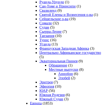
Руанда-Урунди
(1)
Сан-Томе и Принсипи
(1)
Свазиленд
(9)
Святой Елены и Вознесения о-ва
(1)
Сейшельские о-ва
(19)
Сомали
(32)
Судан
(5)
Сьерра-Леоне
(7)
Танзания
(10)
Тунис
(16)
Уганда
(13)
Французская Западная Африка
(3)
Центрально Африканское государство
(5)
Экваториальная Гвинея
(9)
Обращение
(1)
Местные выпуски
(8)
Аннобон
(6)
Элобей
(2)
Эритрея
(7)
Эфиопия
(10)
ЮАР
(56)
Южная Родезия
(6)
Южный Судан
(3)
Европа
(1853)