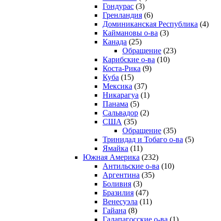
Гондурас
(3)
Гренландия
(6)
Доминиканская Республика
(4)
Каймановы о-ва
(3)
Канада
(25)
Обращение
(23)
Карибские о-ва
(10)
Коста-Рика
(9)
Куба
(15)
Мексика
(37)
Никарагуа
(1)
Панама
(5)
Сальвадор
(2)
США
(35)
Обращение
(35)
Тринидад и Тобаго о-ва
(5)
Ямайка
(11)
Южная Америка
(232)
Антильские о-ва
(10)
Аргентина
(35)
Боливия
(3)
Бразилия
(47)
Венесуэла
(11)
Гайана
(8)
Галапагосские о-ва
(1)