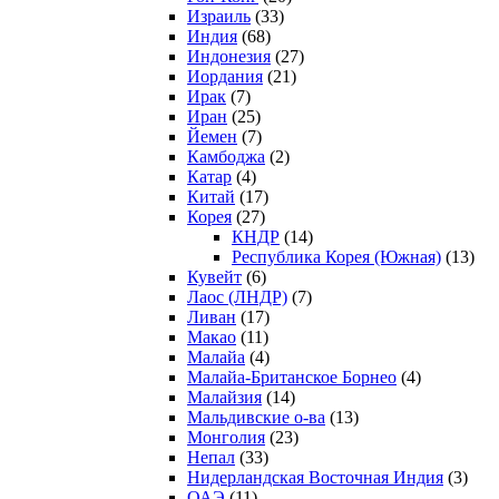
Израиль
(33)
Индия
(68)
Индонезия
(27)
Иордания
(21)
Ирак
(7)
Иран
(25)
Йемен
(7)
Камбоджа
(2)
Катар
(4)
Китай
(17)
Корея
(27)
КНДР
(14)
Республика Корея (Южная)
(13)
Кувейт
(6)
Лаос (ЛНДР)
(7)
Ливан
(17)
Макао
(11)
Малайа
(4)
Малайа-Британское Борнео
(4)
Малайзия
(14)
Мальдивские о-ва
(13)
Монголия
(23)
Непал
(33)
Нидерландская Восточная Индия
(3)
ОАЭ
(11)