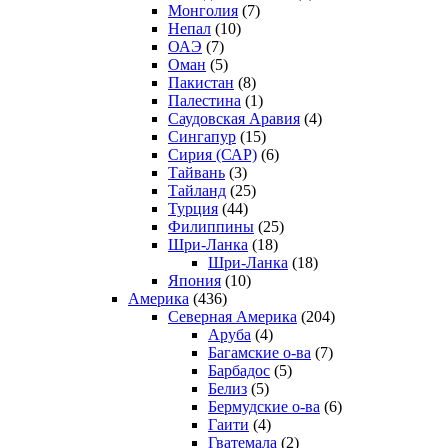
Монголия
(7)
Непал
(10)
ОАЭ
(7)
Оман
(5)
Пакистан
(8)
Палестина
(1)
Саудовская Аравия
(4)
Сингапур
(15)
Сирия (САР)
(6)
Тайвань
(3)
Тайланд
(25)
Турция
(44)
Филиппины
(25)
Шри-Ланка
(18)
Шри-Ланка
(18)
Япония
(10)
Америка
(436)
Северная Америка
(204)
Аруба
(4)
Багамские о-ва
(7)
Барбадос
(5)
Белиз
(5)
Бермудские о-ва
(6)
Гаити
(4)
Гватемала
(2)