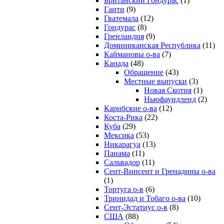
Британский Гондурас
(1)
Гаити
(9)
Гватемала
(12)
Гондурас
(8)
Гренландия
(9)
Доминиканская Республика
(11)
Каймановы о-ва
(7)
Канада
(48)
Обращение
(43)
Местные выпуски
(3)
Новая Скотия
(1)
Ньюфаундленд
(2)
Карибские о-ва
(12)
Коста-Рика
(22)
Куба
(29)
Мексика
(53)
Никарагуа
(13)
Панама
(11)
Сальвадор
(11)
Сент-Винсент и Гренадины о-ва
(1)
Тортуга о-в
(6)
Тринидад и Тобаго о-ва
(10)
Сент-Эстатиус о-в
(8)
США
(88)