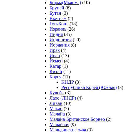
Бирма(Мьянма)
(10)
Бруней
(6)
Бутан
(3)
Вьетнам
(5)
Гон-Конг
(18)
Израиль
(26)
Индия
(35)
Индонезия
(20)
Иордания
(8)
Ирак
(4)
Иран
(13)
Йемен
(4)
Катар
(1)
Китай
(11)
Корея
(11)
КНДР
(3)
Республика Корея (Южная)
(8)
Кувейт
(3)
Лаос (ЛНДР)
(4)
Ливан
(10)
Макао
(7)
Малайа
(3)
Малайа-Британское Борнео
(2)
Малайзия
(9)
Мальдивские о-ва
(3)