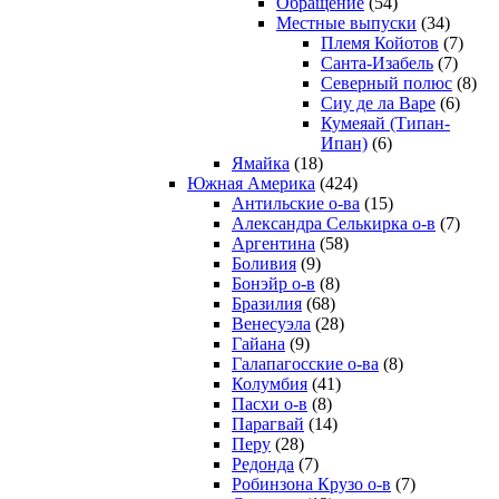
Обращение
(54)
Местные выпуски
(34)
Племя Койотов
(7)
Санта-Изабель
(7)
Северный полюс
(8)
Сиу де ла Варе
(6)
Кумеяай (Типан-
Ипан)
(6)
Ямайка
(18)
Южная Америка
(424)
Антильские о-ва
(15)
Александра Селькирка о-в
(7)
Аргентина
(58)
Боливия
(9)
Бонэйр о-в
(8)
Бразилия
(68)
Венесуэла
(28)
Гайана
(9)
Галапагосские о-ва
(8)
Колумбия
(41)
Пасхи о-в
(8)
Парагвай
(14)
Перу
(28)
Редонда
(7)
Робинзона Крузо о-в
(7)