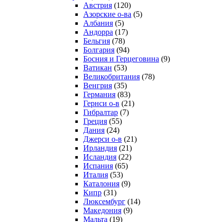
Австрия
(120)
Азорские о-ва
(5)
Албания
(5)
Андорра
(17)
Бельгия
(78)
Болгария
(94)
Босния и Герцеговина
(9)
Ватикан
(53)
Великобритания
(78)
Венгрия
(35)
Германия
(83)
Гернси о-в
(21)
Гибралтар
(7)
Греция
(55)
Дания
(24)
Джерси о-в
(21)
Ирландия
(21)
Исландия
(22)
Испания
(65)
Италия
(53)
Каталония
(9)
Кипр
(31)
Люксембург
(14)
Македония
(9)
Мальта
(19)