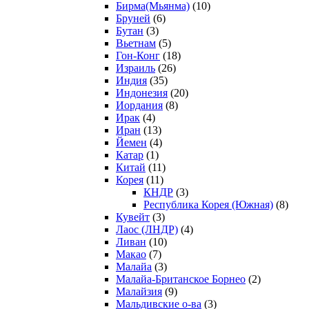
Бирма(Мьянма)
(10)
Бруней
(6)
Бутан
(3)
Вьетнам
(5)
Гон-Конг
(18)
Израиль
(26)
Индия
(35)
Индонезия
(20)
Иордания
(8)
Ирак
(4)
Иран
(13)
Йемен
(4)
Катар
(1)
Китай
(11)
Корея
(11)
КНДР
(3)
Республика Корея (Южная)
(8)
Кувейт
(3)
Лаос (ЛНДР)
(4)
Ливан
(10)
Макао
(7)
Малайа
(3)
Малайа-Британское Борнео
(2)
Малайзия
(9)
Мальдивские о-ва
(3)