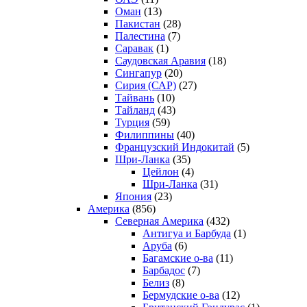
Оман
(13)
Пакистан
(28)
Палестина
(7)
Саравак
(1)
Саудовская Аравия
(18)
Сингапур
(20)
Сирия (САР)
(27)
Тайвань
(10)
Тайланд
(43)
Турция
(59)
Филиппины
(40)
Французский Индокитай
(5)
Шри-Ланка
(35)
Цейлон
(4)
Шри-Ланка
(31)
Япония
(23)
Америка
(856)
Северная Америка
(432)
Антигуа и Барбуда
(1)
Аруба
(6)
Багамские о-ва
(11)
Барбадос
(7)
Белиз
(8)
Бермудские о-ва
(12)