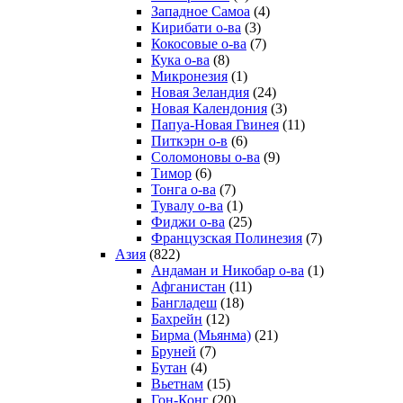
Западное Самоа
(4)
Кирибати о-ва
(3)
Кокосовые о-ва
(7)
Кука о-ва
(8)
Микронезия
(1)
Новая Зеландия
(24)
Новая Календония
(3)
Папуа-Новая Гвинея
(11)
Питкэрн о-в
(6)
Соломоновы о-ва
(9)
Тимор
(6)
Тонга о-ва
(7)
Тувалу о-ва
(1)
Фиджи о-ва
(25)
Французская Полинезия
(7)
Азия
(822)
Андаман и Никобар о-ва
(1)
Афганистан
(11)
Бангладеш
(18)
Бахрейн
(12)
Бирма (Мьянма)
(21)
Бруней
(7)
Бутан
(4)
Вьетнам
(15)
Гон-Конг
(20)