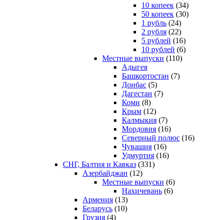
10 копеек
(34)
50 копеек
(30)
1 рубль
(24)
2 рубля
(22)
5 рублей
(16)
10 рублей
(6)
Местные выпуски
(110)
Адыгея
Башкортостан
(7)
Донбас
(5)
Дагестан
(7)
Коми
(8)
Крым
(12)
Калмыкия
(7)
Мордовия
(16)
Северный полюс
(16)
Чувашия
(16)
Удмуртия
(16)
СНГ, Балтия и Кавказ
(331)
Азербайджан
(12)
Местные выпуски
(6)
Нахичевань
(6)
Армения
(13)
Беларусь
(10)
Грузия
(4)