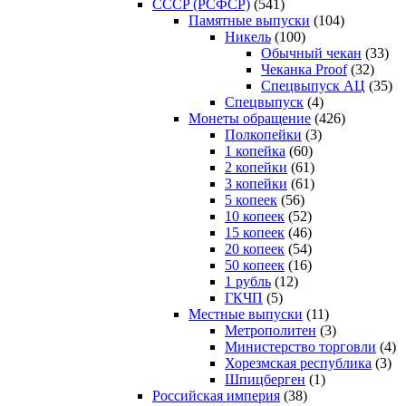
CCCP (РСФСР)
(541)
Памятные выпуски
(104)
Никель
(100)
Обычный чекан
(33)
Чеканка Proof
(32)
Спецвыпуск АЦ
(35)
Спецвыпуск
(4)
Монеты обращение
(426)
Полкопейки
(3)
1 копейка
(60)
2 копейки
(61)
3 копейки
(61)
5 копеек
(56)
10 копеек
(52)
15 копеек
(46)
20 копеек
(54)
50 копеек
(16)
1 рубль
(12)
ГКЧП
(5)
Местные выпуски
(11)
Метрополитен
(3)
Министерство торговли
(4)
Хорезмская республика
(3)
Шпицберген
(1)
Российская империя
(38)