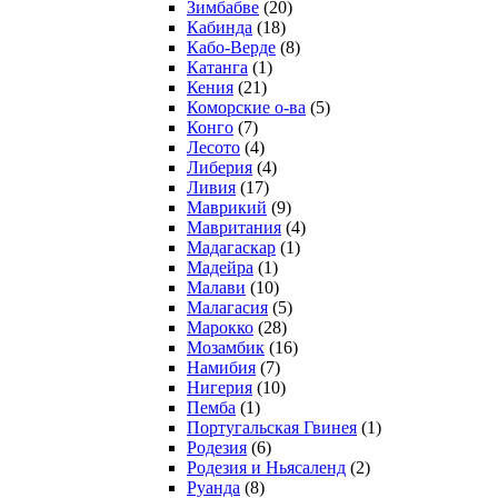
Зимбабве
(20)
Кабинда
(18)
Кабо-Верде
(8)
Катанга
(1)
Кения
(21)
Коморcкие о-ва
(5)
Конго
(7)
Лесото
(4)
Либерия
(4)
Ливия
(17)
Маврикий
(9)
Мавритания
(4)
Мадагаскар
(1)
Мадейра
(1)
Малави
(10)
Малагасия
(5)
Марокко
(28)
Мозамбик
(16)
Намибия
(7)
Нигерия
(10)
Пемба
(1)
Португальская Гвинея
(1)
Родезия
(6)
Родезия и Ньясаленд
(2)
Руанда
(8)