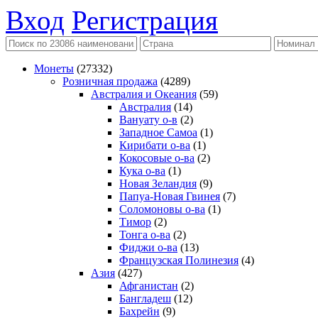
Вход
Регистрация
Монеты
(27332)
Розничная продажа
(4289)
Австралия и Океания
(59)
Австралия
(14)
Вануату о-в
(2)
Западное Самоа
(1)
Кирибати о-ва
(1)
Кокосовые о-ва
(2)
Кука о-ва
(1)
Новая Зеландия
(9)
Папуа-Новая Гвинея
(7)
Соломоновы о-ва
(1)
Тимор
(2)
Тонга о-ва
(2)
Фиджи о-ва
(13)
Французская Полинезия
(4)
Азия
(427)
Афганистан
(2)
Бангладеш
(12)
Бахрейн
(9)