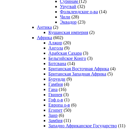
Суринам
(12)
Уругвай
(32)
Фолклендские о-ва
(14)
Чили
(28)
Эквадор
(23)
Антика
(2)
Кушанская империя
(2)
Африка
(602)
Алжир
(20)
Ангола
(9)
Арабская Сахара
(3)
Бельгийское Конго
(3)
Ботсвана
(14)
Британская Восточная Африка
(4)
Британская Западная Африка
(5)
Бурунди
(9)
Гамбия
(4)
Гана
(16)
Гвинея
(3)
Гоф о-в
(1)
Европа о-в
(6)
Египет
(50)
Заир
(6)
Замбия
(11)
Западно Африканское Государство
(11)