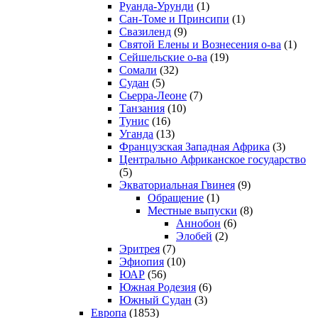
Руанда-Урунди
(1)
Сан-Томе и Принсипи
(1)
Свазиленд
(9)
Святой Елены и Вознесения о-ва
(1)
Сейшельские о-ва
(19)
Сомали
(32)
Судан
(5)
Сьерра-Леоне
(7)
Танзания
(10)
Тунис
(16)
Уганда
(13)
Французская Западная Африка
(3)
Центрально Африканское государство
(5)
Экваториальная Гвинея
(9)
Обращение
(1)
Местные выпуски
(8)
Аннобон
(6)
Элобей
(2)
Эритрея
(7)
Эфиопия
(10)
ЮАР
(56)
Южная Родезия
(6)
Южный Судан
(3)
Европа
(1853)