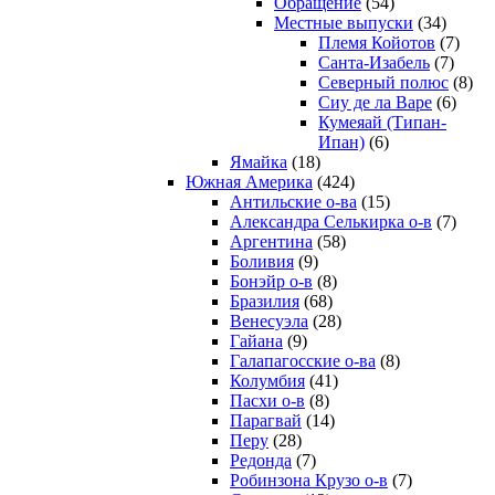
Обращение
(54)
Местные выпуски
(34)
Племя Койотов
(7)
Санта-Изабель
(7)
Северный полюс
(8)
Сиу де ла Варе
(6)
Кумеяай (Типан-
Ипан)
(6)
Ямайка
(18)
Южная Америка
(424)
Антильские о-ва
(15)
Александра Селькирка о-в
(7)
Аргентина
(58)
Боливия
(9)
Бонэйр о-в
(8)
Бразилия
(68)
Венесуэла
(28)
Гайана
(9)
Галапагосские о-ва
(8)
Колумбия
(41)
Пасхи о-в
(8)
Парагвай
(14)
Перу
(28)
Редонда
(7)
Робинзона Крузо о-в
(7)