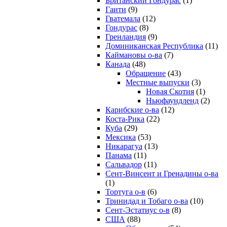
Британский Гондурас
(1)
Гаити
(9)
Гватемала
(12)
Гондурас
(8)
Гренландия
(9)
Доминиканская Республика
(11)
Каймановы о-ва
(7)
Канада
(48)
Обращение
(43)
Местные выпуски
(3)
Новая Скотия
(1)
Ньюфаундленд
(2)
Карибские о-ва
(12)
Коста-Рика
(22)
Куба
(29)
Мексика
(53)
Никарагуа
(13)
Панама
(11)
Сальвадор
(11)
Сент-Винсент и Гренадины о-ва
(1)
Тортуга о-в
(6)
Тринидад и Тобаго о-ва
(10)
Сент-Эстатиус о-в
(8)
США
(88)