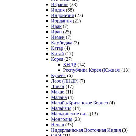
Израиль
(33)
Индия
(68)
Индонезия
(27)
Иордания
(21)
Ирак
(7)
Иран
(25)
Йемен
(7)
Камбоджа
(2)
Катар
(4)
Китай
(17)
Корея
(27)
КНДР
(14)
Республика Корея (Южная)
(13)
Кувейт
(6)
Лаос (ЛНДР)
(7)
Ливан
(17)
Макао
(11)
Малайа
(4)
Малайа-Британское Борнео
(4)
Малайзия
(14)
Мальдивские о-ва
(13)
Монголия
(23)
Непал
(33)
Нидерландская Восточная Индия
(3)
ОАЭ
(11)