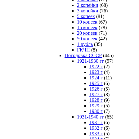
2 копейки
(68)
3 копейки
(76)
5 копеек
(81)
10 копеек
(67)
15 копеек
(78)
20 копеек
(71)
50 копеек
(42)
1 рубль
(35)
ГКЧП
(8)
Погодовка СССР
(445)
1921-1930 гг
(57)
1922 г
(2)
1923 г
(4)
1924 г
(11)
1925 г
(6)
1926 г
(5)
1927 г
(8)
1928 г
(9)
1929 г
(5)
1930 г
(7)
1931-1940 гг
(65)
1931 г
(6)
1932 г
(6)
1933 г
(5)