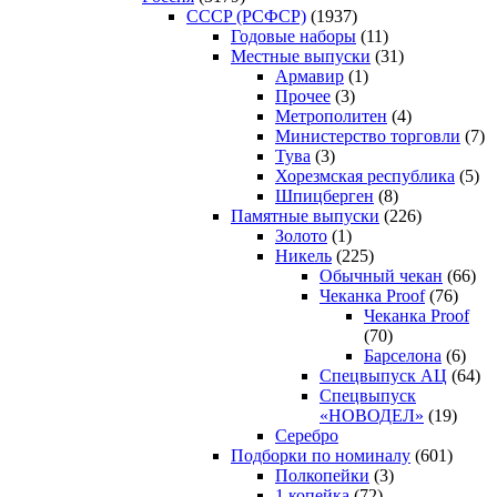
CCCP (РСФСР)
(1937)
Годовые наборы
(11)
Местные выпуски
(31)
Армавир
(1)
Прочее
(3)
Метрополитен
(4)
Министерство торговли
(7)
Тува
(3)
Хорезмская республика
(5)
Шпицберген
(8)
Памятные выпуски
(226)
Золото
(1)
Никель
(225)
Обычный чекан
(66)
Чеканка Proof
(76)
Чеканка Proof
(70)
Барселона
(6)
Спецвыпуск АЦ
(64)
Спецвыпуск
«НОВОДЕЛ»
(19)
Серебро
Подборки по номиналу
(601)
Полкопейки
(3)
1 копейка
(72)