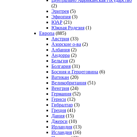
Центрально Африканская государство
(2)
Эритрея
(5)
Эфиопия
(3)
ЮАР
(21)
Южная Родезия
(1)
Европа
(885)
Австрия
(33)
Азорские о-ва
(2)
Албания
(2)
Андорра
(2)
Бельгия
(2)
Болгария
(31)
Босния и Герцеговина
(6)
Ватикан
(20)
Великобритания
(51)
Венгрия
(24)
Германия
(52)
Гернси
(12)
Гибралтар
(3)
Греция
(41)
Дания
(15)
Джерси
(10)
Ирландия
(13)
Исландия
(16)