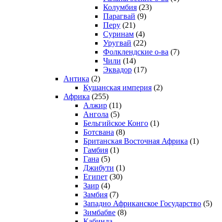
Колумбия
(23)
Парагвай
(9)
Перу
(21)
Суринам
(4)
Уругвай
(22)
Фолклендские о-ва
(7)
Чили
(14)
Эквадор
(17)
Антика
(2)
Кушанская империя
(2)
Африка
(255)
Алжир
(11)
Ангола
(5)
Бельгийское Конго
(1)
Ботсвана
(8)
Британская Восточная Африка
(1)
Гамбия
(1)
Гана
(5)
Джибути
(1)
Египет
(30)
Заир
(4)
Замбия
(7)
Западно Африканское Государство
(5)
Зимбабве
(8)
Кабинда