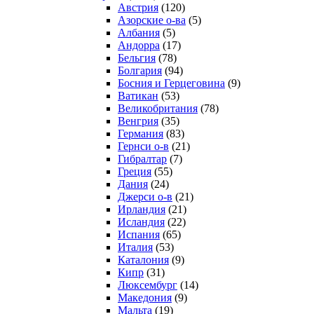
Австрия
(120)
Азорские о-ва
(5)
Албания
(5)
Андорра
(17)
Бельгия
(78)
Болгария
(94)
Босния и Герцеговина
(9)
Ватикан
(53)
Великобритания
(78)
Венгрия
(35)
Германия
(83)
Гернси о-в
(21)
Гибралтар
(7)
Греция
(55)
Дания
(24)
Джерси о-в
(21)
Ирландия
(21)
Исландия
(22)
Испания
(65)
Италия
(53)
Каталония
(9)
Кипр
(31)
Люксембург
(14)
Македония
(9)
Мальта
(19)