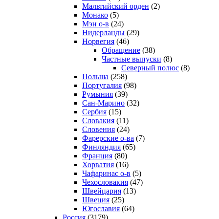
Мальтийский орден
(2)
Монако
(5)
Мэн о-в
(24)
Нидерланды
(29)
Норвегия
(46)
Обращение
(38)
Частные выпуски
(8)
Северный полюс
(8)
Польша
(258)
Португалия
(98)
Румыния
(39)
Сан-Марино
(32)
Сербия
(15)
Словакия
(11)
Словения
(24)
Фарерские о-ва
(7)
Финляндия
(65)
Франция
(80)
Хорватия
(16)
Чафаринас о-в
(5)
Чехословакия
(47)
Швейцария
(13)
Швеция
(25)
Югославия
(64)
Россия
(3179)