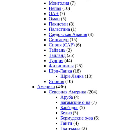
Монголия
(7)
Непал
(10)
ОАЭ
(7)
Оман
(5)
Пакистан
(8)
Палестина
(1)
Саудовская Аравия
(4)
Сингапур
(15)
Сирия (САР)
(6)
Тайвань
(3)
Тайланд
(25)
Турция
(44)
Филиппины
(25)
Шри-Ланка
(18)
Шри-Ланка
(18)
Япония
(10)
Америка
(436)
Северная Америка
(204)
Аруба
(4)
Багамские о-ва
(7)
Барбадос
(5)
Белиз
(5)
Бермудские о-ва
(6)
Гаити
(4)
Гватемала
(2)