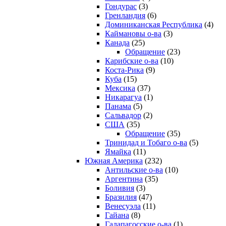
Гондурас
(3)
Гренландия
(6)
Доминиканская Республика
(4)
Каймановы о-ва
(3)
Канада
(25)
Обращение
(23)
Карибские о-ва
(10)
Коста-Рика
(9)
Куба
(15)
Мексика
(37)
Никарагуа
(1)
Панама
(5)
Сальвадор
(2)
США
(35)
Обращение
(35)
Тринидад и Тобаго о-ва
(5)
Ямайка
(11)
Южная Америка
(232)
Антильские о-ва
(10)
Аргентина
(35)
Боливия
(3)
Бразилия
(47)
Венесуэла
(11)
Гайана
(8)
Галапагосские о-ва
(1)