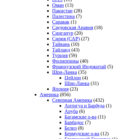
Оман
(13)
Пакистан
(28)
Палестина
(7)
Саравак
(1)
Саудовская Аравия
(18)
Сингапур
(20)
Сирия (САР)
(27)
Тайвань
(10)
Тайланд
(43)
Турция
(59)
Филиппины
(40)
Французский Индокитай
(5)
Шри-Ланка
(35)
Цейлон
(4)
Шри-Ланка
(31)
Япония
(23)
Америка
(856)
Северная Америка
(432)
Антигуа и Барбуда
(1)
Аруба
(6)
Багамские о-ва
(11)
Барбадос
(7)
Белиз
(8)
Бермудские о-ва
(12)