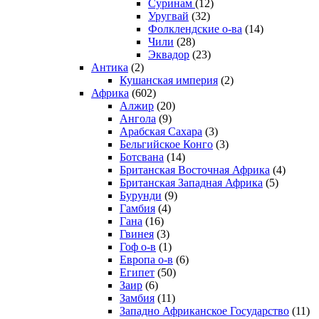
Суринам
(12)
Уругвай
(32)
Фолклендские о-ва
(14)
Чили
(28)
Эквадор
(23)
Антика
(2)
Кушанская империя
(2)
Африка
(602)
Алжир
(20)
Ангола
(9)
Арабская Сахара
(3)
Бельгийское Конго
(3)
Ботсвана
(14)
Британская Восточная Африка
(4)
Британская Западная Африка
(5)
Бурунди
(9)
Гамбия
(4)
Гана
(16)
Гвинея
(3)
Гоф о-в
(1)
Европа о-в
(6)
Египет
(50)
Заир
(6)
Замбия
(11)
Западно Африканское Государство
(11)