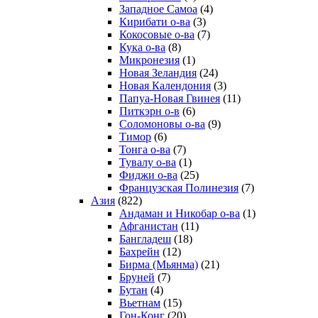
Западное Самоа
(4)
Кирибати о-ва
(3)
Кокосовые о-ва
(7)
Кука о-ва
(8)
Микронезия
(1)
Новая Зеландия
(24)
Новая Календония
(3)
Папуа-Новая Гвинея
(11)
Питкэрн о-в
(6)
Соломоновы о-ва
(9)
Тимор
(6)
Тонга о-ва
(7)
Тувалу о-ва
(1)
Фиджи о-ва
(25)
Французская Полинезия
(7)
Азия
(822)
Андаман и Никобар о-ва
(1)
Афганистан
(11)
Бангладеш
(18)
Бахрейн
(12)
Бирма (Мьянма)
(21)
Бруней
(7)
Бутан
(4)
Вьетнам
(15)
Гон-Конг
(20)