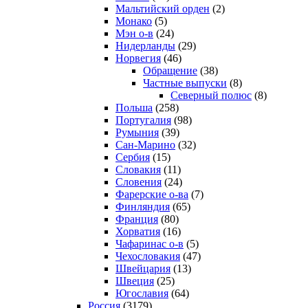
Мальтийский орден
(2)
Монако
(5)
Мэн о-в
(24)
Нидерланды
(29)
Норвегия
(46)
Обращение
(38)
Частные выпуски
(8)
Северный полюс
(8)
Польша
(258)
Португалия
(98)
Румыния
(39)
Сан-Марино
(32)
Сербия
(15)
Словакия
(11)
Словения
(24)
Фарерские о-ва
(7)
Финляндия
(65)
Франция
(80)
Хорватия
(16)
Чафаринас о-в
(5)
Чехословакия
(47)
Швейцария
(13)
Швеция
(25)
Югославия
(64)
Россия
(3179)