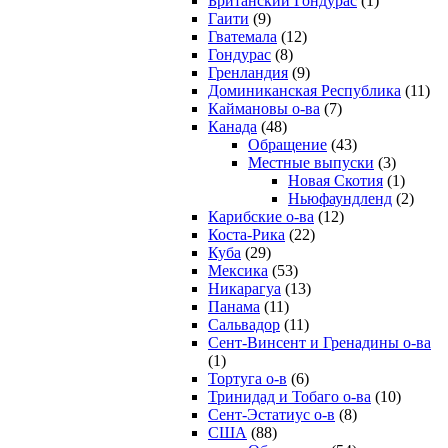
Британский Гондурас
(1)
Гаити
(9)
Гватемала
(12)
Гондурас
(8)
Гренландия
(9)
Доминиканская Республика
(11)
Каймановы о-ва
(7)
Канада
(48)
Обращение
(43)
Местные выпуски
(3)
Новая Скотия
(1)
Ньюфаундленд
(2)
Карибские о-ва
(12)
Коста-Рика
(22)
Куба
(29)
Мексика
(53)
Никарагуа
(13)
Панама
(11)
Сальвадор
(11)
Сент-Винсент и Гренадины о-ва
(1)
Тортуга о-в
(6)
Тринидад и Тобаго о-ва
(10)
Сент-Эстатиус о-в
(8)
США
(88)