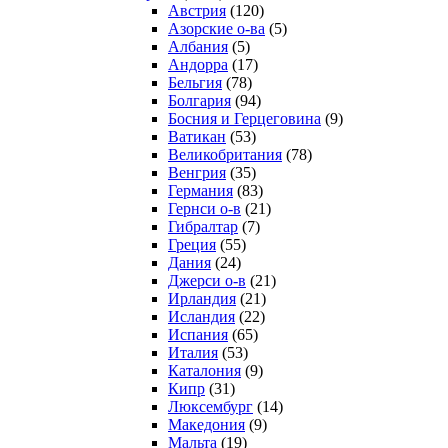
Австрия
(120)
Азорские о-ва
(5)
Албания
(5)
Андорра
(17)
Бельгия
(78)
Болгария
(94)
Босния и Герцеговина
(9)
Ватикан
(53)
Великобритания
(78)
Венгрия
(35)
Германия
(83)
Гернси о-в
(21)
Гибралтар
(7)
Греция
(55)
Дания
(24)
Джерси о-в
(21)
Ирландия
(21)
Исландия
(22)
Испания
(65)
Италия
(53)
Каталония
(9)
Кипр
(31)
Люксембург
(14)
Македония
(9)
Мальта
(19)