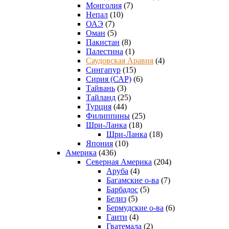
Монголия
(7)
Непал
(10)
ОАЭ
(7)
Оман
(5)
Пакистан
(8)
Палестина
(1)
Саудовская Аравия
(4)
Сингапур
(15)
Сирия (САР)
(6)
Тайвань
(3)
Тайланд
(25)
Турция
(44)
Филиппины
(25)
Шри-Ланка
(18)
Шри-Ланка
(18)
Япония
(10)
Америка
(436)
Северная Америка
(204)
Аруба
(4)
Багамские о-ва
(7)
Барбадос
(5)
Белиз
(5)
Бермудские о-ва
(6)
Гаити
(4)
Гватемала
(2)