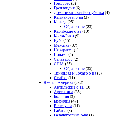
Гондурас
(3)
Гренландия
(6)
Доминиканская Республика
(4)
Каймановы о-ва
(3)
Канада
(25)
Обращение
(23)
Карибские о-ва
(10)
Коста-Рика
(9)
Куба
(15)
Мексика
(37)
Никарагуа
(1)
Панама
(5)
Сальвадор
(2)
США
(35)
Обращение
(35)
Тринидад и Тобаго о-ва
(5)
Ямайка
(11)
Южная Америка
(232)
Антильские о-ва
(10)
Аргентина
(35)
Боливия
(3)
Бразилия
(47)
Венесуэла
(11)
Гайана
(8)
Галапагосские о-ва
(1)