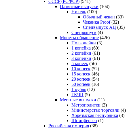
CCCP (РСФСР)
(541)
Памятные выпуски
(104)
Никель
(100)
Обычный чекан
(33)
Чеканка Proof
(32)
Спецвыпуск АЦ
(35)
Спецвыпуск
(4)
Монеты обращение
(426)
Полкопейки
(3)
1 копейка
(60)
2 копейки
(61)
3 копейки
(61)
5 копеек
(56)
10 копеек
(52)
15 копеек
(46)
20 копеек
(54)
50 копеек
(16)
1 рубль
(12)
ГКЧП
(5)
Местные выпуски
(11)
Метрополитен
(3)
Министерство торговли
(4)
Хорезмская республика
(3)
Шпицберген
(1)
Российская империя
(38)