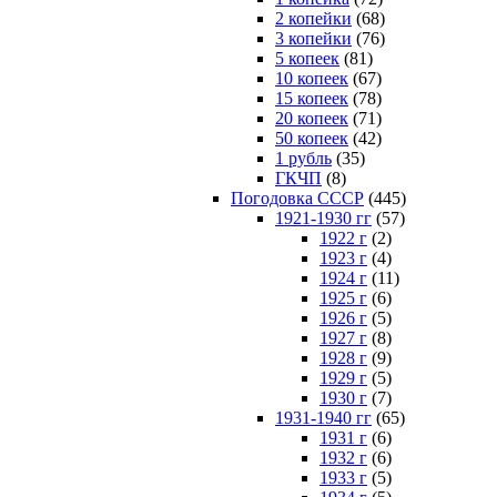
2 копейки
(68)
3 копейки
(76)
5 копеек
(81)
10 копеек
(67)
15 копеек
(78)
20 копеек
(71)
50 копеек
(42)
1 рубль
(35)
ГКЧП
(8)
Погодовка СССР
(445)
1921-1930 гг
(57)
1922 г
(2)
1923 г
(4)
1924 г
(11)
1925 г
(6)
1926 г
(5)
1927 г
(8)
1928 г
(9)
1929 г
(5)
1930 г
(7)
1931-1940 гг
(65)
1931 г
(6)
1932 г
(6)
1933 г
(5)