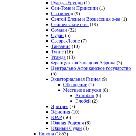
Руанда-Урунди
(1)
Сан-Томе и Принсипи
(1)
Свазиленд
(9)
Святой Елены и Вознесения о-ва
(1)
Сейшельские о-ва
(19)
Сомали
(32)
Судан
(5)
Сьерра-Леоне
(7)
Танзания
(10)
Тунис
(16)
Уганда
(13)
Французская Западная Африка
(3)
Центрально Африканское государство
(5)
Экваториальная Гвинея
(9)
Обращение
(1)
Местные выпуски
(8)
Аннобон
(6)
Элобей
(2)
Эритрея
(7)
Эфиопия
(10)
ЮАР
(56)
Южная Родезия
(6)
Южный Судан
(3)
Европа
(1853)