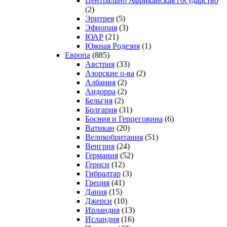
Центрально Африканская государство
(2)
Эритрея
(5)
Эфиопия
(3)
ЮАР
(21)
Южная Родезия
(1)
Европа
(885)
Австрия
(33)
Азорские о-ва
(2)
Албания
(2)
Андорра
(2)
Бельгия
(2)
Болгария
(31)
Босния и Герцеговина
(6)
Ватикан
(20)
Великобритания
(51)
Венгрия
(24)
Германия
(52)
Гернси
(12)
Гибралтар
(3)
Греция
(41)
Дания
(15)
Джерси
(10)
Ирландия
(13)
Исландия
(16)