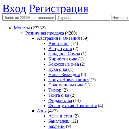
Вход
Регистрация
Монеты
(27332)
Розничная продажа
(4289)
Австралия и Океания
(59)
Австралия
(14)
Вануату о-в
(2)
Западное Самоа
(1)
Кирибати о-ва
(1)
Кокосовые о-ва
(2)
Кука о-ва
(1)
Новая Зеландия
(9)
Папуа-Новая Гвинея
(7)
Соломоновы о-ва
(1)
Тимор
(2)
Тонга о-ва
(2)
Фиджи о-ва
(13)
Французская Полинезия
(4)
Азия
(427)
Афганистан
(2)
Бангладеш
(12)
Бахрейн
(9)