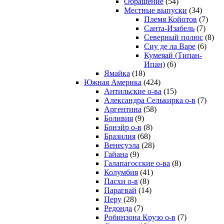
Обращение
(54)
Местные выпуски
(34)
Племя Койотов
(7)
Санта-Изабель
(7)
Северный полюс
(8)
Сиу де ла Варе
(6)
Кумеяай (Типан-
Ипан)
(6)
Ямайка
(18)
Южная Америка
(424)
Антильские о-ва
(15)
Александра Селькирка о-в
(7)
Аргентина
(58)
Боливия
(9)
Бонэйр о-в
(8)
Бразилия
(68)
Венесуэла
(28)
Гайана
(9)
Галапагосские о-ва
(8)
Колумбия
(41)
Пасхи о-в
(8)
Парагвай
(14)
Перу
(28)
Редонда
(7)
Робинзона Крузо о-в
(7)