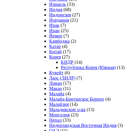
Израиль
(33)
Индия
(68)
Индонезия
(27)
Иордания
(21)
Ирак
(7)
Иран
(25)
Йемен
(7)
Камбоджа
(2)
Катар
(4)
Китай
(17)
Корея
(27)
КНДР
(14)
Республика Корея (Южная)
(13)
Кувейт
(6)
Лаос (ЛНДР)
(7)
Ливан
(17)
Макао
(11)
Малайа
(4)
Малайа-Британское Борнео
(4)
Малайзия
(14)
Мальдивские о-ва
(13)
Монголия
(23)
Непал
(33)
Нидерландская Восточная Индия
(3)
ОАЭ
(11)