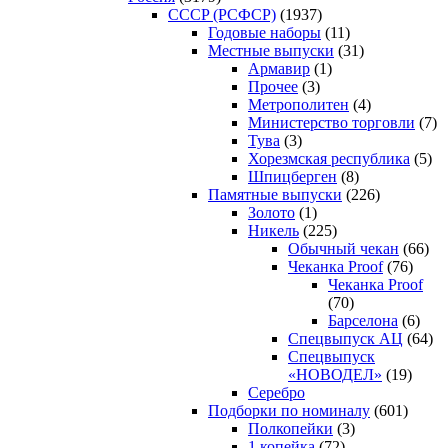
CCCP (РСФСР)
(1937)
Годовые наборы
(11)
Местные выпуски
(31)
Армавир
(1)
Прочее
(3)
Метрополитен
(4)
Министерство торговли
(7)
Тува
(3)
Хорезмская республика
(5)
Шпицберген
(8)
Памятные выпуски
(226)
Золото
(1)
Никель
(225)
Обычный чекан
(66)
Чеканка Proof
(76)
Чеканка Proof
(70)
Барселона
(6)
Спецвыпуск АЦ
(64)
Спецвыпуск
«НОВОДЕЛ»
(19)
Серебро
Подборки по номиналу
(601)
Полкопейки
(3)
1 копейка
(72)