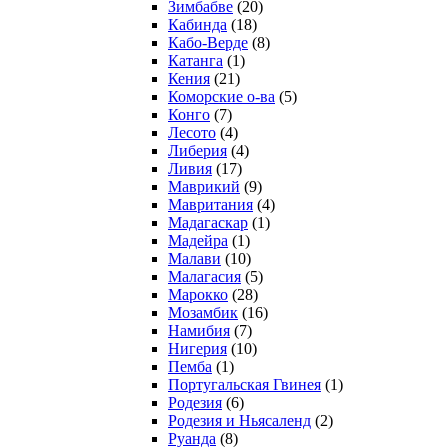
Зимбабве
(20)
Кабинда
(18)
Кабо-Верде
(8)
Катанга
(1)
Кения
(21)
Коморcкие о-ва
(5)
Конго
(7)
Лесото
(4)
Либерия
(4)
Ливия
(17)
Маврикий
(9)
Мавритания
(4)
Мадагаскар
(1)
Мадейра
(1)
Малави
(10)
Малагасия
(5)
Марокко
(28)
Мозамбик
(16)
Намибия
(7)
Нигерия
(10)
Пемба
(1)
Португальская Гвинея
(1)
Родезия
(6)
Родезия и Ньясаленд
(2)
Руанда
(8)