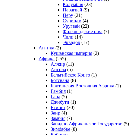
Колумбия
(23)
Парагвай
(9)
Перу
(21)
Суринам
(4)
Уругвай
(22)
Фолклендские о-ва
(7)
Чили
(14)
Эквадор
(17)
Антика
(2)
Кушанская империя
(2)
Африка
(255)
Алжир
(11)
Ангола
(5)
Бельгийское Конго
(1)
Ботсвана
(8)
Британская Восточная Африка
(1)
Гамбия
(1)
Гана
(5)
Джибути
(1)
Египет
(30)
Заир
(4)
Замбия
(7)
Западно Африканское Государство
(5)
Зимбабве
(8)
Кабинда