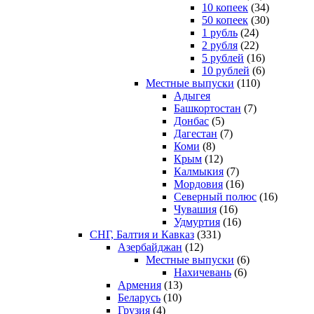
10 копеек
(34)
50 копеек
(30)
1 рубль
(24)
2 рубля
(22)
5 рублей
(16)
10 рублей
(6)
Местные выпуски
(110)
Адыгея
Башкортостан
(7)
Донбас
(5)
Дагестан
(7)
Коми
(8)
Крым
(12)
Калмыкия
(7)
Мордовия
(16)
Северный полюс
(16)
Чувашия
(16)
Удмуртия
(16)
СНГ, Балтия и Кавказ
(331)
Азербайджан
(12)
Местные выпуски
(6)
Нахичевань
(6)
Армения
(13)
Беларусь
(10)
Грузия
(4)