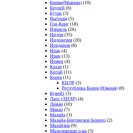
Бирма(Мьянма)
(10)
Бруней
(6)
Бутан
(3)
Вьетнам
(5)
Гон-Конг
(18)
Израиль
(26)
Индия
(35)
Индонезия
(20)
Иордания
(8)
Ирак
(4)
Иран
(13)
Йемен
(4)
Катар
(1)
Китай
(11)
Корея
(11)
КНДР
(3)
Республика Корея (Южная)
(8)
Кувейт
(3)
Лаос (ЛНДР)
(4)
Ливан
(10)
Макао
(7)
Малайа
(3)
Малайа-Британское Борнео
(2)
Малайзия
(9)
Мальдивские о-ва
(3)