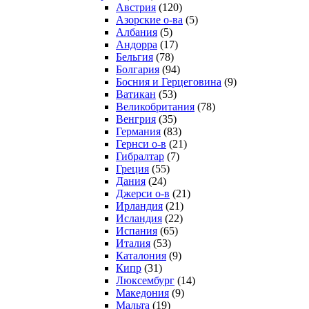
Австрия
(120)
Азорские о-ва
(5)
Албания
(5)
Андорра
(17)
Бельгия
(78)
Болгария
(94)
Босния и Герцеговина
(9)
Ватикан
(53)
Великобритания
(78)
Венгрия
(35)
Германия
(83)
Гернси о-в
(21)
Гибралтар
(7)
Греция
(55)
Дания
(24)
Джерси о-в
(21)
Ирландия
(21)
Исландия
(22)
Испания
(65)
Италия
(53)
Каталония
(9)
Кипр
(31)
Люксембург
(14)
Македония
(9)
Мальта
(19)