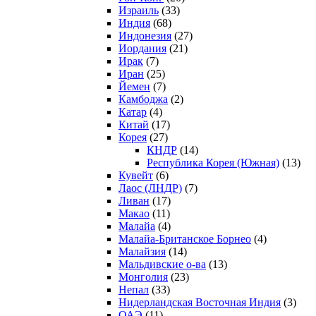
Израиль
(33)
Индия
(68)
Индонезия
(27)
Иордания
(21)
Ирак
(7)
Иран
(25)
Йемен
(7)
Камбоджа
(2)
Катар
(4)
Китай
(17)
Корея
(27)
КНДР
(14)
Республика Корея (Южная)
(13)
Кувейт
(6)
Лаос (ЛНДР)
(7)
Ливан
(17)
Макао
(11)
Малайа
(4)
Малайа-Британское Борнео
(4)
Малайзия
(14)
Мальдивские о-ва
(13)
Монголия
(23)
Непал
(33)
Нидерландская Восточная Индия
(3)
ОАЭ
(11)