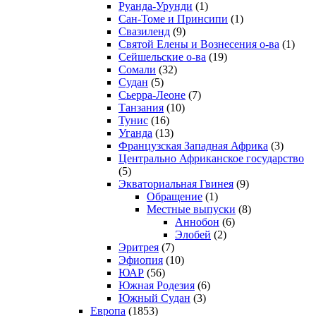
Руанда-Урунди
(1)
Сан-Томе и Принсипи
(1)
Свазиленд
(9)
Святой Елены и Вознесения о-ва
(1)
Сейшельские о-ва
(19)
Сомали
(32)
Судан
(5)
Сьерра-Леоне
(7)
Танзания
(10)
Тунис
(16)
Уганда
(13)
Французская Западная Африка
(3)
Центрально Африканское государство
(5)
Экваториальная Гвинея
(9)
Обращение
(1)
Местные выпуски
(8)
Аннобон
(6)
Элобей
(2)
Эритрея
(7)
Эфиопия
(10)
ЮАР
(56)
Южная Родезия
(6)
Южный Судан
(3)
Европа
(1853)