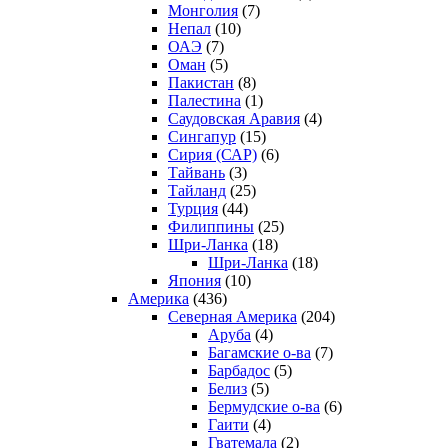
Монголия
(7)
Непал
(10)
ОАЭ
(7)
Оман
(5)
Пакистан
(8)
Палестина
(1)
Саудовская Аравия
(4)
Сингапур
(15)
Сирия (САР)
(6)
Тайвань
(3)
Тайланд
(25)
Турция
(44)
Филиппины
(25)
Шри-Ланка
(18)
Шри-Ланка
(18)
Япония
(10)
Америка
(436)
Северная Америка
(204)
Аруба
(4)
Багамские о-ва
(7)
Барбадос
(5)
Белиз
(5)
Бермудские о-ва
(6)
Гаити
(4)
Гватемала
(2)