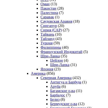
Оман
(13)
Пакистан
(28)
Палестина
(7)
Саравак
(1)
Саудовская Аравия
(18)
Сингапур
(20)
Сирия (САР)
(27)
Тайвань
(10)
Тайланд
(43)
Турция
(59)
Филиппины
(40)
Французский Индокитай
(5)
Шри-Ланка
(35)
Цейлон
(4)
Шри-Ланка
(31)
Япония
(23)
Америка
(856)
Северная Америка
(432)
Антигуа и Барбуда
(1)
Аруба
(6)
Багамские о-ва
(11)
Барбадос
(7)
Белиз
(8)
Бермудские о-ва
(12)