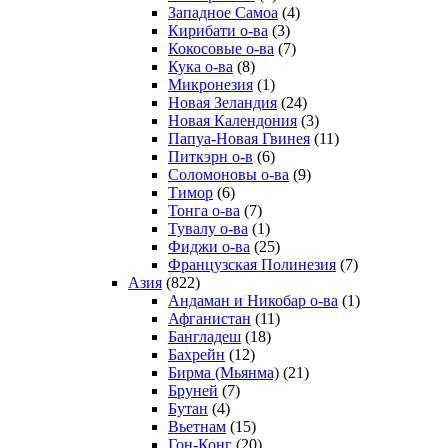
Западное Самоа
(4)
Кирибати о-ва
(3)
Кокосовые о-ва
(7)
Кука о-ва
(8)
Микронезия
(1)
Новая Зеландия
(24)
Новая Календония
(3)
Папуа-Новая Гвинея
(11)
Питкэрн о-в
(6)
Соломоновы о-ва
(9)
Тимор
(6)
Тонга о-ва
(7)
Тувалу о-ва
(1)
Фиджи о-ва
(25)
Французская Полинезия
(7)
Азия
(822)
Андаман и Никобар о-ва
(1)
Афганистан
(11)
Бангладеш
(18)
Бахрейн
(12)
Бирма (Мьянма)
(21)
Бруней
(7)
Бутан
(4)
Вьетнам
(15)
Гон-Конг
(20)