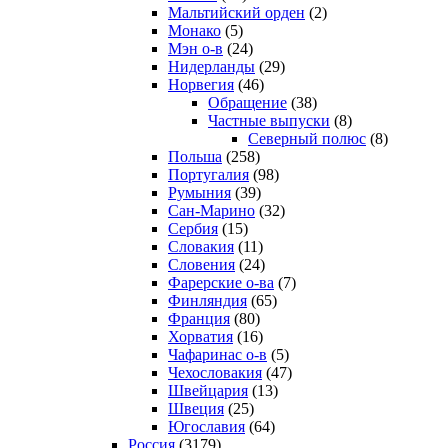
Мальтийский орден
(2)
Монако
(5)
Мэн о-в
(24)
Нидерланды
(29)
Норвегия
(46)
Обращение
(38)
Частные выпуски
(8)
Северный полюс
(8)
Польша
(258)
Португалия
(98)
Румыния
(39)
Сан-Марино
(32)
Сербия
(15)
Словакия
(11)
Словения
(24)
Фарерские о-ва
(7)
Финляндия
(65)
Франция
(80)
Хорватия
(16)
Чафаринас о-в
(5)
Чехословакия
(47)
Швейцария
(13)
Швеция
(25)
Югославия
(64)
Россия
(3179)