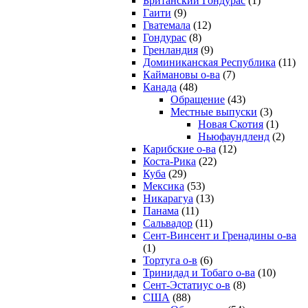
Британский Гондурас
(1)
Гаити
(9)
Гватемала
(12)
Гондурас
(8)
Гренландия
(9)
Доминиканская Республика
(11)
Каймановы о-ва
(7)
Канада
(48)
Обращение
(43)
Местные выпуски
(3)
Новая Скотия
(1)
Ньюфаундленд
(2)
Карибские о-ва
(12)
Коста-Рика
(22)
Куба
(29)
Мексика
(53)
Никарагуа
(13)
Панама
(11)
Сальвадор
(11)
Сент-Винсент и Гренадины о-ва
(1)
Тортуга о-в
(6)
Тринидад и Тобаго о-ва
(10)
Сент-Эстатиус о-в
(8)
США
(88)