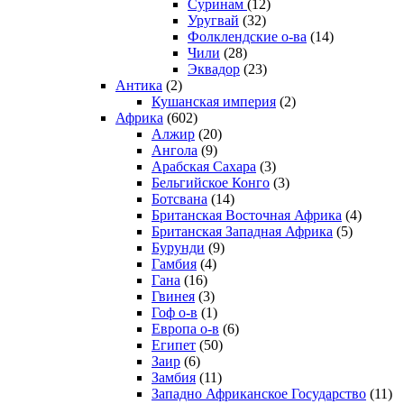
Суринам
(12)
Уругвай
(32)
Фолклендские о-ва
(14)
Чили
(28)
Эквадор
(23)
Антика
(2)
Кушанская империя
(2)
Африка
(602)
Алжир
(20)
Ангола
(9)
Арабская Сахара
(3)
Бельгийское Конго
(3)
Ботсвана
(14)
Британская Восточная Африка
(4)
Британская Западная Африка
(5)
Бурунди
(9)
Гамбия
(4)
Гана
(16)
Гвинея
(3)
Гоф о-в
(1)
Европа о-в
(6)
Египет
(50)
Заир
(6)
Замбия
(11)
Западно Африканское Государство
(11)