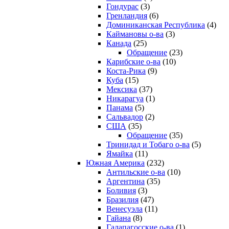
Гондурас
(3)
Гренландия
(6)
Доминиканская Республика
(4)
Каймановы о-ва
(3)
Канада
(25)
Обращение
(23)
Карибские о-ва
(10)
Коста-Рика
(9)
Куба
(15)
Мексика
(37)
Никарагуа
(1)
Панама
(5)
Сальвадор
(2)
США
(35)
Обращение
(35)
Тринидад и Тобаго о-ва
(5)
Ямайка
(11)
Южная Америка
(232)
Антильские о-ва
(10)
Аргентина
(35)
Боливия
(3)
Бразилия
(47)
Венесуэла
(11)
Гайана
(8)
Галапагосские о-ва
(1)