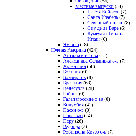
Обращение
(54)
Местные выпуски
(34)
Племя Койотов
(7)
Санта-Изабель
(7)
Северный полюс
(8)
Сиу де ла Варе
(6)
Кумеяай (Типан-
Ипан)
(6)
Ямайка
(18)
Южная Америка
(424)
Антильские о-ва
(15)
Александра Селькирка о-в
(7)
Аргентина
(58)
Боливия
(9)
Бонэйр о-в
(8)
Бразилия
(68)
Венесуэла
(28)
Гайана
(9)
Галапагосские о-ва
(8)
Колумбия
(41)
Пасхи о-в
(8)
Парагвай
(14)
Перу
(28)
Редонда
(7)
Робинзона Крузо о-в
(7)