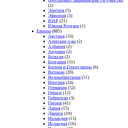
Центрально Африканская государство
(2)
Эритрея
(5)
Эфиопия
(3)
ЮАР
(21)
Южная Родезия
(1)
Европа
(885)
Австрия
(33)
Азорские о-ва
(2)
Албания
(2)
Андорра
(2)
Бельгия
(2)
Болгария
(31)
Босния и Герцеговина
(6)
Ватикан
(20)
Великобритания
(51)
Венгрия
(24)
Германия
(52)
Гернси
(12)
Гибралтар
(3)
Греция
(41)
Дания
(15)
Джерси
(10)
Ирландия
(13)
Исландия
(16)