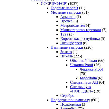
CCCP (РСФСР)
(1937)
Годовые наборы
(11)
Местные выпуски
(31)
Армавир
(1)
Прочее
(3)
Метрополитен
(4)
Министерство торговли
(7)
Тува
(3)
Хорезмская республика
(5)
Шпицберген
(8)
Памятные выпуски
(226)
Золото
(1)
Никель
(225)
Обычный чекан
(66)
Чеканка Proof
(76)
Чеканка Proof
(70)
Барселона
(6)
Спецвыпуск АЦ
(64)
Спецвыпуск
«НОВОДЕЛ»
(19)
Серебро
Подборки по номиналу
(601)
Полкопейки
(3)
1 копейка
(72)