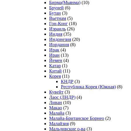
Бирма(Мьянма)
(10)
Бруней
(6)
Бутан
(3)
Вьетнам
(5)
Гон-Конг
(18)
Израиль
(26)
Индия
(35)
Индонезия
(20)
Иордания
(8)
Ирак
(4)
Иран
(13)
Йемен
(4)
Катар
(1)
Китай
(11)
Корея
(11)
КНДР
(3)
Республика Корея (Южная)
(8)
Кувейт
(3)
Лаос (ЛНДР)
(4)
Ливан
(10)
Макао
(7)
Малайа
(3)
Малайа-Британское Борнео
(2)
Малайзия
(9)
Мальдивские о-ва
(3)