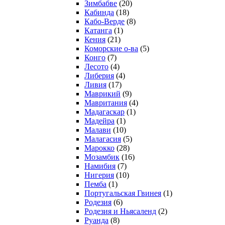
Зимбабве
(20)
Кабинда
(18)
Кабо-Верде
(8)
Катанга
(1)
Кения
(21)
Коморcкие о-ва
(5)
Конго
(7)
Лесото
(4)
Либерия
(4)
Ливия
(17)
Маврикий
(9)
Мавритания
(4)
Мадагаскар
(1)
Мадейра
(1)
Малави
(10)
Малагасия
(5)
Марокко
(28)
Мозамбик
(16)
Намибия
(7)
Нигерия
(10)
Пемба
(1)
Португальская Гвинея
(1)
Родезия
(6)
Родезия и Ньясаленд
(2)
Руанда
(8)