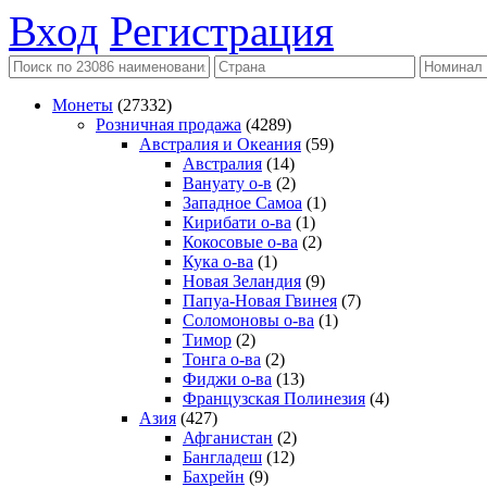
Вход
Регистрация
Монеты
(27332)
Розничная продажа
(4289)
Австралия и Океания
(59)
Австралия
(14)
Вануату о-в
(2)
Западное Самоа
(1)
Кирибати о-ва
(1)
Кокосовые о-ва
(2)
Кука о-ва
(1)
Новая Зеландия
(9)
Папуа-Новая Гвинея
(7)
Соломоновы о-ва
(1)
Тимор
(2)
Тонга о-ва
(2)
Фиджи о-ва
(13)
Французская Полинезия
(4)
Азия
(427)
Афганистан
(2)
Бангладеш
(12)
Бахрейн
(9)