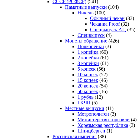
CCCP (РСФСР)
(541)
Памятные выпуски
(104)
Никель
(100)
Обычный чекан
(33)
Чеканка Proof
(32)
Спецвыпуск АЦ
(35)
Спецвыпуск
(4)
Монеты обращение
(426)
Полкопейки
(3)
1 копейка
(60)
2 копейки
(61)
3 копейки
(61)
5 копеек
(56)
10 копеек
(52)
15 копеек
(46)
20 копеек
(54)
50 копеек
(16)
1 рубль
(12)
ГКЧП
(5)
Местные выпуски
(11)
Метрополитен
(3)
Министерство торговли
(4)
Хорезмская республика
(3)
Шпицберген
(1)
Российская империя
(38)