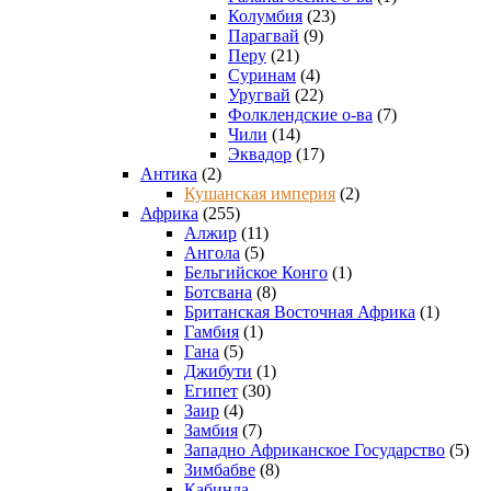
Колумбия
(23)
Парагвай
(9)
Перу
(21)
Суринам
(4)
Уругвай
(22)
Фолклендские о-ва
(7)
Чили
(14)
Эквадор
(17)
Антика
(2)
Кушанская империя
(2)
Африка
(255)
Алжир
(11)
Ангола
(5)
Бельгийское Конго
(1)
Ботсвана
(8)
Британская Восточная Африка
(1)
Гамбия
(1)
Гана
(5)
Джибути
(1)
Египет
(30)
Заир
(4)
Замбия
(7)
Западно Африканское Государство
(5)
Зимбабве
(8)
Кабинда