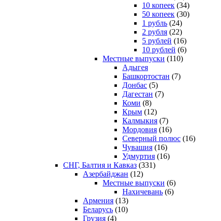
10 копеек
(34)
50 копеек
(30)
1 рубль
(24)
2 рубля
(22)
5 рублей
(16)
10 рублей
(6)
Местные выпуски
(110)
Адыгея
Башкортостан
(7)
Донбас
(5)
Дагестан
(7)
Коми
(8)
Крым
(12)
Калмыкия
(7)
Мордовия
(16)
Северный полюс
(16)
Чувашия
(16)
Удмуртия
(16)
СНГ, Балтия и Кавказ
(331)
Азербайджан
(12)
Местные выпуски
(6)
Нахичевань
(6)
Армения
(13)
Беларусь
(10)
Грузия
(4)