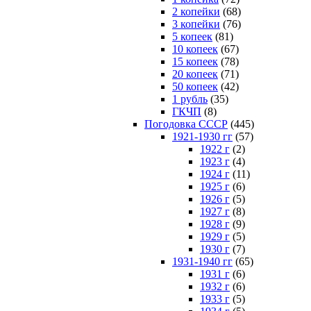
2 копейки
(68)
3 копейки
(76)
5 копеек
(81)
10 копеек
(67)
15 копеек
(78)
20 копеек
(71)
50 копеек
(42)
1 рубль
(35)
ГКЧП
(8)
Погодовка СССР
(445)
1921-1930 гг
(57)
1922 г
(2)
1923 г
(4)
1924 г
(11)
1925 г
(6)
1926 г
(5)
1927 г
(8)
1928 г
(9)
1929 г
(5)
1930 г
(7)
1931-1940 гг
(65)
1931 г
(6)
1932 г
(6)
1933 г
(5)