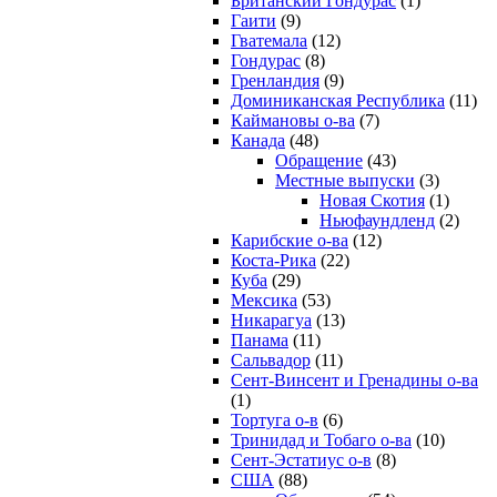
Британский Гондурас
(1)
Гаити
(9)
Гватемала
(12)
Гондурас
(8)
Гренландия
(9)
Доминиканская Республика
(11)
Каймановы о-ва
(7)
Канада
(48)
Обращение
(43)
Местные выпуски
(3)
Новая Скотия
(1)
Ньюфаундленд
(2)
Карибские о-ва
(12)
Коста-Рика
(22)
Куба
(29)
Мексика
(53)
Никарагуа
(13)
Панама
(11)
Сальвадор
(11)
Сент-Винсент и Гренадины о-ва
(1)
Тортуга о-в
(6)
Тринидад и Тобаго о-ва
(10)
Сент-Эстатиус о-в
(8)
США
(88)