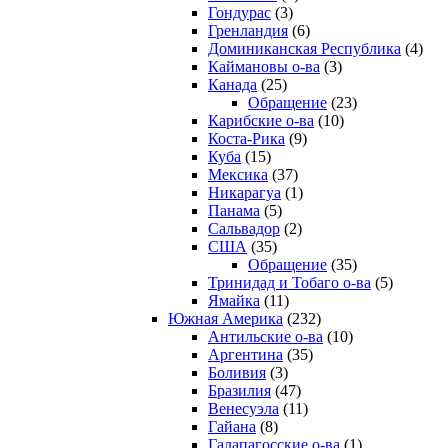
Гондурас
(3)
Гренландия
(6)
Доминиканская Республика
(4)
Каймановы о-ва
(3)
Канада
(25)
Обращение
(23)
Карибские о-ва
(10)
Коста-Рика
(9)
Куба
(15)
Мексика
(37)
Никарагуа
(1)
Панама
(5)
Сальвадор
(2)
США
(35)
Обращение
(35)
Тринидад и Тобаго о-ва
(5)
Ямайка
(11)
Южная Америка
(232)
Антильские о-ва
(10)
Аргентина
(35)
Боливия
(3)
Бразилия
(47)
Венесуэла
(11)
Гайана
(8)
Галапагосские о-ва
(1)