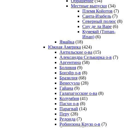
Обращение
(54)
Местные выпуски
(34)
Племя Койотов
(7)
Санта-Изабель
(7)
Северный полюс
(8)
Сиу де ла Варе
(6)
Кумеяай (Типан-
Ипан)
(6)
Ямайка
(18)
Южная Америка
(424)
Антильские о-ва
(15)
Александра Селькирка о-в
(7)
Аргентина
(58)
Боливия
(9)
Бонэйр о-в
(8)
Бразилия
(68)
Венесуэла
(28)
Гайана
(9)
Галапагосские о-ва
(8)
Колумбия
(41)
Пасхи о-в
(8)
Парагвай
(14)
Перу
(28)
Редонда
(7)
Робинзона Крузо о-в
(7)