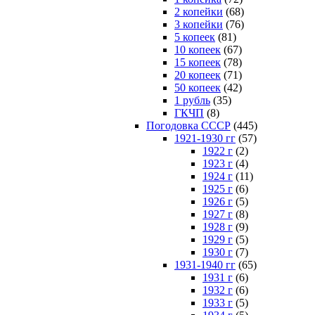
2 копейки
(68)
3 копейки
(76)
5 копеек
(81)
10 копеек
(67)
15 копеек
(78)
20 копеек
(71)
50 копеек
(42)
1 рубль
(35)
ГКЧП
(8)
Погодовка СССР
(445)
1921-1930 гг
(57)
1922 г
(2)
1923 г
(4)
1924 г
(11)
1925 г
(6)
1926 г
(5)
1927 г
(8)
1928 г
(9)
1929 г
(5)
1930 г
(7)
1931-1940 гг
(65)
1931 г
(6)
1932 г
(6)
1933 г
(5)