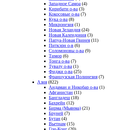
Западное Самоа
(4)
Кирибати о-ва
(3)
Кокосовые о-ва
(7)
Кука о-ва
(8)
Микронезия
(1)
Новая Зеландия
(24)
Новая Календония
(3)
Папуа-Новая Гвинея
(11)
Питкэрн о-в
(6)
Соломоновы о-ва
(9)
Тимор
(6)
Тонга о-ва
(7)
Тувалу о-ва
(1)
Фиджи о-ва
(25)
Французская Полинезия
(7)
Азия
(822)
Андаман и Никобар о-ва
(1)
Афганистан
(11)
Бангладеш
(18)
Бахрейн
(12)
Бирма (Мьянма)
(21)
Бруней
(7)
Бутан
(4)
Вьетнам
(15)
Гон-Конг
(20)