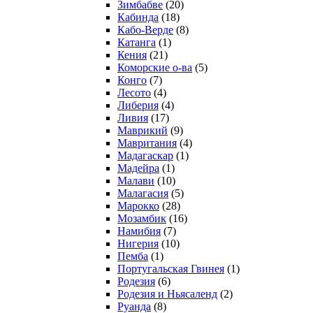
Зимбабве
(20)
Кабинда
(18)
Кабо-Верде
(8)
Катанга
(1)
Кения
(21)
Коморcкие о-ва
(5)
Конго
(7)
Лесото
(4)
Либерия
(4)
Ливия
(17)
Маврикий
(9)
Мавритания
(4)
Мадагаскар
(1)
Мадейра
(1)
Малави
(10)
Малагасия
(5)
Марокко
(28)
Мозамбик
(16)
Намибия
(7)
Нигерия
(10)
Пемба
(1)
Португальская Гвинея
(1)
Родезия
(6)
Родезия и Ньясаленд
(2)
Руанда
(8)