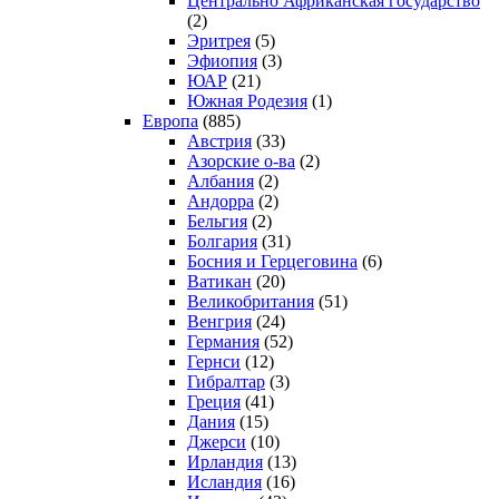
Центрально Африканская государство
(2)
Эритрея
(5)
Эфиопия
(3)
ЮАР
(21)
Южная Родезия
(1)
Европа
(885)
Австрия
(33)
Азорские о-ва
(2)
Албания
(2)
Андорра
(2)
Бельгия
(2)
Болгария
(31)
Босния и Герцеговина
(6)
Ватикан
(20)
Великобритания
(51)
Венгрия
(24)
Германия
(52)
Гернси
(12)
Гибралтар
(3)
Греция
(41)
Дания
(15)
Джерси
(10)
Ирландия
(13)
Исландия
(16)