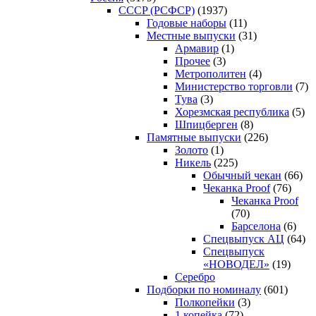
CCCP (РСФСР)
(1937)
Годовые наборы
(11)
Местные выпуски
(31)
Армавир
(1)
Прочее
(3)
Метрополитен
(4)
Министерство торговли
(7)
Тува
(3)
Хорезмская республика
(5)
Шпицберген
(8)
Памятные выпуски
(226)
Золото
(1)
Никель
(225)
Обычный чекан
(66)
Чеканка Proof
(76)
Чеканка Proof
(70)
Барселона
(6)
Спецвыпуск АЦ
(64)
Спецвыпуск
«НОВОДЕЛ»
(19)
Серебро
Подборки по номиналу
(601)
Полкопейки
(3)
1 копейка
(72)