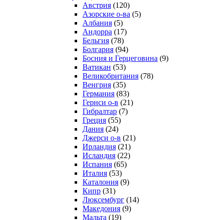
Австрия
(120)
Азорские о-ва
(5)
Албания
(5)
Андорра
(17)
Бельгия
(78)
Болгария
(94)
Босния и Герцеговина
(9)
Ватикан
(53)
Великобритания
(78)
Венгрия
(35)
Германия
(83)
Гернси о-в
(21)
Гибралтар
(7)
Греция
(55)
Дания
(24)
Джерси о-в
(21)
Ирландия
(21)
Исландия
(22)
Испания
(65)
Италия
(53)
Каталония
(9)
Кипр
(31)
Люксембург
(14)
Македония
(9)
Мальта
(19)