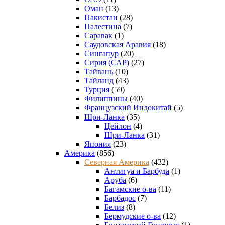
Оман
(13)
Пакистан
(28)
Палестина
(7)
Саравак
(1)
Саудовская Аравия
(18)
Сингапур
(20)
Сирия (САР)
(27)
Тайвань
(10)
Тайланд
(43)
Турция
(59)
Филиппины
(40)
Французский Индокитай
(5)
Шри-Ланка
(35)
Цейлон
(4)
Шри-Ланка
(31)
Япония
(23)
Америка
(856)
Северная Америка
(432)
Антигуа и Барбуда
(1)
Аруба
(6)
Багамские о-ва
(11)
Барбадос
(7)
Белиз
(8)
Бермудские о-ва
(12)