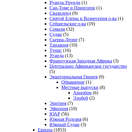
Руанда-Урунди
(1)
Сан-Томе и Принсипи
(1)
Свазиленд
(9)
Святой Елены и Вознесения о-ва
(1)
Сейшельские о-ва
(19)
Сомали
(32)
Судан
(5)
Сьерра-Леоне
(7)
Танзания
(10)
Тунис
(16)
Уганда
(13)
Французская Западная Африка
(3)
Центрально Африканское государство
(5)
Экваториальная Гвинея
(9)
Обращение
(1)
Местные выпуски
(8)
Аннобон
(6)
Элобей
(2)
Эритрея
(7)
Эфиопия
(10)
ЮАР
(56)
Южная Родезия
(6)
Южный Судан
(3)
Европа
(1853)