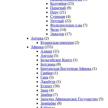
Колумбия
(23)
Парагвай
(9)
Перу
(21)
Суринам
(4)
Уругвай
(22)
Фолклендские о-ва
(7)
Чили
(14)
Эквадор
(17)
Антика
(2)
Кушанская империя
(2)
Африка
(255)
Алжир
(11)
Ангола
(5)
Бельгийское Конго
(1)
Ботсвана
(8)
Британская Восточная Африка
(1)
Гамбия
(1)
Гана
(5)
Джибути
(1)
Египет
(30)
Заир
(4)
Замбия
(7)
Западно Африканское Государство
(5)
Зимбабве
(8)
Кабинда