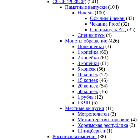
CCCP (РСФСР)
(541)
Памятные выпуски
(104)
Никель
(100)
Обычный чекан
(33)
Чеканка Proof
(32)
Спецвыпуск АЦ
(35)
Спецвыпуск
(4)
Монеты обращение
(426)
Полкопейки
(3)
1 копейка
(60)
2 копейки
(61)
3 копейки
(61)
5 копеек
(56)
10 копеек
(52)
15 копеек
(46)
20 копеек
(54)
50 копеек
(16)
1 рубль
(12)
ГКЧП
(5)
Местные выпуски
(11)
Метрополитен
(3)
Министерство торговли
(4)
Хорезмская республика
(3)
Шпицберген
(1)
Российская империя
(38)