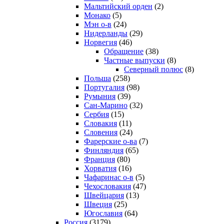
Мальтийский орден
(2)
Монако
(5)
Мэн о-в
(24)
Нидерланды
(29)
Норвегия
(46)
Обращение
(38)
Частные выпуски
(8)
Северный полюс
(8)
Польша
(258)
Португалия
(98)
Румыния
(39)
Сан-Марино
(32)
Сербия
(15)
Словакия
(11)
Словения
(24)
Фарерские о-ва
(7)
Финляндия
(65)
Франция
(80)
Хорватия
(16)
Чафаринас о-в
(5)
Чехословакия
(47)
Швейцария
(13)
Швеция
(25)
Югославия
(64)
Россия
(3179)