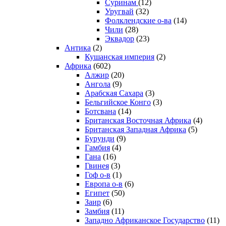
Суринам
(12)
Уругвай
(32)
Фолклендские о-ва
(14)
Чили
(28)
Эквадор
(23)
Антика
(2)
Кушанская империя
(2)
Африка
(602)
Алжир
(20)
Ангола
(9)
Арабская Сахара
(3)
Бельгийское Конго
(3)
Ботсвана
(14)
Британская Восточная Африка
(4)
Британская Западная Африка
(5)
Бурунди
(9)
Гамбия
(4)
Гана
(16)
Гвинея
(3)
Гоф о-в
(1)
Европа о-в
(6)
Египет
(50)
Заир
(6)
Замбия
(11)
Западно Африканское Государство
(11)