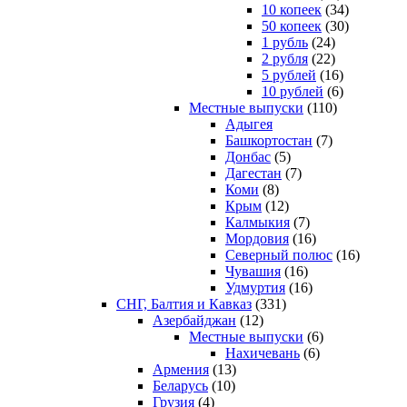
10 копеек
(34)
50 копеек
(30)
1 рубль
(24)
2 рубля
(22)
5 рублей
(16)
10 рублей
(6)
Местные выпуски
(110)
Адыгея
Башкортостан
(7)
Донбас
(5)
Дагестан
(7)
Коми
(8)
Крым
(12)
Калмыкия
(7)
Мордовия
(16)
Северный полюс
(16)
Чувашия
(16)
Удмуртия
(16)
СНГ, Балтия и Кавказ
(331)
Азербайджан
(12)
Местные выпуски
(6)
Нахичевань
(6)
Армения
(13)
Беларусь
(10)
Грузия
(4)