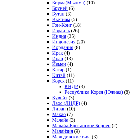
Бирма(Мьянма)
(10)
Бруней
(6)
Бутан
(3)
Вьетнам
(5)
Гон-Конг
(18)
Израиль
(26)
Индия
(35)
Индонезия
(20)
Иордания
(8)
Ирак
(4)
Иран
(13)
Йемен
(4)
Катар
(1)
Китай
(11)
Корея
(11)
КНДР
(3)
Республика Корея (Южная)
(8)
Кувейт
(3)
Лаос (ЛНДР)
(4)
Ливан
(10)
Макао
(7)
Малайа
(3)
Малайа-Британское Борнео
(2)
Малайзия
(9)
Мальдивские о-ва
(3)