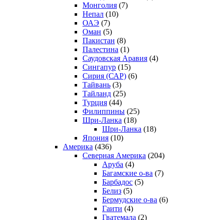
Монголия
(7)
Непал
(10)
ОАЭ
(7)
Оман
(5)
Пакистан
(8)
Палестина
(1)
Саудовская Аравия
(4)
Сингапур
(15)
Сирия (САР)
(6)
Тайвань
(3)
Тайланд
(25)
Турция
(44)
Филиппины
(25)
Шри-Ланка
(18)
Шри-Ланка
(18)
Япония
(10)
Америка
(436)
Северная Америка
(204)
Аруба
(4)
Багамские о-ва
(7)
Барбадос
(5)
Белиз
(5)
Бермудские о-ва
(6)
Гаити
(4)
Гватемала
(2)