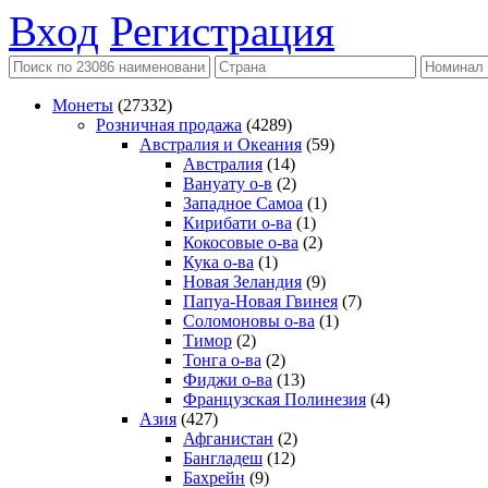
Вход
Регистрация
Монеты
(27332)
Розничная продажа
(4289)
Австралия и Океания
(59)
Австралия
(14)
Вануату о-в
(2)
Западное Самоа
(1)
Кирибати о-ва
(1)
Кокосовые о-ва
(2)
Кука о-ва
(1)
Новая Зеландия
(9)
Папуа-Новая Гвинея
(7)
Соломоновы о-ва
(1)
Тимор
(2)
Тонга о-ва
(2)
Фиджи о-ва
(13)
Французская Полинезия
(4)
Азия
(427)
Афганистан
(2)
Бангладеш
(12)
Бахрейн
(9)