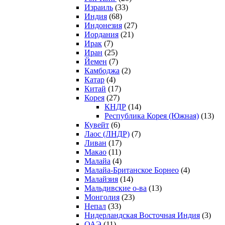
Израиль
(33)
Индия
(68)
Индонезия
(27)
Иордания
(21)
Ирак
(7)
Иран
(25)
Йемен
(7)
Камбоджа
(2)
Катар
(4)
Китай
(17)
Корея
(27)
КНДР
(14)
Республика Корея (Южная)
(13)
Кувейт
(6)
Лаос (ЛНДР)
(7)
Ливан
(17)
Макао
(11)
Малайа
(4)
Малайа-Британское Борнео
(4)
Малайзия
(14)
Мальдивские о-ва
(13)
Монголия
(23)
Непал
(33)
Нидерландская Восточная Индия
(3)
ОАЭ
(11)