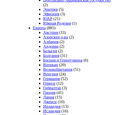
Центрально Африканская государство
(2)
Эритрея
(5)
Эфиопия
(3)
ЮАР
(21)
Южная Родезия
(1)
Европа
(885)
Австрия
(33)
Азорские о-ва
(2)
Албания
(2)
Андорра
(2)
Бельгия
(2)
Болгария
(31)
Босния и Герцеговина
(6)
Ватикан
(20)
Великобритания
(51)
Венгрия
(24)
Германия
(52)
Гернси
(12)
Гибралтар
(3)
Греция
(41)
Дания
(15)
Джерси
(10)
Ирландия
(13)
Исландия
(16)