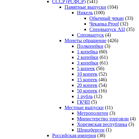
CCCP (РСФСР)
(541)
Памятные выпуски
(104)
Никель
(100)
Обычный чекан
(33)
Чеканка Proof
(32)
Спецвыпуск АЦ
(35)
Спецвыпуск
(4)
Монеты обращение
(426)
Полкопейки
(3)
1 копейка
(60)
2 копейки
(61)
3 копейки
(61)
5 копеек
(56)
10 копеек
(52)
15 копеек
(46)
20 копеек
(54)
50 копеек
(16)
1 рубль
(12)
ГКЧП
(5)
Местные выпуски
(11)
Метрополитен
(3)
Министерство торговли
(4)
Хорезмская республика
(3)
Шпицберген
(1)
Российская империя
(38)