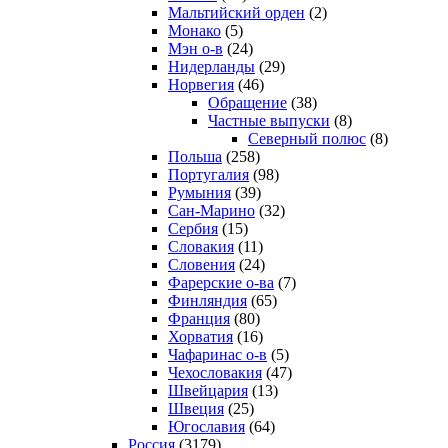
Мальтийский орден
(2)
Монако
(5)
Мэн о-в
(24)
Нидерланды
(29)
Норвегия
(46)
Обращение
(38)
Частные выпуски
(8)
Северный полюс
(8)
Польша
(258)
Португалия
(98)
Румыния
(39)
Сан-Марино
(32)
Сербия
(15)
Словакия
(11)
Словения
(24)
Фарерские о-ва
(7)
Финляндия
(65)
Франция
(80)
Хорватия
(16)
Чафаринас о-в
(5)
Чехословакия
(47)
Швейцария
(13)
Швеция
(25)
Югославия
(64)
Россия
(3179)