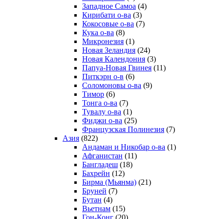
Западное Самоа
(4)
Кирибати о-ва
(3)
Кокосовые о-ва
(7)
Кука о-ва
(8)
Микронезия
(1)
Новая Зеландия
(24)
Новая Календония
(3)
Папуа-Новая Гвинея
(11)
Питкэрн о-в
(6)
Соломоновы о-ва
(9)
Тимор
(6)
Тонга о-ва
(7)
Тувалу о-ва
(1)
Фиджи о-ва
(25)
Французская Полинезия
(7)
Азия
(822)
Андаман и Никобар о-ва
(1)
Афганистан
(11)
Бангладеш
(18)
Бахрейн
(12)
Бирма (Мьянма)
(21)
Бруней
(7)
Бутан
(4)
Вьетнам
(15)
Гон-Конг
(20)