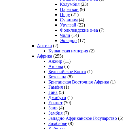
Колумбия
(23)
Парагвай
(9)
Перу
(21)
Суринам
(4)
Уругвай
(22)
Фолклендские о-ва
(7)
Чили
(14)
Эквадор
(17)
Антика
(2)
Кушанская империя
(2)
Африка
(255)
Алжир
(11)
Ангола
(5)
Бельгийское Конго
(1)
Ботсвана
(8)
Британская Восточная Африка
(1)
Гамбия
(1)
Гана
(5)
Джибути
(1)
Египет
(30)
Заир
(4)
Замбия
(7)
Западно Африканское Государство
(5)
Зимбабве
(8)
Кабинда