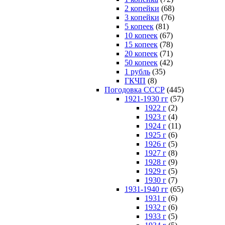
2 копейки
(68)
3 копейки
(76)
5 копеек
(81)
10 копеек
(67)
15 копеек
(78)
20 копеек
(71)
50 копеек
(42)
1 рубль
(35)
ГКЧП
(8)
Погодовка СССР
(445)
1921-1930 гг
(57)
1922 г
(2)
1923 г
(4)
1924 г
(11)
1925 г
(6)
1926 г
(5)
1927 г
(8)
1928 г
(9)
1929 г
(5)
1930 г
(7)
1931-1940 гг
(65)
1931 г
(6)
1932 г
(6)
1933 г
(5)