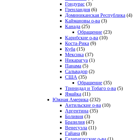
Гондурас
(3)
Гренландия
(6)
Доминиканская Республика
(4)
Каймановы о-ва
(3)
Канада
(25)
Обращение
(23)
Карибские о-ва
(10)
Коста-Рика
(9)
Куба
(15)
Мексика
(37)
Никарагуа
(1)
Панама
(5)
Сальвадор
(2)
США
(35)
Обращение
(35)
Тринидад и Тобаго о-ва
(5)
Ямайка
(11)
Южная Америка
(232)
Антильские о-ва
(10)
Аргентина
(35)
Боливия
(3)
Бразилия
(47)
Венесуэла
(11)
Гайана
(8)
Галапагосские о-ва
(1)