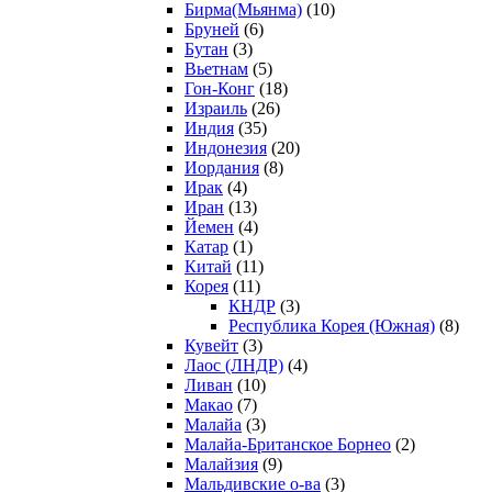
Бирма(Мьянма)
(10)
Бруней
(6)
Бутан
(3)
Вьетнам
(5)
Гон-Конг
(18)
Израиль
(26)
Индия
(35)
Индонезия
(20)
Иордания
(8)
Ирак
(4)
Иран
(13)
Йемен
(4)
Катар
(1)
Китай
(11)
Корея
(11)
КНДР
(3)
Республика Корея (Южная)
(8)
Кувейт
(3)
Лаос (ЛНДР)
(4)
Ливан
(10)
Макао
(7)
Малайа
(3)
Малайа-Британское Борнео
(2)
Малайзия
(9)
Мальдивские о-ва
(3)