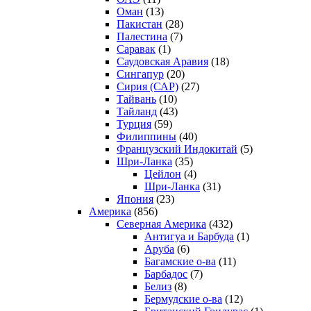
Оман
(13)
Пакистан
(28)
Палестина
(7)
Саравак
(1)
Саудовская Аравия
(18)
Сингапур
(20)
Сирия (САР)
(27)
Тайвань
(10)
Тайланд
(43)
Турция
(59)
Филиппины
(40)
Французский Индокитай
(5)
Шри-Ланка
(35)
Цейлон
(4)
Шри-Ланка
(31)
Япония
(23)
Америка
(856)
Северная Америка
(432)
Антигуа и Барбуда
(1)
Аруба
(6)
Багамские о-ва
(11)
Барбадос
(7)
Белиз
(8)
Бермудские о-ва
(12)