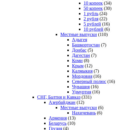
10 копеек
(34)
50 копеек
(30)
1 рубль
(24)
2 рубля
(22)
5 рублей
(16)
10 рублей
(6)
Местные выпуски
(110)
Адыгея
Башкортостан
(7)
Донбас
(5)
Дагестан
(7)
Коми
(8)
Крым
(12)
Калмыкия
(7)
Мордовия
(16)
Северный полюс
(16)
Чувашия
(16)
Удмуртия
(16)
СНГ, Балтия и Кавказ
(331)
Азербайджан
(12)
Местные выпуски
(6)
Нахичевань
(6)
Армения
(13)
Беларусь
(10)
Грузия
(4)