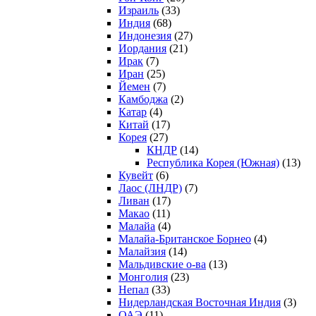
Израиль
(33)
Индия
(68)
Индонезия
(27)
Иордания
(21)
Ирак
(7)
Иран
(25)
Йемен
(7)
Камбоджа
(2)
Катар
(4)
Китай
(17)
Корея
(27)
КНДР
(14)
Республика Корея (Южная)
(13)
Кувейт
(6)
Лаос (ЛНДР)
(7)
Ливан
(17)
Макао
(11)
Малайа
(4)
Малайа-Британское Борнео
(4)
Малайзия
(14)
Мальдивские о-ва
(13)
Монголия
(23)
Непал
(33)
Нидерландская Восточная Индия
(3)
ОАЭ
(11)