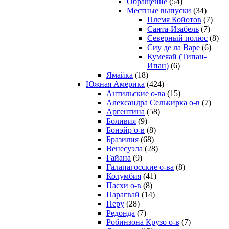
Обращение
(54)
Местные выпуски
(34)
Племя Койотов
(7)
Санта-Изабель
(7)
Северный полюс
(8)
Сиу де ла Варе
(6)
Кумеяай (Типан-
Ипан)
(6)
Ямайка
(18)
Южная Америка
(424)
Антильские о-ва
(15)
Александра Селькирка о-в
(7)
Аргентина
(58)
Боливия
(9)
Бонэйр о-в
(8)
Бразилия
(68)
Венесуэла
(28)
Гайана
(9)
Галапагосские о-ва
(8)
Колумбия
(41)
Пасхи о-в
(8)
Парагвай
(14)
Перу
(28)
Редонда
(7)
Робинзона Крузо о-в
(7)