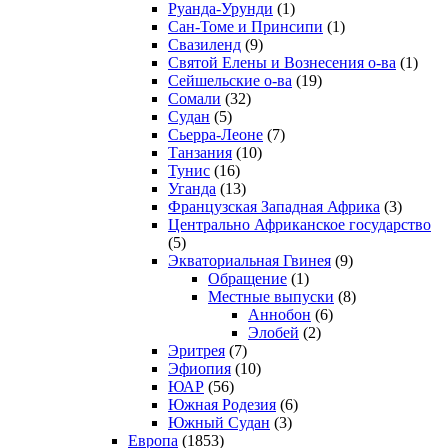
Руанда-Урунди
(1)
Сан-Томе и Принсипи
(1)
Свазиленд
(9)
Святой Елены и Вознесения о-ва
(1)
Сейшельские о-ва
(19)
Сомали
(32)
Судан
(5)
Сьерра-Леоне
(7)
Танзания
(10)
Тунис
(16)
Уганда
(13)
Французская Западная Африка
(3)
Центрально Африканское государство
(5)
Экваториальная Гвинея
(9)
Обращение
(1)
Местные выпуски
(8)
Аннобон
(6)
Элобей
(2)
Эритрея
(7)
Эфиопия
(10)
ЮАР
(56)
Южная Родезия
(6)
Южный Судан
(3)
Европа
(1853)