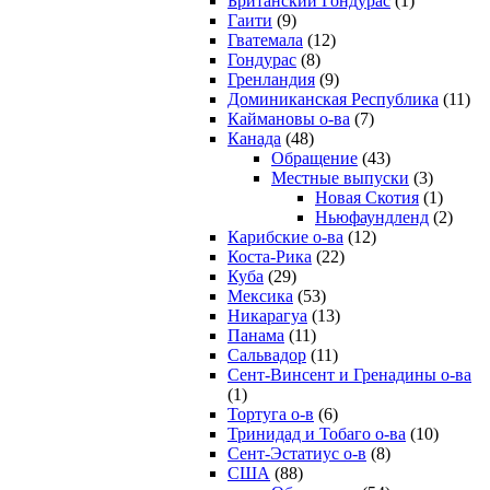
Британский Гондурас
(1)
Гаити
(9)
Гватемала
(12)
Гондурас
(8)
Гренландия
(9)
Доминиканская Республика
(11)
Каймановы о-ва
(7)
Канада
(48)
Обращение
(43)
Местные выпуски
(3)
Новая Скотия
(1)
Ньюфаундленд
(2)
Карибские о-ва
(12)
Коста-Рика
(22)
Куба
(29)
Мексика
(53)
Никарагуа
(13)
Панама
(11)
Сальвадор
(11)
Сент-Винсент и Гренадины о-ва
(1)
Тортуга о-в
(6)
Тринидад и Тобаго о-ва
(10)
Сент-Эстатиус о-в
(8)
США
(88)