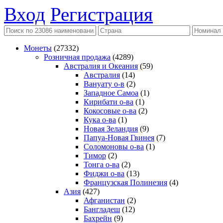
Вход
Регистрация
Монеты
(27332)
Розничная продажа
(4289)
Австралия и Океания
(59)
Австралия
(14)
Вануату о-в
(2)
Западное Самоа
(1)
Кирибати о-ва
(1)
Кокосовые о-ва
(2)
Кука о-ва
(1)
Новая Зеландия
(9)
Папуа-Новая Гвинея
(7)
Соломоновы о-ва
(1)
Тимор
(2)
Тонга о-ва
(2)
Фиджи о-ва
(13)
Французская Полинезия
(4)
Азия
(427)
Афганистан
(2)
Бангладеш
(12)
Бахрейн
(9)