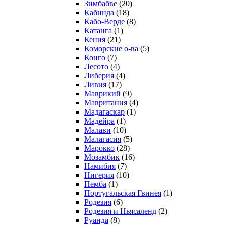
Зимбабве
(20)
Кабинда
(18)
Кабо-Верде
(8)
Катанга
(1)
Кения
(21)
Коморcкие о-ва
(5)
Конго
(7)
Лесото
(4)
Либерия
(4)
Ливия
(17)
Маврикий
(9)
Мавритания
(4)
Мадагаскар
(1)
Мадейра
(1)
Малави
(10)
Малагасия
(5)
Марокко
(28)
Мозамбик
(16)
Намибия
(7)
Нигерия
(10)
Пемба
(1)
Португальская Гвинея
(1)
Родезия
(6)
Родезия и Ньясаленд
(2)
Руанда
(8)