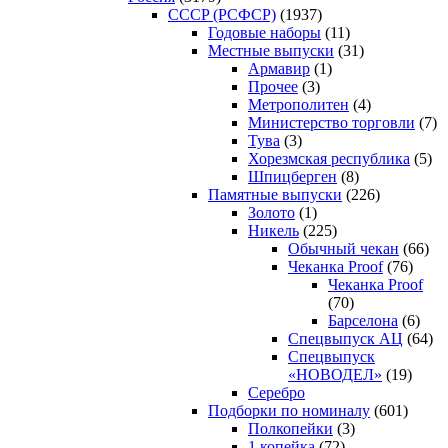
CCCP (РСФСР)
(1937)
Годовые наборы
(11)
Местные выпуски
(31)
Армавир
(1)
Прочее
(3)
Метрополитен
(4)
Министерство торговли
(7)
Тува
(3)
Хорезмская республика
(5)
Шпицберген
(8)
Памятные выпуски
(226)
Золото
(1)
Никель
(225)
Обычный чекан
(66)
Чеканка Proof
(76)
Чеканка Proof
(70)
Барселона
(6)
Спецвыпуск АЦ
(64)
Спецвыпуск
«НОВОДЕЛ»
(19)
Серебро
Подборки по номиналу
(601)
Полкопейки
(3)
1 копейка
(72)