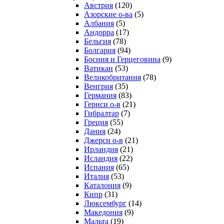
Австрия
(120)
Азорские о-ва
(5)
Албания
(5)
Андорра
(17)
Бельгия
(78)
Болгария
(94)
Босния и Герцеговина
(9)
Ватикан
(53)
Великобритания
(78)
Венгрия
(35)
Германия
(83)
Гернси о-в
(21)
Гибралтар
(7)
Греция
(55)
Дания
(24)
Джерси о-в
(21)
Ирландия
(21)
Исландия
(22)
Испания
(65)
Италия
(53)
Каталония
(9)
Кипр
(31)
Люксембург
(14)
Македония
(9)
Мальта
(19)