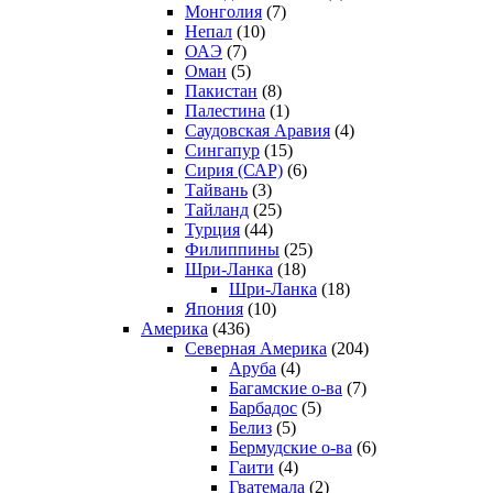
Монголия
(7)
Непал
(10)
ОАЭ
(7)
Оман
(5)
Пакистан
(8)
Палестина
(1)
Саудовская Аравия
(4)
Сингапур
(15)
Сирия (САР)
(6)
Тайвань
(3)
Тайланд
(25)
Турция
(44)
Филиппины
(25)
Шри-Ланка
(18)
Шри-Ланка
(18)
Япония
(10)
Америка
(436)
Северная Америка
(204)
Аруба
(4)
Багамские о-ва
(7)
Барбадос
(5)
Белиз
(5)
Бермудские о-ва
(6)
Гаити
(4)
Гватемала
(2)