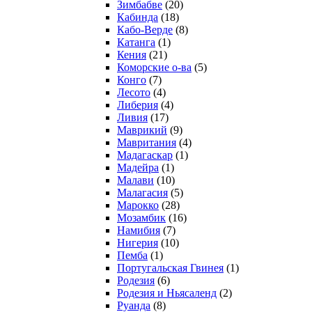
Зимбабве
(20)
Кабинда
(18)
Кабо-Верде
(8)
Катанга
(1)
Кения
(21)
Коморcкие о-ва
(5)
Конго
(7)
Лесото
(4)
Либерия
(4)
Ливия
(17)
Маврикий
(9)
Мавритания
(4)
Мадагаскар
(1)
Мадейра
(1)
Малави
(10)
Малагасия
(5)
Марокко
(28)
Мозамбик
(16)
Намибия
(7)
Нигерия
(10)
Пемба
(1)
Португальская Гвинея
(1)
Родезия
(6)
Родезия и Ньясаленд
(2)
Руанда
(8)