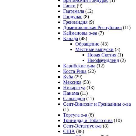
Британский Гондурас
(1)
Гаити
(9)
Гватемала
(12)
Гондурас
(8)
Гренландия
(9)
Доминиканская Республика
(11)
Каймановы о-ва
(7)
Канада
(48)
Обращение
(43)
Местные выпуски
(3)
Новая Скотия
(1)
Ньюфаундленд
(2)
Карибские о-ва
(12)
Коста-Рика
(22)
Куба
(29)
Мексика
(53)
Никарагуа
(13)
Панама
(11)
Сальвадор
(11)
Сент-Винсент и Гренадины о-ва
(1)
Тортуга о-в
(6)
Тринидад и Тобаго о-ва
(10)
Сент-Эстатиус о-в
(8)
США
(88)