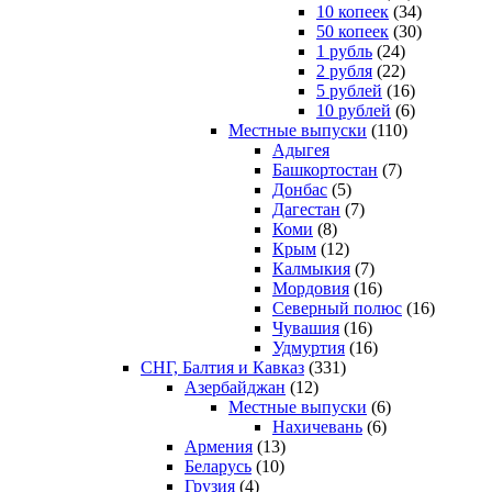
10 копеек
(34)
50 копеек
(30)
1 рубль
(24)
2 рубля
(22)
5 рублей
(16)
10 рублей
(6)
Местные выпуски
(110)
Адыгея
Башкортостан
(7)
Донбас
(5)
Дагестан
(7)
Коми
(8)
Крым
(12)
Калмыкия
(7)
Мордовия
(16)
Северный полюс
(16)
Чувашия
(16)
Удмуртия
(16)
СНГ, Балтия и Кавказ
(331)
Азербайджан
(12)
Местные выпуски
(6)
Нахичевань
(6)
Армения
(13)
Беларусь
(10)
Грузия
(4)