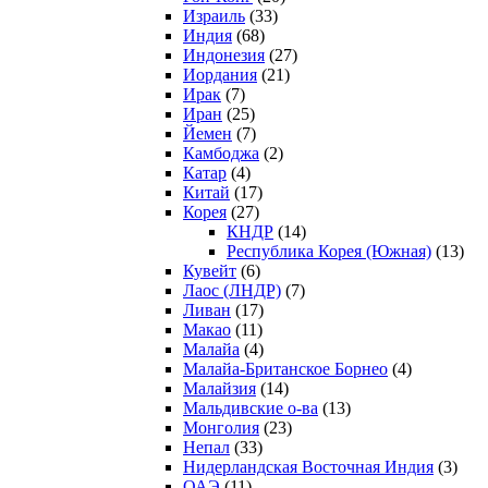
Израиль
(33)
Индия
(68)
Индонезия
(27)
Иордания
(21)
Ирак
(7)
Иран
(25)
Йемен
(7)
Камбоджа
(2)
Катар
(4)
Китай
(17)
Корея
(27)
КНДР
(14)
Республика Корея (Южная)
(13)
Кувейт
(6)
Лаос (ЛНДР)
(7)
Ливан
(17)
Макао
(11)
Малайа
(4)
Малайа-Британское Борнео
(4)
Малайзия
(14)
Мальдивские о-ва
(13)
Монголия
(23)
Непал
(33)
Нидерландская Восточная Индия
(3)
ОАЭ
(11)