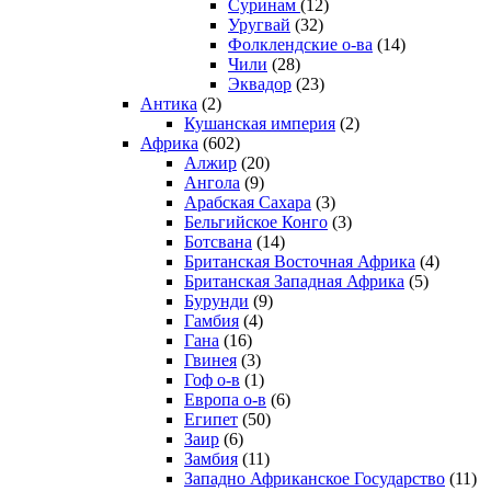
Суринам
(12)
Уругвай
(32)
Фолклендские о-ва
(14)
Чили
(28)
Эквадор
(23)
Антика
(2)
Кушанская империя
(2)
Африка
(602)
Алжир
(20)
Ангола
(9)
Арабская Сахара
(3)
Бельгийское Конго
(3)
Ботсвана
(14)
Британская Восточная Африка
(4)
Британская Западная Африка
(5)
Бурунди
(9)
Гамбия
(4)
Гана
(16)
Гвинея
(3)
Гоф о-в
(1)
Европа о-в
(6)
Египет
(50)
Заир
(6)
Замбия
(11)
Западно Африканское Государство
(11)