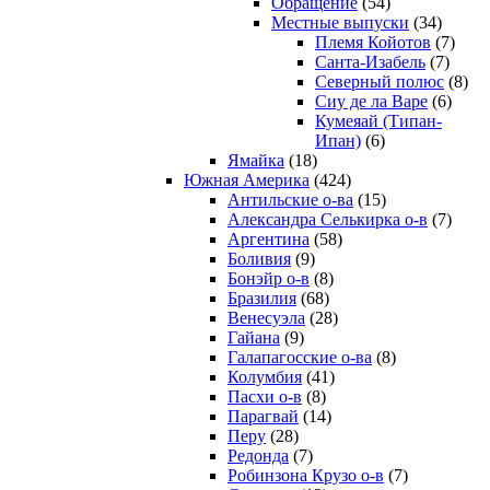
Обращение
(54)
Местные выпуски
(34)
Племя Койотов
(7)
Санта-Изабель
(7)
Северный полюс
(8)
Сиу де ла Варе
(6)
Кумеяай (Типан-
Ипан)
(6)
Ямайка
(18)
Южная Америка
(424)
Антильские о-ва
(15)
Александра Селькирка о-в
(7)
Аргентина
(58)
Боливия
(9)
Бонэйр о-в
(8)
Бразилия
(68)
Венесуэла
(28)
Гайана
(9)
Галапагосские о-ва
(8)
Колумбия
(41)
Пасхи о-в
(8)
Парагвай
(14)
Перу
(28)
Редонда
(7)
Робинзона Крузо о-в
(7)