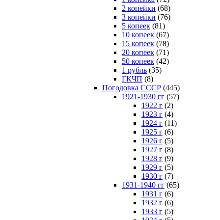
2 копейки
(68)
3 копейки
(76)
5 копеек
(81)
10 копеек
(67)
15 копеек
(78)
20 копеек
(71)
50 копеек
(42)
1 рубль
(35)
ГКЧП
(8)
Погодовка СССР
(445)
1921-1930 гг
(57)
1922 г
(2)
1923 г
(4)
1924 г
(11)
1925 г
(6)
1926 г
(5)
1927 г
(8)
1928 г
(9)
1929 г
(5)
1930 г
(7)
1931-1940 гг
(65)
1931 г
(6)
1932 г
(6)
1933 г
(5)