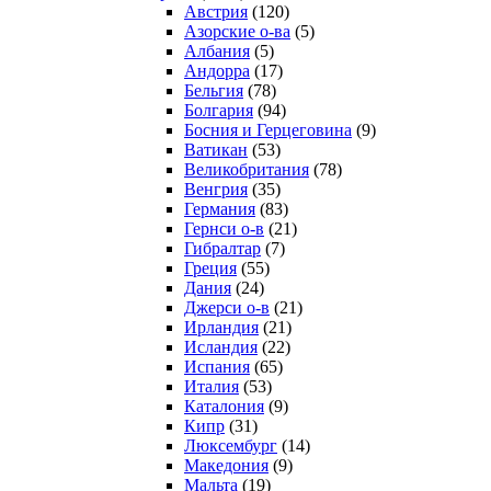
Австрия
(120)
Азорские о-ва
(5)
Албания
(5)
Андорра
(17)
Бельгия
(78)
Болгария
(94)
Босния и Герцеговина
(9)
Ватикан
(53)
Великобритания
(78)
Венгрия
(35)
Германия
(83)
Гернси о-в
(21)
Гибралтар
(7)
Греция
(55)
Дания
(24)
Джерси о-в
(21)
Ирландия
(21)
Исландия
(22)
Испания
(65)
Италия
(53)
Каталония
(9)
Кипр
(31)
Люксембург
(14)
Македония
(9)
Мальта
(19)