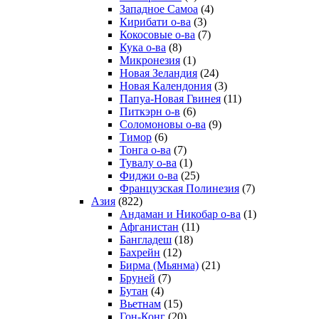
Западное Самоа
(4)
Кирибати о-ва
(3)
Кокосовые о-ва
(7)
Кука о-ва
(8)
Микронезия
(1)
Новая Зеландия
(24)
Новая Календония
(3)
Папуа-Новая Гвинея
(11)
Питкэрн о-в
(6)
Соломоновы о-ва
(9)
Тимор
(6)
Тонга о-ва
(7)
Тувалу о-ва
(1)
Фиджи о-ва
(25)
Французская Полинезия
(7)
Азия
(822)
Андаман и Никобар о-ва
(1)
Афганистан
(11)
Бангладеш
(18)
Бахрейн
(12)
Бирма (Мьянма)
(21)
Бруней
(7)
Бутан
(4)
Вьетнам
(15)
Гон-Конг
(20)