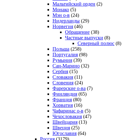
Мальтийский орден
(2)
Монако
(5)
Мэн о-в
(24)
Нидерланды
(29)
Норвегия
(46)
Обращение
(38)
Частные выпуски
(8)
Северный полюс
(8)
Польша
(258)
Португалия
(98)
Румыния
(39)
Сан-Марино
(32)
Сербия
(15)
Словакия
(11)
Словения
(24)
Фарерские о-ва
(7)
Финляндия
(65)
Франция
(80)
Хорватия
(16)
Чафаринас о-в
(5)
Чехословакия
(47)
Швейцария
(13)
Швеция
(25)
Югославия
(64)
Россия
(3179)