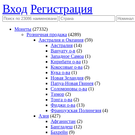
Вход
Регистрация
Монеты
(27332)
Розничная продажа
(4289)
Австралия и Океания
(59)
Австралия
(14)
Вануату о-в
(2)
Западное Самоа
(1)
Кирибати о-ва
(1)
Кокосовые о-ва
(2)
Кука о-ва
(1)
Новая Зеландия
(9)
Папуа-Новая Гвинея
(7)
Соломоновы о-ва
(1)
Тимор
(2)
Тонга о-ва
(2)
Фиджи о-ва
(13)
Французская Полинезия
(4)
Азия
(427)
Афганистан
(2)
Бангладеш
(12)
Бахрейн
(9)