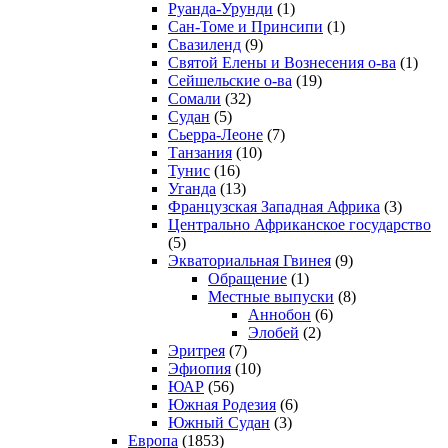
Руанда-Урунди
(1)
Сан-Томе и Принсипи
(1)
Свазиленд
(9)
Святой Елены и Вознесения о-ва
(1)
Сейшельские о-ва
(19)
Сомали
(32)
Судан
(5)
Сьерра-Леоне
(7)
Танзания
(10)
Тунис
(16)
Уганда
(13)
Французская Западная Африка
(3)
Центрально Африканское государство
(5)
Экваториальная Гвинея
(9)
Обращение
(1)
Местные выпуски
(8)
Аннобон
(6)
Элобей
(2)
Эритрея
(7)
Эфиопия
(10)
ЮАР
(56)
Южная Родезия
(6)
Южный Судан
(3)
Европа
(1853)