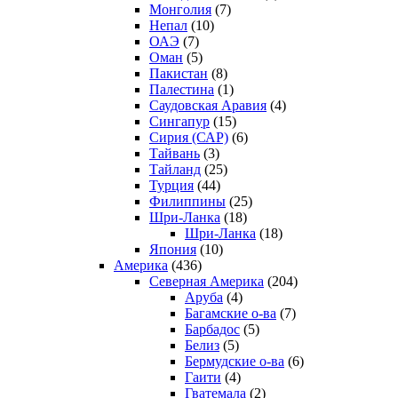
Монголия
(7)
Непал
(10)
ОАЭ
(7)
Оман
(5)
Пакистан
(8)
Палестина
(1)
Саудовская Аравия
(4)
Сингапур
(15)
Сирия (САР)
(6)
Тайвань
(3)
Тайланд
(25)
Турция
(44)
Филиппины
(25)
Шри-Ланка
(18)
Шри-Ланка
(18)
Япония
(10)
Америка
(436)
Северная Америка
(204)
Аруба
(4)
Багамские о-ва
(7)
Барбадос
(5)
Белиз
(5)
Бермудские о-ва
(6)
Гаити
(4)
Гватемала
(2)