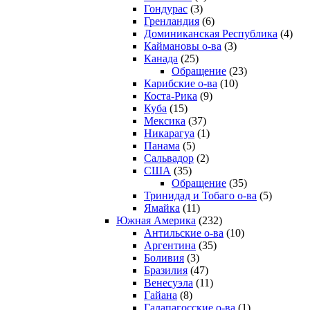
Гондурас
(3)
Гренландия
(6)
Доминиканская Республика
(4)
Каймановы о-ва
(3)
Канада
(25)
Обращение
(23)
Карибские о-ва
(10)
Коста-Рика
(9)
Куба
(15)
Мексика
(37)
Никарагуа
(1)
Панама
(5)
Сальвадор
(2)
США
(35)
Обращение
(35)
Тринидад и Тобаго о-ва
(5)
Ямайка
(11)
Южная Америка
(232)
Антильские о-ва
(10)
Аргентина
(35)
Боливия
(3)
Бразилия
(47)
Венесуэла
(11)
Гайана
(8)
Галапагосские о-ва
(1)