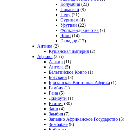
Колумбия
(23)
Парагвай
(9)
Перу
(21)
Суринам
(4)
Уругвай
(22)
Фолклендские о-ва
(7)
Чили
(14)
Эквадор
(17)
Антика
(2)
Кушанская империя
(2)
Африка
(255)
Алжир
(11)
Ангола
(5)
Бельгийское Конго
(1)
Ботсвана
(8)
Британская Восточная Африка
(1)
Гамбия
(1)
Гана
(5)
Джибути
(1)
Египет
(30)
Заир
(4)
Замбия
(7)
Западно Африканское Государство
(5)
Зимбабве
(8)
Кабинда