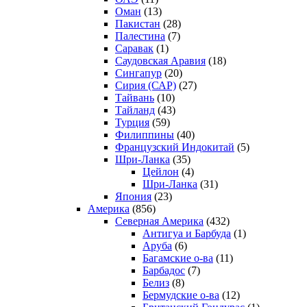
Оман
(13)
Пакистан
(28)
Палестина
(7)
Саравак
(1)
Саудовская Аравия
(18)
Сингапур
(20)
Сирия (САР)
(27)
Тайвань
(10)
Тайланд
(43)
Турция
(59)
Филиппины
(40)
Французский Индокитай
(5)
Шри-Ланка
(35)
Цейлон
(4)
Шри-Ланка
(31)
Япония
(23)
Америка
(856)
Северная Америка
(432)
Антигуа и Барбуда
(1)
Аруба
(6)
Багамские о-ва
(11)
Барбадос
(7)
Белиз
(8)
Бермудские о-ва
(12)