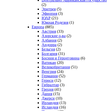
Центрально Африканская государство
(2)
Эритрея
(5)
Эфиопия
(3)
ЮАР
(21)
Южная Родезия
(1)
Европа
(885)
Австрия
(33)
Азорские о-ва
(2)
Албания
(2)
Андорра
(2)
Бельгия
(2)
Болгария
(31)
Босния и Герцеговина
(6)
Ватикан
(20)
Великобритания
(51)
Венгрия
(24)
Германия
(52)
Гернси
(12)
Гибралтар
(3)
Греция
(41)
Дания
(15)
Джерси
(10)
Ирландия
(13)
Исландия
(16)