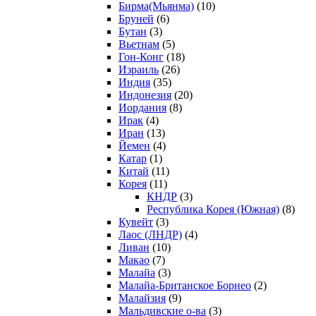
Бирма(Мьянма)
(10)
Бруней
(6)
Бутан
(3)
Вьетнам
(5)
Гон-Конг
(18)
Израиль
(26)
Индия
(35)
Индонезия
(20)
Иордания
(8)
Ирак
(4)
Иран
(13)
Йемен
(4)
Катар
(1)
Китай
(11)
Корея
(11)
КНДР
(3)
Республика Корея (Южная)
(8)
Кувейт
(3)
Лаос (ЛНДР)
(4)
Ливан
(10)
Макао
(7)
Малайа
(3)
Малайа-Британское Борнео
(2)
Малайзия
(9)
Мальдивские о-ва
(3)