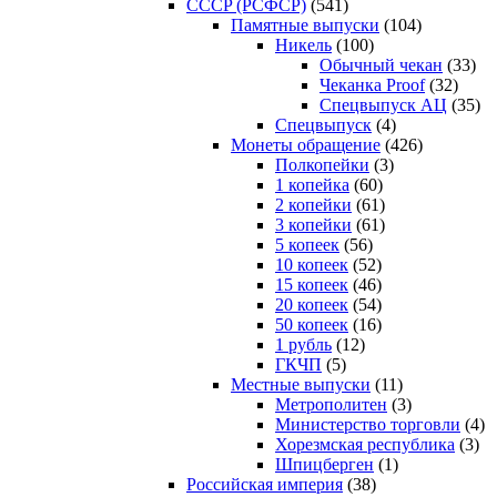
CCCP (РСФСР)
(541)
Памятные выпуски
(104)
Никель
(100)
Обычный чекан
(33)
Чеканка Proof
(32)
Спецвыпуск АЦ
(35)
Спецвыпуск
(4)
Монеты обращение
(426)
Полкопейки
(3)
1 копейка
(60)
2 копейки
(61)
3 копейки
(61)
5 копеек
(56)
10 копеек
(52)
15 копеек
(46)
20 копеек
(54)
50 копеек
(16)
1 рубль
(12)
ГКЧП
(5)
Местные выпуски
(11)
Метрополитен
(3)
Министерство торговли
(4)
Хорезмская республика
(3)
Шпицберген
(1)
Российская империя
(38)