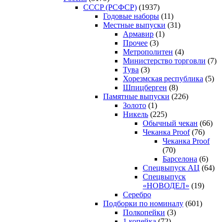
CCCP (РСФСР)
(1937)
Годовые наборы
(11)
Местные выпуски
(31)
Армавир
(1)
Прочее
(3)
Метрополитен
(4)
Министерство торговли
(7)
Тува
(3)
Хорезмская республика
(5)
Шпицберген
(8)
Памятные выпуски
(226)
Золото
(1)
Никель
(225)
Обычный чекан
(66)
Чеканка Proof
(76)
Чеканка Proof
(70)
Барселона
(6)
Спецвыпуск АЦ
(64)
Спецвыпуск
«НОВОДЕЛ»
(19)
Серебро
Подборки по номиналу
(601)
Полкопейки
(3)
1 копейка
(72)