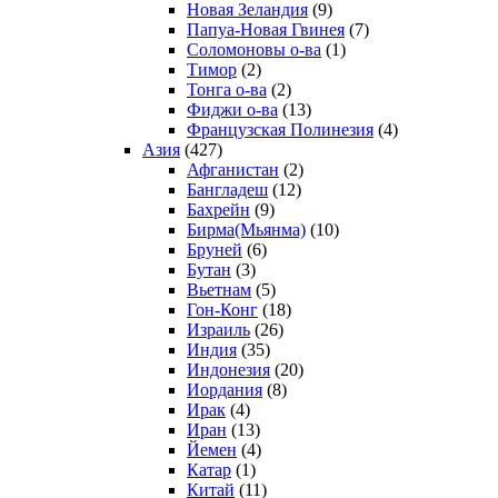
Новая Зеландия
(9)
Папуа-Новая Гвинея
(7)
Соломоновы о-ва
(1)
Тимор
(2)
Тонга о-ва
(2)
Фиджи о-ва
(13)
Французская Полинезия
(4)
Азия
(427)
Афганистан
(2)
Бангладеш
(12)
Бахрейн
(9)
Бирма(Мьянма)
(10)
Бруней
(6)
Бутан
(3)
Вьетнам
(5)
Гон-Конг
(18)
Израиль
(26)
Индия
(35)
Индонезия
(20)
Иордания
(8)
Ирак
(4)
Иран
(13)
Йемен
(4)
Катар
(1)
Китай
(11)