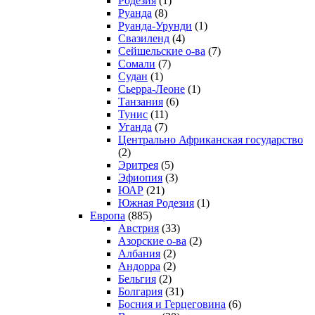
Родезия
(1)
Руанда
(8)
Руанда-Урунди
(1)
Свазиленд
(4)
Сейшельские о-ва
(7)
Сомали
(7)
Судан
(1)
Сьерра-Леоне
(1)
Танзания
(6)
Тунис
(11)
Уганда
(7)
Центрально Африканская государство
(2)
Эритрея
(5)
Эфиопия
(3)
ЮАР
(21)
Южная Родезия
(1)
Европа
(885)
Австрия
(33)
Азорские о-ва
(2)
Албания
(2)
Андорра
(2)
Бельгия
(2)
Болгария
(31)
Босния и Герцеговина
(6)