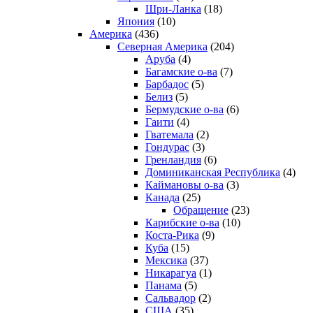
Шри-Ланка
(18)
Япония
(10)
Америка
(436)
Северная Америка
(204)
Аруба
(4)
Багамские о-ва
(7)
Барбадос
(5)
Белиз
(5)
Бермудские о-ва
(6)
Гаити
(4)
Гватемала
(2)
Гондурас
(3)
Гренландия
(6)
Доминиканская Республика
(4)
Каймановы о-ва
(3)
Канада
(25)
Обращение
(23)
Карибские о-ва
(10)
Коста-Рика
(9)
Куба
(15)
Мексика
(37)
Никарагуа
(1)
Панама
(5)
Сальвадор
(2)
США
(35)