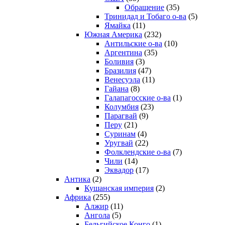
Обращение
(35)
Тринидад и Тобаго о-ва
(5)
Ямайка
(11)
Южная Америка
(232)
Антильские о-ва
(10)
Аргентина
(35)
Боливия
(3)
Бразилия
(47)
Венесуэла
(11)
Гайана
(8)
Галапагосские о-ва
(1)
Колумбия
(23)
Парагвай
(9)
Перу
(21)
Суринам
(4)
Уругвай
(22)
Фолклендские о-ва
(7)
Чили
(14)
Эквадор
(17)
Антика
(2)
Кушанская империя
(2)
Африка
(255)
Алжир
(11)
Ангола
(5)
Бельгийское Конго
(1)