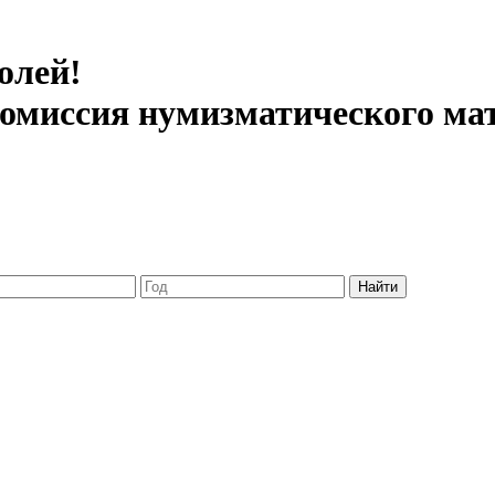
олей!
 комиссия нумизматического ма