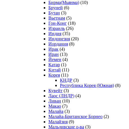
Бирма(Мьянма)
(10)
Бруней
(6)
Бутан
(3)
Вьетнам
(5)
Гон-Конг
(18)
Израиль
(26)
Индия
(35)
Индонезия
(20)
Иордания
(8)
Ирак
(4)
Иран
(13)
Йемен
(4)
Катар
(1)
Китай
(11)
Корея
(11)
КНДР
(3)
Республика Корея (Южная)
(8)
Кувейт
(3)
Лаос (ЛНДР)
(4)
Ливан
(10)
Макао
(7)
Малайа
(3)
Малайа-Британское Борнео
(2)
Малайзия
(9)
Мальдивские о-ва
(3)