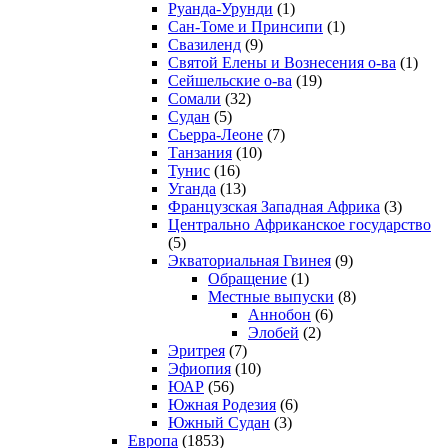
Руанда-Урунди
(1)
Сан-Томе и Принсипи
(1)
Свазиленд
(9)
Святой Елены и Вознесения о-ва
(1)
Сейшельские о-ва
(19)
Сомали
(32)
Судан
(5)
Сьерра-Леоне
(7)
Танзания
(10)
Тунис
(16)
Уганда
(13)
Французская Западная Африка
(3)
Центрально Африканское государство
(5)
Экваториальная Гвинея
(9)
Обращение
(1)
Местные выпуски
(8)
Аннобон
(6)
Элобей
(2)
Эритрея
(7)
Эфиопия
(10)
ЮАР
(56)
Южная Родезия
(6)
Южный Судан
(3)
Европа
(1853)