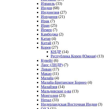
Израиль
(33)
Индия
(68)
Индонезия
(27)
Иордания
(21)
Ирак
(7)
Иран
(25)
Йемен
(7)
Камбоджа
(2)
Катар
(4)
Китай
(17)
Корея
(27)
КНДР
(14)
Республика Корея (Южная)
(13)
Кувейт
(6)
Лаос (ЛНДР)
(7)
Ливан
(17)
Макао
(11)
Малайа
(4)
Малайа-Британское Борнео
(4)
Малайзия
(14)
Мальдивские о-ва
(13)
Монголия
(23)
Непал
(33)
Нидерландская Восточная Индия
(3)
ОАЭ
(11)