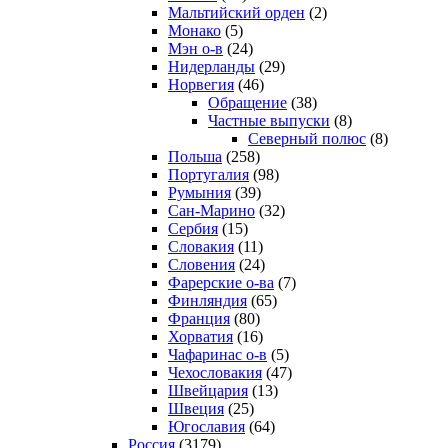
Мальтийский орден
(2)
Монако
(5)
Мэн о-в
(24)
Нидерланды
(29)
Норвегия
(46)
Обращение
(38)
Частные выпуски
(8)
Северный полюс
(8)
Польша
(258)
Португалия
(98)
Румыния
(39)
Сан-Марино
(32)
Сербия
(15)
Словакия
(11)
Словения
(24)
Фарерские о-ва
(7)
Финляндия
(65)
Франция
(80)
Хорватия
(16)
Чафаринас о-в
(5)
Чехословакия
(47)
Швейцария
(13)
Швеция
(25)
Югославия
(64)
Россия
(3179)