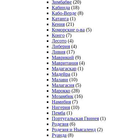
Зимбабве
(20)
Кабинда
(18)
Кабо-Верде
(8)
Катанга
(1)
Кения
(21)
Коморcкие о-ва
(5)
Конго
(7)
Лесото
(4)
Либерия
(4)
Ливия
(17)
Маврикий
(9)
Мавритания
(4)
Мадагаскар
(1)
Мадейра
(1)
Малави
(10)
Малагасия
(5)
Марокко
(28)
Мозамбик
(16)
Намибия
(7)
Нигерия
(10)
Пемба
(1)
Португальская Гвинея
(1)
Родезия
(6)
Родезия и Ньясаленд
(2)
Руанда
(8)