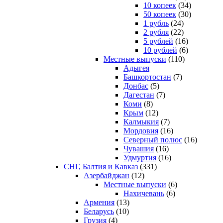
10 копеек
(34)
50 копеек
(30)
1 рубль
(24)
2 рубля
(22)
5 рублей
(16)
10 рублей
(6)
Местные выпуски
(110)
Адыгея
Башкортостан
(7)
Донбас
(5)
Дагестан
(7)
Коми
(8)
Крым
(12)
Калмыкия
(7)
Мордовия
(16)
Северный полюс
(16)
Чувашия
(16)
Удмуртия
(16)
СНГ, Балтия и Кавказ
(331)
Азербайджан
(12)
Местные выпуски
(6)
Нахичевань
(6)
Армения
(13)
Беларусь
(10)
Грузия
(4)