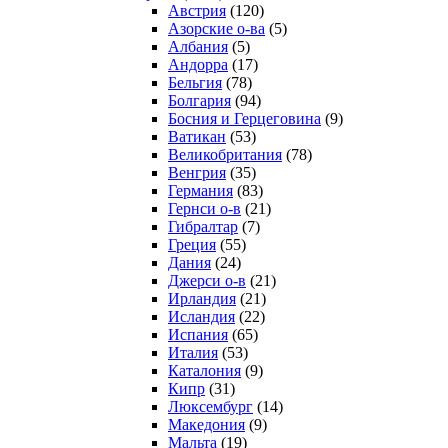
Австрия
(120)
Азорские о-ва
(5)
Албания
(5)
Андорра
(17)
Бельгия
(78)
Болгария
(94)
Босния и Герцеговина
(9)
Ватикан
(53)
Великобритания
(78)
Венгрия
(35)
Германия
(83)
Гернси о-в
(21)
Гибралтар
(7)
Греция
(55)
Дания
(24)
Джерси о-в
(21)
Ирландия
(21)
Исландия
(22)
Испания
(65)
Италия
(53)
Каталония
(9)
Кипр
(31)
Люксембург
(14)
Македония
(9)
Мальта
(19)