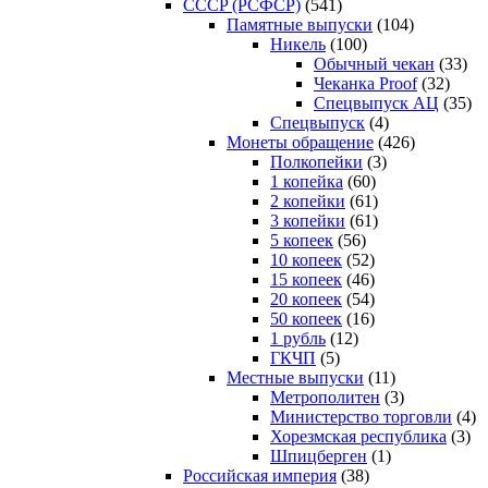
CCCP (РСФСР)
(541)
Памятные выпуски
(104)
Никель
(100)
Обычный чекан
(33)
Чеканка Proof
(32)
Спецвыпуск АЦ
(35)
Спецвыпуск
(4)
Монеты обращение
(426)
Полкопейки
(3)
1 копейка
(60)
2 копейки
(61)
3 копейки
(61)
5 копеек
(56)
10 копеек
(52)
15 копеек
(46)
20 копеек
(54)
50 копеек
(16)
1 рубль
(12)
ГКЧП
(5)
Местные выпуски
(11)
Метрополитен
(3)
Министерство торговли
(4)
Хорезмская республика
(3)
Шпицберген
(1)
Российская империя
(38)