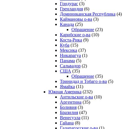
Гондурас
(3)
Гренландия
(6)
Доминиканская Республика
(4)
Каймановы о-ва
(3)
Канада
(25)
Обращение
(23)
Карибские о-ва
(10)
Коста-Рика
(9)
Куба
(15)
Мексика
(37)
Никарагуа
(1)
Панама
(5)
Сальвадор
(2)
США
(35)
Обращение
(35)
Тринидад и Тобаго о-ва
(5)
Ямайка
(11)
Южная Америка
(232)
Антильские о-ва
(10)
Аргентина
(35)
Боливия
(3)
Бразилия
(47)
Венесуэла
(11)
Гайана
(8)
Галапагосские о-ва
(1)