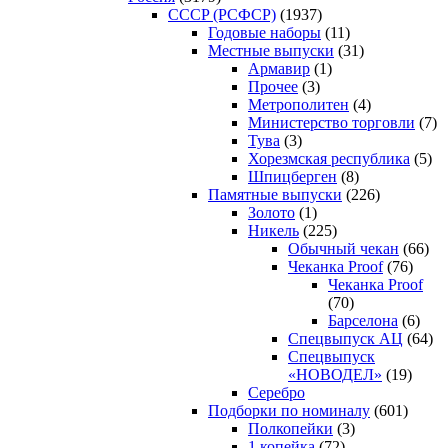
CCCP (РСФСР)
(1937)
Годовые наборы
(11)
Местные выпуски
(31)
Армавир
(1)
Прочее
(3)
Метрополитен
(4)
Министерство торговли
(7)
Тува
(3)
Хорезмская республика
(5)
Шпицберген
(8)
Памятные выпуски
(226)
Золото
(1)
Никель
(225)
Обычный чекан
(66)
Чеканка Proof
(76)
Чеканка Proof
(70)
Барселона
(6)
Спецвыпуск АЦ
(64)
Спецвыпуск
«НОВОДЕЛ»
(19)
Серебро
Подборки по номиналу
(601)
Полкопейки
(3)
1 копейка
(72)