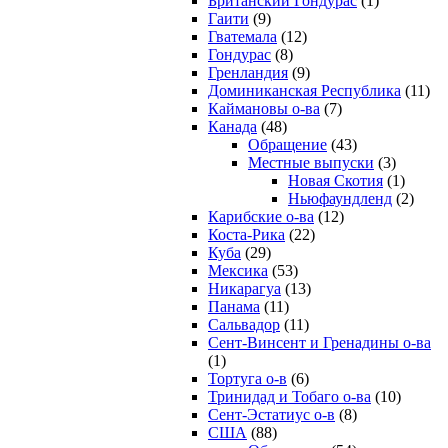
Британский Гондурас
(1)
Гаити
(9)
Гватемала
(12)
Гондурас
(8)
Гренландия
(9)
Доминиканская Республика
(11)
Каймановы о-ва
(7)
Канада
(48)
Обращение
(43)
Местные выпуски
(3)
Новая Скотия
(1)
Ньюфаундленд
(2)
Карибские о-ва
(12)
Коста-Рика
(22)
Куба
(29)
Мексика
(53)
Никарагуа
(13)
Панама
(11)
Сальвадор
(11)
Сент-Винсент и Гренадины о-ва
(1)
Тортуга о-в
(6)
Тринидад и Тобаго о-ва
(10)
Сент-Эстатиус о-в
(8)
США
(88)