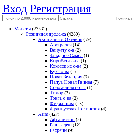
Вход
Регистрация
Монеты
(27332)
Розничная продажа
(4289)
Австралия и Океания
(59)
Австралия
(14)
Вануату о-в
(2)
Западное Самоа
(1)
Кирибати о-ва
(1)
Кокосовые о-ва
(2)
Кука о-ва
(1)
Новая Зеландия
(9)
Папуа-Новая Гвинея
(7)
Соломоновы о-ва
(1)
Тимор
(2)
Тонга о-ва
(2)
Фиджи о-ва
(13)
Французская Полинезия
(4)
Азия
(427)
Афганистан
(2)
Бангладеш
(12)
Бахрейн
(9)