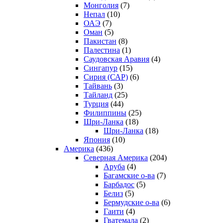
Монголия
(7)
Непал
(10)
ОАЭ
(7)
Оман
(5)
Пакистан
(8)
Палестина
(1)
Саудовская Аравия
(4)
Сингапур
(15)
Сирия (САР)
(6)
Тайвань
(3)
Тайланд
(25)
Турция
(44)
Филиппины
(25)
Шри-Ланка
(18)
Шри-Ланка
(18)
Япония
(10)
Америка
(436)
Северная Америка
(204)
Аруба
(4)
Багамские о-ва
(7)
Барбадос
(5)
Белиз
(5)
Бермудские о-ва
(6)
Гаити
(4)
Гватемала
(2)