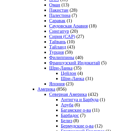
Оман
(13)
Пакистан
(28)
Палестина
(7)
Саравак
(1)
Саудовская Аравия
(18)
Сингапур
(20)
Сирия (САР)
(27)
Тайвань
(10)
Тайланд
(43)
Турция
(59)
Филиппины
(40)
Французский Индокитай
(5)
Шри-Ланка
(35)
Цейлон
(4)
Шри-Ланка
(31)
Япония
(23)
Америка
(856)
Северная Америка
(432)
Антигуа и Барбуда
(1)
Аруба
(6)
Багамские о-ва
(11)
Барбадос
(7)
Белиз
(8)
Бермудские о-ва
(12)