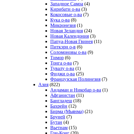
Западное Самоа
(4)
Кирибати о-ва
(3)
Кокосовые о-ва
(7)
Кука о-ва
(8)
Микронезия
(1)
Новая Зеландия
(24)
Новая Календония
(3)
Папуа-Новая Гвинея
(11)
Питкэрн о-в
(6)
Соломоновы о-ва
(9)
Тимор
(6)
Тонга о-ва
(7)
Тувалу о-ва
(1)
Фиджи о-ва
(25)
Французская Полинезия
(7)
Азия
(822)
Андаман и Никобар о-ва
(1)
Афганистан
(11)
Бангладеш
(18)
Бахрейн
(12)
Бирма (Мьянма)
(21)
Бруней
(7)
Бутан
(4)
Вьетнам
(15)
Гон-Конг
(20)