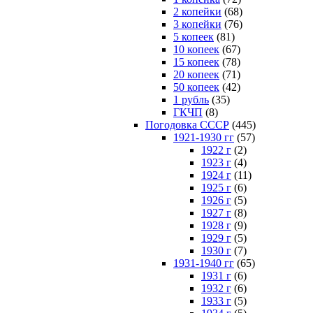
2 копейки
(68)
3 копейки
(76)
5 копеек
(81)
10 копеек
(67)
15 копеек
(78)
20 копеек
(71)
50 копеек
(42)
1 рубль
(35)
ГКЧП
(8)
Погодовка СССР
(445)
1921-1930 гг
(57)
1922 г
(2)
1923 г
(4)
1924 г
(11)
1925 г
(6)
1926 г
(5)
1927 г
(8)
1928 г
(9)
1929 г
(5)
1930 г
(7)
1931-1940 гг
(65)
1931 г
(6)
1932 г
(6)
1933 г
(5)