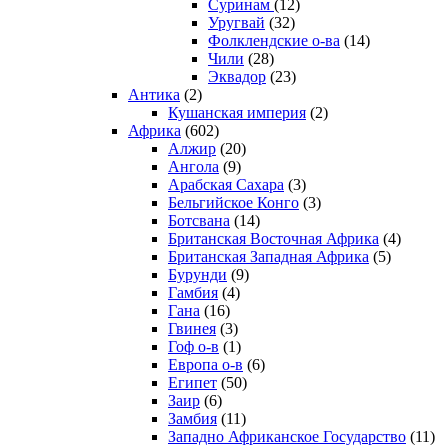
Суринам
(12)
Уругвай
(32)
Фолклендские о-ва
(14)
Чили
(28)
Эквадор
(23)
Антика
(2)
Кушанская империя
(2)
Африка
(602)
Алжир
(20)
Ангола
(9)
Арабская Сахара
(3)
Бельгийское Конго
(3)
Ботсвана
(14)
Британская Восточная Африка
(4)
Британская Западная Африка
(5)
Бурунди
(9)
Гамбия
(4)
Гана
(16)
Гвинея
(3)
Гоф о-в
(1)
Европа о-в
(6)
Египет
(50)
Заир
(6)
Замбия
(11)
Западно Африканское Государство
(11)