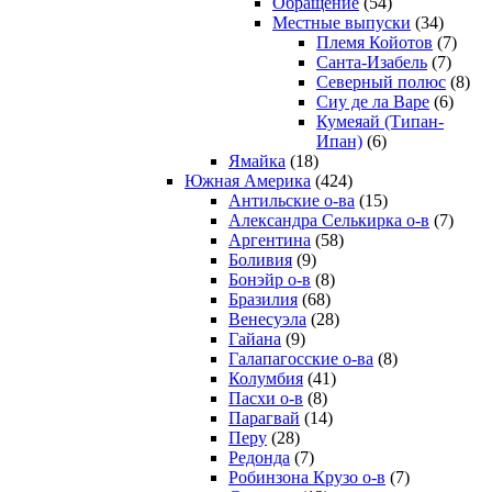
Обращение
(54)
Местные выпуски
(34)
Племя Койотов
(7)
Санта-Изабель
(7)
Северный полюс
(8)
Сиу де ла Варе
(6)
Кумеяай (Типан-
Ипан)
(6)
Ямайка
(18)
Южная Америка
(424)
Антильские о-ва
(15)
Александра Селькирка о-в
(7)
Аргентина
(58)
Боливия
(9)
Бонэйр о-в
(8)
Бразилия
(68)
Венесуэла
(28)
Гайана
(9)
Галапагосские о-ва
(8)
Колумбия
(41)
Пасхи о-в
(8)
Парагвай
(14)
Перу
(28)
Редонда
(7)
Робинзона Крузо о-в
(7)