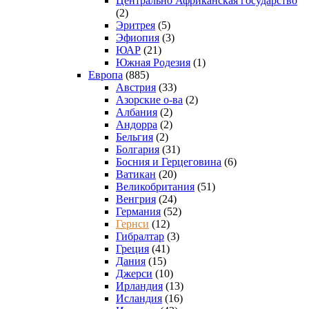
Центрально Африканская государство
(2)
Эритрея
(5)
Эфиопия
(3)
ЮАР
(21)
Южная Родезия
(1)
Европа
(885)
Австрия
(33)
Азорские о-ва
(2)
Албания
(2)
Андорра
(2)
Бельгия
(2)
Болгария
(31)
Босния и Герцеговина
(6)
Ватикан
(20)
Великобритания
(51)
Венгрия
(24)
Германия
(52)
Гернси
(12)
Гибралтар
(3)
Греция
(41)
Дания
(15)
Джерси
(10)
Ирландия
(13)
Исландия
(16)