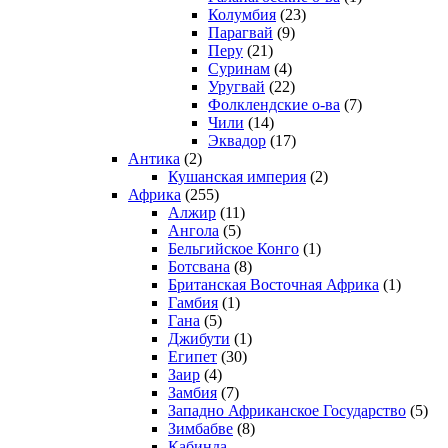
Колумбия
(23)
Парагвай
(9)
Перу
(21)
Суринам
(4)
Уругвай
(22)
Фолклендские о-ва
(7)
Чили
(14)
Эквадор
(17)
Антика
(2)
Кушанская империя
(2)
Африка
(255)
Алжир
(11)
Ангола
(5)
Бельгийское Конго
(1)
Ботсвана
(8)
Британская Восточная Африка
(1)
Гамбия
(1)
Гана
(5)
Джибути
(1)
Египет
(30)
Заир
(4)
Замбия
(7)
Западно Африканское Государство
(5)
Зимбабве
(8)
Кабинда