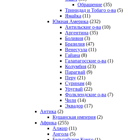
Обращение
(35)
Тринидад и Тобаго о-ва
(5)
Ямайка
(11)
Южная Америка
(232)
Антильские о-ва
(10)
Аргентина
(35)
Боливия
(3)
Бразилия
(47)
Венесуэла
(11)
Гайана
(8)
Галапагосские о-ва
(1)
Колумбия
(23)
Парагвай
(9)
Перу
(21)
Суринам
(4)
Уругвай
(22)
Фолклендские о-ва
(7)
Чили
(14)
Эквадор
(17)
Антика
(2)
Кушанская империя
(2)
Африка
(255)
Алжир
(11)
Ангола
(5)
Бельгийское Конго
(1)