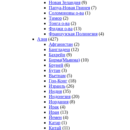
Новая Зеландия
(9)
Папуа-Новая Гвинея
(7)
Соломоновы о-ва
(1)
Тимор
(2)
Тонга о-ва
(2)
Фиджи о-ва
(13)
Французская Полинезия
(4)
Азия
(427)
Афганистан
(2)
Бангладеш
(12)
Бахрейн
(9)
Бирма(Мьянма)
(10)
Бруней
(6)
Бутан
(3)
Вьетнам
(5)
Гон-Конг
(18)
Израиль
(26)
Индия
(35)
Индонезия
(20)
Иордания
(8)
Ирак
(4)
Иран
(13)
Йемен
(4)
Катар
(1)
Китай
(11)