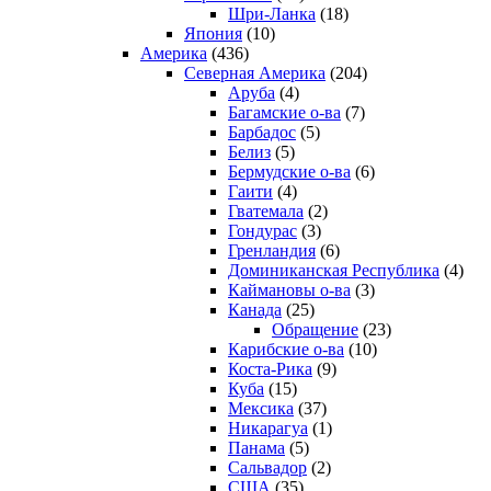
Шри-Ланка
(18)
Япония
(10)
Америка
(436)
Северная Америка
(204)
Аруба
(4)
Багамские о-ва
(7)
Барбадос
(5)
Белиз
(5)
Бермудские о-ва
(6)
Гаити
(4)
Гватемала
(2)
Гондурас
(3)
Гренландия
(6)
Доминиканская Республика
(4)
Каймановы о-ва
(3)
Канада
(25)
Обращение
(23)
Карибские о-ва
(10)
Коста-Рика
(9)
Куба
(15)
Мексика
(37)
Никарагуа
(1)
Панама
(5)
Сальвадор
(2)
США
(35)