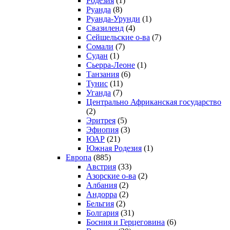
Родезия
(1)
Руанда
(8)
Руанда-Урунди
(1)
Свазиленд
(4)
Сейшельские о-ва
(7)
Сомали
(7)
Судан
(1)
Сьерра-Леоне
(1)
Танзания
(6)
Тунис
(11)
Уганда
(7)
Центрально Африканская государство
(2)
Эритрея
(5)
Эфиопия
(3)
ЮАР
(21)
Южная Родезия
(1)
Европа
(885)
Австрия
(33)
Азорские о-ва
(2)
Албания
(2)
Андорра
(2)
Бельгия
(2)
Болгария
(31)
Босния и Герцеговина
(6)