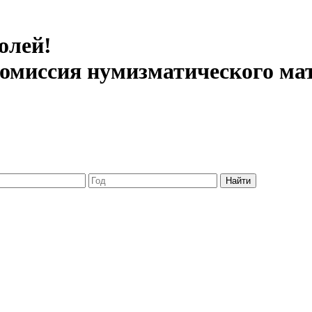
олей!
 комиссия нумизматического ма