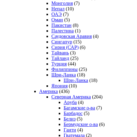
Монголия
(7)
Непал
(10)
ОАЭ
(7)
Оман
(5)
Пакистан
(8)
Палестина
(1)
Саудовская Аравия
(4)
Сингапур
(15)
Сирия (САР)
(6)
Тайвань
(3)
Тайланд
(25)
Турция
(44)
Филиппины
(25)
Шри-Ланка
(18)
Шри-Ланка
(18)
Япония
(10)
Америка
(436)
Северная Америка
(204)
Аруба
(4)
Багамские о-ва
(7)
Барбадос
(5)
Белиз
(5)
Бермудские о-ва
(6)
Гаити
(4)
Гватемала
(2)