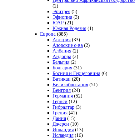
Центрально Африканская государство
(2)
Эритрея
(5)
Эфиопия
(3)
ЮАР
(21)
Южная Родезия
(1)
Европа
(885)
Австрия
(33)
Азорские о-ва
(2)
Албания
(2)
Андорра
(2)
Бельгия
(2)
Болгария
(31)
Босния и Герцеговина
(6)
Ватикан
(20)
Великобритания
(51)
Венгрия
(24)
Германия
(52)
Гернси
(12)
Гибралтар
(3)
Греция
(41)
Дания
(15)
Джерси
(10)
Ирландия
(13)
Исландия
(16)