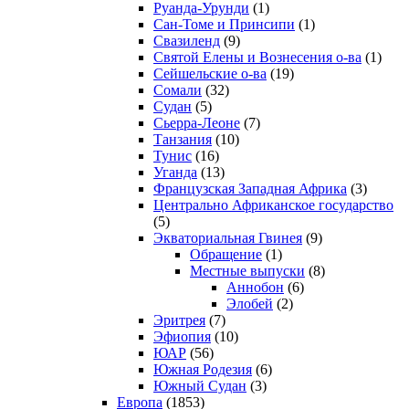
Руанда-Урунди
(1)
Сан-Томе и Принсипи
(1)
Свазиленд
(9)
Святой Елены и Вознесения о-ва
(1)
Сейшельские о-ва
(19)
Сомали
(32)
Судан
(5)
Сьерра-Леоне
(7)
Танзания
(10)
Тунис
(16)
Уганда
(13)
Французская Западная Африка
(3)
Центрально Африканское государство
(5)
Экваториальная Гвинея
(9)
Обращение
(1)
Местные выпуски
(8)
Аннобон
(6)
Элобей
(2)
Эритрея
(7)
Эфиопия
(10)
ЮАР
(56)
Южная Родезия
(6)
Южный Судан
(3)
Европа
(1853)