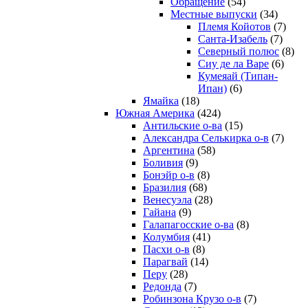
Обращение
(54)
Местные выпуски
(34)
Племя Койотов
(7)
Санта-Изабель
(7)
Северный полюс
(8)
Сиу де ла Варе
(6)
Кумеяай (Типан-
Ипан)
(6)
Ямайка
(18)
Южная Америка
(424)
Антильские о-ва
(15)
Александра Селькирка о-в
(7)
Аргентина
(58)
Боливия
(9)
Бонэйр о-в
(8)
Бразилия
(68)
Венесуэла
(28)
Гайана
(9)
Галапагосские о-ва
(8)
Колумбия
(41)
Пасхи о-в
(8)
Парагвай
(14)
Перу
(28)
Редонда
(7)
Робинзона Крузо о-в
(7)