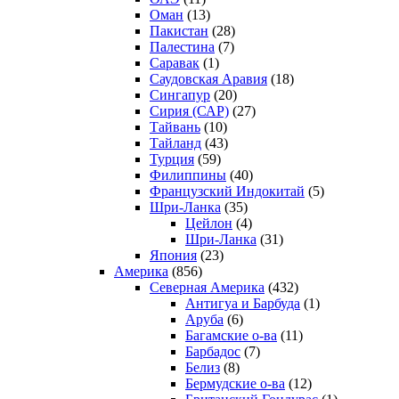
Оман
(13)
Пакистан
(28)
Палестина
(7)
Саравак
(1)
Саудовская Аравия
(18)
Сингапур
(20)
Сирия (САР)
(27)
Тайвань
(10)
Тайланд
(43)
Турция
(59)
Филиппины
(40)
Французский Индокитай
(5)
Шри-Ланка
(35)
Цейлон
(4)
Шри-Ланка
(31)
Япония
(23)
Америка
(856)
Северная Америка
(432)
Антигуа и Барбуда
(1)
Аруба
(6)
Багамские о-ва
(11)
Барбадос
(7)
Белиз
(8)
Бермудские о-ва
(12)