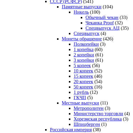
CCCP (РСФСР)
(541)
Памятные выпуски
(104)
Никель
(100)
Обычный чекан
(33)
Чеканка Proof
(32)
Спецвыпуск АЦ
(35)
Спецвыпуск
(4)
Монеты обращение
(426)
Полкопейки
(3)
1 копейка
(60)
2 копейки
(61)
3 копейки
(61)
5 копеек
(56)
10 копеек
(52)
15 копеек
(46)
20 копеек
(54)
50 копеек
(16)
1 рубль
(12)
ГКЧП
(5)
Местные выпуски
(11)
Метрополитен
(3)
Министерство торговли
(4)
Хорезмская республика
(3)
Шпицберген
(1)
Российская империя
(38)