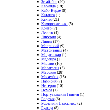
Зимбабве
(20)
Кабинда
(18)
Кабо-Верде
(8)
Катанга
(1)
Кения
(21)
Коморcкие о-ва
(5)
Конго
(7)
Лесото
(4)
Либерия
(4)
Ливия
(17)
Маврикий
(9)
Мавритания
(4)
Мадагаскар
(1)
Мадейра
(1)
Малави
(10)
Малагасия
(5)
Марокко
(28)
Мозамбик
(16)
Намибия
(7)
Нигерия
(10)
Пемба
(1)
Португальская Гвинея
(1)
Родезия
(6)
Родезия и Ньясаленд
(2)
Руанда
(8)