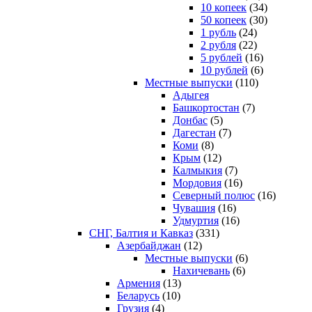
10 копеек
(34)
50 копеек
(30)
1 рубль
(24)
2 рубля
(22)
5 рублей
(16)
10 рублей
(6)
Местные выпуски
(110)
Адыгея
Башкортостан
(7)
Донбас
(5)
Дагестан
(7)
Коми
(8)
Крым
(12)
Калмыкия
(7)
Мордовия
(16)
Северный полюс
(16)
Чувашия
(16)
Удмуртия
(16)
СНГ, Балтия и Кавказ
(331)
Азербайджан
(12)
Местные выпуски
(6)
Нахичевань
(6)
Армения
(13)
Беларусь
(10)
Грузия
(4)