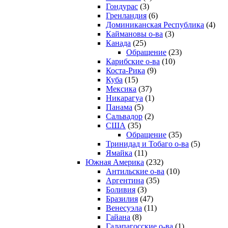
Гондурас
(3)
Гренландия
(6)
Доминиканская Республика
(4)
Каймановы о-ва
(3)
Канада
(25)
Обращение
(23)
Карибские о-ва
(10)
Коста-Рика
(9)
Куба
(15)
Мексика
(37)
Никарагуа
(1)
Панама
(5)
Сальвадор
(2)
США
(35)
Обращение
(35)
Тринидад и Тобаго о-ва
(5)
Ямайка
(11)
Южная Америка
(232)
Антильские о-ва
(10)
Аргентина
(35)
Боливия
(3)
Бразилия
(47)
Венесуэла
(11)
Гайана
(8)
Галапагосские о-ва
(1)