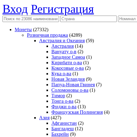
Вход
Регистрация
Монеты
(27332)
Розничная продажа
(4289)
Австралия и Океания
(59)
Австралия
(14)
Вануату о-в
(2)
Западное Самоа
(1)
Кирибати о-ва
(1)
Кокосовые о-ва
(2)
Кука о-ва
(1)
Новая Зеландия
(9)
Папуа-Новая Гвинея
(7)
Соломоновы о-ва
(1)
Тимор
(2)
Тонга о-ва
(2)
Фиджи о-ва
(13)
Французская Полинезия
(4)
Азия
(427)
Афганистан
(2)
Бангладеш
(12)
Бахрейн
(9)