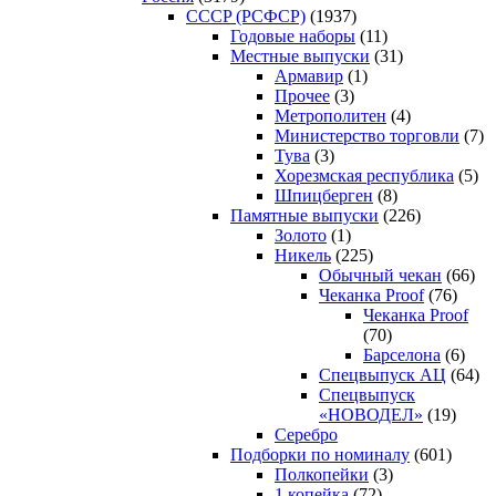
CCCP (РСФСР)
(1937)
Годовые наборы
(11)
Местные выпуски
(31)
Армавир
(1)
Прочее
(3)
Метрополитен
(4)
Министерство торговли
(7)
Тува
(3)
Хорезмская республика
(5)
Шпицберген
(8)
Памятные выпуски
(226)
Золото
(1)
Никель
(225)
Обычный чекан
(66)
Чеканка Proof
(76)
Чеканка Proof
(70)
Барселона
(6)
Спецвыпуск АЦ
(64)
Спецвыпуск
«НОВОДЕЛ»
(19)
Серебро
Подборки по номиналу
(601)
Полкопейки
(3)
1 копейка
(72)