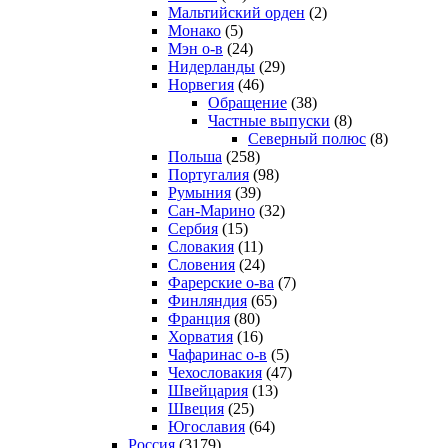
Мальтийский орден
(2)
Монако
(5)
Мэн о-в
(24)
Нидерланды
(29)
Норвегия
(46)
Обращение
(38)
Частные выпуски
(8)
Северный полюс
(8)
Польша
(258)
Португалия
(98)
Румыния
(39)
Сан-Марино
(32)
Сербия
(15)
Словакия
(11)
Словения
(24)
Фарерские о-ва
(7)
Финляндия
(65)
Франция
(80)
Хорватия
(16)
Чафаринас о-в
(5)
Чехословакия
(47)
Швейцария
(13)
Швеция
(25)
Югославия
(64)
Россия
(3179)