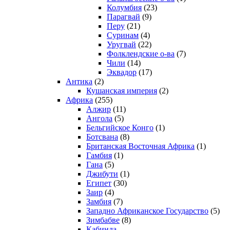
Колумбия
(23)
Парагвай
(9)
Перу
(21)
Суринам
(4)
Уругвай
(22)
Фолклендские о-ва
(7)
Чили
(14)
Эквадор
(17)
Антика
(2)
Кушанская империя
(2)
Африка
(255)
Алжир
(11)
Ангола
(5)
Бельгийское Конго
(1)
Ботсвана
(8)
Британская Восточная Африка
(1)
Гамбия
(1)
Гана
(5)
Джибути
(1)
Египет
(30)
Заир
(4)
Замбия
(7)
Западно Африканское Государство
(5)
Зимбабве
(8)
Кабинда