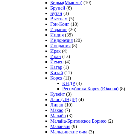
Бирма(Мьянма)
(10)
Бруней
(6)
Бутан
(3)
Вьетнам
(5)
Гон-Конг
(18)
Израиль
(26)
Индия
(35)
Индонезия
(20)
Иордания
(8)
Ирак
(4)
Иран
(13)
Йемен
(4)
Катар
(1)
Китай
(11)
Корея
(11)
КНДР
(3)
Республика Корея (Южная)
(8)
Кувейт
(3)
Лаос (ЛНДР)
(4)
Ливан
(10)
Макао
(7)
Малайа
(3)
Малайа-Британское Борнео
(2)
Малайзия
(9)
Мальдивские о-ва
(3)