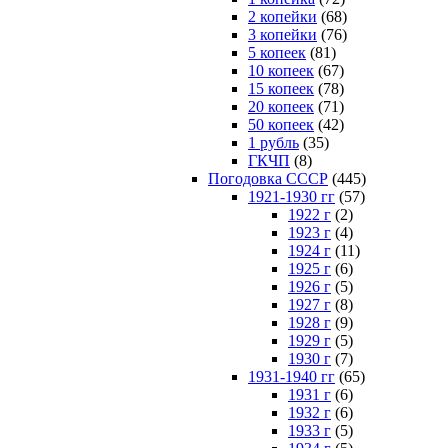
2 копейки
(68)
3 копейки
(76)
5 копеек
(81)
10 копеек
(67)
15 копеек
(78)
20 копеек
(71)
50 копеек
(42)
1 рубль
(35)
ГКЧП
(8)
Погодовка СССР
(445)
1921-1930 гг
(57)
1922 г
(2)
1923 г
(4)
1924 г
(11)
1925 г
(6)
1926 г
(5)
1927 г
(8)
1928 г
(9)
1929 г
(5)
1930 г
(7)
1931-1940 гг
(65)
1931 г
(6)
1932 г
(6)
1933 г
(5)