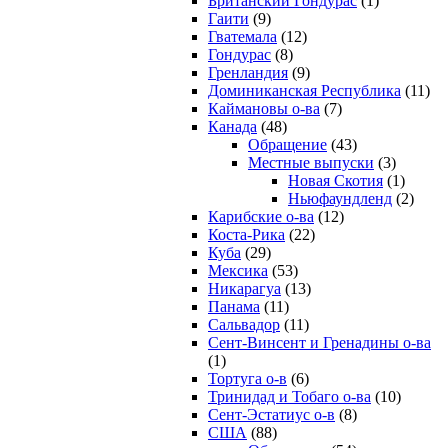
Британский Гондурас
(1)
Гаити
(9)
Гватемала
(12)
Гондурас
(8)
Гренландия
(9)
Доминиканская Республика
(11)
Каймановы о-ва
(7)
Канада
(48)
Обращение
(43)
Местные выпуски
(3)
Новая Скотия
(1)
Ньюфаундленд
(2)
Карибские о-ва
(12)
Коста-Рика
(22)
Куба
(29)
Мексика
(53)
Никарагуа
(13)
Панама
(11)
Сальвадор
(11)
Сент-Винсент и Гренадины о-ва
(1)
Тортуга о-в
(6)
Тринидад и Тобаго о-ва
(10)
Сент-Эстатиус о-в
(8)
США
(88)