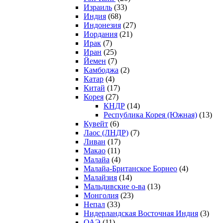
Израиль
(33)
Индия
(68)
Индонезия
(27)
Иордания
(21)
Ирак
(7)
Иран
(25)
Йемен
(7)
Камбоджа
(2)
Катар
(4)
Китай
(17)
Корея
(27)
КНДР
(14)
Республика Корея (Южная)
(13)
Кувейт
(6)
Лаос (ЛНДР)
(7)
Ливан
(17)
Макао
(11)
Малайа
(4)
Малайа-Британское Борнео
(4)
Малайзия
(14)
Мальдивские о-ва
(13)
Монголия
(23)
Непал
(33)
Нидерландская Восточная Индия
(3)
ОАЭ
(11)