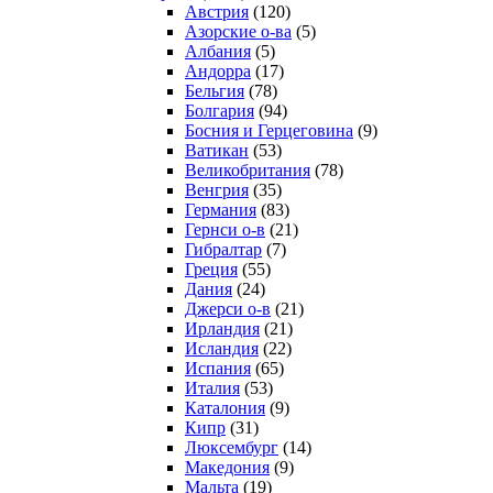
Австрия
(120)
Азорские о-ва
(5)
Албания
(5)
Андорра
(17)
Бельгия
(78)
Болгария
(94)
Босния и Герцеговина
(9)
Ватикан
(53)
Великобритания
(78)
Венгрия
(35)
Германия
(83)
Гернси о-в
(21)
Гибралтар
(7)
Греция
(55)
Дания
(24)
Джерси о-в
(21)
Ирландия
(21)
Исландия
(22)
Испания
(65)
Италия
(53)
Каталония
(9)
Кипр
(31)
Люксембург
(14)
Македония
(9)
Мальта
(19)