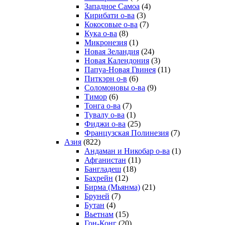
Западное Самоа
(4)
Кирибати о-ва
(3)
Кокосовые о-ва
(7)
Кука о-ва
(8)
Микронезия
(1)
Новая Зеландия
(24)
Новая Календония
(3)
Папуа-Новая Гвинея
(11)
Питкэрн о-в
(6)
Соломоновы о-ва
(9)
Тимор
(6)
Тонга о-ва
(7)
Тувалу о-ва
(1)
Фиджи о-ва
(25)
Французская Полинезия
(7)
Азия
(822)
Андаман и Никобар о-ва
(1)
Афганистан
(11)
Бангладеш
(18)
Бахрейн
(12)
Бирма (Мьянма)
(21)
Бруней
(7)
Бутан
(4)
Вьетнам
(15)
Гон-Конг
(20)