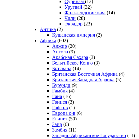
Суринам
(12)
Уругвай
(32)
Фолклендские о-ва
(14)
Чили
(28)
Эквадор
(23)
Антика
(2)
Кушанская империя
(2)
Африка
(602)
Алжир
(20)
Ангола
(9)
Арабская Сахара
(3)
Бельгийское Конго
(3)
Ботсвана
(14)
Британская Восточная Африка
(4)
Британская Западная Африка
(5)
Бурунди
(9)
Гамбия
(4)
Гана
(16)
Гвинея
(3)
Гоф о-в
(1)
Европа о-в
(6)
Египет
(50)
Заир
(6)
Замбия
(11)
Западно Африканское Государство
(11)