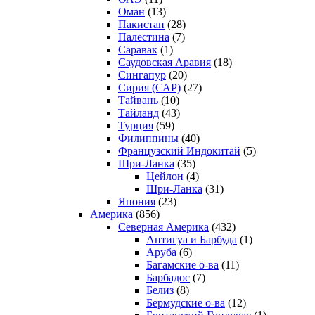
Оман
(13)
Пакистан
(28)
Палестина
(7)
Саравак
(1)
Саудовская Аравия
(18)
Сингапур
(20)
Сирия (САР)
(27)
Тайвань
(10)
Тайланд
(43)
Турция
(59)
Филиппины
(40)
Французский Индокитай
(5)
Шри-Ланка
(35)
Цейлон
(4)
Шри-Ланка
(31)
Япония
(23)
Америка
(856)
Северная Америка
(432)
Антигуа и Барбуда
(1)
Аруба
(6)
Багамские о-ва
(11)
Барбадос
(7)
Белиз
(8)
Бермудские о-ва
(12)