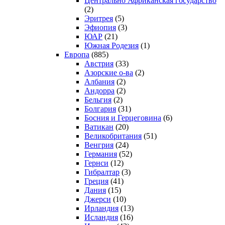
Центрально Африканская государство
(2)
Эритрея
(5)
Эфиопия
(3)
ЮАР
(21)
Южная Родезия
(1)
Европа
(885)
Австрия
(33)
Азорские о-ва
(2)
Албания
(2)
Андорра
(2)
Бельгия
(2)
Болгария
(31)
Босния и Герцеговина
(6)
Ватикан
(20)
Великобритания
(51)
Венгрия
(24)
Германия
(52)
Гернси
(12)
Гибралтар
(3)
Греция
(41)
Дания
(15)
Джерси
(10)
Ирландия
(13)
Исландия
(16)