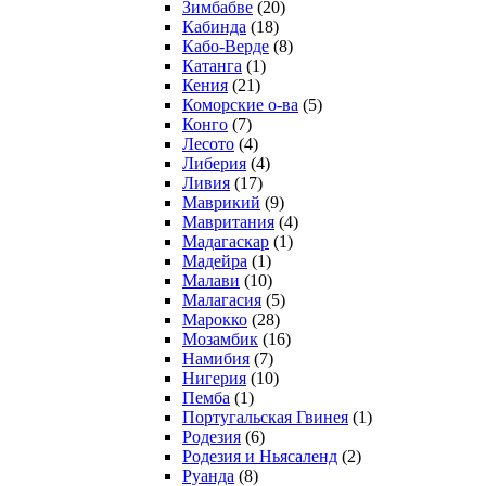
Зимбабве
(20)
Кабинда
(18)
Кабо-Верде
(8)
Катанга
(1)
Кения
(21)
Коморcкие о-ва
(5)
Конго
(7)
Лесото
(4)
Либерия
(4)
Ливия
(17)
Маврикий
(9)
Мавритания
(4)
Мадагаскар
(1)
Мадейра
(1)
Малави
(10)
Малагасия
(5)
Марокко
(28)
Мозамбик
(16)
Намибия
(7)
Нигерия
(10)
Пемба
(1)
Португальская Гвинея
(1)
Родезия
(6)
Родезия и Ньясаленд
(2)
Руанда
(8)