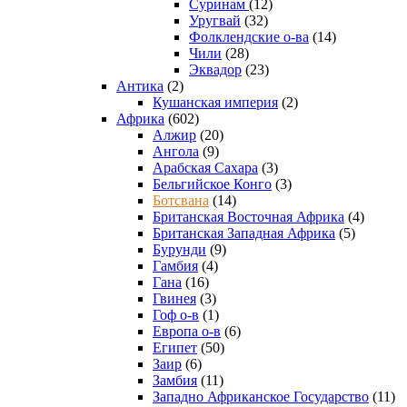
Суринам
(12)
Уругвай
(32)
Фолклендские о-ва
(14)
Чили
(28)
Эквадор
(23)
Антика
(2)
Кушанская империя
(2)
Африка
(602)
Алжир
(20)
Ангола
(9)
Арабская Сахара
(3)
Бельгийское Конго
(3)
Ботсвана
(14)
Британская Восточная Африка
(4)
Британская Западная Африка
(5)
Бурунди
(9)
Гамбия
(4)
Гана
(16)
Гвинея
(3)
Гоф о-в
(1)
Европа о-в
(6)
Египет
(50)
Заир
(6)
Замбия
(11)
Западно Африканское Государство
(11)