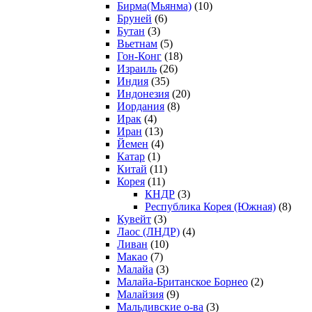
Бирма(Мьянма)
(10)
Бруней
(6)
Бутан
(3)
Вьетнам
(5)
Гон-Конг
(18)
Израиль
(26)
Индия
(35)
Индонезия
(20)
Иордания
(8)
Ирак
(4)
Иран
(13)
Йемен
(4)
Катар
(1)
Китай
(11)
Корея
(11)
КНДР
(3)
Республика Корея (Южная)
(8)
Кувейт
(3)
Лаос (ЛНДР)
(4)
Ливан
(10)
Макао
(7)
Малайа
(3)
Малайа-Британское Борнео
(2)
Малайзия
(9)
Мальдивские о-ва
(3)