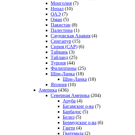
Монголия
(7)
Непал
(10)
ОАЭ
(7)
Оман
(5)
Пакистан
(8)
Палестина
(1)
Саудовская Аравия
(4)
Сингапур
(15)
Сирия (САР)
(6)
Тайвань
(3)
Тайланд
(25)
Турция
(44)
Филиппины
(25)
Шри-Ланка
(18)
Шри-Ланка
(18)
Япония
(10)
Америка
(436)
Северная Америка
(204)
Аруба
(4)
Багамские о-ва
(7)
Барбадос
(5)
Белиз
(5)
Бермудские о-ва
(6)
Гаити
(4)
Гватемала
(2)