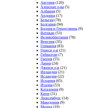
Австрия
(120)
Азорские о-ва
(5)
Албания
(5)
Андорра
(17)
Бельгия
(78)
Болгария
(94)
Босния и Герцеговина
(9)
Ватикан
(53)
Великобритания
(78)
Венгрия
(35)
Германия
(83)
Гернси о-в
(21)
Гибралтар
(7)
Греция
(55)
Дания
(24)
Джерси о-в
(21)
Ирландия
(21)
Исландия
(22)
Испания
(65)
Италия
(53)
Каталония
(9)
Кипр
(31)
Люксембург
(14)
Македония
(9)
Мальта
(19)