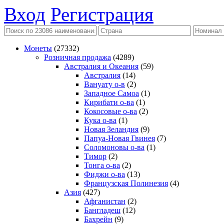
Вход
Регистрация
Монеты
(27332)
Розничная продажа
(4289)
Австралия и Океания
(59)
Австралия
(14)
Вануату о-в
(2)
Западное Самоа
(1)
Кирибати о-ва
(1)
Кокосовые о-ва
(2)
Кука о-ва
(1)
Новая Зеландия
(9)
Папуа-Новая Гвинея
(7)
Соломоновы о-ва
(1)
Тимор
(2)
Тонга о-ва
(2)
Фиджи о-ва
(13)
Французская Полинезия
(4)
Азия
(427)
Афганистан
(2)
Бангладеш
(12)
Бахрейн
(9)