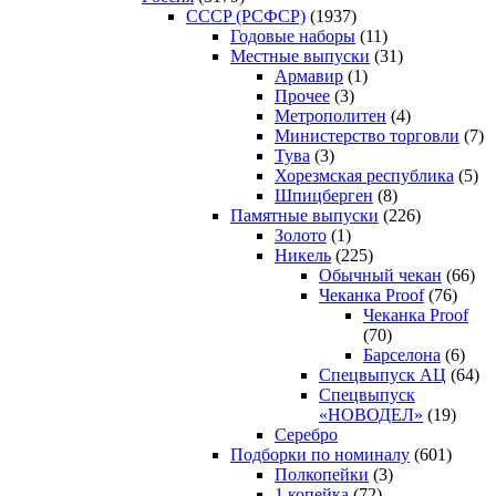
CCCP (РСФСР)
(1937)
Годовые наборы
(11)
Местные выпуски
(31)
Армавир
(1)
Прочее
(3)
Метрополитен
(4)
Министерство торговли
(7)
Тува
(3)
Хорезмская республика
(5)
Шпицберген
(8)
Памятные выпуски
(226)
Золото
(1)
Никель
(225)
Обычный чекан
(66)
Чеканка Proof
(76)
Чеканка Proof
(70)
Барселона
(6)
Спецвыпуск АЦ
(64)
Спецвыпуск
«НОВОДЕЛ»
(19)
Серебро
Подборки по номиналу
(601)
Полкопейки
(3)
1 копейка
(72)