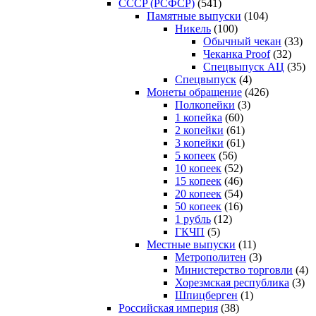
CCCP (РСФСР)
(541)
Памятные выпуски
(104)
Никель
(100)
Обычный чекан
(33)
Чеканка Proof
(32)
Спецвыпуск АЦ
(35)
Спецвыпуск
(4)
Монеты обращение
(426)
Полкопейки
(3)
1 копейка
(60)
2 копейки
(61)
3 копейки
(61)
5 копеек
(56)
10 копеек
(52)
15 копеек
(46)
20 копеек
(54)
50 копеек
(16)
1 рубль
(12)
ГКЧП
(5)
Местные выпуски
(11)
Метрополитен
(3)
Министерство торговли
(4)
Хорезмская республика
(3)
Шпицберген
(1)
Российская империя
(38)