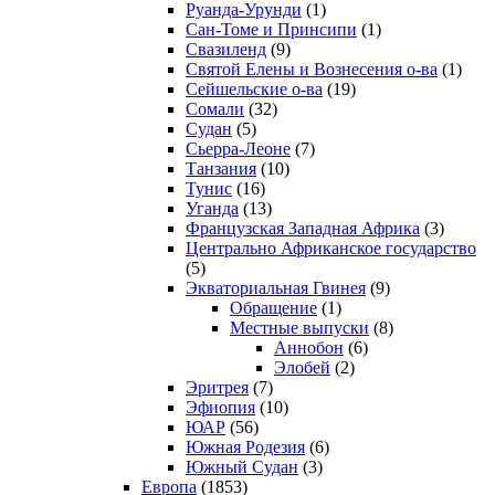
Руанда-Урунди
(1)
Сан-Томе и Принсипи
(1)
Свазиленд
(9)
Святой Елены и Вознесения о-ва
(1)
Сейшельские о-ва
(19)
Сомали
(32)
Судан
(5)
Сьерра-Леоне
(7)
Танзания
(10)
Тунис
(16)
Уганда
(13)
Французская Западная Африка
(3)
Центрально Африканское государство
(5)
Экваториальная Гвинея
(9)
Обращение
(1)
Местные выпуски
(8)
Аннобон
(6)
Элобей
(2)
Эритрея
(7)
Эфиопия
(10)
ЮАР
(56)
Южная Родезия
(6)
Южный Судан
(3)
Европа
(1853)