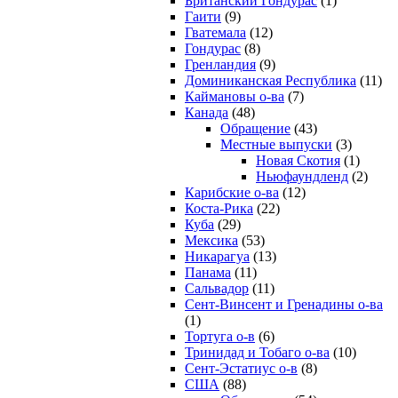
Британский Гондурас
(1)
Гаити
(9)
Гватемала
(12)
Гондурас
(8)
Гренландия
(9)
Доминиканская Республика
(11)
Каймановы о-ва
(7)
Канада
(48)
Обращение
(43)
Местные выпуски
(3)
Новая Скотия
(1)
Ньюфаундленд
(2)
Карибские о-ва
(12)
Коста-Рика
(22)
Куба
(29)
Мексика
(53)
Никарагуа
(13)
Панама
(11)
Сальвадор
(11)
Сент-Винсент и Гренадины о-ва
(1)
Тортуга о-в
(6)
Тринидад и Тобаго о-ва
(10)
Сент-Эстатиус о-в
(8)
США
(88)