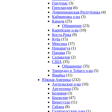
Гондурас
(3)
Гренландия
(6)
Доминиканская Республика
(4)
Каймановы о-ва
(3)
Канада
(25)
Обращение
(23)
Карибские о-ва
(10)
Коста-Рика
(9)
Куба
(15)
Мексика
(37)
Никарагуа
(1)
Панама
(5)
Сальвадор
(2)
США
(35)
Обращение
(35)
Тринидад и Тобаго о-ва
(5)
Ямайка
(11)
Южная Америка
(232)
Антильские о-ва
(10)
Аргентина
(35)
Боливия
(3)
Бразилия
(47)
Венесуэла
(11)
Гайана
(8)
Галапагосские о-ва
(1)