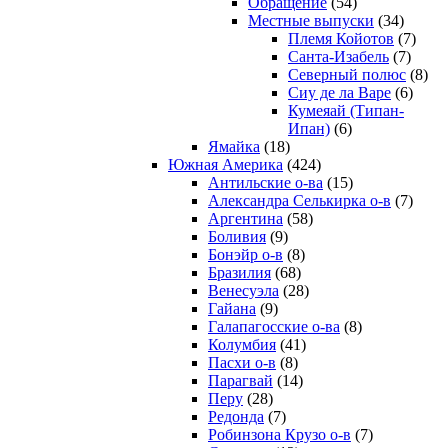
Обращение
(54)
Местные выпуски
(34)
Племя Койотов
(7)
Санта-Изабель
(7)
Северный полюс
(8)
Сиу де ла Варе
(6)
Кумеяай (Типан-
Ипан)
(6)
Ямайка
(18)
Южная Америка
(424)
Антильские о-ва
(15)
Александра Селькирка о-в
(7)
Аргентина
(58)
Боливия
(9)
Бонэйр о-в
(8)
Бразилия
(68)
Венесуэла
(28)
Гайана
(9)
Галапагосские о-ва
(8)
Колумбия
(41)
Пасхи о-в
(8)
Парагвай
(14)
Перу
(28)
Редонда
(7)
Робинзона Крузо о-в
(7)