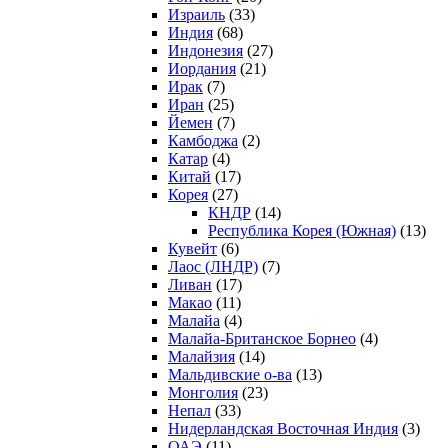
Израиль
(33)
Индия
(68)
Индонезия
(27)
Иордания
(21)
Ирак
(7)
Иран
(25)
Йемен
(7)
Камбоджа
(2)
Катар
(4)
Китай
(17)
Корея
(27)
КНДР
(14)
Республика Корея (Южная)
(13)
Кувейт
(6)
Лаос (ЛНДР)
(7)
Ливан
(17)
Макао
(11)
Малайа
(4)
Малайа-Британское Борнео
(4)
Малайзия
(14)
Мальдивские о-ва
(13)
Монголия
(23)
Непал
(33)
Нидерландская Восточная Индия
(3)
ОАЭ
(11)