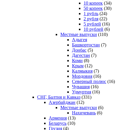
10 копеек
(34)
50 копеек
(30)
1 рубль
(24)
2 рубля
(22)
5 рублей
(16)
10 рублей
(6)
Местные выпуски
(110)
Адыгея
Башкортостан
(7)
Донбас
(5)
Дагестан
(7)
Коми
(8)
Крым
(12)
Калмыкия
(7)
Мордовия
(16)
Северный полюс
(16)
Чувашия
(16)
Удмуртия
(16)
СНГ, Балтия и Кавказ
(331)
Азербайджан
(12)
Местные выпуски
(6)
Нахичевань
(6)
Армения
(13)
Беларусь
(10)
Грузия
(4)