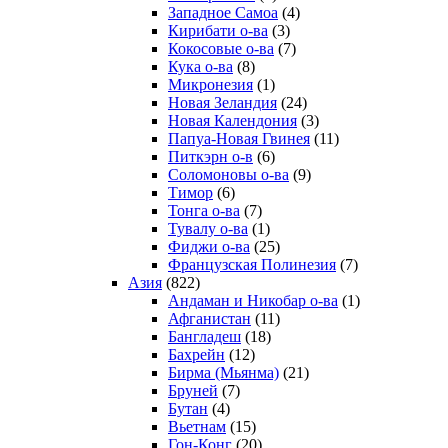
Западное Самоа
(4)
Кирибати о-ва
(3)
Кокосовые о-ва
(7)
Кука о-ва
(8)
Микронезия
(1)
Новая Зеландия
(24)
Новая Календония
(3)
Папуа-Новая Гвинея
(11)
Питкэрн о-в
(6)
Соломоновы о-ва
(9)
Тимор
(6)
Тонга о-ва
(7)
Тувалу о-ва
(1)
Фиджи о-ва
(25)
Французская Полинезия
(7)
Азия
(822)
Андаман и Никобар о-ва
(1)
Афганистан
(11)
Бангладеш
(18)
Бахрейн
(12)
Бирма (Мьянма)
(21)
Бруней
(7)
Бутан
(4)
Вьетнам
(15)
Гон-Конг
(20)