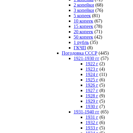
2 копейки
(68)
3 копейки
(76)
5 копеек
(81)
10 копеек
(67)
15 копеек
(78)
20 копеек
(71)
50 копеек
(42)
1 рубль
(35)
ГКЧП
(8)
Погодовка СССР
(445)
1921-1930 гг
(57)
1922 г
(2)
1923 г
(4)
1924 г
(11)
1925 г
(6)
1926 г
(5)
1927 г
(8)
1928 г
(9)
1929 г
(5)
1930 г
(7)
1931-1940 гг
(65)
1931 г
(6)
1932 г
(6)
1933 г
(5)