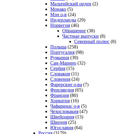
Мальтийский орден
(2)
Монако
(5)
Мэн о-в
(24)
Нидерланды
(29)
Норвегия
(46)
Обращение
(38)
Частные выпуски
(8)
Северный полюс
(8)
Польша
(258)
Португалия
(98)
Румыния
(39)
Сан-Марино
(32)
Сербия
(15)
Словакия
(11)
Словения
(24)
Фарерские о-ва
(7)
Финляндия
(65)
Франция
(80)
Хорватия
(16)
Чафаринас о-в
(5)
Чехословакия
(47)
Швейцария
(13)
Швеция
(25)
Югославия
(64)
Россия
(3179)