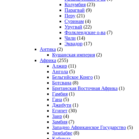
Колумбия
(23)
Парагвай
(9)
Перу
(21)
Суринам
(4)
Уругвай
(22)
Фолклендские о-ва
(7)
Чили
(14)
Эквадор
(17)
Антика
(2)
Кушанская империя
(2)
Африка
(255)
Алжир
(11)
Ангола
(5)
Бельгийское Конго
(1)
Ботсвана
(8)
Британская Восточная Африка
(1)
Гамбия
(1)
Гана
(5)
Джибути
(1)
Египет
(30)
Заир
(4)
Замбия
(7)
Западно Африканское Государство
(5)
Зимбабве
(8)
Кабинда