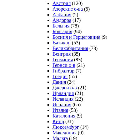
Австрия
(120)
Азорские о-ва
(5)
Албания
(5)
Андорра
(17)
Бельгия
(78)
Болгария
(94)
Босния и Герцеговина
(9)
Ватикан
(53)
Великобритания
(78)
Венгрия
(35)
Германия
(83)
Гернси о-в
(21)
Гибралтар
(7)
Греция
(55)
Дания
(24)
Джерси о-в
(21)
Ирландия
(21)
Исландия
(22)
Испания
(65)
Италия
(53)
Каталония
(9)
Кипр
(31)
Люксембург
(14)
Македония
(9)
Мальта
(19)