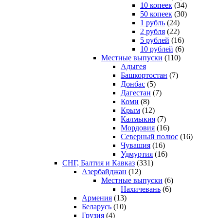
10 копеек
(34)
50 копеек
(30)
1 рубль
(24)
2 рубля
(22)
5 рублей
(16)
10 рублей
(6)
Местные выпуски
(110)
Адыгея
Башкортостан
(7)
Донбас
(5)
Дагестан
(7)
Коми
(8)
Крым
(12)
Калмыкия
(7)
Мордовия
(16)
Северный полюс
(16)
Чувашия
(16)
Удмуртия
(16)
СНГ, Балтия и Кавказ
(331)
Азербайджан
(12)
Местные выпуски
(6)
Нахичевань
(6)
Армения
(13)
Беларусь
(10)
Грузия
(4)