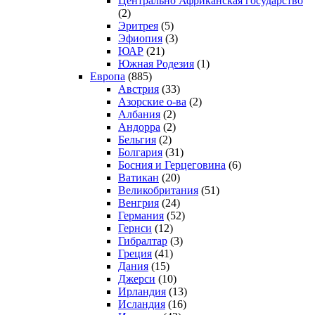
Центрально Африканская государство
(2)
Эритрея
(5)
Эфиопия
(3)
ЮАР
(21)
Южная Родезия
(1)
Европа
(885)
Австрия
(33)
Азорские о-ва
(2)
Албания
(2)
Андорра
(2)
Бельгия
(2)
Болгария
(31)
Босния и Герцеговина
(6)
Ватикан
(20)
Великобритания
(51)
Венгрия
(24)
Германия
(52)
Гернси
(12)
Гибралтар
(3)
Греция
(41)
Дания
(15)
Джерси
(10)
Ирландия
(13)
Исландия
(16)