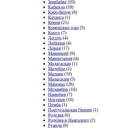
Зимбабве
(20)
Кабинда
(18)
Кабо-Верде
(8)
Катанга
(1)
Кения
(21)
Коморcкие о-ва
(5)
Конго
(7)
Лесото
(4)
Либерия
(4)
Ливия
(17)
Маврикий
(9)
Мавритания
(4)
Мадагаскар
(1)
Мадейра
(1)
Малави
(10)
Малагасия
(5)
Марокко
(28)
Мозамбик
(16)
Намибия
(7)
Нигерия
(10)
Пемба
(1)
Португальская Гвинея
(1)
Родезия
(6)
Родезия и Ньясаленд
(2)
Руанда
(8)