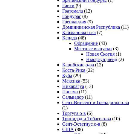
Британский Гондурас
(1)
Гаити
(9)
Гватемала
(12)
Гондурас
(8)
Гренландия
(9)
Доминиканская Республика
(11)
Каймановы о-ва
(7)
Канада
(48)
Обращение
(43)
Местные выпуски
(3)
Новая Скотия
(1)
Ньюфаундленд
(2)
Карибские о-ва
(12)
Коста-Рика
(22)
Куба
(29)
Мексика
(53)
Никарагуа
(13)
Панама
(11)
Сальвадор
(11)
Сент-Винсент и Гренадины о-ва
(1)
Тортуга о-в
(6)
Тринидад и Тобаго о-ва
(10)
Сент-Эстатиус о-в
(8)
США
(88)