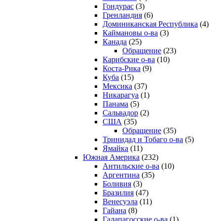
Гондурас
(3)
Гренландия
(6)
Доминиканская Республика
(4)
Каймановы о-ва
(3)
Канада
(25)
Обращение
(23)
Карибские о-ва
(10)
Коста-Рика
(9)
Куба
(15)
Мексика
(37)
Никарагуа
(1)
Панама
(5)
Сальвадор
(2)
США
(35)
Обращение
(35)
Тринидад и Тобаго о-ва
(5)
Ямайка
(11)
Южная Америка
(232)
Антильские о-ва
(10)
Аргентина
(35)
Боливия
(3)
Бразилия
(47)
Венесуэла
(11)
Гайана
(8)
Галапагосские о-ва
(1)