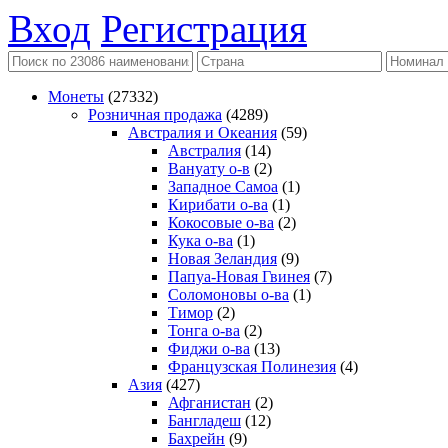
Вход
Регистрация
Монеты
(27332)
Розничная продажа
(4289)
Австралия и Океания
(59)
Австралия
(14)
Вануату о-в
(2)
Западное Самоа
(1)
Кирибати о-ва
(1)
Кокосовые о-ва
(2)
Кука о-ва
(1)
Новая Зеландия
(9)
Папуа-Новая Гвинея
(7)
Соломоновы о-ва
(1)
Тимор
(2)
Тонга о-ва
(2)
Фиджи о-ва
(13)
Французская Полинезия
(4)
Азия
(427)
Афганистан
(2)
Бангладеш
(12)
Бахрейн
(9)