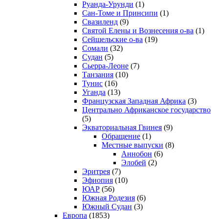
Руанда-Урунди
(1)
Сан-Томе и Принсипи
(1)
Свазиленд
(9)
Святой Елены и Вознесения о-ва
(1)
Сейшельские о-ва
(19)
Сомали
(32)
Судан
(5)
Сьерра-Леоне
(7)
Танзания
(10)
Тунис
(16)
Уганда
(13)
Французская Западная Африка
(3)
Центрально Африканское государство
(5)
Экваториальная Гвинея
(9)
Обращение
(1)
Местные выпуски
(8)
Аннобон
(6)
Элобей
(2)
Эритрея
(7)
Эфиопия
(10)
ЮАР
(56)
Южная Родезия
(6)
Южный Судан
(3)
Европа
(1853)