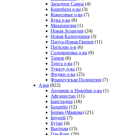
Западное Самоа
(4)
Кирибати о-ва
(3)
Кокосовые о-ва
(7)
Кука о-ва
(8)
Микронезия
(1)
Новая Зеландия
(24)
Новая Календония
(3)
Папуа-Новая Гвинея
(11)
Питкэрн о-в
(6)
Соломоновы о-ва
(9)
Тимор
(6)
Тонга о-ва
(7)
Тувалу о-ва
(1)
Фиджи о-ва
(25)
Французская Полинезия
(7)
Азия
(822)
Андаман и Никобар о-ва
(1)
Афганистан
(11)
Бангладеш
(18)
Бахрейн
(12)
Бирма (Мьянма)
(21)
Бруней
(7)
Бутан
(4)
Вьетнам
(15)
Гон-Конг
(20)