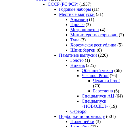
CCCP (РСФСР)
(1937)
Годовые наборы
(11)
Местные выпуски
(31)
Армавир
(1)
Прочее
(3)
Метрополитен
(4)
Министерство торговли
(7)
Тува
(3)
Хорезмская республика
(5)
Шпицберген
(8)
Памятные выпуски
(226)
Золото
(1)
Никель
(225)
Обычный чекан
(66)
Чеканка Proof
(76)
Чеканка Proof
(70)
Барселона
(6)
Спецвыпуск АЦ
(64)
Спецвыпуск
«НОВОДЕЛ»
(19)
Серебро
Подборки по номиналу
(601)
Полкопейки
(3)
1 копейка
(72)