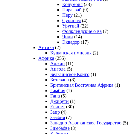
Колумбия
(23)
Парагвай
(9)
Перу
(21)
Суринам
(4)
Уругвай
(22)
Фолклендские о-ва
(7)
Чили
(14)
Эквадор
(17)
Антика
(2)
Кушанская империя
(2)
Африка
(255)
Алжир
(11)
Ангола
(5)
Бельгийское Конго
(1)
Ботсвана
(8)
Британская Восточная Африка
(1)
Гамбия
(1)
Гана
(5)
Джибути
(1)
Египет
(30)
Заир
(4)
Замбия
(7)
Западно Африканское Государство
(5)
Зимбабве
(8)
Кабинда