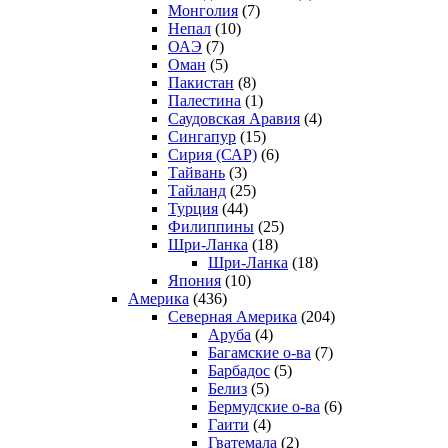
Монголия
(7)
Непал
(10)
ОАЭ
(7)
Оман
(5)
Пакистан
(8)
Палестина
(1)
Саудовская Аравия
(4)
Сингапур
(15)
Сирия (САР)
(6)
Тайвань
(3)
Тайланд
(25)
Турция
(44)
Филиппины
(25)
Шри-Ланка
(18)
Шри-Ланка
(18)
Япония
(10)
Америка
(436)
Северная Америка
(204)
Аруба
(4)
Багамские о-ва
(7)
Барбадос
(5)
Белиз
(5)
Бермудские о-ва
(6)
Гаити
(4)
Гватемала
(2)