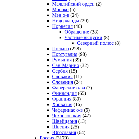
Мальтийский орден
(2)
Монако
(5)
Мэн о-в
(24)
Нидерланды
(29)
Норвегия
(46)
Обращение
(38)
Частные выпуски
(8)
Северный полюс
(8)
Польша
(258)
Португалия
(98)
Румыния
(39)
Сан-Марино
(32)
Сербия
(15)
Словакия
(11)
Словения
(24)
Фарерские о-ва
(7)
Финляндия
(65)
Франция
(80)
Хорватия
(16)
Чафаринас о-в
(5)
Чехословакия
(47)
Швейцария
(13)
Швеция
(25)
Югославия
(64)
Россия
(3179)