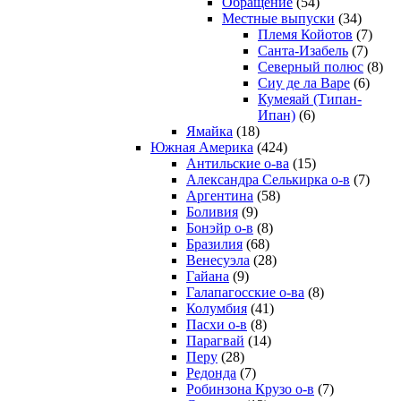
Обращение
(54)
Местные выпуски
(34)
Племя Койотов
(7)
Санта-Изабель
(7)
Северный полюс
(8)
Сиу де ла Варе
(6)
Кумеяай (Типан-
Ипан)
(6)
Ямайка
(18)
Южная Америка
(424)
Антильские о-ва
(15)
Александра Селькирка о-в
(7)
Аргентина
(58)
Боливия
(9)
Бонэйр о-в
(8)
Бразилия
(68)
Венесуэла
(28)
Гайана
(9)
Галапагосские о-ва
(8)
Колумбия
(41)
Пасхи о-в
(8)
Парагвай
(14)
Перу
(28)
Редонда
(7)
Робинзона Крузо о-в
(7)