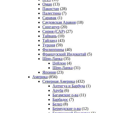
Оман
(13)
Пакистан
(28)
Палестина
(7)
Саравак
(1)
Саудовская Аравия
(18)
Сингапур
(20)
Сирия (САР)
(27)
Тайвань
(10)
Тайланд
(43)
Турция
(59)
Филиппины
(40)
Французский Индокитай
(5)
Шри-Ланка
(35)
Цейлон
(4)
Шри-Ланка
(31)
Япония
(23)
Америка
(856)
Северная Америка
(432)
Антигуа и Барбуда
(1)
Аруба
(6)
Багамские о-ва
(11)
Барбадос
(7)
Белиз
(8)
Бермудские о-ва
(12)