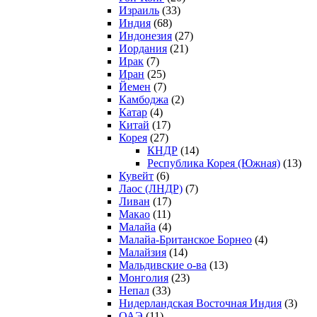
Израиль
(33)
Индия
(68)
Индонезия
(27)
Иордания
(21)
Ирак
(7)
Иран
(25)
Йемен
(7)
Камбоджа
(2)
Катар
(4)
Китай
(17)
Корея
(27)
КНДР
(14)
Республика Корея (Южная)
(13)
Кувейт
(6)
Лаос (ЛНДР)
(7)
Ливан
(17)
Макао
(11)
Малайа
(4)
Малайа-Британское Борнео
(4)
Малайзия
(14)
Мальдивские о-ва
(13)
Монголия
(23)
Непал
(33)
Нидерландская Восточная Индия
(3)
ОАЭ
(11)