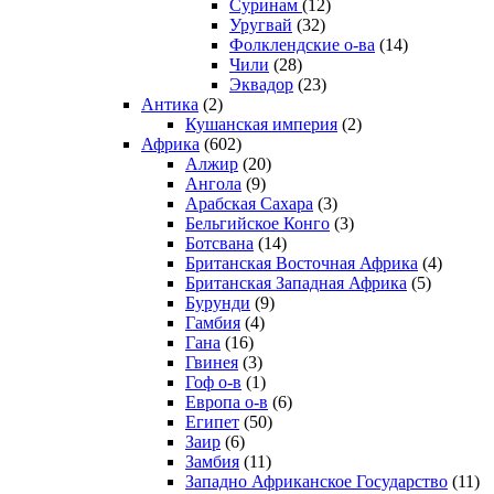
Суринам
(12)
Уругвай
(32)
Фолклендские о-ва
(14)
Чили
(28)
Эквадор
(23)
Антика
(2)
Кушанская империя
(2)
Африка
(602)
Алжир
(20)
Ангола
(9)
Арабская Сахара
(3)
Бельгийское Конго
(3)
Ботсвана
(14)
Британская Восточная Африка
(4)
Британская Западная Африка
(5)
Бурунди
(9)
Гамбия
(4)
Гана
(16)
Гвинея
(3)
Гоф о-в
(1)
Европа о-в
(6)
Египет
(50)
Заир
(6)
Замбия
(11)
Западно Африканское Государство
(11)