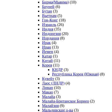
Бирма(Мьянма)
(10)
Бруней
(6)
Бутан
(3)
Вьетнам
(5)
Гон-Конг
(18)
Израиль
(26)
Индия
(35)
Индонезия
(20)
Иордания
(8)
Ирак
(4)
Иран
(13)
Йемен
(4)
Катар
(1)
Китай
(11)
Корея
(11)
КНДР
(3)
Республика Корея (Южная)
(8)
Кувейт
(3)
Лаос (ЛНДР)
(4)
Ливан
(10)
Макао
(7)
Малайа
(3)
Малайа-Британское Борнео
(2)
Малайзия
(9)
Мальдивские о-ва
(3)