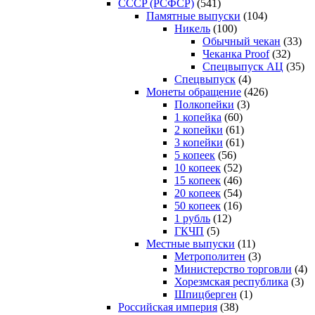
CCCP (РСФСР)
(541)
Памятные выпуски
(104)
Никель
(100)
Обычный чекан
(33)
Чеканка Proof
(32)
Спецвыпуск АЦ
(35)
Спецвыпуск
(4)
Монеты обращение
(426)
Полкопейки
(3)
1 копейка
(60)
2 копейки
(61)
3 копейки
(61)
5 копеек
(56)
10 копеек
(52)
15 копеек
(46)
20 копеек
(54)
50 копеек
(16)
1 рубль
(12)
ГКЧП
(5)
Местные выпуски
(11)
Метрополитен
(3)
Министерство торговли
(4)
Хорезмская республика
(3)
Шпицберген
(1)
Российская империя
(38)