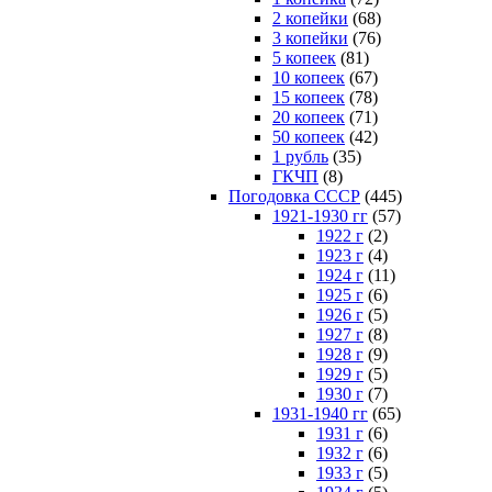
2 копейки
(68)
3 копейки
(76)
5 копеек
(81)
10 копеек
(67)
15 копеек
(78)
20 копеек
(71)
50 копеек
(42)
1 рубль
(35)
ГКЧП
(8)
Погодовка СССР
(445)
1921-1930 гг
(57)
1922 г
(2)
1923 г
(4)
1924 г
(11)
1925 г
(6)
1926 г
(5)
1927 г
(8)
1928 г
(9)
1929 г
(5)
1930 г
(7)
1931-1940 гг
(65)
1931 г
(6)
1932 г
(6)
1933 г
(5)