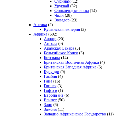
Суринам
(12)
Уругвай
(32)
Фолклендские о-ва
(14)
Чили
(28)
Эквадор
(23)
Антика
(2)
Кушанская империя
(2)
Африка
(602)
Алжир
(20)
Ангола
(9)
Арабская Сахара
(3)
Бельгийское Конго
(3)
Ботсвана
(14)
Британская Восточная Африка
(4)
Британская Западная Африка
(5)
Бурунди
(9)
Гамбия
(4)
Гана
(16)
Гвинея
(3)
Гоф о-в
(1)
Европа о-в
(6)
Египет
(50)
Заир
(6)
Замбия
(11)
Западно Африканское Государство
(11)