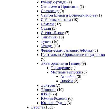
Руанда-Урунди
(1)
Сан-Томе и Принсипи
(1)
Свазиленд
(9)
Святой Елены и Вознесения о-ва
(1)
Сейшельские о-ва
(19)
Сомали
(32)
Судан
(5)
Сьерра-Леоне
(7)
Танзания
(10)
Тунис
(16)
Уганда
(13)
Французская Западная Африка
(3)
Центрально Африканское государство
(5)
Экваториальная Гвинея
(9)
Обращение
(1)
Местные выпуски
(8)
Аннобон
(6)
Элобей
(2)
Эритрея
(7)
Эфиопия
(10)
ЮАР
(56)
Южная Родезия
(6)
Южный Судан
(3)
Европа
(1853)