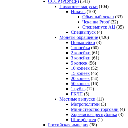
CCCP (РСФСР)
(541)
Памятные выпуски
(104)
Никель
(100)
Обычный чекан
(33)
Чеканка Proof
(32)
Спецвыпуск АЦ
(35)
Спецвыпуск
(4)
Монеты обращение
(426)
Полкопейки
(3)
1 копейка
(60)
2 копейки
(61)
3 копейки
(61)
5 копеек
(56)
10 копеек
(52)
15 копеек
(46)
20 копеек
(54)
50 копеек
(16)
1 рубль
(12)
ГКЧП
(5)
Местные выпуски
(11)
Метрополитен
(3)
Министерство торговли
(4)
Хорезмская республика
(3)
Шпицберген
(1)
Российская империя
(38)