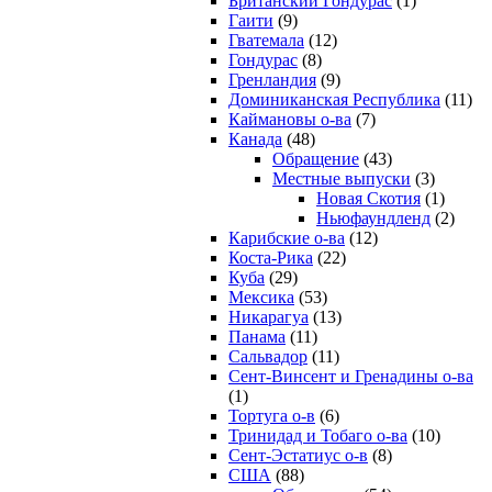
Британский Гондурас
(1)
Гаити
(9)
Гватемала
(12)
Гондурас
(8)
Гренландия
(9)
Доминиканская Республика
(11)
Каймановы о-ва
(7)
Канада
(48)
Обращение
(43)
Местные выпуски
(3)
Новая Скотия
(1)
Ньюфаундленд
(2)
Карибские о-ва
(12)
Коста-Рика
(22)
Куба
(29)
Мексика
(53)
Никарагуа
(13)
Панама
(11)
Сальвадор
(11)
Сент-Винсент и Гренадины о-ва
(1)
Тортуга о-в
(6)
Тринидад и Тобаго о-ва
(10)
Сент-Эстатиус о-в
(8)
США
(88)