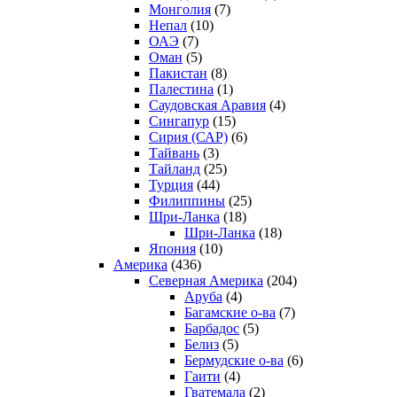
Монголия
(7)
Непал
(10)
ОАЭ
(7)
Оман
(5)
Пакистан
(8)
Палестина
(1)
Саудовская Аравия
(4)
Сингапур
(15)
Сирия (САР)
(6)
Тайвань
(3)
Тайланд
(25)
Турция
(44)
Филиппины
(25)
Шри-Ланка
(18)
Шри-Ланка
(18)
Япония
(10)
Америка
(436)
Северная Америка
(204)
Аруба
(4)
Багамские о-ва
(7)
Барбадос
(5)
Белиз
(5)
Бермудские о-ва
(6)
Гаити
(4)
Гватемала
(2)