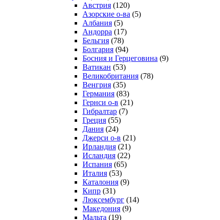
Австрия
(120)
Азорские о-ва
(5)
Албания
(5)
Андорра
(17)
Бельгия
(78)
Болгария
(94)
Босния и Герцеговина
(9)
Ватикан
(53)
Великобритания
(78)
Венгрия
(35)
Германия
(83)
Гернси о-в
(21)
Гибралтар
(7)
Греция
(55)
Дания
(24)
Джерси о-в
(21)
Ирландия
(21)
Исландия
(22)
Испания
(65)
Италия
(53)
Каталония
(9)
Кипр
(31)
Люксембург
(14)
Македония
(9)
Мальта
(19)