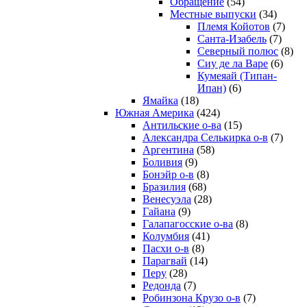
Обращение
(54)
Местные выпуски
(34)
Племя Койотов
(7)
Санта-Изабель
(7)
Северный полюс
(8)
Сиу де ла Варе
(6)
Кумеяай (Типан-
Ипан)
(6)
Ямайка
(18)
Южная Америка
(424)
Антильские о-ва
(15)
Александра Селькирка о-в
(7)
Аргентина
(58)
Боливия
(9)
Бонэйр о-в
(8)
Бразилия
(68)
Венесуэла
(28)
Гайана
(9)
Галапагосские о-ва
(8)
Колумбия
(41)
Пасхи о-в
(8)
Парагвай
(14)
Перу
(28)
Редонда
(7)
Робинзона Крузо о-в
(7)