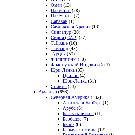
Оман
(13)
Пакистан
(28)
Палестина
(7)
Саравак
(1)
Саудовская Аравия
(18)
Сингапур
(20)
Сирия (САР)
(27)
Тайвань
(10)
Тайланд
(43)
Турция
(59)
Филиппины
(40)
Французский Индокитай
(5)
Шри-Ланка
(35)
Цейлон
(4)
Шри-Ланка
(31)
Япония
(23)
Америка
(856)
Северная Америка
(432)
Антигуа и Барбуда
(1)
Аруба
(6)
Багамские о-ва
(11)
Барбадос
(7)
Белиз
(8)
Бермудские о-ва
(12)