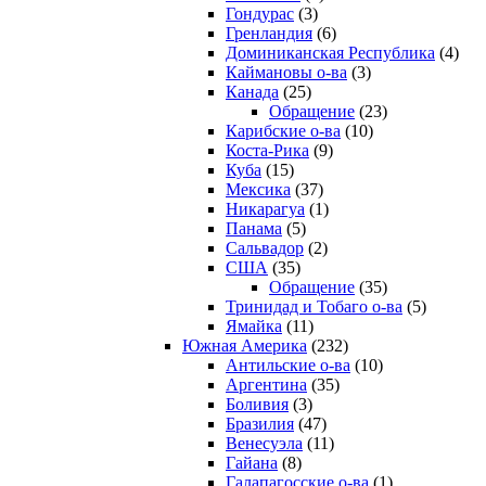
Гондурас
(3)
Гренландия
(6)
Доминиканская Республика
(4)
Каймановы о-ва
(3)
Канада
(25)
Обращение
(23)
Карибские о-ва
(10)
Коста-Рика
(9)
Куба
(15)
Мексика
(37)
Никарагуа
(1)
Панама
(5)
Сальвадор
(2)
США
(35)
Обращение
(35)
Тринидад и Тобаго о-ва
(5)
Ямайка
(11)
Южная Америка
(232)
Антильские о-ва
(10)
Аргентина
(35)
Боливия
(3)
Бразилия
(47)
Венесуэла
(11)
Гайана
(8)
Галапагосские о-ва
(1)