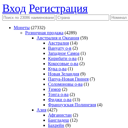
Вход
Регистрация
Монеты
(27332)
Розничная продажа
(4289)
Австралия и Океания
(59)
Австралия
(14)
Вануату о-в
(2)
Западное Самоа
(1)
Кирибати о-ва
(1)
Кокосовые о-ва
(2)
Кука о-ва
(1)
Новая Зеландия
(9)
Папуа-Новая Гвинея
(7)
Соломоновы о-ва
(1)
Тимор
(2)
Тонга о-ва
(2)
Фиджи о-ва
(13)
Французская Полинезия
(4)
Азия
(427)
Афганистан
(2)
Бангладеш
(12)
Бахрейн
(9)