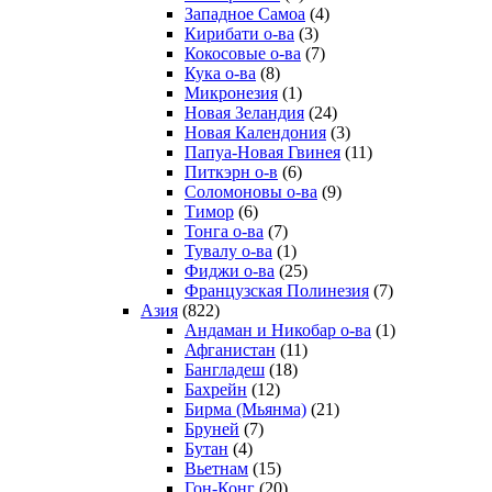
Западное Самоа
(4)
Кирибати о-ва
(3)
Кокосовые о-ва
(7)
Кука о-ва
(8)
Микронезия
(1)
Новая Зеландия
(24)
Новая Календония
(3)
Папуа-Новая Гвинея
(11)
Питкэрн о-в
(6)
Соломоновы о-ва
(9)
Тимор
(6)
Тонга о-ва
(7)
Тувалу о-ва
(1)
Фиджи о-ва
(25)
Французская Полинезия
(7)
Азия
(822)
Андаман и Никобар о-ва
(1)
Афганистан
(11)
Бангладеш
(18)
Бахрейн
(12)
Бирма (Мьянма)
(21)
Бруней
(7)
Бутан
(4)
Вьетнам
(15)
Гон-Конг
(20)