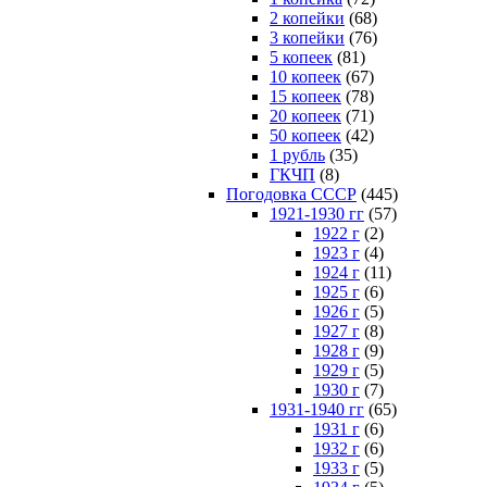
2 копейки
(68)
3 копейки
(76)
5 копеек
(81)
10 копеек
(67)
15 копеек
(78)
20 копеек
(71)
50 копеек
(42)
1 рубль
(35)
ГКЧП
(8)
Погодовка СССР
(445)
1921-1930 гг
(57)
1922 г
(2)
1923 г
(4)
1924 г
(11)
1925 г
(6)
1926 г
(5)
1927 г
(8)
1928 г
(9)
1929 г
(5)
1930 г
(7)
1931-1940 гг
(65)
1931 г
(6)
1932 г
(6)
1933 г
(5)