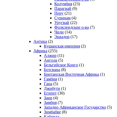
Колумбия
(23)
Парагвай
(9)
Перу
(21)
Суринам
(4)
Уругвай
(22)
Фолклендские о-ва
(7)
Чили
(14)
Эквадор
(17)
Антика
(2)
Кушанская империя
(2)
Африка
(255)
Алжир
(11)
Ангола
(5)
Бельгийское Конго
(1)
Ботсвана
(8)
Британская Восточная Африка
(1)
Гамбия
(1)
Гана
(5)
Джибути
(1)
Египет
(30)
Заир
(4)
Замбия
(7)
Западно Африканское Государство
(5)
Зимбабве
(8)
Кабинда