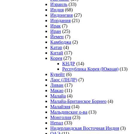
Израиль
(33)
Индия
(68)
Индонезия
(27)
Иордания
(21)
Ирак
(7)
Иран
(25)
Йемен
(7)
Камбоджа
(2)
Катар
(4)
Китай
(17)
Корея
(27)
КНДР
(14)
Республика Корея (Южная)
(13)
Кувейт
(6)
Лаос (ЛНДР)
(7)
Ливан
(17)
Макао
(11)
Малайа
(4)
Малайа-Британское Борнео
(4)
Малайзия
(14)
Мальдивские о-ва
(13)
Монголия
(23)
Непал
(33)
Нидерландская Восточная Индия
(3)
ОАЭ
(11)