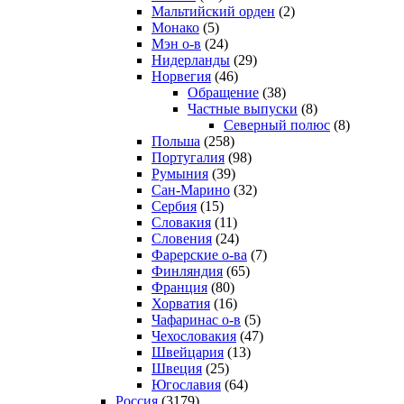
Мальтийский орден
(2)
Монако
(5)
Мэн о-в
(24)
Нидерланды
(29)
Норвегия
(46)
Обращение
(38)
Частные выпуски
(8)
Северный полюс
(8)
Польша
(258)
Португалия
(98)
Румыния
(39)
Сан-Марино
(32)
Сербия
(15)
Словакия
(11)
Словения
(24)
Фарерские о-ва
(7)
Финляндия
(65)
Франция
(80)
Хорватия
(16)
Чафаринас о-в
(5)
Чехословакия
(47)
Швейцария
(13)
Швеция
(25)
Югославия
(64)
Россия
(3179)