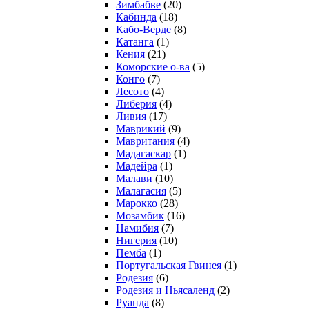
Зимбабве
(20)
Кабинда
(18)
Кабо-Верде
(8)
Катанга
(1)
Кения
(21)
Коморcкие о-ва
(5)
Конго
(7)
Лесото
(4)
Либерия
(4)
Ливия
(17)
Маврикий
(9)
Мавритания
(4)
Мадагаскар
(1)
Мадейра
(1)
Малави
(10)
Малагасия
(5)
Марокко
(28)
Мозамбик
(16)
Намибия
(7)
Нигерия
(10)
Пемба
(1)
Португальская Гвинея
(1)
Родезия
(6)
Родезия и Ньясаленд
(2)
Руанда
(8)