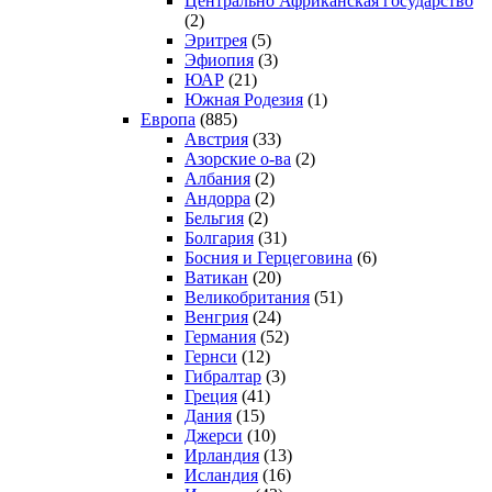
Центрально Африканская государство
(2)
Эритрея
(5)
Эфиопия
(3)
ЮАР
(21)
Южная Родезия
(1)
Европа
(885)
Австрия
(33)
Азорские о-ва
(2)
Албания
(2)
Андорра
(2)
Бельгия
(2)
Болгария
(31)
Босния и Герцеговина
(6)
Ватикан
(20)
Великобритания
(51)
Венгрия
(24)
Германия
(52)
Гернси
(12)
Гибралтар
(3)
Греция
(41)
Дания
(15)
Джерси
(10)
Ирландия
(13)
Исландия
(16)