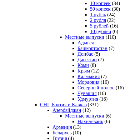
10 копеек
(34)
50 копеек
(30)
1 рубль
(24)
2 рубля
(22)
5 рублей
(16)
10 рублей
(6)
Местные выпуски
(110)
Адыгея
Башкортостан
(7)
Донбас
(5)
Дагестан
(7)
Коми
(8)
Крым
(12)
Калмыкия
(7)
Мордовия
(16)
Северный полюс
(16)
Чувашия
(16)
Удмуртия
(16)
СНГ, Балтия и Кавказ
(331)
Азербайджан
(12)
Местные выпуски
(6)
Нахичевань
(6)
Армения
(13)
Беларусь
(10)
Грузия
(4)