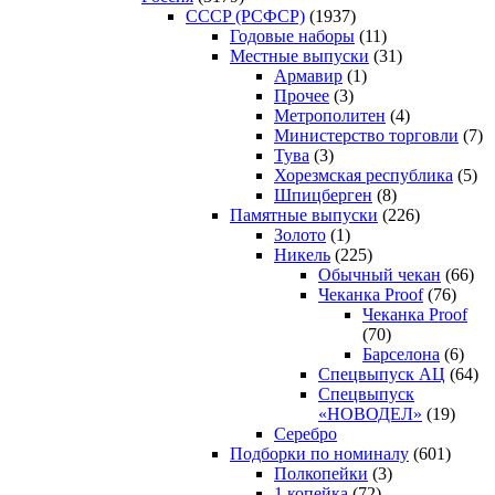
CCCP (РСФСР)
(1937)
Годовые наборы
(11)
Местные выпуски
(31)
Армавир
(1)
Прочее
(3)
Метрополитен
(4)
Министерство торговли
(7)
Тува
(3)
Хорезмская республика
(5)
Шпицберген
(8)
Памятные выпуски
(226)
Золото
(1)
Никель
(225)
Обычный чекан
(66)
Чеканка Proof
(76)
Чеканка Proof
(70)
Барселона
(6)
Спецвыпуск АЦ
(64)
Спецвыпуск
«НОВОДЕЛ»
(19)
Серебро
Подборки по номиналу
(601)
Полкопейки
(3)
1 копейка
(72)