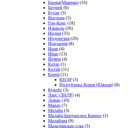
Бирма(Мьянма)
(10)
Бруней
(6)
Бутан
(3)
Вьетнам
(5)
Гон-Конг
(18)
Израиль
(26)
Индия
(35)
Индонезия
(20)
Иордания
(8)
Ирак
(4)
Иран
(13)
Йемен
(4)
Катар
(1)
Китай
(11)
Корея
(11)
КНДР
(3)
Республика Корея (Южная)
(8)
Кувейт
(3)
Лаос (ЛНДР)
(4)
Ливан
(10)
Макао
(7)
Малайа
(3)
Малайа-Британское Борнео
(2)
Малайзия
(9)
Мальдивские о-ва
(3)