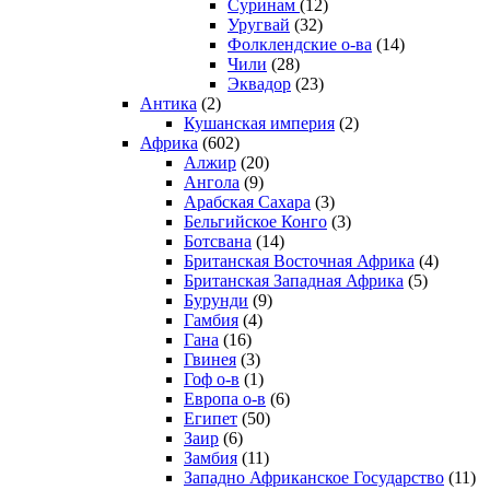
Суринам
(12)
Уругвай
(32)
Фолклендские о-ва
(14)
Чили
(28)
Эквадор
(23)
Антика
(2)
Кушанская империя
(2)
Африка
(602)
Алжир
(20)
Ангола
(9)
Арабская Сахара
(3)
Бельгийское Конго
(3)
Ботсвана
(14)
Британская Восточная Африка
(4)
Британская Западная Африка
(5)
Бурунди
(9)
Гамбия
(4)
Гана
(16)
Гвинея
(3)
Гоф о-в
(1)
Европа о-в
(6)
Египет
(50)
Заир
(6)
Замбия
(11)
Западно Африканское Государство
(11)