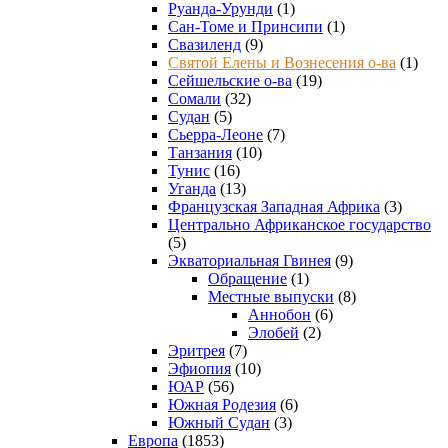
Руанда-Урунди
(1)
Сан-Томе и Принсипи
(1)
Свазиленд
(9)
Святой Елены и Вознесения о-ва
(1)
Сейшельские о-ва
(19)
Сомали
(32)
Судан
(5)
Сьерра-Леоне
(7)
Танзания
(10)
Тунис
(16)
Уганда
(13)
Французская Западная Африка
(3)
Центрально Африканское государство
(5)
Экваториальная Гвинея
(9)
Обращение
(1)
Местные выпуски
(8)
Аннобон
(6)
Элобей
(2)
Эритрея
(7)
Эфиопия
(10)
ЮАР
(56)
Южная Родезия
(6)
Южный Судан
(3)
Европа
(1853)