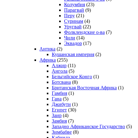
Колумбия
(23)
Парагвай
(9)
Перу
(21)
Суринам
(4)
Уругвай
(22)
Фолклендские о-ва
(7)
Чили
(14)
Эквадор
(17)
Антика
(2)
Кушанская империя
(2)
Африка
(255)
Алжир
(11)
Ангола
(5)
Бельгийское Конго
(1)
Ботсвана
(8)
Британская Восточная Африка
(1)
Гамбия
(1)
Гана
(5)
Джибути
(1)
Египет
(30)
Заир
(4)
Замбия
(7)
Западно Африканское Государство
(5)
Зимбабве
(8)
Кабинда