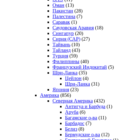
Оман
(13)
Пакистан
(28)
Палестина
(7)
Саравак
(1)
Саудовская Аравия
(18)
Сингапур
(20)
Сирия (САР)
(27)
Тайвань
(10)
Тайланд
(43)
Турция
(59)
Филиппины
(40)
Французский Индокитай
(5)
Шри-Ланка
(35)
Цейлон
(4)
Шри-Ланка
(31)
Япония
(23)
Америка
(856)
Северная Америка
(432)
Антигуа и Барбуда
(1)
Аруба
(6)
Багамские о-ва
(11)
Барбадос
(7)
Белиз
(8)
Бермудские о-ва
(12)