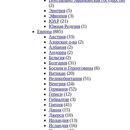
Центрально Африканская государство
(2)
Эритрея
(5)
Эфиопия
(3)
ЮАР
(21)
Южная Родезия
(1)
Европа
(885)
Австрия
(33)
Азорские о-ва
(2)
Албания
(2)
Андорра
(2)
Бельгия
(2)
Болгария
(31)
Босния и Герцеговина
(6)
Ватикан
(20)
Великобритания
(51)
Венгрия
(24)
Германия
(52)
Гернси
(12)
Гибралтар
(3)
Греция
(41)
Дания
(15)
Джерси
(10)
Ирландия
(13)
Исландия
(16)