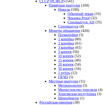
CCCP (РСФСР)
(541)
Памятные выпуски
(104)
Никель
(100)
Обычный чекан
(33)
Чеканка Proof
(32)
Спецвыпуск АЦ
(35)
Спецвыпуск
(4)
Монеты обращение
(426)
Полкопейки
(3)
1 копейка
(60)
2 копейки
(61)
3 копейки
(61)
5 копеек
(56)
10 копеек
(52)
15 копеек
(46)
20 копеек
(54)
50 копеек
(16)
1 рубль
(12)
ГКЧП
(5)
Местные выпуски
(11)
Метрополитен
(3)
Министерство торговли
(4)
Хорезмская республика
(3)
Шпицберген
(1)
Российская империя
(38)