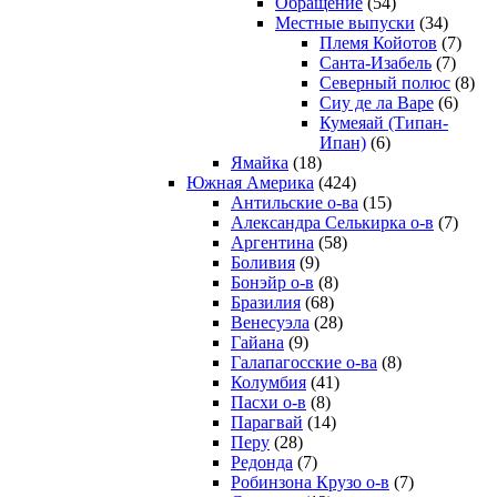
Обращение
(54)
Местные выпуски
(34)
Племя Койотов
(7)
Санта-Изабель
(7)
Северный полюс
(8)
Сиу де ла Варе
(6)
Кумеяай (Типан-
Ипан)
(6)
Ямайка
(18)
Южная Америка
(424)
Антильские о-ва
(15)
Александра Селькирка о-в
(7)
Аргентина
(58)
Боливия
(9)
Бонэйр о-в
(8)
Бразилия
(68)
Венесуэла
(28)
Гайана
(9)
Галапагосские о-ва
(8)
Колумбия
(41)
Пасхи о-в
(8)
Парагвай
(14)
Перу
(28)
Редонда
(7)
Робинзона Крузо о-в
(7)