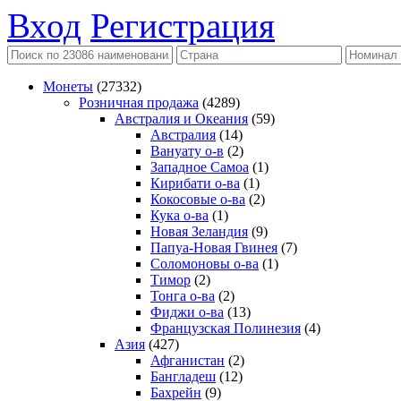
Вход
Регистрация
Монеты
(27332)
Розничная продажа
(4289)
Австралия и Океания
(59)
Австралия
(14)
Вануату о-в
(2)
Западное Самоа
(1)
Кирибати о-ва
(1)
Кокосовые о-ва
(2)
Кука о-ва
(1)
Новая Зеландия
(9)
Папуа-Новая Гвинея
(7)
Соломоновы о-ва
(1)
Тимор
(2)
Тонга о-ва
(2)
Фиджи о-ва
(13)
Французская Полинезия
(4)
Азия
(427)
Афганистан
(2)
Бангладеш
(12)
Бахрейн
(9)