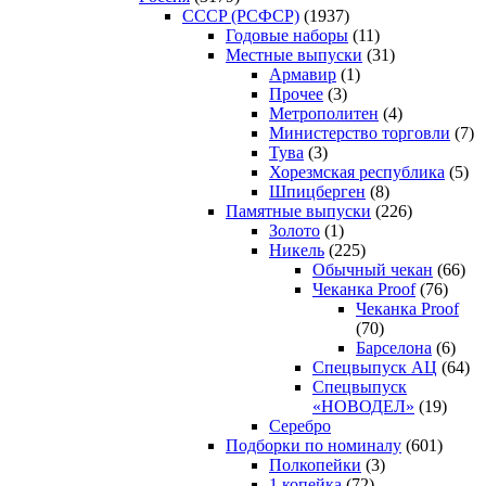
CCCP (РСФСР)
(1937)
Годовые наборы
(11)
Местные выпуски
(31)
Армавир
(1)
Прочее
(3)
Метрополитен
(4)
Министерство торговли
(7)
Тува
(3)
Хорезмская республика
(5)
Шпицберген
(8)
Памятные выпуски
(226)
Золото
(1)
Никель
(225)
Обычный чекан
(66)
Чеканка Proof
(76)
Чеканка Proof
(70)
Барселона
(6)
Спецвыпуск АЦ
(64)
Спецвыпуск
«НОВОДЕЛ»
(19)
Серебро
Подборки по номиналу
(601)
Полкопейки
(3)
1 копейка
(72)