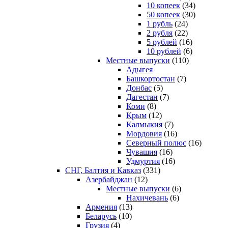
10 копеек
(34)
50 копеек
(30)
1 рубль
(24)
2 рубля
(22)
5 рублей
(16)
10 рублей
(6)
Местные выпуски
(110)
Адыгея
Башкортостан
(7)
Донбас
(5)
Дагестан
(7)
Коми
(8)
Крым
(12)
Калмыкия
(7)
Мордовия
(16)
Северный полюс
(16)
Чувашия
(16)
Удмуртия
(16)
СНГ, Балтия и Кавказ
(331)
Азербайджан
(12)
Местные выпуски
(6)
Нахичевань
(6)
Армения
(13)
Беларусь
(10)
Грузия
(4)