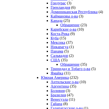
Гондурас
(3)
Гренландия
(6)
Доминиканская Республика
(4)
Каймановы о-ва
(3)
Канада
(25)
Обращение
(23)
Карибские о-ва
(10)
Коста-Рика
(9)
Куба
(15)
Мексика
(37)
Никарагуа
(1)
Панама
(5)
Сальвадор
(2)
США
(35)
Обращение
(35)
Тринидад и Тобаго о-ва
(5)
Ямайка
(11)
Южная Америка
(232)
Антильские о-ва
(10)
Аргентина
(35)
Боливия
(3)
Бразилия
(47)
Венесуэла
(11)
Гайана
(8)
Галапагосские о-ва
(1)