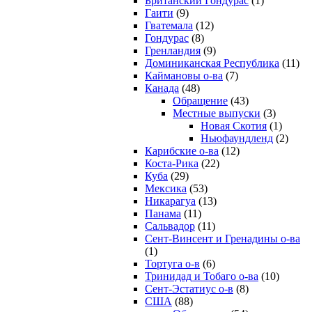
Британский Гондурас
(1)
Гаити
(9)
Гватемала
(12)
Гондурас
(8)
Гренландия
(9)
Доминиканская Республика
(11)
Каймановы о-ва
(7)
Канада
(48)
Обращение
(43)
Местные выпуски
(3)
Новая Скотия
(1)
Ньюфаундленд
(2)
Карибские о-ва
(12)
Коста-Рика
(22)
Куба
(29)
Мексика
(53)
Никарагуа
(13)
Панама
(11)
Сальвадор
(11)
Сент-Винсент и Гренадины о-ва
(1)
Тортуга о-в
(6)
Тринидад и Тобаго о-ва
(10)
Сент-Эстатиус о-в
(8)
США
(88)