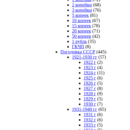
2 копейки
(68)
3 копейки
(76)
5 копеек
(81)
10 копеек
(67)
15 копеек
(78)
20 копеек
(71)
50 копеек
(42)
1 рубль
(35)
ГКЧП
(8)
Погодовка СССР
(445)
1921-1930 гг
(57)
1922 г
(2)
1923 г
(4)
1924 г
(11)
1925 г
(6)
1926 г
(5)
1927 г
(8)
1928 г
(9)
1929 г
(5)
1930 г
(7)
1931-1940 гг
(65)
1931 г
(6)
1932 г
(6)
1933 г
(5)