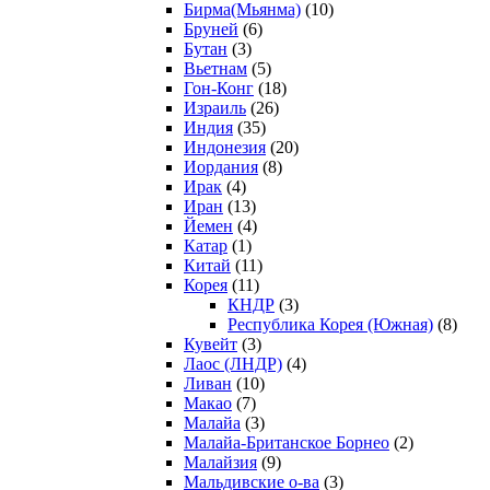
Бирма(Мьянма)
(10)
Бруней
(6)
Бутан
(3)
Вьетнам
(5)
Гон-Конг
(18)
Израиль
(26)
Индия
(35)
Индонезия
(20)
Иордания
(8)
Ирак
(4)
Иран
(13)
Йемен
(4)
Катар
(1)
Китай
(11)
Корея
(11)
КНДР
(3)
Республика Корея (Южная)
(8)
Кувейт
(3)
Лаос (ЛНДР)
(4)
Ливан
(10)
Макао
(7)
Малайа
(3)
Малайа-Британское Борнео
(2)
Малайзия
(9)
Мальдивские о-ва
(3)