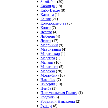
Зимбабве
(20)
Кабинда
(18)
Кабо-Верде
(8)
Катанга
(1)
Кения
(21)
Коморcкие о-ва
(5)
Конго
(7)
Лесото
(4)
Либерия
(4)
Ливия
(17)
Маврикий
(9)
Мавритания
(4)
Мадагаскар
(1)
Мадейра
(1)
Малави
(10)
Малагасия
(5)
Марокко
(28)
Мозамбик
(16)
Намибия
(7)
Нигерия
(10)
Пемба
(1)
Португальская Гвинея
(1)
Родезия
(6)
Родезия и Ньясаленд
(2)
Руанда
(8)