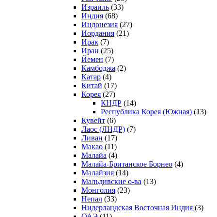
Израиль
(33)
Индия
(68)
Индонезия
(27)
Иордания
(21)
Ирак
(7)
Иран
(25)
Йемен
(7)
Камбоджа
(2)
Катар
(4)
Китай
(17)
Корея
(27)
КНДР
(14)
Республика Корея (Южная)
(13)
Кувейт
(6)
Лаос (ЛНДР)
(7)
Ливан
(17)
Макао
(11)
Малайа
(4)
Малайа-Британское Борнео
(4)
Малайзия
(14)
Мальдивские о-ва
(13)
Монголия
(23)
Непал
(33)
Нидерландская Восточная Индия
(3)
ОАЭ
(11)