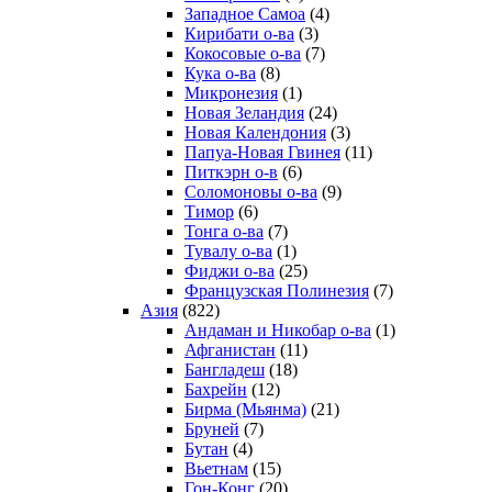
Западное Самоа
(4)
Кирибати о-ва
(3)
Кокосовые о-ва
(7)
Кука о-ва
(8)
Микронезия
(1)
Новая Зеландия
(24)
Новая Календония
(3)
Папуа-Новая Гвинея
(11)
Питкэрн о-в
(6)
Соломоновы о-ва
(9)
Тимор
(6)
Тонга о-ва
(7)
Тувалу о-ва
(1)
Фиджи о-ва
(25)
Французская Полинезия
(7)
Азия
(822)
Андаман и Никобар о-ва
(1)
Афганистан
(11)
Бангладеш
(18)
Бахрейн
(12)
Бирма (Мьянма)
(21)
Бруней
(7)
Бутан
(4)
Вьетнам
(15)
Гон-Конг
(20)