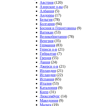
Австрия
(120)
Азорские о-ва
(5)
Албания
(5)
Андорра
(17)
Бельгия
(78)
Болгария
(94)
Босния и Герцеговина
(9)
Ватикан
(53)
Великобритания
(78)
Венгрия
(35)
Германия
(83)
Гернси о-в
(21)
Гибралтар
(7)
Греция
(55)
Дания
(24)
Джерси о-в
(21)
Ирландия
(21)
Исландия
(22)
Испания
(65)
Италия
(53)
Каталония
(9)
Кипр
(31)
Люксембург
(14)
Македония
(9)
Мальта
(19)