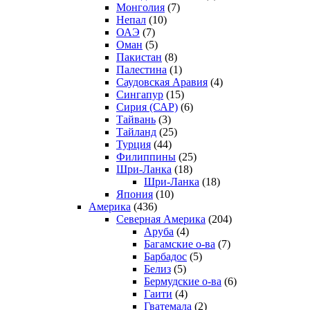
Монголия
(7)
Непал
(10)
ОАЭ
(7)
Оман
(5)
Пакистан
(8)
Палестина
(1)
Саудовская Аравия
(4)
Сингапур
(15)
Сирия (САР)
(6)
Тайвань
(3)
Тайланд
(25)
Турция
(44)
Филиппины
(25)
Шри-Ланка
(18)
Шри-Ланка
(18)
Япония
(10)
Америка
(436)
Северная Америка
(204)
Аруба
(4)
Багамские о-ва
(7)
Барбадос
(5)
Белиз
(5)
Бермудские о-ва
(6)
Гаити
(4)
Гватемала
(2)