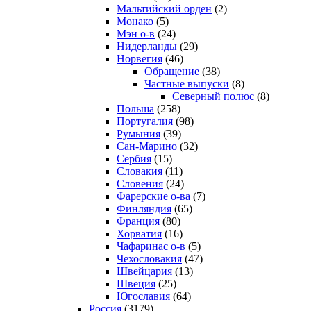
Мальтийский орден
(2)
Монако
(5)
Мэн о-в
(24)
Нидерланды
(29)
Норвегия
(46)
Обращение
(38)
Частные выпуски
(8)
Северный полюс
(8)
Польша
(258)
Португалия
(98)
Румыния
(39)
Сан-Марино
(32)
Сербия
(15)
Словакия
(11)
Словения
(24)
Фарерские о-ва
(7)
Финляндия
(65)
Франция
(80)
Хорватия
(16)
Чафаринас о-в
(5)
Чехословакия
(47)
Швейцария
(13)
Швеция
(25)
Югославия
(64)
Россия
(3179)